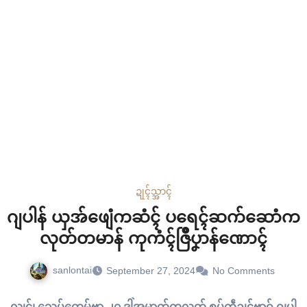
ဍုၚ်သ္အာၚ်
ဂျပါန် ယှအ်ဖျေံကဆံၚ် ပရေၚ်ဆက်ဆောံက
လုတ်တမာန် ကုကံၚ်ဇြဳပၞာန်ဏောၚ်
sanlontai
September 27, 2024
No Comments
လ္ဂုၚ်၊ သေပ်တေမ်ဗာ ၂၇ ဒၞါဲအမာတ်ကလုတ် စပ်ကဵုဍုၚ်ဗၟာဂှ် ဂျပါ