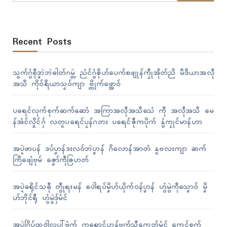
Recent Posts
သွက်ဂွံစဵုဒၞာဲဘဲဓါတ်ဂမ္တဴ ညံၚ်ဂွံၜိုဟ်ပေက်စဖျုန်ကၠဵုအိုတ်ညိ မဳဒဳယာအလဵု
အသဳ ကိုဝ်ရဳယာသၟဝ်ကျာ ဗ္တိုက်ဖ္အောဝ်
ပရေၚ်လုက်စုက်ဆက်ဆောံ အကြာအလဵုအသဳသေံ ကဵု အလဵုအသဳ မေ
န်အံၚ်လှိုၚ်ဂှ် လတူပရေၚ်ပၠန်ဂတး ပရေၚ်ဇီုကပိုက် နွံကၠုၚ်မာန်ဟာ
အပ္ဍဲဖာပန် ဒပ်ပၞာန်ဒးလဝ်ဘဲပၞာန် ဂိလောန်အာတံ နူဗလးကျာ ဆက်
ကြဳဖျေံဗုမ် ဇၞော်ကဵုဇြဟတ်
အပ္ဍဲခရိုၚ်သဓီု တွဵုရးမန် ပေါဲရပ်မၞိဟ်ယိုက်ဝန်ပၞာန် ဟွံမွဲကဵုသၞောဝ် မၞိ
ဟ်ဘိုၚ်ရီု ဟွံမွဲဒှ်မံၚ်
အပ္ဍဲဂြိုပ်ထဝါဲလပါ်ဗၟံက် ကရောၚ်ပၞာန်ဗက်သီကေတ်မံၚ် ကၠေၚ်စက်