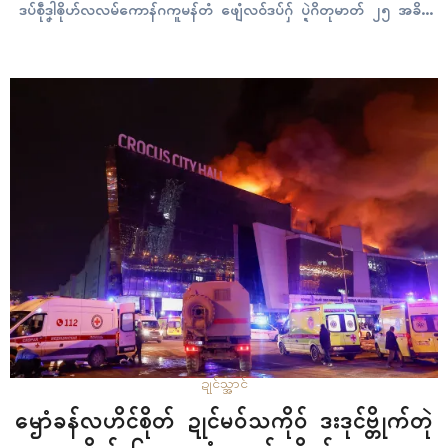
ဒပ်စဵုဒၞါၜိုဟ်လလမ်ကောန်ဂကူမန်တံ ဖျေံလဝ်ဒပ်ဂှ် ပ္ဍဲဂိတုမာတ် ၂၅ အခိၚ်
နူဂယး ၆ နာဍဳ ဒပ်လကိုဟ်ဍုၚ်ရေဝ်တံ လုပ်စိုပ်ဍိုက်ဗ္တိုက်လဝ်ရ။ အပ္ဍဲ
ပရေၚ်ဗ္တိုက် က္တဵုဒှ်လဝ်…
ဍုၚ်သ္အာၚ်
ၝောံခန်လဟိၚ်စိုတ် ဍုၚ်မဝ်သကိုဝ် ဒးဒုၚ်ဗ္တိုက်တုဲ