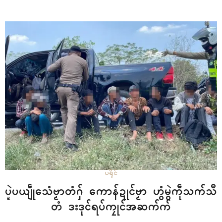
မဒှ်ပွိုၚ်ဍုၚ်နဘူ ခရိုၚ်ဘာအၚ် ဒပ်မဟာ…
ပရိုၚ်
ပ္ဍဲပယျဵုသေံဗၟာတံဂှ် ကောန်ဍုၚ်ဗၟာ ဟွံမွဲကဵုသက်သဳ
တံ ဒးဒုၚ်ရပ်ကၠုၚ်အဆက်က်