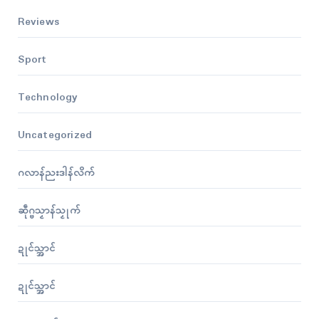
Reviews
Sport
Technology
Uncategorized
ဂလာန်ညးဒါန်လိက်
ဆဵုဂ္ဗသၟာန်သၟုက်
ဍုၚ်သ္အာၚ်
ဍုၚ်သ္အာၚ်