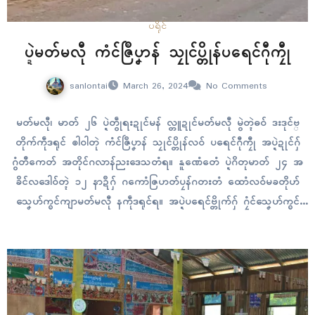
ပရိုၚ်
ပ္ဍဲမတ်မလီု ကံၚ်ဇြဳပၞာန် သၠုၚ်ပ္တိုန်ပရေၚ်ဂီုကၠီု
sanlontai
March 26, 2024
No Comments
မတ်မလီု၊ မာတ် ၂၆ ပ္ဍဲတွဵုရးဍုၚ်မန် လ္တူဍုၚ်မတ်မလီု မွဲတ္ၚဲဓဝ် ဒးဒုၚ်ဗ္
တိုက်ကဵုဒရုၚ် ၜါဝါတုဲ ကံၚ်ဇြဳပၞာန် သၠုၚ်ပ္တိုန်လဝ် ပရေၚ်ဂီုကၠီု အပ္ဍဲဍုၚ်ဂှ်
ဂွံတီကေတ် အတိုၚ်ဂလာန်ညးဒေသတံရ။ နူဏေံတေံ ပ္ဍဲဂိတုမာတ် ၂၄ အ
ခိၚ်လဒေါဝ်တ္ၚဲ ၁၂ နာဍဳဂှ် ဂကောံဇြဟတ်ပၠန်ဂတးတံ ထောံလဝ်မခတိုဟ်
သၞေဟ်က္ၜၚ်ကျာမတ်မလီု နကဵုဒရုၚ်ရ။ အပ္ဍဲပရေၚ်ဗ္တိုက်ဂှ် ဂၠံၚ်သၞေဟ်က္ၜၚ်
ကျာဂှ် လီုလာ်ဇီုကပိုက်အာညိညတုဲ စမြိုၚ်ကောန်ဒပ်ဗၠာဲသၟိၚ် ကေတ်လဝ်ဂီုကၠီု
တံ ဇီုကပိုက်လီုလာ်အာလဝ်…