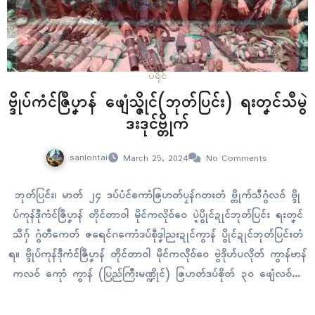
ပရိုၚ်
ဗ္ဒိုပ်ကံၚ်ဇြဳပၞာန် ဖျေံသ္ဇိုၚ်(ဘုတ်ပြၚ်း) ရးတၞၚ်သဳမွဲ
ဒးဒုၚ်ဗ္တိုက်
sanlontai
March 25, 2024
No Comments
ဘုတ်ပြၚ်း၊ မာတ် ၂၄ ဒပ်ပံၚ်ကောံဇြဟတ်ပၠန်ဂတးတံ ဗ္တိုက်သီဂွံလဝ် ဗ္ဒို
ပ်ကုန်ဒဵုကံၚ်ဇြဳပၞာန် တိုၚ်တာဝါ မိုၚ်ကလိုဝ်ဝေ ပ္ဍဲပွိုၚ်ဍုၚ်ဘုတ်ပြၚ်း ရးတၞၚ်
သဳဂှ် ဂွံတီကေတ် ဇရေၚ်ဂကောံဒပ်စဵုဒၞါညးဍုၚ်ကွာန် ပွိုၚ်ဍုၚ်ဘုတ်ပြၚ်းတံ
ရ။ ဗ္ဒိုပ်ကုန်ဒဵုကံၚ်ဇြဳပၞာန် တိုၚ်တာဝါ မိုၚ်ကလိုဝ်ဝေ ဗွဲဒိုဟ်ပလိုတ် ကွာန်ဗာန်
ကလဝ် ကေုာံ ကွာန် (ပြည်ကြီးမဏ္ဍိုၚ်) ဇြဟတ်ဒပ်ၜိုတ် ၃၀ ဖျေံလဝ်သ္
ဇိုၚ်ဂှ် ဒပ်ပၞာန်ကဝ်တူလေဝ် KTLA ကေုာံ ဒပ်ပံၚ်ကောံစဵုဒၞါညးဍုၚ်ကွာန် ပွိုၚ်
ဍုၚ်ဘုတ်ပြၚ်းတံ စဗ္တိုက်လဝ်…