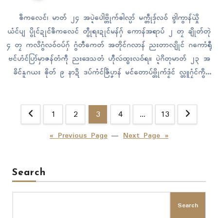
ၜဳကလေၚ်၊ မာတ် ၂၄ အပ္ဍဲပေါဲဗ္တိုက်ၜါလ္ပာ် မက္တဵုဒှ်လဝ် ဗ္ဒါဲကွာန်ယှိုဲ
ယံၚ်ပျ ပွိုၚ်ဍုၚ်ၜဳကလေၚ် တွဵုရးဍုၚ်မန်ဂှ် ကောန်အရာပ် ၂ တၠ ချိုတ်တုဲ
၄ တၠ ကလိဂွံလဝ်ဝပ်ဂှ် ဂွံတီကေတ် အတိုၚ်ဂလာန် ညးတာလျိုၚ် ဂကောံရီု
ဗၚ်ဟံၚ်ပြာ်မှာဇန်တံကဵု ညးဒေသတံ ဟီုလဴထ္ၜးလဝ်ရ။ ပ္ဍဲဂိတုမာတ် ၂၃ အ
ခိၚ်နူဂယး ၜိုတ် ၉ နာဍဳ ဒပ်ကံၚ်ဇြဳပၞာန် မၚ်တောပ်ဗ္တိုက်ဒၟံၚ် လ္တူဂၠံၚ်ကွဳ
စက်…
Posts
1
2
3
4
…
13
pagination
« Previous Page
—
Next Page »
Search
Search