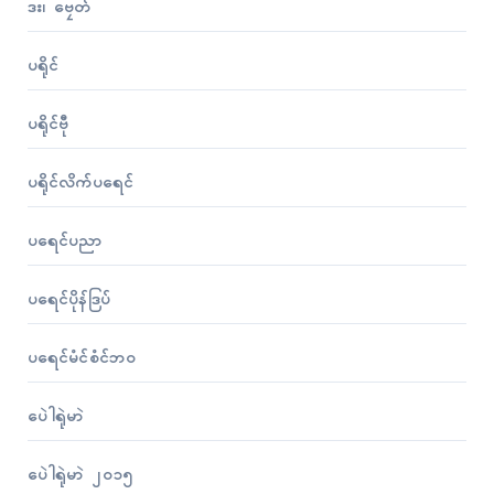
ဒး၊ ဗၠေတ်
ပရိုၚ်
ပရိုၚ်ဗီု
ပရိုၚ်လိက်ပရေၚ်
ပရေၚ်ပညာ
ပရေၚ်ပိုန်ဒြပ်
ပရေၚ်မံၚ်စံၚ်ဘဝ
ပေဲါရုဲမာဲ
ပေဲါရုဲမာဲ ၂၀၁၅