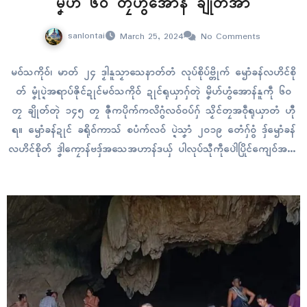
မၞိဟ် ၆၀ တၠဟွံအောန် ချိုတ်အာ
sanlontai
March 25, 2024
No Comments
မဝ်သကိုဝ်၊ မာတ် ၂၄ ဒၟါနူသၟာသေနာတ်တံ လုပ်စိုပ်ဗ္တိုက် ၝောံခန်လဟိၚ်စို
တ် မၞုံပ္ဍဲအရာပ်ဇိုၚ်ဍုၚ်မဝ်သကိုဝ် ဍုၚ်ရုယှာဂှ်တုဲ မၞိဟ်ဟွံအောန်နူကဵု ၆၀
တၠ ချိုတ်တုဲ ၁၄၅ တၠ ဇီုကပိုက်ကလိဂွံလဝ်ဝပ်ဂှ် သၟိၚ်တၠအဝဵုရုယှာတံ ဟီု
ရ။ ၝောံခန်ဍုၚ် ခရိုဝ်ကာသ် စပံက်လဝ် ပ္ဍဲသၞာံ ၂၀၁၉ တေံဂှ်ဝွံ ဒှ်ၝောံခန်
လဟိၚ်စိုတ် ဒၞါဲကၠောန်ဗဒှ်အသေအဟာန်ဒယှ် ပါလုပ်သီုကဵုပေါဲပြိုၚ်ကျေဝ်အမေ
ရိကာန် ပ္ဍဲသၞာံ ၂၀၁၃ တေံရ။ ပရေၚ်ဗ္တိုက်ဏံဝွံ…