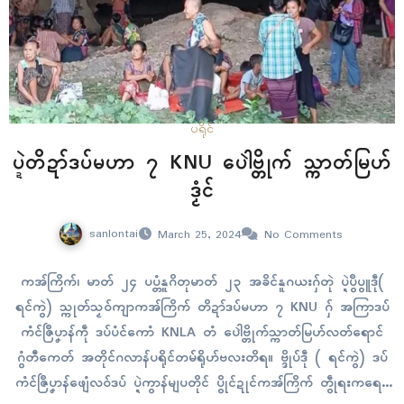
ပရိုၚ်
ပ္ဍဲတိဍာ်ဒပ်မဟာ ၇ KNU ပေါဲဗ္တိုက် သ္ကာတ်မြဟ်
ဒၟံၚ်
sanlontai
March 25, 2024
No Comments
ကအ်ကြိက်၊ မာတ် ၂၄ ပပ္တံနူဂိတုမာတ် ၂၃ အခိၚ်နူဂယးဂှ်တုဲ ပ္ဍဲပွဳပွူဒဵု(
ရၚ်ကွဲ) သ္ကုတ်သၟဝ်ကျာကအ်ကြိက် တိဍာ်ဒပ်မဟာ ၇ KNU ဂှ် အကြာဒပ်
ကံၚ်ဇြဳပၞာန်ကဵု ဒပ်ပံၚ်ကောံ KNLA တံ ပေါဲဗ္တိုက်သ္ကာတ်မြဟ်လတ်ရောၚ်
ဂွံတီကေတ် အတိုၚ်ဂလာန်ပရိုၚ်တမ်ရိုဟ်ဗလးတိရ။ ဗ္ဒိုပ်ဒဵု ( ရၚ်ကွဲ) ဒပ်
ကံၚ်ဇြဳပၞာန်ဖျေံလဝ်ဒပ် ပ္ဍဲကွာန်မျပတိုၚ် ပွိုၚ်ဍုၚ်ကအ်ကြိက် တွဵုရးကရေၚ်