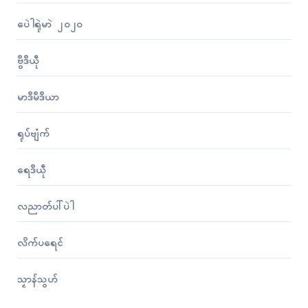
ပေဲါရုဲမာဲ ၂၀၂၀
ဗွဳဒဳယဵု
မာဒဳမဳဒဳယာ
ရုပ်ဗျံက်
ရေဒဳယဵု
လညာတ်ပါ်ပဲါ
လိက်ပရေၚ်
သၟာန်သွဟ်