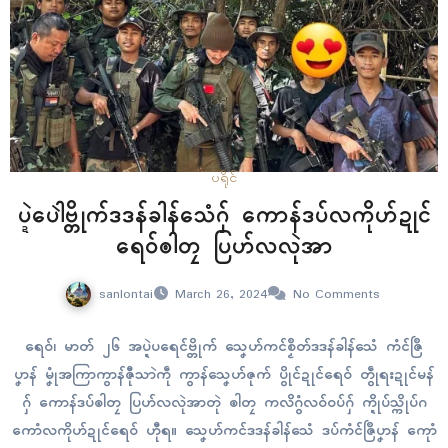
ပရိုၚ်
ပ္ဍဲပေါဲဗ္တိုက်ဒဒန်ခါန်သေံဂှ် ကောန်ဒပ်လကိုဟ်ဍုၚ်
ရေဝ်ၜါတၠ ပြဟ်လလုဲအာ
sanlontai
March 26, 2024
No Comments
ရေဝ်၊ မာတ် ၂၆ အပ္ဍဲပရေၚ်ဗ္တိုက် သၞေဟ်ကၚ်စၟဳတ်ဒဒန်ခါန်သေံ ကံၚ်ဇြဳ
ပၞာန် မၞုံအကြာကွာန်ဇီုသာဲကဵု ကွာန်သၞေဟ်ဇုက် ပွိုၚ်ဍုၚ်ရေဝ် တွဵုရးဍုၚ်မန်
ဂှ် ကောန်ဒပ်ၜါတၠ ပြဟ်လလုဲအာတုဲ ၜါတၠ ကလိဂွံလဝ်ဝပ်ဂှ် က္ဍိုပ်သ္ကိုပ်ဂ
ကောံလကိုဟ်ဍုၚ်ရေဝ် ဟီုရ။ သၞေဟ်ကၚ်ဒဒန်ခါန်သေံ ဒပ်ကံၚ်ဇြဳပၞာန် ကေုာံ