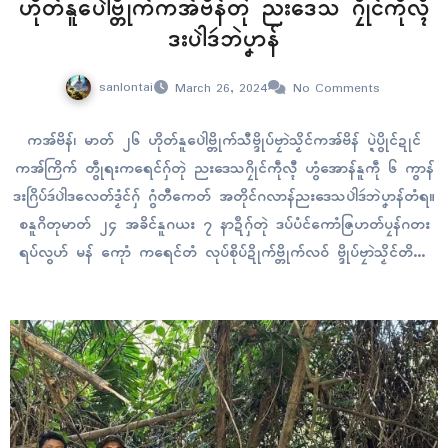
ဟိုတ်နူပေါဲဗ္တိုက်ကအ်ဗိန်တုဲ ညးဒေသ ဂၠိုၚ်ကဵုလ္ၚီ
ဒးပါဲဒဴဘဲပၞာန်
sanlontai
March 26, 2024
No Comments
ကအ်ဗိန်၊ မာတ် ၂၆ ဟိုတ်နူပေါဲဗ္တိုက်သီဗ္ဒိုပ်ဗၠာဲသၟိၚ်ကအ်ဗိန် ပ္ဍဲပွိုၚ်ဍုၚ်
ကအ်ကြိက် တွဵုရးကရေၚ်ဂှ်တုဲ ညးဒေသဂၠိုၚ်ကဵုလ္ၚီ ဟွံအောန်နူကဵု ၆ ကွာန်
ဒးဂြိပ်ဒဴပါဲဒလေတ်ဒၟံၚ်ဂှ် ဂွံတီကေတ် အတိုၚ်ဂလာန်ညးဒေသပါဲဒဴဘဲပၞာန်တံရ။
စနူဂိတုမာတ် ၂၄ အခိၚ်နူဂယး ၇ နာဍဳဂှ်တုဲ ဒပ်ပံၚ်ကောံဇြဟတ်ပၠန်ဂတး
ရပ်လွဟ် မန် ကေုာံ ကရေၚ်တံ လုပ်စိုပ်ဍိုက်ဗ္တိုက်လဝ် ဗ္ဒိုပ်ဗၠာဲသၟိၚ်တိဍာ်
ကအ်ဗိန်ရ။ ဗ္ဒိုပ်ဗၠာဲသၟိၚ်ကအ်ဗိန် မ္ဒးဗ္တိုက်လဝ်ပွိုၚ်မွဲတ္ၚဲဂှ် ပ္ဍဲဂိတုမာတ်
၂၅ အခိၚ်လဒေါဝ်တ္ၚဲ ၜိုတ်…