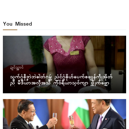
You Missed
ဍုၚ်သ္အာၚ်
သွက်ဂွံစဵုဒၞာဲဘဲဓါတ်ဂမ္တဴ ညံၚ်ဂွံၜိုဟ်ပေက်စဖျုန်ကၠဵုအိုတ်
ညိ မဳဒဳယာအလဵုအသဳ ကိုဝ်ရဳယာသၟဝ်ကျာ ဗ္တိုက်ဖ္အော
ဝ်