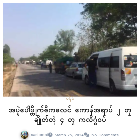
ပရိုၚ်
အပ္ဍဲပေါဲဗ္တိုက်ၜဳကလေၚ် ကောန်အရာပ် ၂ တၠ
ချိုတ်တုဲ ၄ တၠ ကလိဂွံဝပ်
sanlontai
March 25, 2024
No Comments