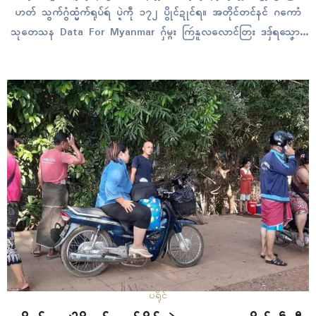
ဟတ် သွက်ဂွံထ္မံက်ရုပ်ရဴ ပ္ဍဲကဵု ၁၇၂ ပွိုၚ်ဍုၚ်ရ။ အတိုၚ်တၚ်နၚ် ဂကောံ
သုတေသန Data For Myanmar ဂှ်မ္ဂး ကြဴနူလလောၚ်တြး ဒဒှ်ရသၞောဝ်
ယိုက်ဂၠေၚ်လျိုၚ်ပၞာန် လမျီုစလုပ်အာ တုဲကၠုၚ်ပ္ဍဲဂိတုဖေဖဝ်ဝါရဳ ၁၀ တုဲ
ကၠုၚ်တေံဂှ်တုဲ ကံၚ်ဇြဳပၞာန် ထ္မံက်ကၠုၚ်ဒၟံၚ်ရုၚ်ရဴ…
ပရိုၚ်