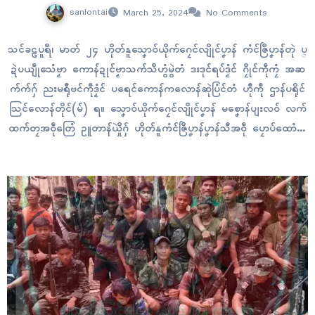
sanlontai
March 25, 2024
No Comments
သၚ်ခဠပူရဳ၊ မာတ် ၂၄ ဟိုတ်နူသၞောဝ်ယိုက်ဂၠေၚ်လျိုၚ်ပၞာန် ကံၚ်ဇြဳပၞာန်တုဲ ပ္
ဍဲပယျဵုသေံဗၟာ ကောန်ဍုၚ်ဗၟာသက်သဳဟွံမွဲတံ ဒးဒုၚ်ရပ်ဒၟံၚ် ဂၠိုၚ်ကဵုကၠံ အဆ
က်က်ဂှ် ညးမရီုဗၚ်ကဵုဒၟံၚ် ပရေၚ်ကောန်ကလောန်ဆုဲပြံၚ်တံ ဟီုကဵု ဌာန်ပရိုၚ်
သြၚ်လောန်တိုၚ်(မ်) ရ။ သၞောဝ်ယိုက်ဂၠေၚ်လျိုၚ်ပၞာန် မစၞောန်ပျးလဝ် လက်
ထက်တၠအဝဵုတြေံ ဥူတာန်ယှိုဲဂှ် ဟိုတ်နူကံၚ်ဇြဳပၞာန်ပၞာန်သီအဝဵု ပၠောပ်ထောံလ
မျီု ပ္ဍဲဂိတုဖေဖဝ်ဝါရဳ ၁၀ တေံလွာဲဂှ်တုဲ ညးသၟတ်ဂမၠိုၚ်ဝွံ ဂြိပ်တိတ်ပါဲဒ
လေတ်အာ ဍုၚ်သ္အာၚ်တံ နကဵုဂၠံၚ်ဍာန်နာနာသာ်ရ။ ပ္ဍဲကဵုဏံ ကောန်ဍုၚ်
ဗၟာ…