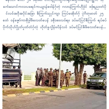
ဂောံသောၚ်ကလးပရေင်ကယျာန်ဓဝါန်ဂှ်တုဲ ဂလာန်ကြုက်ဟီုဒၟံၚ် ဒဒှ်ရညးတံပို
ၚ်လဝ်အဝဵုအပိုၚ်အခြာ ၜဳကြုက်သၠုၚ်ကျာ ကြပ်ဖအိုတ်ဂှ် ပ္ဍဲဂိတုမာတ် ၂၅
တေံ ဝန်ဇၞော်ကာစဵုဒၞါဖဳလေတ်ပေန် ဒစဵုဒစးလဝ်ရ။ ဒပ်မၚ်ပြၚ်ၜဳကြုက် ရပ်စပ်
ပိုက်သိုဟ်ပၠိုတ်ပၟတ်တံဂှ်တုဲ ဟိုတ်နူလၞိန်ဗပိန်လဝ် ဒပ်မၚ်ပြၚ်ၜဳဖဳလေတ်ပေန်တံ
ဂှ်ရ ကောန်ဒပ် ၃ တၠ ဇီုကပိုက်ကလိဂွံလဝ်ဝပ်ဂှ် ဒပ်ပၞာန်ဖဳလေတ်ပေန် ဟီု
လဝ်ရ။ သၞာဲဒဴဂီုကၠီုကောန်ဂကူဖဳလေတ်ပေန်ဂှ် စပ်ကဵုပရေၚ်ကယျာန်ဓဝါန်ၜါ
ဍုၚ်တုဲ သၞာဲဒဴကဆံၚ်လ္တူတံ သဳကၠဳလဝ်ဂှ်ဝွံ က္တဵုဗဒှ်ကဵုဖဵု…