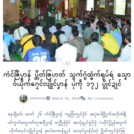
ပရိုၚ်
ကံၚ်ဇြဳပၞာန် ပ္တိတ်ဇြဟတ် သွက်ဂွံထ္မံက်ရုပ်ရဴ သၞော
ဝ်ယိုက်ဂၠေၚ်လျိုၚ်ပၞာန် ပ္ဍဲကဵု ၁၇၂ ပွိုၚ်ဍုၚ်
sanlontai
March 26, 2024
No Comments
နေဗျဳဒဝ်၊ မာတ် ၂၆ ကံၚ်ဇြဳပၞာန် ကျဗြံကၠုၚ်ဒၟံၚ် အပ္ဍဲပေါဲဗ္တိုက်ထပိုတ်ရို
ဟ်ကၞက်သၞောတ်တၠအဝဵုပၞာန် မက္တဵုဒှ်ဒၟံၚ် အလုံဍုၚ်မွဲဂှ်ဝွံ ဂယိုၚ်ပ္တိုန်သၞောဝ်
ယိုက်ဂၠေၚ်လျိုၚ်ပၞာန် ဇၟာပ်ကောန်ဍုၚ် ဒးလုပ်ပၞာန်ဂှ်တုဲ ပ္တိတ်ကၠုၚ်ဒၟံၚ်ဇြ