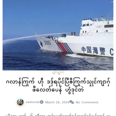
ဍုၚ်သ္အာၚ်
ဂလာန်ကြုက် ဟီု ဒဒှ်ရပိုၚ်ပြဳၜဳကြုက်သၠုၚ်ကျာဂှ်
ဖဳလေတ်ပေန် ဟွံဒုၚ်တဲ
sanlontai
March 26, 2024
No Comments
မနဳလာ၊ မာတ် ၂၆ ဒစဵုဒစး တၚ်သ္ဂုတ်သွာတ်ရုၚ်သၞောဝ်ဓဝ်ဍုင်သ္အာင် သ္