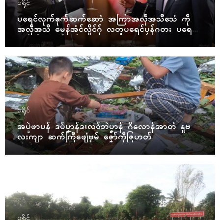
ပရိုၚ်
ပရေၚ်လုက်စုက်ဆက်ဆောံ အကြာအလဵုအသဳသေံ ကဵု
အလဵုအသဳ မေန်အံၚ်လှိုၚ်ဂှ် လတူပရေၚ်ပၠန်ဂတး ပရေၚ်ဇီု
ကပိုက် နွံကၠုၚ်မာန်ဟာ
ပရိုၚ်
အပ္ဍဲဖာပန် ဒပ်ပၞာန်ဒးလဝ်ဘဲပၞာန် ဂိလောန်အာတံ နူဗ
လးကျာ ဆက်ကြဳဖျေံဗုမ် ဇၞော်ကဵုဇြဟတ်
ပရိုၚ်