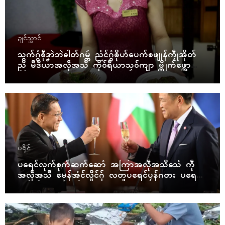
ဍုၚ်သ္အာၚ်
သွက်ဂွံစဵုဒၞာဲဘဲဓါတ်ဂမ္တဴ ညံၚ်ဂွံၜိုဟ်ပေက်စဖျုန်ကၠဵုအိုတ်
ညိ မဳဒဳယာအလဵုအသဳ ကိုဝ်ရဳယာသၟဝ်ကျာ ဗ္တိုက်ဖ္အော
ဝ်
ပရိုၚ်
ပရေၚ်လုက်စုက်ဆက်ဆောံ အကြာအလဵုအသဳသေံ ကဵု
အလဵုအသဳ မေန်အံၚ်လှိုၚ်ဂှ် လတူပရေၚ်ပၠန်ဂတး ပရေၚ်ဇီု
ကပိုက် နွံကၠုၚ်မာန်ဟာ