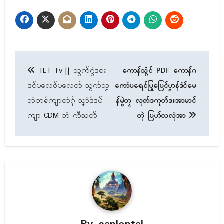
Post
TLT Tv ||-သွက်ဂွံဒစး
ကောန်သ္ဂံၚ် PDF
ကောန်ဂ
navigation
ဒုၚ်ပလေဝ်ပလေတ် သွက်သၞ
ကောံပရေၚ်ပြုပြေၚ်ပၞာန်ဒံၚ်မေ
ဘဲတရဴကျာတံဂှ် သၞာဲဒဴဒပ်
န်မွဲတၠ လုတ်ဒကုတ်ဒးအာမာၚ်
ကျာ CDM တံ ကဵုသတိ
တုဲ ပြဟ်လလုဲအာ