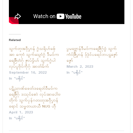
Related
သွက်တၠအဝဵုပၞာန် ဂွံသရိုဟ်စှ်ေ
ပွမဗ္တောန်ဒဳမဝ်ကရေဇြဳဂှ်ဝွံ သွက်
အာ ကေုာံ သွက်သ္ဂောံဂွံ ဒဳမဝ်က
ကံၚ်ဇြဳပၞာန် ဒှ်ဒၟံၚ်ပရေၚ်ဘပဠဇၞော်
ရေဇြဳတံဂှ် ဇၟာပ်မၞိဟ် သွက်ဂွံပါ
ဇၞော်
လုပ်ပူဗိုၚ်ကဵုဂှ် အာတ်မိက်
March 2, 2023
September 16, 2022
In "ပရိုၚ်"
In "ပရိုၚ်"
ပဋိညာဏ်ဖေတ်ဒရေတ်ဒဳမဝ်က
ရေဇြဳဂှ် ဒးသုၚ်စောဲ လုပ်အာပေါဲဗ
တိုက် သွက်ပၠန်ဂတးတၠအဝဵုပၞာန်
ရောၚ် သမ္မတယာယဳ NUG ဟီု
April 1, 2023
In "ပရိုၚ်"