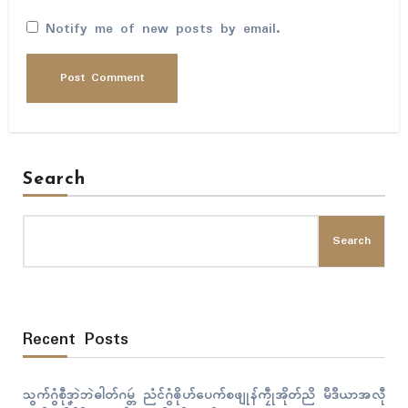
Notify me of new posts by email.
Search
Search
Recent Posts
သွက်ဂွံစဵုဒၞာဲဘဲဓါတ်ဂမ္တဴ ညံၚ်ဂွံၜိုဟ်ပေက်စဖျုန်ကၠဵုအိုတ်ညိ မဳဒဳယာအလဵု