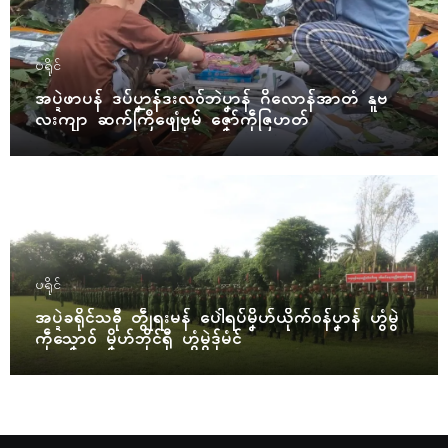
ပရိုၚ်
အပ္ဍဲဖာပန် ဒပ်ပၞာန်ဒးလဝ်ဘဲပၞာန် ဂိလောန်အာတံ နူဗ
လးကျာ ဆက်ကြဳဖျေံဗုမ် ဇၞော်ကဵုဇြဟတ်
ပရိုၚ်
အပ္ဍဲခရိုၚ်သဓီု တွဵုရးမန် ပေါဲရပ်မၞိဟ်ယိုက်ဝန်ပၞာန် ဟွံမွဲ
ကဵုသၞောဝ် မၞိဟ်ဘိုၚ်ရီု ဟွံမွဲဒှ်မံၚ်