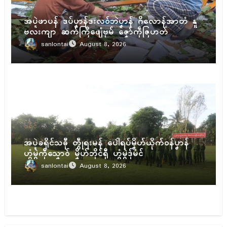
ပရိုၚ်
အပ္ဍဲဖာပန် ဒပ်ပၞာန်ဒးလဝ်ဘဲပၞာန် ဂိလောန်အာတံ နူ
ဗလးကျာ ဆက်ကြဳဖျေံဗုမ် ဇၞော်ကဵုဇြဟတ်
sanlontai
August 8, 2026
ပရိုၚ်
အပ္ဍဲခရိုၚ်သဓီု တွဵုရးမန် ပေါဲရပ်မၞိဟ်ယိုက်ဝန်ပၞာန်
ဟွံမွဲကဵုသၞောဝ် မၞိဟ်ဘိုၚ်ရီု ဟွံမွဲဒှ်မံၚ်
sanlontai
August 8, 2026