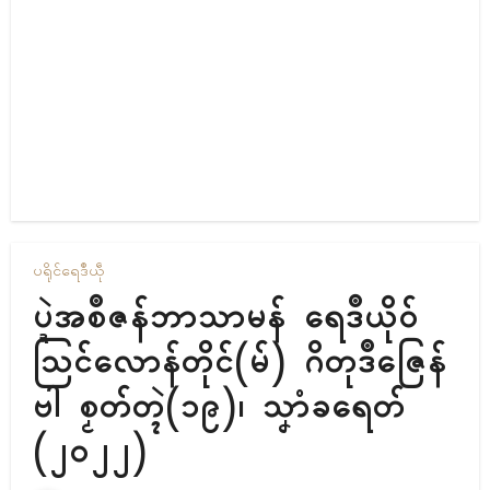
ပရိုၚ်
ရေဒဳယဵု
ပ္ဍဲအစဳဇန်ဘာသာမန် ရေဒဳယိုဝ်
ဩၚ်လောန်တိုၚ်(မ်) ဂိတုဒဳဇြေန်
ဗါ စၟတ်တ္ၚဲ(၁၉)၊ သၞာံခရေတ်
(၂၀၂၂)