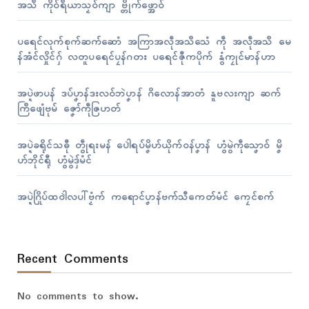
အသဳ ကိုဝ်ရဳယာသၟဝ်ကျာ ဗ္တိုက်ဖ္အောဝ်
ပရေၚ်လုက်စုက်ဆက်ဆောံ အကြာအလဵုအသဳသေံ ကဵု အလဵုအသဳ မေ
န်အံၚ်လှိုၚ်ဂှ် လတူပရေၚ်ပၠန်ဂတး ပရေၚ်ဇီုကပိုက် နွံကၠုၚ်မာန်ဟာ
အပ္ဍဲဖာပန် ဒပ်ပၞာန်ဒးလဝ်ဘဲပၞာန် ဂိလောန်အာတံ နူဗလးကျာ ဆက်
ကြဳဖျေံဗုမ် ဇၞော်ကဵုဇြဟတ်
အပ္ဍဲခရိုၚ်သဓီု တွဵုရးမန် ပေါဲရပ်မၞိဟ်ယိုက်ဝန်ပၞာန် ဟွံမွဲကဵုသၞောဝ် မၞိ
ဟ်ဘိုၚ်ရီု ဟွံမွဲဒှ်မံၚ်
အပ္ဍဲဂြိုပ်ထဝါဲလပါ်ဗၟံက် ကရောၚ်ပၞာန်ဗက်သီကေတ်မံၚ် ကၠေၚ်စက်
Recent Comments
No comments to show.