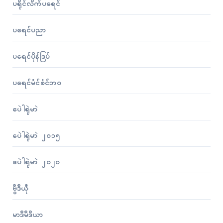
ပရိုၚ်လိက်ပရေၚ်
ပရေၚ်ပညာ
ပရေၚ်ပိုန်ဒြပ်
ပရေၚ်မံၚ်စံၚ်ဘဝ
ပေဲါရုဲမာဲ
ပေဲါရုဲမာဲ ၂၀၁၅
ပေဲါရုဲမာဲ ၂၀၂၀
ဗွဳဒဳယဵု
မာဒဳမဳဒဳယာ