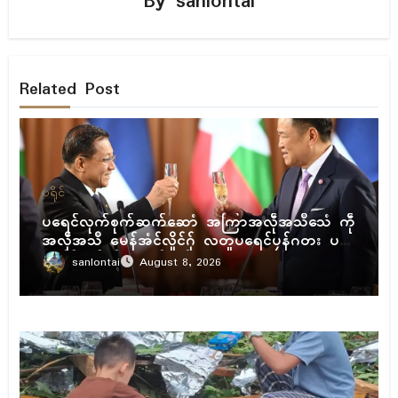
By
sanlontai
Related Post
ပရိုၚ်
ပရေၚ်လုက်စုက်ဆက်ဆောံ အကြာအလဵုအသဳသေံ ကဵု
အလဵုအသဳ မေန်အံၚ်လှိုၚ်ဂှ် လတူပရေၚ်ပၠန်ဂတး ပ
ရေၚ်ဇီုကပိုက် နွံကၠုၚ်မာန်ဟာ
sanlontai
August 8, 2026