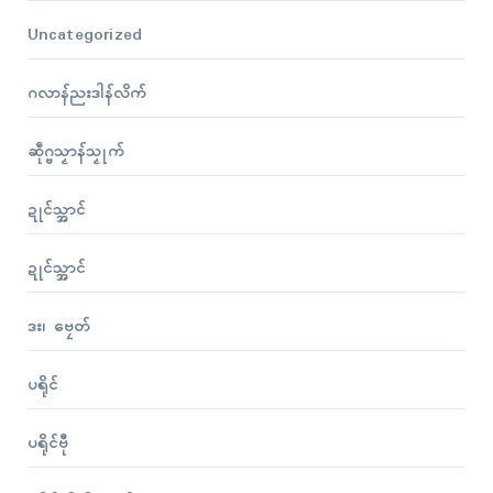
Uncategorized
ဂလာန်ညးဒါန်လိက်
ဆဵုဂ္ဗသၟာန်သၟုက်
ဍုၚ်သ္အာၚ်
ဍုၚ်သ္အာၚ်
ဒး၊ ဗၠေတ်
ပရိုၚ်
ပရိုၚ်ဗီု