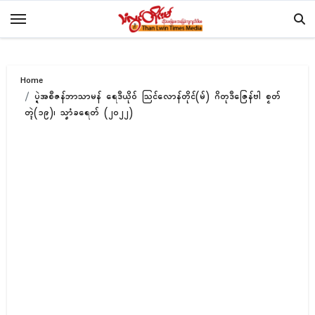
Skip
to
content
Home
ပ္ဍဲအစဳဇန်ဘာသာမန် ရေဒဳယိုဝ် ဩၚ်လောန်တိုၚ်(မ်) ဂိတုဒဳဇြေန်ဗါ စၟတ်
တ္ၚဲ(၁၉)၊ သၞာံခရေတ် (၂၀၂၂)