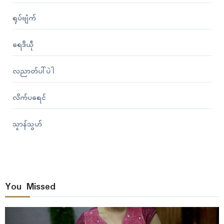
ရုပ်ဗျံက်
ရေဒဳယဵု
လညာတ်ပါ်ပဲါ
လိက်ပရေၚ်
သၟာန်သွဟ်
You Missed