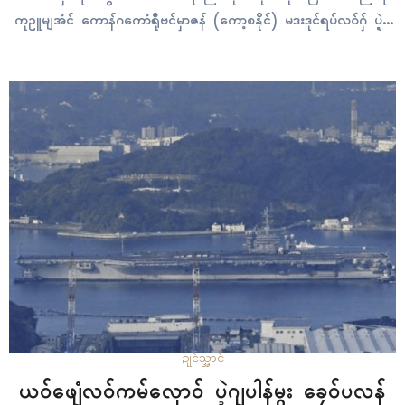
ကုဥူမျအံၚ် ကောန်ဂကောံရီုဗၚ်မှာဇန် (ကော့စနိုင်) မဒးဒုင်ရပ်လဝ်ဂှ် ပ္ဍဲဂိ
တုနဝ်ဝေမ်ဗာ ၂၇ တေံ နူရုင်သၞောဝ်ဓဝ်ပွိုၚ်ဍုၚ်ကျာ်ထဝ် ကံၚ်ဇြဳပၞာန် ဖျေံ
လဝ်အမိၚ် ဒဏ်ထံၚ်ကဵုကမၠောန် ၁၀…
ဍုၚ်သ္အာၚ်
ယဝ်ဖျေံလဝ်ကမ်လှောဝ် ပ္ဍဲဂျပါန်မ္ဂး ခၠေဝ်ပလန်