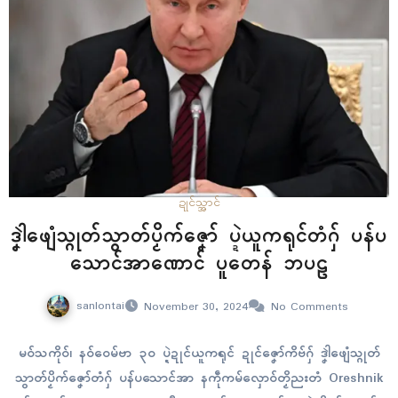
ဍုၚ်သ္အာၚ်
ဒၞါဲဖျေံသ္ဂုတ်သွာတ်ပၟိက်ဇၞော် ပ္ဍဲယူကရုၚ်တံဂှ် ပန်ပ
သောၚ်အာဏောၚ် ပူတေန် ဘပဠ
sanlontai
November 30, 2024
No Comments
မဝ်သကိုဝ်၊ နဝ်ဝေမ်ဗာ ၃၀ ပ္ဍဲဍုၚ်ယူကရုၚ် ဍုၚ်ဇၞော်ကိဗ်ဂှ် ဒၞါဲဖျေံသ္ဂုတ်
သွာတ်ပၟိက်ဇၞော်တံဂှ် ပန်ပသောၚ်အာ နကဵုကမ်လှောဝ်တၟိညးတံ Oreshnik