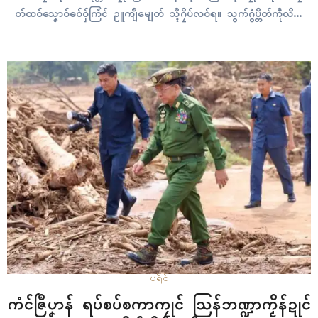
တ်ထဝ်သၞောဝ်ဓဝ်ဝှ်ကြံၚ် ဥူကျဳမျေတ် သ္ၚဳဂၠိပ်လဝ်ရ။ သွက်ဂွံပ္တိတ်ကဵုလိက်
ဝါရာန်ရပ် ကုက္ဍိုပ်သ္ကိုပ်ပၞာန်ဂှ် ပ္ဍဲဂိတုနဝ်ဝေမ်ဗာ ၂၇ တေံ ဂအုပ်ညး
ရေၚ်တၠုၚ်ဂဗုတ် နူကဵုရုၚ်သၞောဝ်ဓဝ်အမှုရာဇဝတ်ဍုင်နာနာ ICC မဖျေံသ္ဇိုၚ်
ဍုၚ်နေဝ်တာလာန်ဂှ် အာတ်ပ္တိုန်ထ္ၜးလဝ် ဇရေၚ်နာဲဗ္စာရုၚ်သၞောဝ်ဓဝ်ဂမၠိုၚ်
ရ။ က္ဍိုပ်သ္ကိုပ်ပၞာန် မေန်အံၚ်လှာၚ်ဝွံ…
ပရိုၚ်
ကံၚ်ဇြဳပၞာန် ရပ်စပ်စကာကၠုၚ် သြန်ဘဏ္ဍာကၟိန်ဍုၚ်