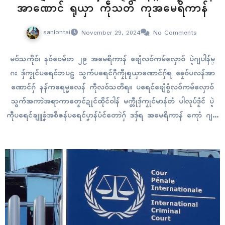
အာဏောၚ် ရုယှာ ကဵုသတိ ကုအမေရိကာန်
sanlontai
November 29, 2024
No Comments
မဝ်သကိုဝ်၊ နဝ်ဝေမ်ဗာ ၂၉ အမေရိကာန် ဖျေံလဝ်ကမ်လှောဝ် ပ္ဍဲဂျပါန်မ္
ဂး ဒှ်ကၠုၚ်ပရေၚ်ဘပဠ သွက်ပရေၚ်ဂီုကၠီုရုယှာဏောၚ်ဂှ်ရ ခၠေဝ်ပလန်အာ
ဏောၚ်ဂှ် နန်ကရေမ္မလေန် ကဵုလဝ်သတိရ။ ပရေၚ်ဖျေံစွံလဝ်ကမ်လှောဝ်
သွက်အကာဲအရာကာတၟေၚ်ဍုၚ်ထိုၚ်ဝါန် မက္တဵုဒှ်ကၠုၚ်မာန်တံ ပါလုပ်ဒၟံၚ် ပ္ဍဲ
ကဵုပရေၚ်ချူခၞံအစဳဇန်ပရေၚ်ပၞာန်ပံၚ်တောဲဂှ် ဒဒှ်ရ အမေရိကာန် ကေုာံ ဂျပါ
န်တံ ရန်တၟံလဝ်ဂှ် ဌာန်ပရိုၚ်ဂျပါန် Kyodo ထ္မံက်ထ္ၜးလဝ် ပ္ဍဲဂိတုနဝ်ဝေမ်
ဗာ ၂၄ တေံရ။ အတိုၚ်အစဳဇန်ဏံဂှ်မ္ဂး မ္ၚးနူကဵုဍုၚ်ဖဳလေတ်ဖေန်ဂှ် ပ္ဍဲကဵု
ဍုၚ်ဂျပါန်…