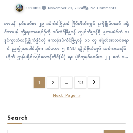
sanlontai
November 29, 2024
No Comments
ဘာပန်၊ နဝ်ဝေမ်ဗာ ၂၉ ဒပ်ကံၚ်ဇြဳပၞာန် ဂြိပ်တိတ်ကၠုၚ် နူကဵုဗ္ဒိုပ်မထဝ် ခရို
ၚ်ဘာပန် တွဵုရးကရေၚ်ဂှ်ကဵု ဒပ်ကံၚ်ဇြဳပၞာန် ကၠုၚ်ကဵုပၞာန်ရီု နူကမမံၚ်တံ ဒး
ဒုၚ်ကၟာတ်လဒဵုဗ္တိုက်ဒၟံၚ်တုဲ ကောန်ဒပ်ကံၚ်ဇြဳပၞာန် ၁၁ တၠ ချိုတ်အာလဝ်ရော
ၚ် ညးမၞုံအခေါၚ်ဟီုဂး ဒပ်မဟာ ၅ KNU သ္ကိုပ်ဗိုလ်ဇၞော် သဝ်ကလာဒိုဝ်
ဟီုကဵု ဌာန်ပရိုၚ်သြၚ်လောန်တိုၚ်(မ်) ရ။ ပ္ဍဲဂိတုနဝ်ဝေမ်ဗာ ၂၂ တေံ ဒပ်
မဟာ ၅…
Posts
1
2
…
13
pagination
Next Page »
Search