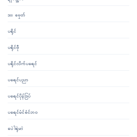
ဒး၊ ဗၠေတ်
ပရိုၚ်
ပရိုၚ်ဗီု
ပရိုၚ်လိက်ပရေၚ်
ပရေၚ်ပညာ
ပရေၚ်ပိုန်ဒြပ်
ပရေၚ်မံၚ်စံၚ်ဘဝ
ပေဲါရုဲမာဲ