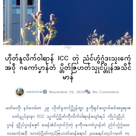
ပရိုၚ်
ဟိုတ်နူလိက်ဝါရာန် ICC တုဲ ညံၚ်ဟွံဂွံဒးသၠးကၠေံ
အဝဵု ဂကောံပၞာန်တံ ပ္တိတ်ဇြဟတ်သၠုၚ်ပ္တိုန်အသိၚ်
မာန်
sanlontai
November 29, 2024
No Comments
မတ်မလီု၊ နဝ်ဝေမ်ဗာ ၂၉ ဟိုတ်နူတၚ်ပ္တိုန်ထ္ၜး နူကဵုရုၚ်သၞောဝ်ဓဝ်အမှုရာဇ
ဝတ်ဍုၚ်နာနာ ICC သွက်ဂွံပ္တိတ်ကဵုလိက်ဝါရာန်သ္ဂောံရပ် က္ဍိုပ်သ္ကိုပ်
ပၞာန် သ္ကိုပ်ပၞာန်ဇၞော် မေန်အံၚ်လှာၚ်ဂှ်တုဲ နကဵုဂကောံပၞာန်တံ ညံၚ်ဟွံဂွံဒးဗ
လးကၠေံအဝဵု သာတုဲပ္တိတ်ကၠုၚ်ဇြဟတ်မာန်ရောၚ် ညးရေၚ်တၠုၚ်ဂဗုတ် ကၠ