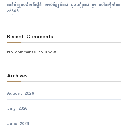
အခိၚ်ဥူမေန်အံၚ်လှိုၚ် အာမံၚ်ဍုၚ်သေံ ပ္ဍဲပယျဵုသေံ-ဗၟာ ပေါဲဗတိုက်ဆ
က်ဒှ်မံၚ်
Recent Comments
No comments to show.
Archives
August 2026
July 2026
June 2026