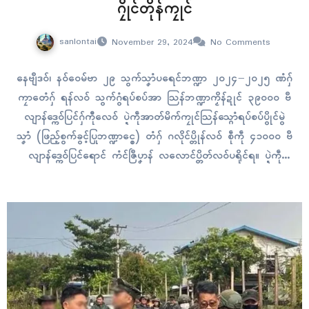
ဂၠိုၚ်တိုန်ကၠုၚ်
sanlontai
November 29, 2024
No Comments
နေဗျဳဒဝ်၊ နဝ်ဝေမ်ဗာ ၂၉ သွက်သၞာံပရေၚ်ဘဏ္ဍာ ၂၀၂၄−၂၀၂၅ ဏံဂှ်
ကၠာတေံဂှ် ရန်လဝ် သွက်ဂွံရပ်စပ်အာ သြန်ဘဏ္ဍာကၟိန်ဍုၚ် ၃၉၀၀၀ ဗဳ
လျာန်ဒ္ကေဝ်ပြၚ်ဂှ်ကီုလေဝ် ပ္ဍဲကဵုအာတ်မိက်ကၠုၚ်သြန်သ္ဂောံရပ်စပ်ပွိုၚ်မွဲ
သၞာံ (ဖြည့်စွက်ခွင့်ပြုဘဏ္ဍာၚွေ) တံဂှ် ဂလိုၚ်ပ္တိုန်လဝ် စဵုကဵု ၄၁၀၀၀ ဗဳ
လျာန်ဒ္ကေဝ်ပြၚ်ရောၚ် ကံၚ်ဇြဳပၞာန် လလောၚ်ပ္တိတ်လဝ်ပရိုၚ်ရ။ ပ္ဍဲကဵု
ကောံဓရီုကဝ်မယှေန်စပ်ကဵုပရေၚ်ဘဏ္ဍာ မကၠောန်ဗဒှ်လဝ် ပ္ဍဲဂိတုနဝ်ဝေမ်ဗာ
၂၇ ဂှ် က္ဍိုပ်သ္ကိုပ်ပၞာန်ဟီုကၠုၚ် သွက်သၞာံပရေၚ်ဘဏ္ဍာဏံဂှ် လ္ပာ်ကဝ်မ
ယှေန် မ္ဒးသ္ပဒတန်ကဵု…