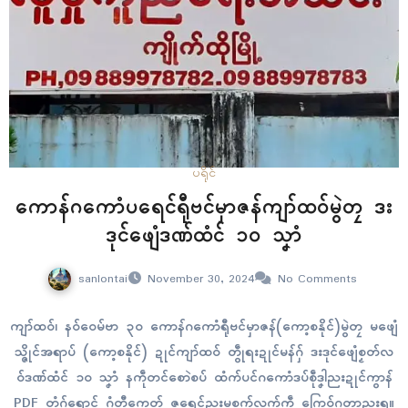
ပရိုၚ်
ကောန်ဂကောံပရေၚ်ရီုဗၚ်မှာဇန်ကျာ်ထဝ်မွဲတၠ ဒး
ဒုၚ်ဖျေံဒဏ်ထံၚ် ၁၀ သၞာံ
sanlontai
November 30, 2024
No Comments
ကျာ်ထဝ်၊ နဝ်ဝေမ်ဗာ ၃၀ ကောန်ဂကောံရီုဗၚ်မှာဇန်(ကော့စနိုင်)မွဲတၠ မဖျေံ
သ္ဇိုၚ်အရာပ် (ကော့စနိုင်) ဍုၚ်ကျာ်ထဝ် တွဵုရးဍုၚ်မန်ဂှ် ဒးဒုင်ဖျေံစၟတ်လ
ဝ်ဒဏ်ထံၚ် ၁၀ သၞာံ နကဵုတၚ်စောဲစပ် ထံက်ပၚ်ဂကောံဒပ်စဵုဒၞါညးဍုၚ်ကွာန်
PDF တံဂှ်ရောၚ် ဂွံတီကေတ် ဇရေၚ်ညးမစုက်လုက်ကဵု ဂြောဝ်ဂတာညးရ။