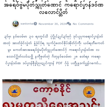
အရေဝ်ဗွဲမပိုတ်သ္ကုတ်ဏောၚ် ကရောၚ်ပၞာန်ဒဝ်ဏ
လလောၚ်ပ္တိတ်
sanlontai
November 30, 2024
No Comments
ဍာ်ဗု၊ နဝ်ဝေမ်ဗာ ၃၀ ရးတၞၚ်သဳ ပ္ဍဲပွိုၚ်ဍုၚ်ဍာ်ဗုဂှ် ဒုၚ်ယၟုကရောၚ်ပၞာန်ဒဝ်
ဏတုဲ အာတ်ဒၟံၚ်လှုဲတံ နွံဒၟံၚ်ဂှ်ရ သွက်ဂွံတေၚ်စိုပ်အိုတ်ဂှ်ကီု၊ ယဝ်ရတီကေတ်
မ္ဂး ကေတ်အာအရေဝ်ဗွဲမပိုတ်သ္ကုတ်ဏောၚ်ဂှ် ကရောၚ်ပၞာန်ဒဝ်ဏ လ
လောၚ်ပ္တိတ်လဝ်သမ္တီ နကဵုစၟတ်တ္ၚဲ ဂိတုနဝ်ဝေမ်ဗာ ၂၈ တေံရ။ ကရော
ၚ်ပၞာန်ဒဝ်ဏ ဒပ်ပၞာန်စဵုဒၞါညးဍုၚ်ကွာန် PDF ဂှ်ဝွံ ပတွဵုနူဒက်ပ္တန်ဂကောံတုဲ
ဒဵုကဵုတ္ၚဲဏံ အာတ်လှုဲ၊ ကရေပ်ဓရတ်လှုဲ ဇရေၚ်ညးဍုၚ်ကွာန်တံကီု၊ ကဵုအခေါ
ၚ်ဝိုၚ်ဝေၚ်တံကီု၊ ကံက်ကၠုၚ်အခေါန်ဖလှာတံကီုဂှ် ကၠောန်ကၠုၚ်လဝ်ဟွံမွဲပုဟ်ဂှ်
သ္ဂးရ။…