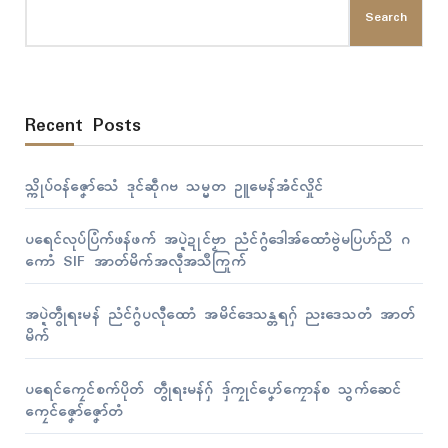
Search
Recent Posts
သ္ကိုပ်ဝန်ဇၞော်သေံ ဒုၚ်ဆဵုဂဗ သမ္မတ ဥူမေန်အံၚ်လှိုၚ်
ပရေၚ်လုပ်ပြံက်ဖန်ဖက် အပ္ဍဲဍုၚ်ဗၟာ ညံၚ်ဂွံဒေါအ်ထောံဗွဲမပြဟ်ညိ ဂ
ကောံ SIF အာတ်မိက်အလဵုအသဳကြုက်
အပ္ဍဲတွဵုရးမန် ညံၚ်ဂွံပလီုထောံ အမိၚ်ဒေသန္တရဂှ် ညးဒေသတံ အာတ်
မိက်
ပရေၚ်ကၠေၚ်စက်ပိုတ် တွဵုရးမန်ဂှ် ဒှ်ကၠုၚ်ပၞော်ကၠောန်စ သွက်ဆေၚ်
ကၠေၚ်ဇၞော်ဇၞော်တံ