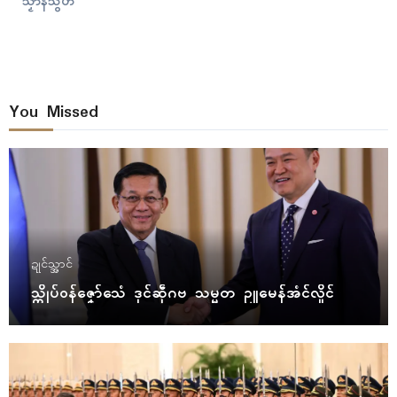
သၟာန်သွဟ်
You Missed
ဍုၚ်သ္အာၚ်
သ္ကိုပ်ဝန်ဇၞော်သေံ ဒုၚ်ဆဵုဂဗ သမ္မတ ဥူမေန်အံၚ်လှိုၚ်