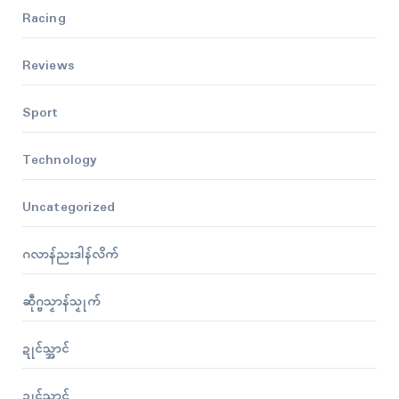
Racing
Reviews
Sport
Technology
Uncategorized
ဂလာန်ညးဒါန်လိက်
ဆဵုဂ္ဗသၟာန်သၟုက်
ဍုၚ်သ္အာၚ်
ဍုၚ်သ္အာၚ်