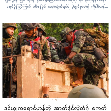
ရေၚ်ပိုန်ဒြပ်ကြုက် မစဳဇန်ဒၟံၚ် သ္ဂောံထ္မံက်ရုပ်ရဴ ပ္ဍဲဍုၚ်ဗၟာတံဂှ် ကိုန်စဳမာန်
စှ်ေကဵုမဟာဗျူဟာတံဂှ်ဝွံ ပ္ဍဲဒေသကောန်ဍုၚ်အရၚ် ဒၞါဲပဋိပက္ခရပ်လွဟ်တံ
က္တဵုဒှ်ဒၟံၚ်တံဂှ် နွံဒၟံၚ်ဂၠိုၚ်အိုတ်ရောၚ် တၚ်နၚ် ISP Myanmar ထ္မံက်ထ္ၜး
လဝ်ရ။ သၞေဟ်ဍာ်ဒမျိုဟ် (ကျောက်ဖြူ) ပ္ဍဲရခေၚ်ဂှ်ကီု၊…
ပရိုၚ်
ဒုၚ်ယၟုကရောၚ်ပၞာန်တုဲ အာတ်ဒၟံၚ်လှုဲတံဂှ် ကေတ်