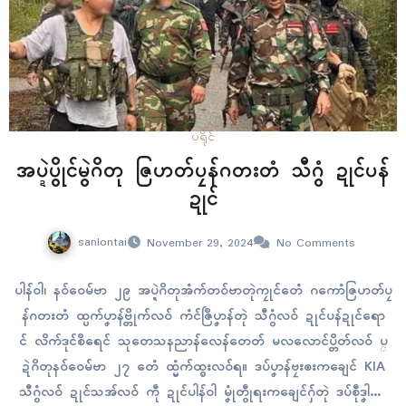
ပရိုၚ်
အပ္ဍဲပွိုၚ်မွဲဂိတု ဇြဟတ်ပၠန်ဂတးတံ သီဂွံ ဍုၚ်ပန်
ဍုၚ်
sanlontai
November 29, 2024
No Comments
ပါန်ဝါ၊ နဝ်ဝေမ်ဗာ ၂၉ အပ္ဍဲဂိတုအံက်တဝ်ဗာတုဲကၠုၚ်တေံ ဂကောံဇြဟတ်ပၠ
န်ဂတးတံ ထ္ပက်ပၞာန်ဗ္တိုက်လဝ် ကံၚ်ဇြဳပၞာန်တုဲ သီဂွံလဝ် ဍုၚ်ပန်ဍုၚ်ရော
ၚ် လိက်ဒုၚ်စဳရေၚ် သုတေသနညာန်လေန်တေတ် မလလောၚ်ပ္တိတ်လဝ် ပ္
ဍဲဂိတုနဝ်ဝေမ်ဗာ ၂၇ တေံ ထ္မံက်ထ္ၜးလဝ်ရ။ ဒပ်ပၞာန်ဗၠးၜးကချေၚ် KIA
သီဂွံလဝ် ဍုၚ်သအ်လဝ် ကဵု ဍုၚ်ပါန်ဝါ မၞုံတွဵုရးကချေၚ်ဂှ်တုဲ ဒပ်စဵုဒၞါညး