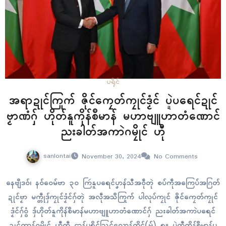
ပရိုၚ်
အရာဍုၚ်ကြုက် ဇိုၚ်ကၠေတ်ကၠုၚ်ဒၟံၚ် ပ္ဍဲပရေၚ်ဍုၚ်
ဗၟာဏံဂှ် ဟိုတ်နူကိုန်စဳမာန် မဟာဗျူဟာတံဏောၚ်
ညးခါတ်အကာဲဂမၠိုၚ် ဟီု
sanlontai
November 30, 2024
No Comments
နေဗျဳဒဝ်၊ နဝ်ဝေမ်ဗာ ၃၀ ကြဴနူပရေၚ်ပၞာန်သီအဝဵုတုဲ စပ်ကဵုအကြေပ်အဂြတ်
ဍုၚ်ဗၟာ မက္တဵုဒှ်ကၠုၚ်ဒၟံၚ်ဂှ်တုဲ အလဵုအသဳကြုက် ပါလုပ်ကၠုၚ် ဇိုၚ်ကၠေတ်ကၠုၚ်
ဒၟံၚ်ဂှ်ဝွံ ဒှ်ဟိုတ်နူကိုန်စဳမာန်မဟာဗျူဟာတံဏောၚ်ဂှ် ညးခါတ်အကာဲပရေၚ်
ဍုၚ်ကွာန်ဂမၠိုၚ် ဟီုကဵု ဌာန်ပရိုၚ်သြၚ်လောန်တိုၚ်(မ်) ရ။ ပ္ဍဲကဵုကိုန်စဳမာန်ပ