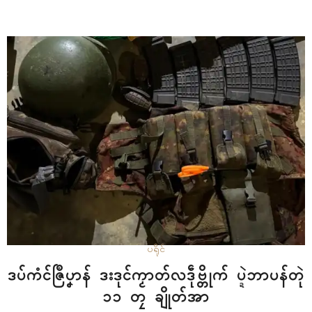
ဍုၚ်ကွာန် PDF တံ သီဂွံလဝ် ဍုၚ်(ပင်လည်ဘူး) ရးသက်ကိုၚ်တုဲ ဍုၚ်တဳပ
ဝ်…
ပရိုၚ်
ဒပ်ကံၚ်ဇြဳပၞာန် ဒးဒုၚ်ကၟာတ်လဒဵုဗ္တိုက် ပ္ဍဲဘာပန်တုဲ
၁၁ တၠ ချိုတ်အာ