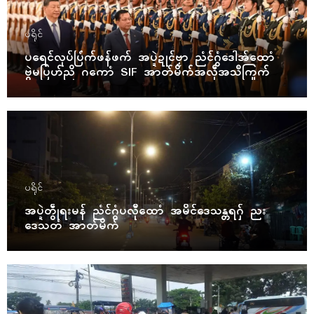
ပရိုၚ်
ပရေၚ်လုပ်ပြံက်ဖန်ဖက် အပ္ဍဲဍုၚ်ဗၟာ ညံၚ်ဂွံဒေါအ်ထောံ
ဗွဲမပြဟ်ညိ ဂကောံ SIF အာတ်မိက်အလဵုအသဳကြုက်
ပရိုၚ်
အပ္ဍဲတွဵုရးမန် ညံၚ်ဂွံပလီုထောံ အမိၚ်ဒေသန္တရဂှ် ညး
ဒေသတံ အာတ်မိက်