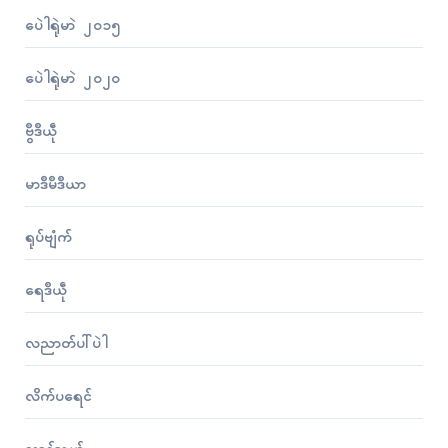
ပေဲါရုဲမာဲ ၂၀၁၅
ပေဲါရုဲမာဲ ၂၀၂၀
ဗွဳဒဳယဵု
မာဒဳမဳဒဳယာ
ရုပ်ဗျံက်
ရေဒဳယဵု
လညာတ်ပါ်ပဲါ
လိက်ပရေၚ်