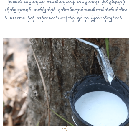
ဂှ်ဏောၚ် သမ္မတရုယှာ ဗလာဒဳမာပူတေန် ဘပဠလဝ်ရ။ ပ္ဍဲတိဍာ်ရုယှာဂှ်
ဟိုတ်နူယူကရုၚ် ဆက်ဗ္တိုက်ဒၟံၚ် နကဵုကမ်လှောဝ်အမေရိကာန်ထံက်ပၚ်ကဵုလ
ဝ် Atacms ဂှ်တုဲ နဒဒှ်ကလေၚ်ပလန်တဲဂှ် ရုၚ်ယှာ ဗ္တိုက်ပလီုကၠုၚ်လဝ် ဒၞါဲ
ဒတန်စပ်ကဵုဇြဟတ်ဓာတ် ယူကရုၚ်တံနွံဂှ်တုဲ ခြာဟွံလအ်ဂှ် သမ္မတပူတေန်
ဟီုကၠုၚ်လဝ် သာ်ဏံရ။ သမ္မတယူကရုၚ် ဗလာဒဳမာ…
ပရိုၚ်