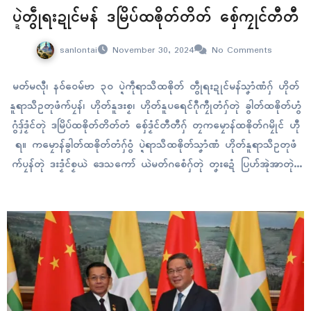
ပ္ဍဲတွဵုရးဍုၚ်မန် ဒမြိပ်ထၜိုတ်တိတ် စှ်ေကၠုၚ်တီတီ
sanlontai
November 30, 2024
No Comments
မတ်မလီု၊ နဝ်ဝေမ်ဗာ ၃၀ ပ္ဍဲကဵုရာသဳထၜိုတ် တွဵုရးဍုၚ်မန်သၞာံဏံဂှ် ဟိုတ်
နူရာသဳဥတုဖံက်ပၠန်၊ ဟိုတ်နူဒးစၟ၊ ဟိုတ်နူပရေၚ်ဂီုကၠီုတံဂှ်တုဲ ခွါတ်ထၜိုတ်ဟွံ
ဂွံဒှ်ဒၟံၚ်တုဲ ဒမြိပ်ထၜိုတ်တိတ်တံ စှ်ေဒၟံၚ်တီတီဂှ် တၠကမၠောန်ထၜိုတ်ဂမၠိုၚ် ဟီု
ရ။ ကမၠောန်ခွါတ်ထၜိုတ်တံဂှ်ဝွံ ပ္ဍဲရာသဳထၜိုတ်သၞာံဏံ ဟိုတ်နူရာသဳဥတုဖံ
က်ပၠန်တုဲ ဒးဒၟံၚ်စၟယဲ ဒေသကော် ယဲမတ်ဂစေံဂှ်တုဲ တၞးဍေံ ပြဟ်အုဲအာတုဲဂှ်
ဒမြိပ်တိတ်တံလေဝ် ယအ်စှ်ေကၠုၚ်ရ။ ဟိုတ်နူဒးဒၟံၚ်စၟယဲမတ်ဂစေံဂှ်တုဲ ဒမြိပ်
ထၜိုတ်တံဂှ်ဝွံ ယအ်စှ်ေအာ ဟွံအောန်နူကဵု ၃၀ တၟံကၠံတုဲ ကၠအ်ထၜိုတ်လ္ၚဵုတံ
ဂှ်ဝွံ…