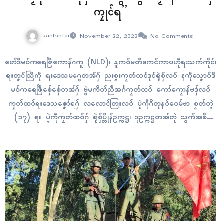
ကၠုၚ်ရ”
sanlontai
November 22, 2023
No Comments
ဗော်ဒဳမဝ်ကရေဇြဳကောန်ဂကူ (NLD)၊ နူကဝ်မတဳကေၚ်ကာဗဟဵုရးသက်ကိုၚ်၊
ရးတၞၚ်သြဳကဵု ရးဒေသမဂွေတအ်ဂှ် ညးစၞးကၠတ်ထဝ်ဒုၚ်ရုဲစှ်လဝ် နကဵုသၞောဝ်ဒဳ
မဝ်ကရေဇြဳစှ်ေစှ်ေတအ်ဂှ် ဗွဲမကိတ်ညဳအၚ်္ဂကၠတ်ထဝ် ကော်ကၠောန်ဗဒှ်လဝ်
ကၠတ်ထဝ်ရးဒေသဇၞော်ရဂှ် လလောၚ်တြးလဝ် ပ္ဍဲကဵုဂိတုနဝ်ဝေမ်ဗာ စၟတ်တ္ၚဲ
(၁၇) ရ။ ပ္ဍဲကဵုကၠတ်ထဝ်ဂှ် ရုဲစှ်ပ္တိုန်ဥက္ကဋ္ဌ၊ ဒုဥက္ကဋ္ဌတအ်တုဲ သွက်အစဳ
မာန်ကာလအကြာ ပ္တဝ်က္ဍိုပ်ကဵု ကၟိန်ဍုၚ်ပံၚ်ကောံ ဖေတ်ဒရေဝ်ဒဳမဝ်က
ရေဇြဳ၊ သၞောဝ်ဥပဒေ သ္ဇိုၚ်ဒက်ပ္တန်ကာလအကြာဂွံမံက်တိတ်ကၠုၚ်ဂှ် သ္ပ
လဝ်ဒ္တန် သၞောဝ်ဥပဒေမူအပြောံ ဆေၚ်ကဵုပရေၚ်ပရဟ်ဒုၚ်ပလေဝ်ပလေတ်ရ
ဂှ် လလောၚ်တြးကၠုၚ်လဝ်ရ။ ဟိုတ်ဂှ် ပ္ဍဲလ္တူသၞောဝ်ဥပဒေမူအပြောံ…