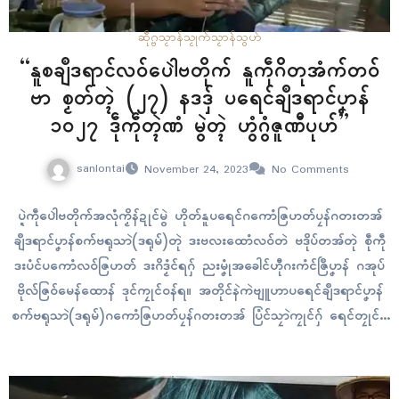
ဆဵုဂ္ဗသၟာန်သၟုက်
သၟာန်သွဟ်
“နူစချဳဒရာၚ်လဝ်ပေါဲဗတိုက် နူကဵုဂိတုအံက်တဝ်
ဗာ စၟတ်တ္ၚဲ (၂၇) နဒဒှ် ပရေၚ်ချဳဒရာၚ်ပၞာန်
၁၀၂၇ ဒဵုကဵုတ္ၚဲဏံ မွဲတ္ၚဲ ဟွံဂွံဇူဏီပုဟ်”
sanlontai
November 24, 2023
No Comments
ပ္ဍဲကဵုပေါဲဗတိုက်အလုံံကၟိန်ဍုၚ်မွဲ ဟိုတ်နူပရေၚ်ဂကောံဇြဟတ်ပၠန်ဂတးတအ်
ချဳဒရာၚ်ပၞာန်စက်ဗရုသာဲ(ဒရုမ်)တုဲ ဒးဗလးထောံလဝ်တဲ ဗဒိုပ်တအ်တုဲ စဵုကဵု
ဒးပံၚ်ပကောံလဝ်ဇြဟတ် ဒးဂိဒၟံၚ်ရဂှ် ညးမၞုံအခေါၚ်ဟီုဂးကံၚ်ဇြဳပၞာန် ဂအုပ်
ဗိုလ်ဇြဝ်မေန်ထောန် ဒုၚ်ကၠုၚ်ဝန်ရ။ အတိုၚ်နဲကဲဗျူဟာပရေၚ်ချဳဒရာၚ်ပၞာန်
စက်ဗရုသာဲ(ဒရုမ်)ဂကောံဇြဟတ်ပၠန်ဂတးတအ် ပြံၚ်သၠာဲကၠုၚ်ဂှ် ရေၚ်တၠုၚ်စဵု
ဒၞာအာ နကဵုမဟာဗျူဟာစှ်ေစှ်ေ ဗွဲမပြဟ်ရောၚ်ဂှ် နူလ္ပာ်ကံၚ်ဇြဳပၞာန် ဟီုကြဵု
ဇာလဝ်ရ။ ပ္ဍဲမွဲကာလသီအဝဵုဏံ စပ်ကဵုပရေၚ်ဓမံက်ရုပ်ရဴချဳဒရာၚ်ပၞာန် စက်
ဗရုသာဲ(ဒရုမ်)ကီု၊ သွက်ဂွံလုပ်ပေါဲဗတိုက် အကာဲအရာ ဒးပလေဝ်ပလေတ်