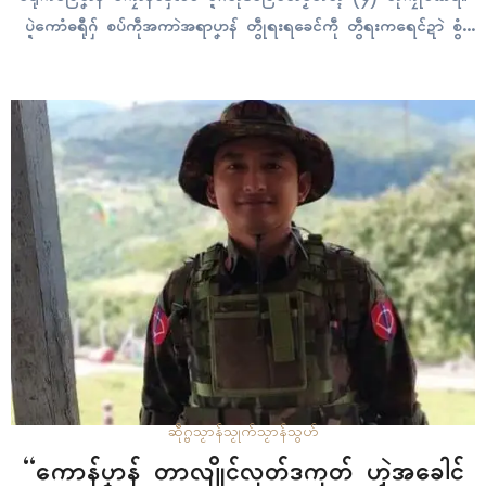
ပ္ဍဲကောံဓရီုဂှ် စပ်ကဵုအကာဲအရာပၞာန် တွဵုရးရခေၚ်ကဵု တွဵရးကရေၚ်ဍာဲ စွံ
အဓိက ဟီုဂးလဝ်တုဲ ညံၚ်တွဵုရးရးခေၚ် ဟွံဂွံညိၚ်ဝတ်ဂှ် ဒပ်ပၞာန် ရခေၚ်
AA ကၠောန်သ္ပဒၟံၚ်ရဂှ် ဟီုစောတ်စောဲလဝ်ရ။ လ္တူက္ဍိုပ်သ္ကိုပ်ပၞာန်ဟီုဂး
လဝ် သွက်ဂွံသောၚ်ကလးအာ…
ဆဵုဂ္ဗသၟာန်သၟုက်
သၟာန်သွဟ်
“ကောန်ပၞာန် တာလျိုၚ်လုတ်ဒကုတ် ဟၟဲအခေါၚ်