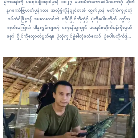
မွဲကရောံကဵု ပရေၚ်ချဳဒရာၚ်ပၞာန် ၁၀၂၇ မဟာမိတ်ကောဒေံပိဂကောံဂှ် ဟိုတ်
နူဂကောံဇြဟတ်ပၠန်ဂတး အလုံမွဲကၟိန်ဍုၚ်တအ် ထ္ပက်ပၞာန် ဗတိုက်ကၠုၚ်တုဲ
ဒပ်ကံၚ်ဇြဳပၞာန် ဒးဗလးလဝ်တဲ ဗဒိုပ်ဂၠိုၚ်ကဵုကၠံဂှ် ပ္ဍဲကဵုပေါဲဗတိုက် လ္ပာ်သ္
ကုတ်လကြဴဏံ ပါဲနူက္ၜၚ်ကျာတုဲ ကၠောန်သ္ပကၠုၚ် ပရေၚ်ဗတိုက်ပန်ကဵုလွဟ်
ဇၞော် ဂၠိုၚ်ကဵုသၞောတ်ဗ္ၜတ်ရ။ ပ္ဍဲတုဲကၠုၚ်မွဲၜါတ္ၚဲတေံလေဝ် ပ္ဍဲပေါဲဗတိုက်ဒှ်လ
ဝ် ပ္ဍဲတွဵုရးကရေၚ်ဍာဲဂှ် ပါဲနူဗုမ်ကလေတ်သတာ လေပ်ပါ်ခတိုဟ်ကဆံၚ်ကဵု
ကဆံၚ်တုဲ ဒပ်ကံၚ်ဇြဳပၞာန် သုၚ်စောဲလဝ် သီုဗုမ် ဒးထေၚ်ကခယျကေတ် ဗုမ်
သၟုဟ်ဓာတ်ဂျိ နွံကၠုၚ်ရ။ ဟိုတ်ဂှ်ရ စပ်ကဵုအကာဲအရာဒပ်ကံၚ်ဇြဳပၞာန်…