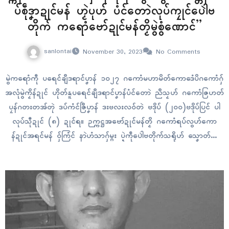
ပ်စဵုဒၞာဍုၚ်မန် ဟၟဲပုဟ် ပံၚ်တောဲလုပ်ကၠုၚ်ပေါဲဗ
တိုက် ကရောံဗော်ဍုၚ်မန်တၟိမွဲစွံဏောၚ်”
sanlontai
November 30, 2023
No Comments
မွဲကရောံကဵု ပရေၚ်ချဳဒရာၚ်ပၞာန် ၁၀၂၇ ဂကောံမဟာမိတ်ကောဒေံပိဂကောံဂှ်
အလုံမွဲကၟိန်ဍုၚ် ဟိုတ်နူပရေၚ်ချဳဒရာၚ်ပၞာန်ပံၚ်တောဲ ညဳသၟဟ် ဂကောံဇြဟတ်
ပၠန်ဂတးတအ်တုဲ ဒပ်ကံၚ်ဇြဳပၞာန် ဒးဗလးလဝ်တဲ ဗဒိုပ် (၂၀၀)ဗဒိုပ်ပြၚ် ပါ
လုပ်သီုဍုၚ် (၈) ဍုၚ်ရ။ ဉက္ကဋ္ဌအဗော်ဍုၚ်မန်တၟိ ဂကောံရပ်လွဟ်ကော
န်ဍုၚ်အရၚ်မန် ဝှ်ကြံၚ် နာဲဟံသာဂှ်မ္ဂး ပ္ဍဲကဵုပေါဲဗတိုက်သရိုဟ် သၞောတ်တၠ
အဝဵုပၞာန် ယဝ် EAO တအ် သီုဖအိုတ်ပါလုပ်မ္ဂး နကဵုညးတအ်လေဝ် ပါ
လုပ်ဗတိုက်အာရောၚ်ဂှ် ပ္ဍဲကဵုဂိတုဂျောန်တုဲကၠုၚ်တေံ ဟီုသွဟ်လဝ် အေန်
တာဗျူ…