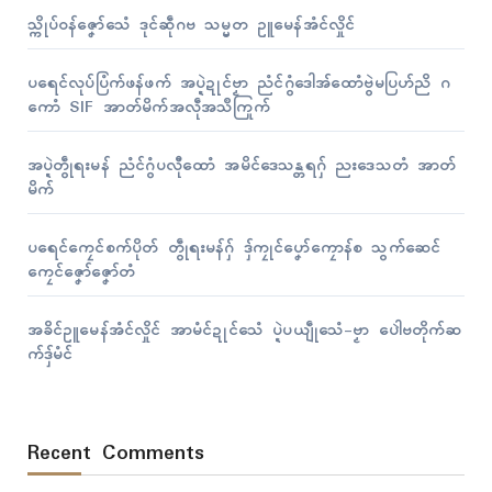
သ္ကိုပ်ဝန်ဇၞော်သေံ ဒုၚ်ဆဵုဂဗ သမ္မတ ဥူမေန်အံၚ်လှိုၚ်
ပရေၚ်လုပ်ပြံက်ဖန်ဖက် အပ္ဍဲဍုၚ်ဗၟာ ညံၚ်ဂွံဒေါအ်ထောံဗွဲမပြဟ်ညိ ဂ
ကောံ SIF အာတ်မိက်အလဵုအသဳကြုက်
အပ္ဍဲတွဵုရးမန် ညံၚ်ဂွံပလီုထောံ အမိၚ်ဒေသန္တရဂှ် ညးဒေသတံ အာတ်
မိက်
ပရေၚ်ကၠေၚ်စက်ပိုတ် တွဵုရးမန်ဂှ် ဒှ်ကၠုၚ်ပၞော်ကၠောန်စ သွက်ဆေၚ်
ကၠေၚ်ဇၞော်ဇၞော်တံ
အခိၚ်ဥူမေန်အံၚ်လှိုၚ် အာမံၚ်ဍုၚ်သေံ ပ္ဍဲပယျဵုသေံ-ဗၟာ ပေါဲဗတိုက်ဆ
က်ဒှ်မံၚ်
Recent Comments