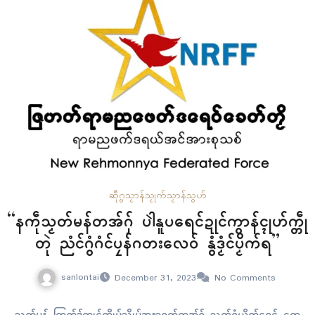
ဆဵုဂ္ဗသၟာန်သၟုက်
သၟာန်သွဟ်
“နကဵုသၟတ်မန်တအ်ဂှ် ပါဲနူပရေၚ်ဍုၚ်ကွာန်ၚုဟ်က္တဵု
တုဲ ညံၚ်ဂွံဂံၚ်ပၠန်ဂတးလေဝ် နွံဒၟံၚ်ပၟိက်ရ”
sanlontai
December 31, 2023
No Comments
သၟတ်မန် ကြက်ဒှ်ကၠုၚ်က္ဍိုပ်သ္ကိုပ်အနာဂတ်တအ်ဂှ် သွက်ဂွံယိုက်ဂၠေၚ် ကေ