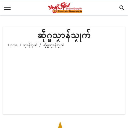
Skip
to
content
ဆဵုဂ္ဗသၟာန်သၟုက်
Home
သၟာန်သွဟ်
ဆဵုဂ္ဗသၟာန်သၟုက်