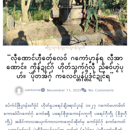
ဆဵုဂ္ဗသၟာန်သၟုက်
သၟာန်သွဟ်
“လီုဏောၚ်ဟီုတှ်ေလေဝ် ဂကောံပၞာန်ရ လီုအာ
ဏောၚ်။ ကၟိန်ဍုၚ်ဂှ် ဟိုတ်သွက်ဂွံလီု ညိဓဝ်ဟၟဲပု
ဟ်။ ပိုဲတအ်ဂှ် ကလေၚ်ပ္တန်ပ္တဴဒၟံၚ်ဍုၚ်ရ”
sanlontai
November 11, 2023
No Comments
ဒပ်ကံၚ်ဇြဳပၞာန်ဒးဂိဒၟံၚ် ဟိုတ်နူပရေၚ်ချဳဒရာၚ်ပၞာန် ၁၀၂၇ ဂကောံမဟာမိတ်
ကောဒေံပိဂကောံဂှ် ကောံဓရီု ပရေၚ်စဵုဒၞာကောန်ဂကူကဵု ပရေၚ်ဂီုကၠီု (စဵုဒၞာဂီု
ကၠီု) အခိၚ်ကာလအယုက်ကာလကာတၟေၚ်အိုတ်မှ ကော်ဒၟံၚ်ဂှ် ကော်ကေတ်
ကၠောန်ဗဒှ်လဝ် ပ္ဍဲကဵုဂိတုနဝ်ဝေမ်ဗာ စၟတ်တ္ၚဲ (၈)ဂှ်ရ။ ပ္ဍဲကဵုကောံဓရီုဏံ