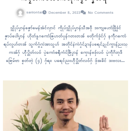
sanlontai
December 8, 2023
No Comments
သ္ကိုပ်ပၞာန်ဇၞော်မေန်အံၚ်လှာၚ် က္ဍိုပ်သ္ကိုပ်ပၞာန်သီအဝဵု ဒးကျဟောံဗြီုဒၟံၚ်
ဇၟာပ်ပေါဲပၞာန် ဟိုတ်နူဂကောံဇြဟတ်ပၠန်ဂတးတအ် ဗတိုက်ဒၟံၚ်ဂှ် နကဵုဂကောံ
ရပ်လွဟ်တအ် သွက်ဂွံဂၠာဲအာသွဟ် အတိုၚ်နဲကဲဂၠံၚ်ဍာန်ပရေၚ်ဍုၚ်ကွာန်ညးသ္
ကအ်ဂှ် ဟီုပ္တိတ်လဝ် ပ္ဍဲကောံဓရီုကံၚ်ဇြဳပၞာန် ကၠောန်ဗဒှ်လဝ် ပ္ဍဲကဵုဂိတုဒဳ
ဇြေမ်ဗာ စၟတ်တ္ၚဲ (၄) ဂှ်ရ။ ပရေၚ်ညးဟီုပ္တိတ်လဝ်ဂှ် ဒှ်အခိၚ် ဒးဗလးလ
ဝ်တဲ အပံၚ်လၟိဟ်ဍုၚ် ဟွံအောန်နူ ၁၈ ဍုၚ် မွဲကရောံကဵုအပြုပြေၚ်ပၞာန်
၁၀၂၇ ကီု၊ ဗဒိုပ်ပၞာန်ဂၠိုၚ်ကဵုကၠံ ဒးဆောံလေၚ်လဝ်ကီု၊ သီုဒှ်အခိၚ် အလုံတံဒပ်
မွဲ…