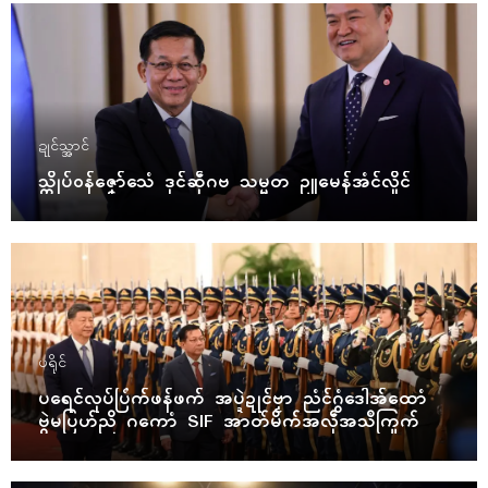
ဍုၚ်သ္အာၚ်
သ္ကိုပ်ဝန်ဇၞော်သေံ ဒုၚ်ဆဵုဂဗ သမ္မတ ဥူမေန်အံၚ်လှိုၚ်
ပရိုၚ်
ပရေၚ်လုပ်ပြံက်ဖန်ဖက် အပ္ဍဲဍုၚ်ဗၟာ ညံၚ်ဂွံဒေါအ်ထောံ
ဗွဲမပြဟ်ညိ ဂကောံ SIF အာတ်မိက်အလဵုအသဳကြုက်