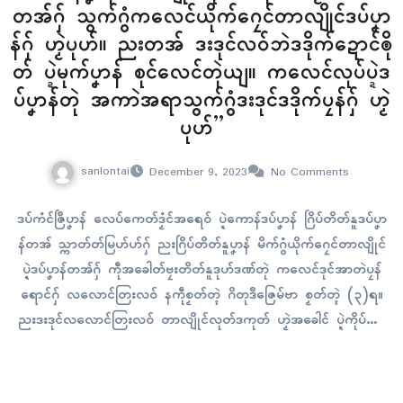
တအ်ဂှ် သွက်ဂွံကလေၚ်ယိုက်ဂၠေၚ်တာလျိုၚ်ဒပ်ပၞာ
န်ဂှ် ဟၟဲပုဟ်။ ညးတအ် ဒးဒုၚ်လဝ်ဘဲဒဒိုက်ဍောၚ်ၜို
တ် ပ္ဍဲမုက်ပၞာန် စုၚ်လေၚ်တုဲယျ။ ကလေၚ်လုပ်ပ္ဍဲဒ
ပ်ပၞာန်တုဲ အကာဲအရာသွက်ဂွံဒးဒုၚ်ဒဒိုက်ပၠန်ဂှ် ဟၟဲ
ပုဟ်”
sanlontai
December 9, 2023
No Comments
ဒပ်ကံၚ်ဇြဳပၞာန် လေပ်ကေတ်ဒၟံၚ်အရေဝ် ပ္ဍဲကောန်ဒပ်ပၞာန် ဂြိပ်တိတ်နူဒပ်ပၞာ
န်တအ် သ္ကာတ်တ်မြဟ်ဟ်ဂှ် ညးဂြိပ်တိတ်နူပၞာန် မိက်ဂွံယိုက်ဂၠေၚ်တာလျိုၚ်
ပ္ဍဲဒပ်ပၞာန်တအ်ဂှ် ကဵုအခေါတ်ဗၠးတိတ်နူဒုဟ်ဒဏ်တုဲ ကလေၚ်ဒုၚ်အာတဲပၠန်
ရောၚ်ဂှ် လလောၚ်တြးလဝ် နကဵုစၟတ်တ္ၚဲ ဂိတုဒဳဇြေမ်ဗာ စၟတ်တ္ၚဲ (၃)ရ။
ညးဒးဒုၚ်လလောၚ်တြးလဝ် တာလျိုၚ်လုတ်ဒကုတ် ဟၟဲအခေါၚ် ပ္ဍဲကိုပ်ကၠာ
နူဂိတုဒဳဇြေမ်ဗာ စၟတ်တ္ၚဲ (၃) တေံတအ်ဂှ် နကဵုတၚ်ရန်တၟံ သွက်ဂွံကလေၚ်
ယိုက်ဂၠေၚ်တာလျိုၚ် ပ္ဍဲဒပ်ပၞာန် ယဝ်က္လေၚ်ကၠုၚ်မ္ဂး ဟွံစၟတ်သမ္တီကေ
တ် နဒဒှ်ညးဂြိပ်တိတ်နူပၞာန်တုဲ စၟတ်သမ္တီအာ…