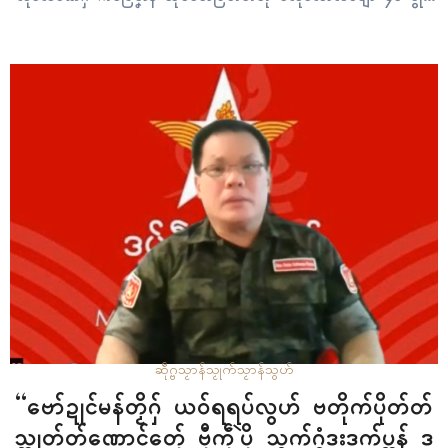
ဍုၚ်ဒဂုၚ်သၟဝ်ကျာရ။ ဟိုတ်ဂှ်ရ ပ္ဍဲလ္တူပေါဲဗတိုက် ဗ္ကပ်ဗဗေၚ်ညးဍုၚ်
ကွာန်တအ်ဂှ် စပ်ကဵုပရေၚ်ကံၚ်ဇြဳပၞာန် ပ္ကီုပရာပ်လဝ်ကီု၊…
ဆဵုဂ္ဗသၟာန်သၟုက်
သၟာန်သွဟ်
“ဗော်ဍုၚ်မန်တၟိဂှ် ယဝ်ရရပ်လွဟ် ဗတိုက်ပိုတ်တ်
သ္ကုတ်တ်ဏောၚ်တှ်ေ ဗီုကဵုပိုဲ သွက်ဂွံဒးဒက်ပ္တန် ဒ