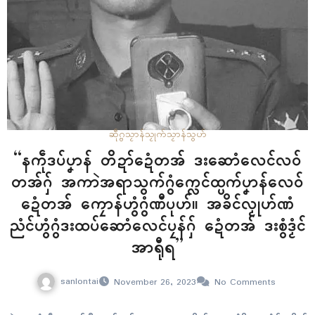
ဆဵုဂ္ဗသၟာန်သၟုက်
သၟာန်သွဟ်
“နကဵုဒပ်ပၞာန် တိဍာ်ဍေံတအ် ဒးဆောံလေၚ်လဝ်
တအ်ဂှ် အကာဲအရာသွက်ဂွံက္လေၚ်ထ္ပက်ပၞာန်လေဝ်
ဍေံတအ် ကၠောန်ဟွံဂွံဏီပုဟ်။ အခိၚ်လၟုဟ်ဏံ
ညံၚ်ဟွံဂွံဒးထပ်ဆောံလေၚ်ပၠန်ဂှ် ဍေံတအ် ဒးစွံဒၟံၚ်
အာရီုရ”
sanlontai
November 26, 2023
No Comments