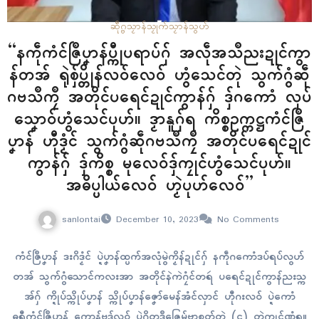
ဆဵုဂ္ဗသၟာန်သၟုက်
သၟာန်သွဟ်
“နကဵုကံၚ်ဇြဳပၞာန်ပ္ကီုပရာပ်ဂှ် အလဵုအသဳညးဍုၚ်ကွာ
န်တအ် ရုဲစှ်ပ္တိုန်လဝ်လေဝ် ဟွံသေၚ်တုဲ သွက်ဂွံဆဵု
ဂဗသဳကၠဳ အတိုၚ်ပရေၚ်ဍုၚ်ကွာန်ဂှ် ဒှ်ဂကောံ လုပ်
သၞောဝ်ဟွံသေၚ်ပုဟ်။ ဒၟာနူဂှ်ရ ကိစ္စဥက္ကဋ္ဌကံၚ်ဇြဳ
ပၞာန် ဟီုဒၟံၚ် သွက်ဂွံဆဵုဂဗသဳကၠဳ အတိုၚ်ပရေၚ်ဍုၚ်
ကွာန်ဂှ် ဒှ်ကိစ္စ မုလေဝ်ဒှ်ကၠုၚ်ဟွံသေၚ်ပုဟ်။
အဓိပ္ပါယ်လေဝ် ဟၟဲပုဟ်လေဝ်”
sanlontai
December 10, 2023
No Comments
ကံၚ်ဇြဳပၞာန် ဒးဂိဒၟံၚ် ပ္ဍဲပၞာန်ထ္ပက်အလုံမွဲကၟိန်ဍုၚ်ဂှ် နကဵုဂကောံဒပ်ရပ်လွဟ်
တအ် သွက်ဂွံသောၚ်ကလးအာ အတိုၚ်နဲကဲဂၠံၚ်တရဴ ပရေၚ်ဍုၚ်ကွာန်ညးသ္က
အ်ဂှ် က္ဍိုပ်သ္ကိုပ်ပၞာန် သ္ကိုပ်ပၞာန်ဇၞော်မေန်အံၚ်လှာၚ် ဟီုဂးလဝ် ပ္ဍဲကောံ
ဓရီုကံၚ်ဇြဳပၞာန် ကၠောန်ဗဒှ်လဝ် ပ္ဍဲဂိတုဒဳဇြေမ်ဗာစၟတ်တ္ၚဲ (၄) တုဲကၠုၚ်ဏံရ။