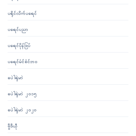
ပရိုၚ်လိက်ပရေၚ်
ပရေၚ်ပညာ
ပရေၚ်ပိုန်ဒြပ်
ပရေၚ်မံၚ်စံၚ်ဘဝ
ပေဲါရုဲမာဲ
ပေဲါရုဲမာဲ ၂၀၁၅
ပေဲါရုဲမာဲ ၂၀၂၀
ဗွဳဒဳယဵု