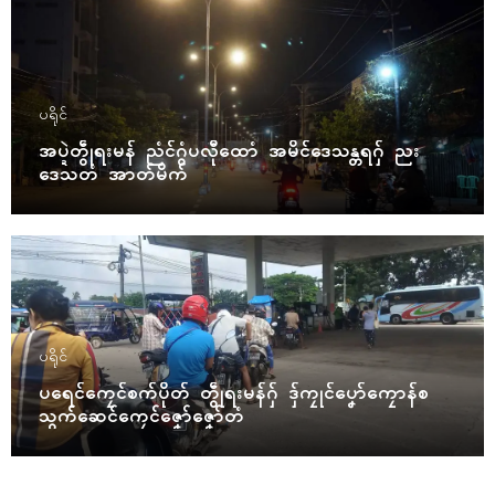
ပရိုၚ်
အပ္ဍဲတွဵုရးမန် ညံၚ်ဂွံပလီုထောံ အမိၚ်ဒေသန္တရဂှ် ညး
ဒေသတံ အာတ်မိက်
ပရိုၚ်
ပရေၚ်ကၠေၚ်စက်ပိုတ် တွဵုရးမန်ဂှ် ဒှ်ကၠုၚ်ပၞော်ကၠောန်စ
သွက်ဆေၚ်ကၠေၚ်ဇၞော်ဇၞော်တံ