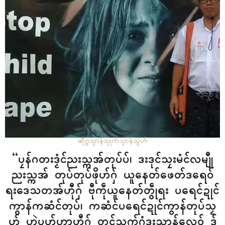
လဝ်ကီု၊ စပ်ကဵုပရေၚ်ချဳဒရာၚ်ပၞာန် စက်ဗရုသာဲ(ဒရုမ်) သၠုၚ်ပ္တိုန်အာအသိၚ်
ပၞာန် ပါလုပ်သီုစရိတ်အိုတ်ကီုတအ်ဂှ် ဆက်စၠောံသၟာန်သွဟ်လဝ်ကဵု ညးတာ
လျိုၚ်ဂကောံစက်ဗရုသာဲ…
ဆဵုဂ္ဗသၟာန်သၟုက်
သၟာန်သွဟ်
“ပၠန်ဂတးဒၟံၚ်ညးသ္ကအ်တုပ်ပ်၊ ဒးဒုၚ်သၠးမံၚ်လမျီု
ညးသ္ကအ် တုပ်တုပ်ဖိုဟ်ဂှ် ယူနေတ်ဖေတ်ဒရေဝ်
ရးဒေသတအ်ဟီုဂှ် ဗီုကဵုယူနေတ်တွဵုရး ပရေၚ်ဍုၚ်
ကွာန်ကဆံၚ်တုပ်၊ ကဆံၚ်ပရေၚ်ဍုၚ်ကွာန်တုပ်သၟ
ဟ် ဟၟဲပုဟ်ဟာဟီုဂှ် တၚ်သွက်ဂွံဒးသၟာန်လေဝ် ဒှ်