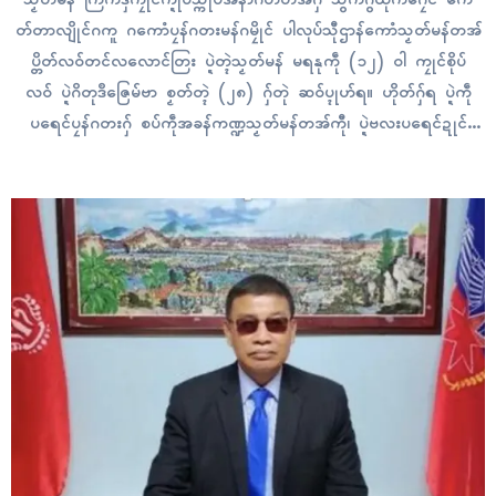
တ်တာလျိုၚ်ဂကူ ဂကောံပၠန်ဂတးမန်ဂမၠိုၚ် ပါလုပ်သီုဌာန်ကောံသၟတ်မန်တအ်
ပ္တိတ်လဝ်တၚ်လလောၚ်တြး ပ္ဍဲတ္ၚဲသၟတ်မန် မရနုကဵု (၁၂) ဝါ ကၠုၚ်စိုပ်
လဝ် ပ္ဍဲဂိတုဒဳဇြေမ်ဗာ စၟတ်တ္ၚဲ (၂၈) ဂှ်တုဲ ဆဝ်ပ္ၚုဟ်ရ။ ဟိုတ်ဂှ်ရ ပ္ဍဲကဵု
ပရေၚ်ပၠန်ဂတးဂှ် စပ်ကဵုအခန်ကဏ္ဍသၟတ်မန်တအ်ကီု၊ ပ္ဍဲဗလးပရေၚ်ဍုၚ်
ကွာန်မန်ဂှ် ဂကောံဗော်သွးလဵု ထေက်က္ဍိုက်ကဵုက္ဍိုပ် ပၠကဵုတရဴထေက်
ရော။ သွက်ဂွံက္လိဂွံ အခေါၚ်ကံကုသဵုမန် မန်ဖန်ဖက်ကေတ်မာန် မုထေက်
ကဵုဒးကၠောန်ရေၚ်တၠုၚ်ထေက်ရော။ စပ်ကဵုအကာဲအရာဂမၠိုၚ်ဏံတုဲ ဆက်စၠောံ
သၟာန်လဝ်ကဵု…