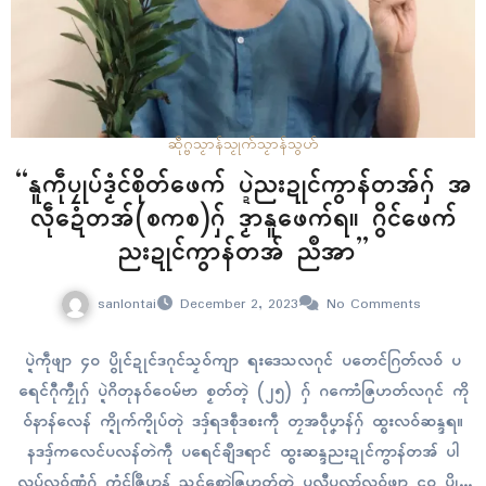
ဆဵုဂ္ဗသၟာန်သၟုက်
သၟာန်သွဟ်
“နူကဵုပၠုပ်ဒၟံၚ်စိုတ်ဖေက် ပ္ဍဲညးဍုၚ်ကွာန်တအ်ဂှ် အ
လဵုဍေံတအ်(စကစ)ဂှ် ဒၟာနူဖေက်ရ။ ဂွိၚ်ဖေက်
ညးဍုၚ်ကွာန်တအ် ညဳအာ”
sanlontai
December 2, 2023
No Comments
ပ္ဍဲကဵုဖျာ ၄၀ ပွိုၚ်ဍုၚ်ဒဂုၚ်သၟဝ်ကျာ ရးဒေသလဂုၚ် ပတေၚ်ဂြတ်လဝ် ပ
ရေၚ်ဂီုကၠီုဂှ် ပ္ဍဲဂိတုနဝ်ဝေမ်ဗာ စၟတ်တ္ၚဲ (၂၅) ဂှ် ဂကောံဇြဟတ်လဂုၚ် ကို
ဝ်နာန်လေန် က္ဍိုက်က္ဍိုပ်တုဲ ဒဒှ်ရဒစဵုဒစးကဵု တၠအဝဵုပၞာန်ဂှ် ထ္ၜးလဝ်ဆန္ဒရ။
နဒဒှ်ကလေၚ်ပလန်တဲကဵု ပရေၚ်ချဳဒရာၚ် ထ္ၜးဆန္ဒညးဍုၚ်ကွာန်တအ် ပါ
လုပ်လဝ်ဏံဂှ် ကံၚ်ဇြဳပၞာန် သုၚ်စောဲဇြဟတ်တုဲ ပလီုပလာ်လဝ်ဖျာ ၄၀ ပွိုၚ်