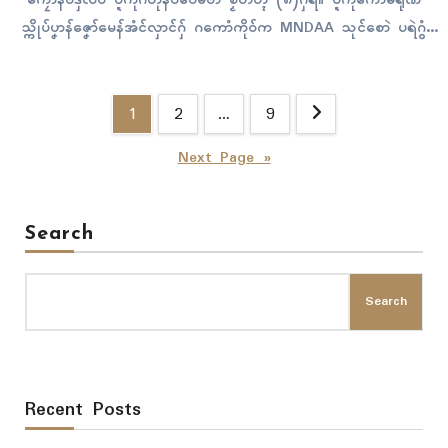
သ္ကိုပ်ပၞာန်ဇၞော်မေန်အံၚ်လှာၚ်ဂှ် ဂကောံကိုဝ်က MNDAA သုၚ်စောဲ ပရဲဂွံ
နၚ် နူကဵုဂဥုဲၜူမာဲတုဲ ဟိုတ်နူမိက်ဂွံဒက်ပ္တန် အဝဵုဩဇာဂှ်ရ စချဳဒရာၚ်ကၠုၚ်
ပရေၚ်ချဳဒရာၚ်ပၞာန် ၁၀၂၇ ရဂှ် စောတ်စောဲလဝ်တုဲ ကၠောန်ရေၚ်တၠုၚ်အာ ပ
Posts
ရေၚ်ကလေၚ်ပလန်တဲရောၚ်ဂှ်…
1
2
…
9
pagination
Next Page »
Search
Search
Recent Posts