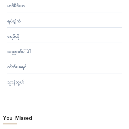
မာဒဳမဳဒဳယာ
ရုပ်ဗျံက်
ရေဒဳယဵု
လညာတ်ပါ်ပဲါ
လိက်ပရေၚ်
သၟာန်သွဟ်
You Missed