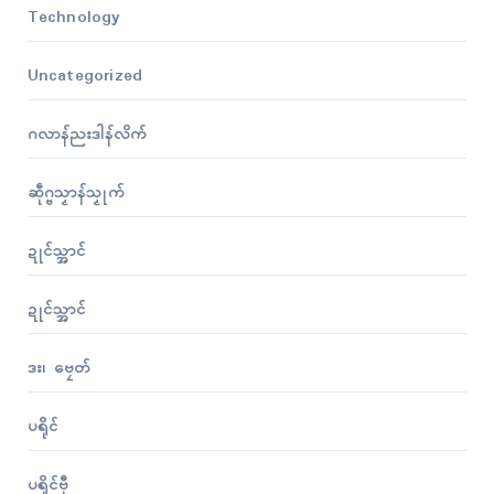
Technology
Uncategorized
ဂလာန်ညးဒါန်လိက်
ဆဵုဂ္ဗသၟာန်သၟုက်
ဍုၚ်သ္အာၚ်
ဍုၚ်သ္အာၚ်
ဒး၊ ဗၠေတ်
ပရိုၚ်
ပရိုၚ်ဗီု