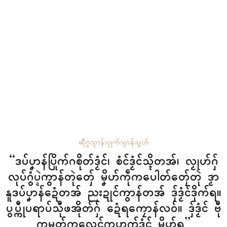
ဆဵုဂ္ဗသၟာန်သၟုက်
သၟာန်သွဟ်
“ဒပ်ပၞာန်ပြိုက်ဂစိုတ်ဒၟံၚ်၊ စံၚ်ဒၟံၚ်သ္ၚိတအ်၊ လၟုဟ်ဂှ်
လုပ်ဂွံပ္ဍဲကွာန်တုဲတှ်ေ မၞိဟ်ကဵုကပေါတ်တှ်ေတုဲ ဒၟာ
နူဒပ်ပၞာန်ဍေံတအ် ညးဍုၚ်ကွာန်တအ် ဒှ်ဒၟံၚ်ဒိုက်ရ။
ပွပ္ကီုပရာပ်သီုဖအိုတ်ဂှ် ဍေံရကၠောန်လဝ်။ ဒှ်ဒၟံၚ် ဗီု
ကမၠတ်ကလေၚ်ကဟုက်ဒၟံၚ် မၞိဟ်ရ”