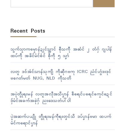
Recent Posts
သွက်သၟာကမၠောန်ဍုၚ်သ္အာၚ် စီုသကီု အဆံၚ် ၂ တံဂှ် ဂျပါန်
ထပ်ကဵု အခိၚ်မံၚ်စံၚ် စဵုကဵု ၅ သၞာံ
လတူ ဒဝ်အံၚ်သာန်သုကျဳ ကဵုဆဵုဂဗကု ICRC ညံၚ်ဟွံဒးဒုၚ်
ဗဂေတ်မတ် NUG, NLD ကဵုသတိ
အပ္ဍဲတွဵုရးမန် လတူအလဵုအသဳပၞာန် စဳရေၚ်ပရေၚ်ကၠေၚ်ဍေၚ်
ဒှ်မံၚ်အခက်အခုဲဂှ် ညးဒေသတံပါ်ပါဲ
ပ္ဍဲအဆက်ပယျဵု တွဵုရးမန်ကဵုရးတၞၚ်သဳ ဒပ်ပၞာန်ဗမာ ထပက်
မံၚ်ကရောၚ်ပၞာန်