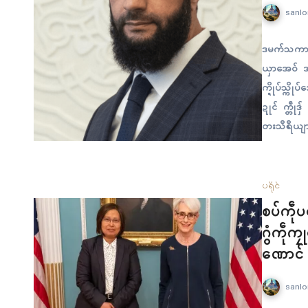
sanlo
ဒမက်သကာတ်
ယှာအေဝ် အာသ
က္ဍိုပ်သ္က
ဍုၚ် က္တဵုဒ
တးသဳရဳယျာတံ
ကောံညဳသာဂှ
န်ဂတးတံဂှ်
ပရိုၚ်
စပ်ကဵု
ဂွံကဵုကၠ
ဏောၚ်
sanlo