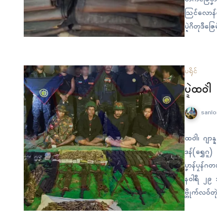
သြၚ်လောန်တ
ပ္ဍဲဂိတုဒဳဇ
ညးမဆက်စပ်က
သွဟ်မတိတ်က
ပရိုၚ်
ပ္ဍဲထဝါဲ
sanlo
ထဝါဲ၊ ဂျာန္
ဒန်(ရွှေဂူ)
ပၞာန်ပၠန်ဂတ
နဝါရဳ ၂၉ အ
ဗ္တိုက်လဝ်တုဲ
ကောန်ဒပ်ကံ