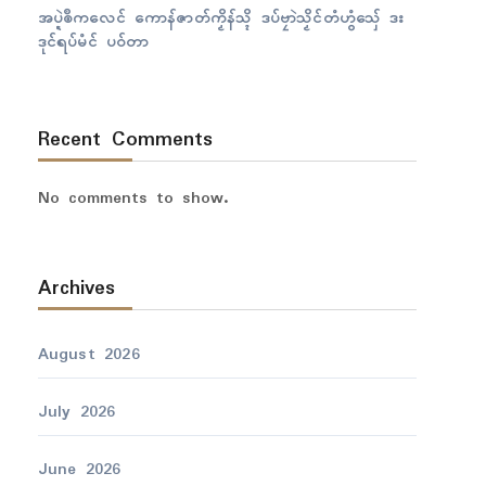
အပ္ဍဲၜဳကလေၚ် ကောန်ဇာတ်ကၟိန်သ္ၚိ ဒပ်ဗၠာဲသၟိၚ်တံဟွံသှ်ေ ဒး
ဒုၚ်ရပ်မံၚ် ပဝ်တာ
Recent Comments
No comments to show.
Archives
August 2026
July 2026
June 2026