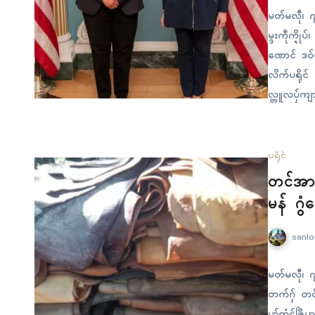
မတ်မလီု၊ ဂ
မ္ဒးကဵုက္ဍိ
ဏောၚ် ဒဝ်ဇ
လိက်ပရိုၚ
လ္တူလပှ်ကျာ 
ကဵုလဝ်ရ။ အ
ရေၚ်ရီုဗၚ် 
ပရိုၚ်
တၚ်အာတ
မန် ဂွံ
sanlo
မတ်မလီု၊ ဂ
တက်ဂှ် တၚ်
ပာ်ကံၚ်ဇြဳပ