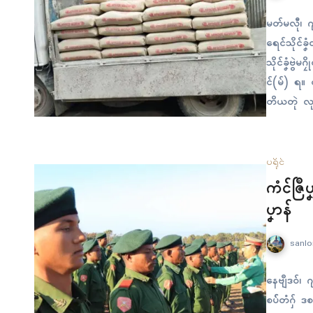
မတ်မလီု၊ ဂ
ရေၚ်သိုၚ်ခၞ
သိုၚ်ခၞံဗွဲမ
ၚ်(မ်) ရ။ 
တိယတုဲ လုပ်စ
ဗၞိက်ပိုတ်
၁၈၀၀၀ ဒ္ကေဝ်
ပရိုၚ်
ကံၚ်ဇြဳ
ပၞာန်
sanlo
နေဗျဳဒဝ်၊ ဂျ
စပ််တံဂှ် ဒ