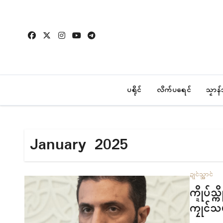
Skip
to
content
ပရိုၚ်
လိက်ပရေၚ်
သၟာန
January 2025
ဍုၚ်သ္အာၚ်
က္ဍိုပ်
ကၠုၚ်သ