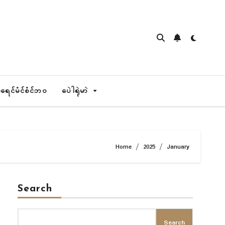
ရေၚ်မံၚ်စံၚ်ဘဝ
ပေဲါရုဲမာဲ
Home
2025
January
Search
Search