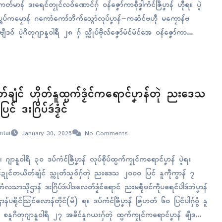
ီကေတ်မာန် ဒးရေၚ်တၠုၚ်လဝ်ဏောၚ်ဂှ် ဝန်ဇၞော်ကာစဵုဒၞါကံၚ်ဇြဳပၞာန် ဟီုရ။ ပ္ဍဲ
ညဳပ္ညပ်ကမၠောန် ဂကောံကော်ဘိက်သ္ဂောံလုပ်ပၞာန်−ကဆံၚ်ဗဟဵု မကၠောန်ဗ
ေဗျဳဒဝ် ပ္ဍဲဂိတုဂျာန္နဝါရဳ ၂၈ ဂှ် သ္ကိုပ်ဗိုလ်ဇၞော်မံၚ်မံၚ်အေ ဝန်ဇၞော်ကာ
 ဒုသ္ကိုပ်ဝန်ဇၞော်ကံၚ်ဇြဳပၞာန် သီုကဵုဒှ်ဥက္ကဌဂကောံဂှ် ဟီုလဝ်ရ။ ဒဒှ်မကော်ဘိ
ပ်ပၞာန်ဂှ်ဝွံ ဒှ်လၟေၚ်ကမၠောန်မ္ဒးကၠောန်ဍာ်ဇမၠိၚ်တုဲ…
တ်ချံၚ် ဟိုတ်နူထ္ပက်ဒၟံၚ်ကရောၚ်ပၞာန်တုဲ ညးဒေသ
ၚ် ဒးဂြိပ်ဒဴဒၟံၚ်
ntai
January 30, 2025
No Comments
 ဂျာန္နဝါရဳ ၃၀ ဒပ်ကံၚ်ဇြဳပၞာန် လုပ်စိုပ်ထ္ပက်ကၠုၚ်ကရောၚ်ပၞာန် ပ္ဍဲရး
ုၚ်ဍုၚ်တယိတ်ချံၚ် သ္ကုတ်သၟဝ်ဂှ်တုဲ ညးဒေသ ၂၀၀၀ ပြၚ် နူကဵုကွာန် ၇
ာံလသာသ္ၚိဌာန် ဒးဂြိပ်ဒဴပါဲဒလေတ်ဒၟံၚ်ရောၚ် ညးမရီုဗၚ်ကဵုပရေၚ်ပါဲဒဴဘဲပၞာန်
ာန်ပရိုၚ်သြၚ်လောန်တိုၚ်(မ်) ရ။ ဒပ်ကံၚ်ဇြဳပၞာန် ဇြဟတ် ၆၀ ပြၚ်ပါဂှ်ဝွံ နူ
ပဂှ် စနူဂိတုဂျာန္နဝါရဳ ၂၇ အခိၚ်နူဂယးဂှ်တုဲ ထ္ပက်ကၠုၚ်ကရောၚ်ပၞာန် ချဳဒ