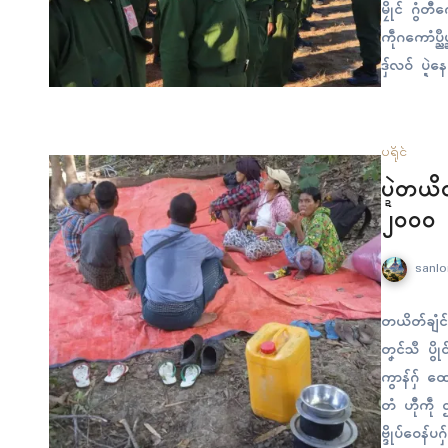
မၠိုၚ် ဂွံတ
ကဵုဂကောံပ္
ဒှ်လဝ် ပ္ဍဲန
စဵုဒၞါ ကေုာံ
က်ကၠုၚ်ကဵုလု
ပရိုၚ်
ပ္ဍဲတယိ
၂၀၀၀ ပြ
sanlo
တယိတ်ချံၚ်၊
တၞၚ်သဳ ပွိ
ကွာန်ဂှ် ထေ
တံ ဟီုကဵု ဌ
ဗ္ဒိုပ်ဝေန်