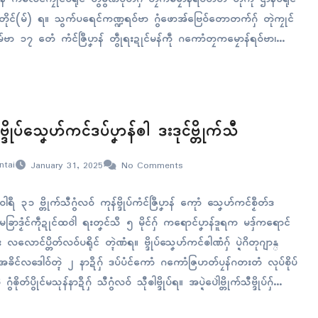
ိုၚ်(မ်) ရ။ သွက်ပရေၚ်ကဏ္ဍရဝ်ဗာ ဂွံဖောအ်ဗြေဝ်တောတက်ဂှ် တုဲကၠုၚ်
ြေမ်ဗာ ၁၇ တေံ ကံၚ်ဇြဳပၞာန် တွဵုရးဍုၚ်မန်ကဵု ဂကောံတၠကမၠောန်ရဝ်ဗာ၊
ဵုကဏ္ဍရဝ်ဗာတံ ပံၚ်ကောံတုဲ ကၠောန်ဗဒှ်လဝ် ပေါဲသဳကၠဳရုၚ်ကမၠောန်ရ။
ၠုၚ် နူကဵုပေါဲသဳကၠဳရုၚ်ကမၠောန်ဏံဂှ်…
 ဗ္ဒိုပ်သၞေဟ်ကၚ်ဒပ်ပၞာန်ၜါ ဒးဒုၚ်ဗ္တိုက်သီ
ntai
January 31, 2025
No Comments
နဝါရဳ ၃၁ ဗ္တိုက်သီဂွံလဝ် ကုန်ဗ္ဒိုပ်ကံၚ်ဇြဳပၞာန် ကေုာံ သၞေဟ်ကၚ်စၟဳတ်ဒ
 မခြာဒၟံၚ်ကဵုဍုၚ်ထဝါဲ ရးတၞၚ်သဳ ၅ မိုၚ်ဂှ် ကရောၚ်ပၞာန်ဒူရက မဒှ်ကရောၚ်
း လလောၚ်ပ္တိတ်လဝ်ပရိုၚ် တ္ၚဲဏံရ။ ဗ္ဒိုပ်သၞေဟ်ကၚ်ၜါဏံဂှ် ပ္ဍဲဂိတုဂျာန္
ခိၚ်လဒေါဝ်တ္ၚဲ ၂ နာဍဳဂှ် ဒပ်ပံၚ်ကောံ ဂကောံဇြဟတ်ပၠန်ဂတးတံ လုပ်စိုပ်
 ဂွံၜိုတ်ပွိုၚ်မသုန်နာဍဳဂှ် သီဂွံလဝ် သီုၜါဗ္ဒိုပ်ရ။ အပ္ဍဲပေါဲဗ္တိုက်သီဗ္ဒိုပ်ဂှ်
ၚ်ဇြဳပၞာန် ဟွံအောန်နူကဵုမသုန်တၠ…