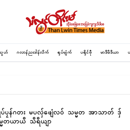
်သွဟ်
ဂလာန်ညးဒါန်လိက်
ရုပ်ဗျံက်
ပရိုၚ်ဗီု
မာဒဳမဳဒဳယာ
ပ
သ္ကိုပ်ပၠန်ဂတး မပလှ်ဖျေံလဝ် သမ္မတ အာသာတ် ဒှ်
မ္မတယာယဳ သဳရဳယျာ