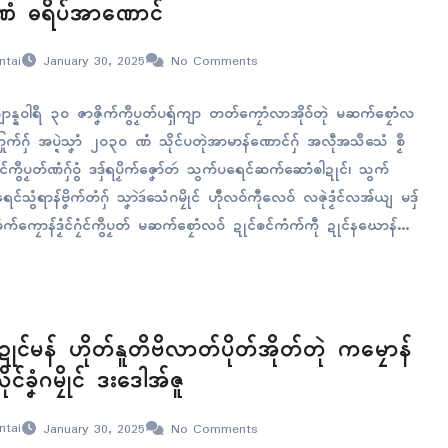
ဏံ ဓရိပ်အာဏောၚ်
ntai
January 30, 2025
No Comments
ျာန္နဝါရဳ ၃၀ ဇာဇၞိက်ကွဳပၟတ်ပရှ်ကျာ တတ်ကၠောံလာအိုဝ်တုဲ မဆက်စၠောံလ
ြုက်ဂှ် အပ္ဍဲသၞာံ ၂၀၃၀ ဏံ သိုၚ်ပတုဲအာမာန်ဏောၚ်ဂှ် အလဵုအသဳသေံ စၟဳ
ၚ်ကွဳပၟတ်ဏံဂှ်ဝွံ ဒဒှ်ရပၟိက်ဇၞော်တဴ သွက်ပရေၚ်ဆက်ဆောံၜါဍုၚ်၊ သွက်
်သွံရာန်ဗၞိက်တံဂှ် သၞာဲဒဴသေံဂမၠိုၚ် ဟီုလဝ်ကီုလေဝ် လဇုဲဒၟံၚ်လအ်ယျ မဒှ်
က်ကၠောန်ဒၟံၚ်ဂၠံၚ်ကွဳပၟတ် မဆက်စၠောံလဝ် ဍုၚ်ၜၚ်ကံက်ကဵု ဍုၚ်နဃောန်ရာပ်
ံၚ်ပထမဂှ်ဝွံ အခိၚ်လၟုဟ် ၃၆ တၟံကၠံ တုဲဒှ်ဒၟံၚ်ယျ…
ုရးဍုၚ်မန် ဟိုတ်နူတိဗိလာတ်ပိုတ်အိုတ်တုဲ ကမၠောန်
ၚ်ခၞံဂမၠိုၚ် ဒးဒေါအ်ဇူ
ntai
January 30, 2025
No Comments