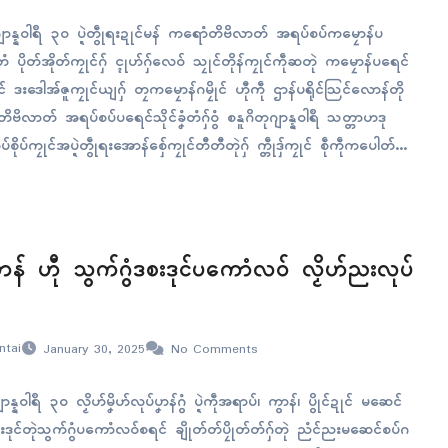
ျာန္နဝါရဳ ၃၀ ပ္ဍဲတွဵုရးဍုၚ်မန် ကရောံတိဗိလာတ် အရပ်စပ်ကမၠောန်ပ
ံတံ ပိုတ်အိုတ်ကၠုၚ်ဂှ် ၚုဟ်ဂှ်လေဝ် သၠုၚ်တိုန်ကၠုၚ်ကဵုဆတုဲ ကမၠောန်ပရေၚ်
ဂၠိုၚ် ဒးဒေါအ်ဇူကၠုၚ်ယျဂှ် တၠကမၠောန်ဂမၠိုၚ် ဟီုကဵု ဌာန်ပရိုၚ်သြၚ်လောန်တို
တိဗိလာတ် အရပ်စပ်ပရေၚ်သိုၚ်ခၞံတံဂှ်ဝွံ စနူဂိတုဂျာန္နဝါရဳ သတ္တာဟဒု
ိုပ်ကၠုၚ်အပ္ဍဲတွဵုရးအောန်စှ်ေကၠုၚ်တီတီတုဲဂှ် က္တဵုဒှ်ကၠုၚ် စဵုကဵုကပေါတ်
အာရ။ ကရောံတိဗိလာတ် ပိုတ်အိုတ်ကၠုၚ်ဂှ် ၚုဟ်တိဗိလာတ်ဂှ်လေဝ် နူ
ဂှ် သၠုၚ်တိုန်ကၠုၚ် စဵုကဵု…
ပၞာန် ဟီု သွက်ဂွံဒစးဒုၚ်ပကောံလဝ် လၟိဟ်ညးလုပ်
ntai
January 30, 2025
No Comments
ာန္နဝါရဳ ၃၀ လၟိဟ်မၞိဟ်လုပ်ပၞာန်ဂွံ ပ္ဍဲကဵုအရာပ်၊ ကွာန်၊ ပွိုၚ်ဍုၚ် မဆေၚ်
စးဒုၚ်တုဲသွက်ဂွံပကောံလဝ်စရၚ် ချိုတ်တ်ပၠိုတ်တ်ဂှ်တုဲ ညံၚ်ညးမဆေၚ်စပ်ဂ