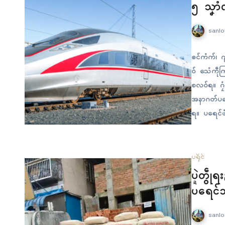
၅ သၞာံ
sanlo
ၜၚ်ကံက်၊ ဂ
ဝ် သေံကဵုက
စလဝ်ရ။ ဂၠံ
အနာဂတ်ပရေၚ
ရ။ ပရေၚ်ဖံ
ချာသဳမာ ကဆ
ပရိုၚ်
ပ္ဍဲတွဵ
ပရေၚ်သို
sanlo