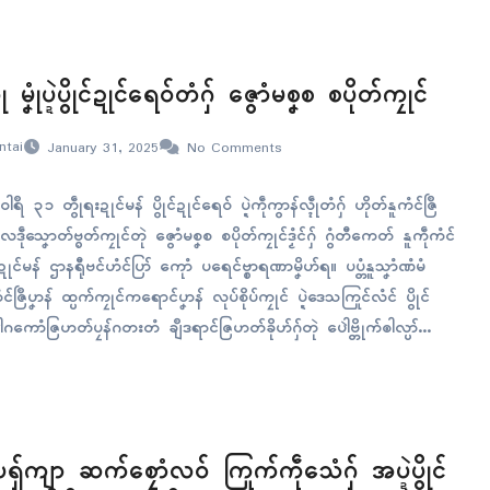
ဵု မၞုံပ္ဍဲပွိုၚ်ဍုၚ်ရေဝ်တံဂှ် ဇွောံမစၞစ စပိုတ်ကၠုၚ်
ntai
January 31, 2025
No Comments
ဝါရဳ ၃၁ တွဵုရးဍုၚ်မန် ပွိုၚ်ဍုၚ်ရေဝ် ပ္ဍဲကဵုကွာန်လ္ၚဵုတံဂှ် ဟိုတ်နူကံၚ်ဇြဳ
လဒဵုသၞောတ်ဗ္ၜတ်ကၠုၚ်တုဲ ဇွောံမစၞစ စပိုတ်ကၠုၚ်ဒၟံၚ်ဂှ် ဂွံတီကေတ် နူကဵုကံၚ်
ုၚ်မန် ဌာနရီုဗၚ်ဟံၚ်ပြာ် ကေုာံ ပရေၚ်ဗ္စာရဏာမၞိဟ်ရ။ ပပ္တံနူသၞာံဏံမံ
ၚ်ဇြဳပၞာန် ထ္ပက်ကၠုၚ်ကရောၚ်ပၞာန် လုပ်စိုပ်ကၠုၚ် ပ္ဍဲဒေသကြုၚ်လံၚ် ပွိုၚ်
ါဲဂကောံဇြဟတ်ပၠန်ဂတးတံ ချဳဒရာၚ်ဇြဟတ်ခိုဟ်ဂှ်တုဲ ပေါဲဗ္တိုက်ၜါလ္ပာ်
။ ကြဴနူပေါဲဗ္တိုက်တံဏံတုဲ စနူဂိတုဂျာန္နဝါရဳ ၁၂ တုဲဂှ် ပွမဖ္ဍိုက်ပ
ပရှ်ကျာ ဆက်စၠောံလဝ် ကြုက်ကဵုသေံဂှ် အပ္ဍဲပွိုၚ်