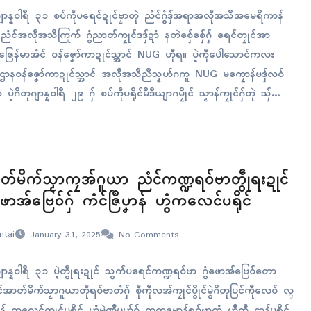
ျာန္နဝါရဳ ၃၁ စပ်ကဵုပရေၚ်ဍုၚ်ဗၟာတုဲ ညံၚ်ဂွံဒှ်အရာအလဵုအသဳအမေရိကာန်
ုပ်၊ ညံၚ်အလဵုအသဳကြုက် ဂွံညာတ်ကၠုၚ်ဒဒှ်ဍာံ နတဲစှ်ေစှ်ေဂှ် ရေၚ်တၠုၚ်အာ
ြေန်မာအံၚ် ဝန်ဇၞော်ကာဍုၚ်သ္အာၚ် NUG ဟီုရ။ ပ္ဍဲကဵုပေါဲသောၚ်ကလး
် ဌာနဝန်ဇၞော်ကာဍုၚ်သ္အာၚ် အလဵုအသဳညဳသၟဟ်ဂကူ NUG မကၠောန်ဗဒှ်လဝ်
ပ္ဍဲဂိတုဂျာန္နဝါရဳ ၂၉ ဂှ် စပ်ကဵုပရိုၚ်မဳဒဳယျာဂမၠိုၚ် သၟာန်ကၠုၚ်ဂှ်တုဲ သှ်
လဵုအသဳသၟဝ်သ္ကိုပ်သ္က သမ္မတအမေရိကာန် ဒဝ်နေဝ်ထြာပ်ဂှ်တှ်ေ ပ
မထံက်ပၚ်ကဵုဒၟံၚ်…
်မိက်သၟာကၠအ်ဂူယာ ညံၚ်ကဏ္ဍရဝ်ဗာတွဵုရးဍုၚ်
ဖောအ်ဗြေဝ်ဂှ် ကံၚ်ဇြဳပၞာန် ဟွံကလေၚ်ပရိုၚ်
ntai
January 31, 2025
No Comments
ျာန္နဝါရဳ ၃၁ ပ္ဍဲတွဵုရးဍုၚ် သွက်ပရေၚ်ကဏ္ဍရဝ်ဗာ ဂွံဖောအ်ဗြေဝ်တော
အာတ်မိက်သၟာဂူယာတဵုရဝ်ဗာတံဂှ် စဵုကဵုလအ်ကၠုၚ်ပွိုၚ်မွဲဂိတုပြၚ်ကီုလေဝ် လ္
ၞာန် ကလေၚ်ကၠုၚ်ပရိုၚ် ဟွံမွဲဏီပုဟ်ဂှ် တၠကမၠောန်ရဝ်ဗာတံ ဟီုကဵု ဌာန်ပရိုၚ်