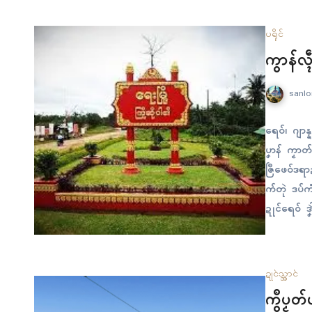
ပရိုၚ်
ကွာန်လ္ၚ
sanlo
ရေဝ်၊ ဂျာန္န
ပၞာန် ကၟာတ်
ဇြဳဖေဝ်ဒရာဍ
က်တုဲ ဒပ်ကံ
ဍုၚ်ရေဝ် ဒၞ
က္တဵုဒှ်လဝ်ရ
လံၚ်…
ဍုၚ်သ္အာၚ်
ကွဳပၟတ်