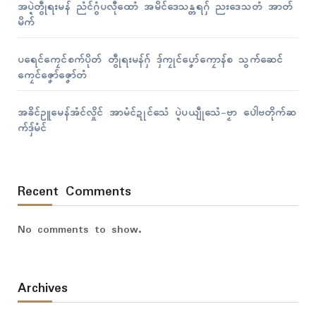
အပ္ဍဲတွဵုရးမန် ညံၚ်ဂွံပလီုထောံ အမိၚ်ဒေသန္တရဂှ် ညးဒေသတံ အာတ်
မိက်
ပရေၚ်ကၠေၚ်စက်ပိုတ် တွဵုရးမန်ဂှ် ဒှ်ကၠုၚ်ပၞော်ကၠောန်စ သွက်ဆေၚ်
ကၠေၚ်ဇၞော်ဇၞော်တံ
အခိၚ်ဥူမေန်အံၚ်လှိုၚ် အာမံၚ်ဍုၚ်သေံ ပ္ဍဲပယျဵုသေံ-ဗၟာ ပေါဲဗတိုက်ဆ
က်ဒှ်မံၚ်
Recent Comments
No comments to show.
Archives