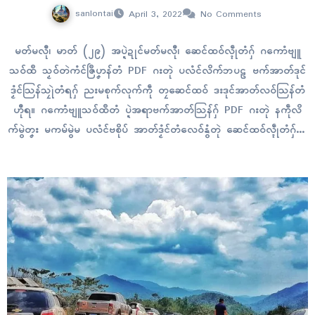
sanlontai
April 3, 2022
No Comments
မတ်မလီု၊ မာတ် (၂၉) အပ္ဍဲဍုၚ်မတ်မလီု၊ ဆေၚ်ထဝ်လ္ၚဵုတံဂှ် ဂကောံဗျူ
သဝ်ထဳ သၟဝ်တဲကံၚ်ဇြဳပၞာန်တံ PDF ဂးတုဲ ပလံၚ်လိက်ဘပဠ ဗက်အာတ်ဒုၚ်
ဒၟံၚ်သြန်သၠုဲတံရဂှ် ညးမစုက်လုက်ကဵု တၠဆေၚ်ထဝ် ဒးဒုၚ်အာတ်လဝ်သြန်တံ
ဟီုရ။ ဂကောံဗျူသဝ်ထဳတံ ပ္ဍဲအရာဗက်အာတ်သြန်ဂှ် PDF ဂးတုဲ နကဵုလိ
က်မွဲတၞး မကမ်မွဲမ ပလံၚ်ဗစိုပ် အာတ်ဒၟံၚ်တံလေဝ်နွံတုဲ ဆေၚ်ထဝ်လ္ၚဵုတံဂှ် နူ
ကဵု Message၊ Viber တံ မွဲကဆံၚ် ပလံၚ်လိက်တုဲ…