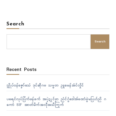
ဒၟံၚ်တံဂှ်ရ နကဵုညးဍုၚ်ကွာန်တံ ပ္ဍဲအရာအာကၠုၚ်တရဴဂှ် ဖျေံ…
Search
Search
Recent Posts
သ္ကိုပ်ဝန်ဇၞော်သေံ ဒုၚ်ဆဵုဂဗ သမ္မတ ဥူမေန်အံၚ်လှိုၚ်
ပရေၚ်လုပ်ပြံက်ဖန်ဖက် အပ္ဍဲဍုၚ်ဗၟာ ညံၚ်ဂွံဒေါအ်ထောံဗွဲမပြဟ်ညိ ဂ
ကောံ SIF အာတ်မိက်အလဵုအသဳကြုက်