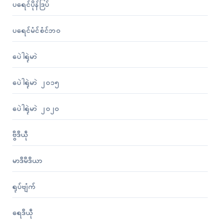
ပရေၚ်ပိုန်ဒြပ်
ပရေၚ်မံၚ်စံၚ်ဘဝ
ပေဲါရုဲမာဲ
ပေဲါရုဲမာဲ ၂၀၁၅
ပေဲါရုဲမာဲ ၂၀၂၀
ဗွဳဒဳယဵု
မာဒဳမဳဒဳယာ
ရုပ်ဗျံက်
ရေဒဳယဵု