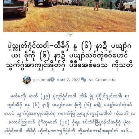
ပရိုၚ်
ပ္ဍဲသ္ကုတ်ဂၠံၚ်ထဝါဲ−ထဳခဳဂှ် နူ (၆) နာဍဳ ပယျာံဂ
ယး စဵုကဵု (၆) နာဍဳ ပယျာံသဝ်တ္ၚဲဓဝ်ဟေၚ်
သွက်ဂွံအာကၠုၚ်အိုတ်ဂှ် ပဳဒဳအေဖ်ဒေသ ကဵုသတိ
sanlontai
April 2, 2022
No Comments
မတ်မလီု၊ မာတ် (၂၉) ပ္ဍဲလ္ပာ်ဂၠံၚ်ထဝါဲ−ထဳခဳ မၞုံ ပ္ဍဲပွိုၚ်ဍုၚ်ထဝါဲ၊ ရး
တၞၚ်သဳဂှ် စနူ (၆) နာဍဳ ပယျာံဂယး စဵုကဵု (၆) နာဍဳ ပယျာံသဝ်တ္ၚဲဓဝ်
ဟေၚ် သွက်ဂွံအာကၠုၚ်အိုတ်ဂှ် ဂကောံစဵုဒၞါညးဍုၚ်ကွာန်ထဝါဲတံ ကဵုသတိ လ
လောၚ်တြးလဝ် ပ္ဍဲဂိတုမာတ် (၂၈) ဂှ်ရ။ ဒပ်ကံၚ်ဇြဳပၞာန်သီအဝဵုဝွံ ပ္ဍဲလ္
ပာ်ဂၠံၚ်ထဝါဲ−ထဳခဳဂှ် ဟိုတ်နူအာကၠုၚ်ဒၟံၚ်ကဵု ကွဳစက်ကောန်အရာပ်တံ သုၚ်စောဲ