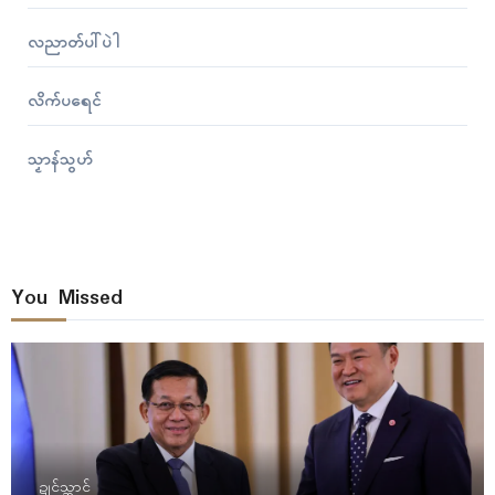
လညာတ်ပါ်ပဲါ
လိက်ပရေၚ်
သၟာန်သွဟ်
You Missed
ဍုၚ်သ္အာၚ်