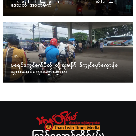
ဒေသတံ အာတ်မိက်
ပရိုၚ်
ပရေၚ်ကၠေၚ်စက်ပိုတ် တွဵုရးမန်ဂှ် ဒှ်ကၠုၚ်ပၞော်ကၠောန်စ
သွက်ဆေၚ်ကၠေၚ်ဇၞော်ဇၞော်တံ