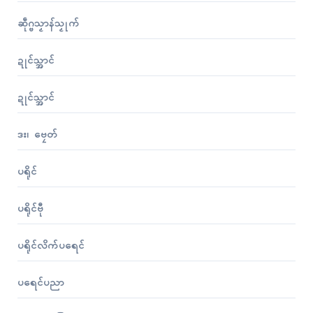
ဆဵုဂ္ဗသၟာန်သၟုက်
ဍုၚ်သ္အာၚ်
ဍုၚ်သ္အာၚ်
ဒး၊ ဗၠေတ်
ပရိုၚ်
ပရိုၚ်ဗီု
ပရိုၚ်လိက်ပရေၚ်
ပရေၚ်ပညာ