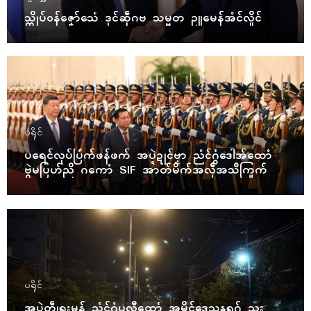
သ္ကိုပ်ဝန်ဇၞော်သေံ ဒုၚ်ဆဵုဂဗ သမ္မတ ဥူမေန်အံၚ်လှိုၚ်
ပရိုၚ်
ပရေၚ်လုပ်ပြံက်ဖန်ဖက် အပ္ဍဲဍုၚ်ဗၟာ ညံၚ်ဂွံဒေါအ်ထောံ
ဗွဲမပြဟ်ညိ ဂကောံ SIF အာတ်မိက်အလဵုအသဳကြုက်
ပရိုၚ်
အပ္ဍဲတွဵုရးမန် ညံၚ်ဂွံပလီုထောံ အမိၚ်ဒေသန္တရဂှ် ညး