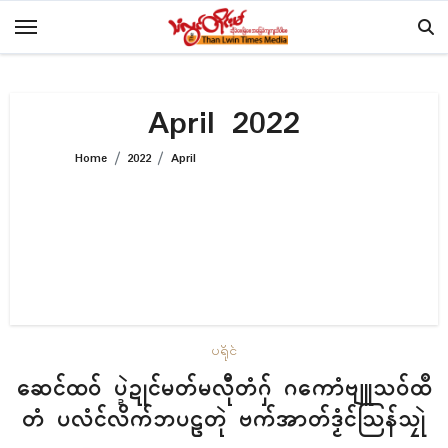
Skip
to
content
April 2022
Home
2022
April
ပရိုၚ်
ဆေၚ်ထဝ် ပ္ဍဲဍုၚ်မတ်မလီုတံဂှ် ဂကောံဗျူသဝ်ထဳ
တံ ပလံၚ်လိက်ဘပဠတုဲ ဗက်အာတ်ဒၟံၚ်သြန်သၠုဲ