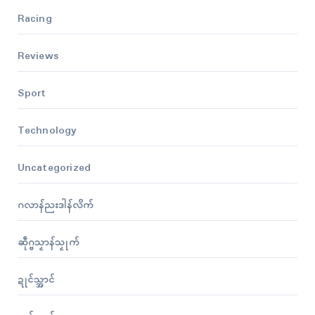
Racing
Reviews
Sport
Technology
Uncategorized
ဂလာန်ညးဒါန်လိက်
ဆဵုဂ္ဗသၟာန်သၟုက်
ဍုၚ်သ္အာၚ်