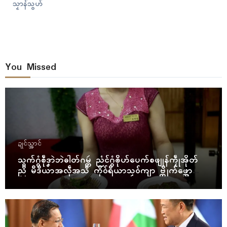
သၟာန်သွဟ်
You Missed
ဍုၚ်သ္အာၚ်
သွက်ဂွံစဵုဒၞာဲဘဲဓါတ်ဂမ္တဴ ညံၚ်ဂွံၜိုဟ်ပေက်စဖျုန်ကၠဵုအိုတ်
ညိ မဳဒဳယာအလဵုအသဳ ကိုဝ်ရဳယာသၟဝ်ကျာ ဗ္တိုက်ဖ္အော
ဝ်