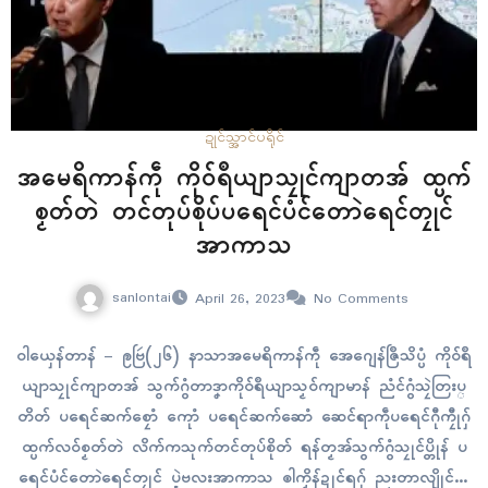
ဍုၚ်သ္အာၚ်
ပရိုၚ်
အမေရိကာန်ကဵု ကိုဝ်ရဳယျာသၠုၚ်ကျာတအ် ထ္ပက်
စၟတ်တဲ တၚ်တုပ်စိုပ်ပရေၚ်ပံၚ်တောဲရေၚ်တၠုၚ်
အာကာသ
sanlontai
April 26, 2023
No Comments
ဝါယှေန်တာန် – ဨဗြဴ(၂၆) နာသာအမေရိကာန်ကဵု အေဂျေန်ဇြဳသိပ္ပံ ကိုဝ်ရဳ
ယျာသၠုၚ်ကျာတအ် သွက်ဂွံတာဒၞာကိုဝ်ရဳယျာသၟဝ်ကျာမာန် ညံၚ်ဂွံသၠဲတြးပ္
တိတ် ပရေၚ်ဆက်စၠောံ ကေုာံ ပရေၚ်ဆက်ဆောံ ဆေၚ်ရာကဵုပရေၚ်ဂီုကၠီုဂှ်
ထ္ပက်လဝ်စၟတ်တဲ လိက်ကသုက်တၚ်တုပ်စိုတ် ရန်တၟအ်သွက်ဂွံသၠုၚ်ပ္တိုန် ပ
ရေၚ်ပံၚ်တောဲရေၚ်တၠုၚ် ပ္ဍဲဗလးအာကာသ ၜါကၟိန်ဍုၚ်ရဂှ် ညးတာလျိုၚ်သ္ၚိ