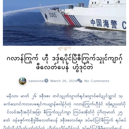
ဍုၚ်သ္အာၚ်
ဂလာန်ကြုက် ဟီု ဒဒှ်ရပိုၚ်ပြဳၜဳကြုက်သၠုၚ်ကျာဂှ်
ဖဳလေတ်ပေန် ဟွံဒုၚ်တဲ
sanlontai
March 26, 2024
No Comments
မနဳလာ၊ မာတ် ၂၆ ဒစဵုဒစး တၚ်သ္ဂုတ်သွာတ်ရုၚ်သၞောဝ်ဓဝ်ဍုင်သ္အာင် သ္
ဂောံသောၚ်ကလးပရေင်ကယျာန်ဓဝါန်ဂှ်တုဲ ဂလာန်ကြုက်ဟီုဒၟံၚ် ဒဒှ်ရညးတံပို
ၚ်လဝ်အဝဵုအပိုၚ်အခြာ ၜဳကြုက်သၠုၚ်ကျာ ကြပ်ဖအိုတ်ဂှ် ပ္ဍဲဂိတုမာတ် ၂၅
တေံ ဝန်ဇၞော်ကာစဵုဒၞါဖဳလေတ်ပေန် ဒစဵုဒစးလဝ်ရ။ ဒပ်မၚ်ပြၚ်ၜဳကြုက် ရပ်စပ်
ပိုက်သိုဟ်ပၠိုတ်ပၟတ်တံဂှ်တုဲ ဟိုတ်နူလၞိန်ဗပိန်လဝ် ဒပ်မၚ်ပြၚ်ၜဳဖဳလေတ်ပေန်တံ