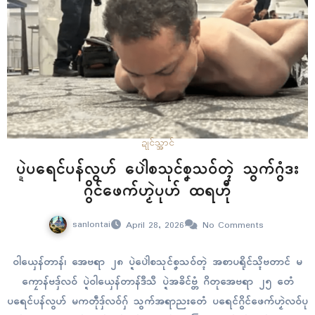
ဍုၚ်သ္အာၚ်
ပ္ဍဲပရေၚ်ပန်လွဟ် ပေါဲစသုၚ်စၞသဝ်တ္ၚဲ သွက်ဂွံဒး
ဂွိၚ်ဖေက်ဟၟဲပုဟ် ထရဟီု
sanlontai
April 28, 2026
No Comments
ဝါယှေန်တာန်၊ အေဗရာ ၂၈ ပ္ဍဲပေါဲစသုၚ်စၞသဝ်တ္ၚဲ အစာပရိုၚ်သ္ၚိဗတာင် မ
ကၠောန်ဗဒှ်လဝ် ပ္ဍဲဝါယှေန်တာန်ဒဳသဳ ပ္ဍဲအခိၚ်ဗ္တံ ဂိတုအေဗရာ ၂၅ တေံ
ပရေၚ်ပန်လွဟ် မကတဵုဒှ်လဝ်ဂှ် သွက်အရာညးတေံ ပရေၚ်ဂွိၚ်ဖေက်ဟၟဲလဝ်ပု