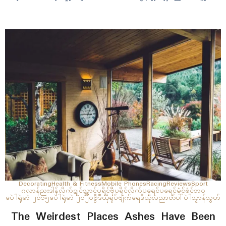
နန်ဗ္တာၚ်မွဲတၠ ဟီုသ္ဂးလဝ်ရ။ သမ္မတကိုဝ်ရဳယျာသၠုၚ်ကျာ ယွောန်ဇြုခ်ယိုဝ်
ဂှ် သွက်ပေါဲသဳကၠဳပေၚ်သၞာံကဆံၚ်လ္တူ သၞာံမဟာမိတ် ပေၚ်(၇၀)သၞာံ ကြဴနူ
စပ္တမ်ကၠုၚ်လဝ်လၟေၚ်တရဴကၟိန်ဍုၚ်နာနာ ဝါယှေန်တာန် ပ္ဍဲသတ္တာဟဏံ
အလန်ကိုပ်ကၠာအိုတ် ပ္ဍဲပွိုၚ်(၁၂)သၞာံဂှ်…
Decorating
Health & Fitness
Mobile Phones
Racing
Reviews
Sport
ဂလာန်ညးဒါန်လိက်
ဍုၚ်သ္အာၚ်
ပရိုၚ်ဗီု
ပရိုၚ်လိက်ပရေၚ်
ပရေၚ်မံၚ်စံၚ်ဘဝ
ပေဲါရုဲမာဲ ၂၀၁၅
ပေဲါရုဲမာဲ ၂၀၂၀
ဗွဳဒဳယဵု
ရုပ်ဗျံက်
ရေဒဳယဵု
လညာတ်ပါ်ပဲါ
သၟာန်သွဟ်
The Weirdest Places Ashes Have Been