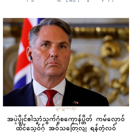
ခြာဟွံလအ်ဂှ် စၞးဒံက်တာတေန်ဌေ ဂှ် ပြံၚ်လှာဲကဵုလဝ်တာလျိုၚ် ဥူဇြဝ်လေန်
ထောန်ရ။ ဥူဇြဝ်လေန်ထောန်ဝွံ ပ္ဍဲလက်ထက်အလဵုအသဳဥူတုၚ်ဇြုၚ်ဂှ် နဒဒှ်
ညးအုပ်ကာနာနာတွဵုရး၊ ပ္ဍဲလက်ထက်အလဵုအသဳဥူထေန်ကျဝ်ဂှ် ကေတ်လ
ဝ်တာလျိုၚ်…
ဍုၚ်သ္အာၚ်
ပရိုၚ်
အပ္ဍဲပွိုၚ်ၜါသၞာံသွက်ဂွံစကၠောန်ပ္တိတ် ကမ်လှောဝ်
ထိၚ်သၞေဝ်ဂှ် အဝ်သတြေလျ ရန်တၟံလဝ်