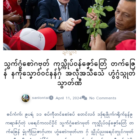
ဍုၚ်သ္အာၚ်
သွက်ဂွံစောဲဂဗုတ် ကုသ္ကိုပ်ဝန်ဇၞော်တြေံ တက်ဇြေ
န် နကဵုသၞောဝ်ဝၚ်နန်ဂှ် အလဵုအသဳသေံ ဟွံဂွံသ္ဂုတ်
သွာတ်ဏီ
sanlontai
April 11, 2024
No Comments
ၜၚ်ကံက်၊ ဨပရဴ ၁၁ စပ်ကဵုတၚ်စောဲစပ် တေၚ်လဝ် ဒဒှ်ရဖ္ဍိုက်ဂရိုက်နန်ဨ
ကရာဇ်ဂှ်တုဲ ပရေၚ်ကလၚ်ပၟိၚ် သွက်ဂွံစောဲဂဗုတ် ကုသ္ကိုပ်ဝန်ဇၞော်တြေံ တ
က်ဇြေန် မၞုံကဵုသြဇာဂှ်ဟာ၊ ဟွံစောဲဂဗုတ်ဟာ ဂှ် သ္ကိုပ်ညးရေၚ်တၠုၚ်ဂဗုတ်