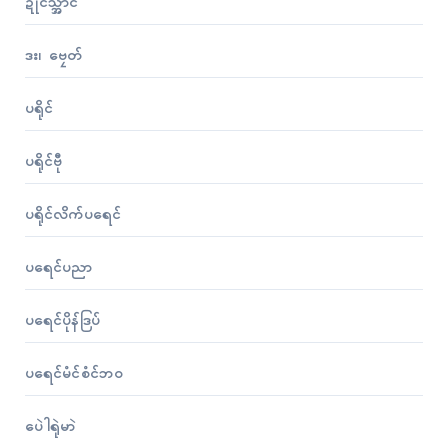
ဍုၚ်သ္အာၚ်
ဒး၊ ဗၠေတ်
ပရိုၚ်
ပရိုၚ်ဗီု
ပရိုၚ်လိက်ပရေၚ်
ပရေၚ်ပညာ
ပရေၚ်ပိုန်ဒြပ်
ပရေၚ်မံၚ်စံၚ်ဘဝ
ပေဲါရုဲမာဲ