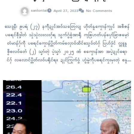
sanlontai
April 27, 2023
No Comments
သေဒ္ဒနဳ၊ ဨပရဴ (၂၇) နကဵုဍုၚ်အဝ်သတြေလျ ဟိုတ်နူကၠောန်ကၠုၚ် အစဳဇန်
ပရေၚ်စဵုဒၞါတံ သၠဲသၠဲလးလးဂှ်ရ သွက်ဂွံစွံအာရီု ကုဇြဟတ်ပန်ပှော်ခြာဇမ္ၚောဲ
တံမာန်ဂှ်ကဵု ပရေၚ်ကၠောန်ပ္တိတ်ကမ်လှောဝ်ထိၚ်သၞေဝ်တံဂှ် ပြဟ်ဒၟံၚ် လ္တူနူ
စၟဳစလဝ်တေံ (၂) သၞာံတုဲ ပ္ဍဲသၞာံ ၂၀၂၅ ဏံ စကၠောန်အာ အပ္ဍဲဍုၚ်ရော
ၚ်ဂှ် လလောၚ်ပ္တိတ်လဝ်ပရိုၚ်ရ။ ဍုၚ်ကြုက်ဝွံ ဟွံမွဲကဵုပရေၚ်ကၠးမှးတုဲ စနူ
အခိၚ်ပၞာန်ဂၠးကဝ် ဒုတိယတုဲဂှ် ပ္ဍဲဍုၚ်လဵုဟွံဟီု ဒဒှ်ရစကၠောန်ကၠုၚ်လဝ် ပ
ရေၚ်ဒက်ပ္တန်ပရေၚ်ပၞာန် ဇၞော်အိုတ်ဂှ်ကီု၊ အရာမကဵုကသပ် ကလေၚ်သ္ၚဳဂၠိ
ပ်…