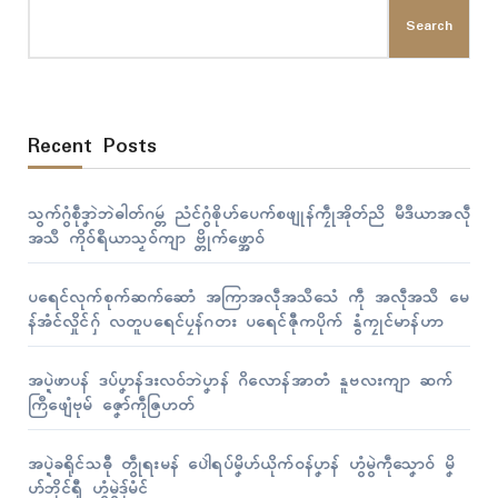
Search
Recent Posts
သွက်ဂွံစဵုဒၞာဲဘဲဓါတ်ဂမ္တဴ ညံၚ်ဂွံၜိုဟ်ပေက်စဖျုန်ကၠဵုအိုတ်ညိ မဳဒဳယာအလဵု
အသဳ ကိုဝ်ရဳယာသၟဝ်ကျာ ဗ္တိုက်ဖ္အောဝ်
ပရေၚ်လုက်စုက်ဆက်ဆောံ အကြာအလဵုအသဳသေံ ကဵု အလဵုအသဳ မေ
န်အံၚ်လှိုၚ်ဂှ် လတူပရေၚ်ပၠန်ဂတး ပရေၚ်ဇီုကပိုက် နွံကၠုၚ်မာန်ဟာ
အပ္ဍဲဖာပန် ဒပ်ပၞာန်ဒးလဝ်ဘဲပၞာန် ဂိလောန်အာတံ နူဗလးကျာ ဆက်
ကြဳဖျေံဗုမ် ဇၞော်ကဵုဇြဟတ်
အပ္ဍဲခရိုၚ်သဓီု တွဵုရးမန် ပေါဲရပ်မၞိဟ်ယိုက်ဝန်ပၞာန် ဟွံမွဲကဵုသၞောဝ် မၞိ
ဟ်ဘိုၚ်ရီု ဟွံမွဲဒှ်မံၚ်