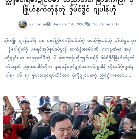
ဇြိုဟ်နက်တိုန်တုဲ ဒှ်မံၚ်ဒွိၚ် ဂျပါန်ဟီု
sanlontai
January 19, 2026
No Comments
တိုကျို၊ ဂျာန်နဝါရဳ ၁၈ ဗော်နွံပၟိက်ကဵုဒဳမဝ်တံဂှ် ပသှ်ေစွံလဝ်တုဲ ဟိုတ်နူကၠော
န်ပေါဲရုဲမာဲဂှ် ပရေၚ်အုပ်ဓုပ်ဒပ်ပၞာန် ဆက်နွံအာမံၚ်ဏီ၊ ဂတနူဏံမ္ဂး အပ္ဍဲ
ကဵုဍုၚ်ဗမာ လညာတ်ပဵုတုဲ ပါ်ခြာဒကးပြးဒှ်ကၠုၚ်မာန်ဂှ် ဒှ်မံၚ်ဒွိၚ်ဇြိုဟ်ဟ်နက်
က်ရောၚ် ညးအခေါၚ်ဟီုဂး ဌာနဝန်ဇၞော်ဍုၚ်သအာၚ်ဂျပါန် ဟီုလဝ်ပ္ဍဲဂျာန်န
ဝါရႋ ၁၆ ရ။ မၞိဟ်ဒးဒုၚ်ရပ်ထိၚ်လဝ် ပ္ဍဲကဵုဍုၚ်ဗမာဂှ် ညံၚ်ဂွံကလေၚ်ဗလး
ကဵုညိ ညးအုပ်ကာဂကောံအလဵုအသဳဂျပါန် မဳနိုရူ ကဳဟာရာ အာတ်မိက်ဏာ
နူကဵုပေါဲသောၚ်ကလးပရိုၚ်ရ။ အကြာဗော်ပရေၚ်ဍုၚ်ကွာန်ဂမၠိုၚ် သွက်ဂွံသဳ
ကၠဳအာ ပၟိက်ဇၞော်မံၚ်တုဲ အကာအရာတံဂှ်…