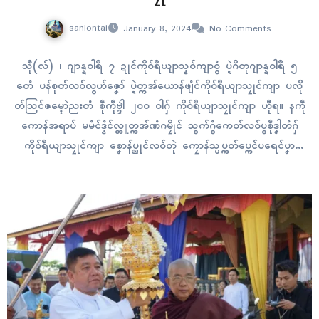
sanlontai
January 8, 2024
No Comments
သဵု(လ်) ၊ ဂျာန္နဝါရဳ ၇ ဍုၚ်ကိုဝ်ရဳယျာသၟဝ်ကျာဝွံ ပ္ဍဲဂိတုဂျာန္နဝါရဳ ၅
တေံ ပန်စုတ်လဝ်လွဟ်ဇၞော် ပ္ဍဲတ္ကအ်ယောန်ဖျံၚ်ကိုဝ်ရဳယျာသၠုၚ်ကျာ ပလို
တ်သြၚ်ဇမ္ၚောဲညးတံ စဵုကဵုဗ္ဒါဲ ၂၀၀ ဝါဂှ် ကိုဝ်ရဳယျာသၠုၚ်ကျာ ဟီုရ။ နကဵု
ကောန်အရာပ် မမံၚ်ဒၟံၚ်လ္တူတ္ကအ်ဏံဂမၠိုၚ် သွက်ဂွံကေတ်လဝ်ပွစဵုဒၞါတံဂှ်
ကိုဝ်ရဳယျာသၠုၚ်ကျာ စၞောန်ပ္ညုၚ်လဝ်တုဲ ကၠောန်သ္ပပ္ကတ်ပ္ကေၚ်ပရေၚ်ပၞာ
န် ပန်ပှော်နတဲဏံတုဲ ကလေၚ်ခၠေဝ်ပလန်ဏာလဝ်ရ။ ပ္ဍဲကဵုတ္ကအ်ယောန်ဖျံ
ၚ်ဂှ် ဗ္ဒိုပ်ဖျေံသ္ဇိုၚ်လ္ပာ်ပၞာန်မွဲနွံတုဲ မၞိဟ်ၜိုတ် ၂၀၀ နွံတုဲ နူကဵုသြၚ်ပလိုတ်…