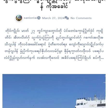
န် ကဵုအခေါၚ်
sanlontai
March 27, 2024
No Comments
တိုဝ်ကျိုဝ်၊ မာတ် ၂၇ က္ၜၚ်ကျာတၞောဝ်တၟိ ပံၚ်တောဲကၠောန်ပ္တိတ်ဒၟံၚ် ကုဗျိ
တိၚ်၊ အဳတလဳတံဂှ် သွက်ဂွံသွံတြးကဵု ဍုၚ်တၞဟ်သ္အာၚ်တံဂှ် ဂကောံအလဵုအ
သဳဂျပါန် ကဵုလဝ်အခေါၚ်ရောၚ် ဂွံတီကေတ်ရ။ လ္ဂောံကဵုသၞောဝ်သ္ဇိုၚ်ဒက်ပ္
တန်ဂျပါန် မၞုံပၟိက်ကုပရေၚ်ၜိုဟ်လလမ်ဂှ်မ္ဂး ၜိုန်ရကၟာတ်လဒဵုလဝ် ပရေၚ်ပ
လံၚ်ပ္တိုန်လွဟ်လက်နက် လအ်လကီုလေဝ် အခိၚ်ပရေၚ်ကြံၚ်မ္ၚိုဟ် စပ်ကဵုဂၠး
တိ ကေုာံ အပ္ဍဲဒေသတံ သၠုၚ်တိုန်ဒၟံၚ်ဂှ် ပြံၚ်လှာဲလဝ် မူဝါဒကၠာတေံရ။
သွက်ဂွံထ္ပက်အဇာရပ်စပ်အာ ဒၞါဲဂကောံက္ၜၚ်ကျာဗ္တိုက် F-2 နူအမေရိကာ
န်ပ္တိတ်လဝ် အာယုက်လအ်ဒၟံၚ်ဂှ်တုဲ ဂျပါန်ဝွံ…