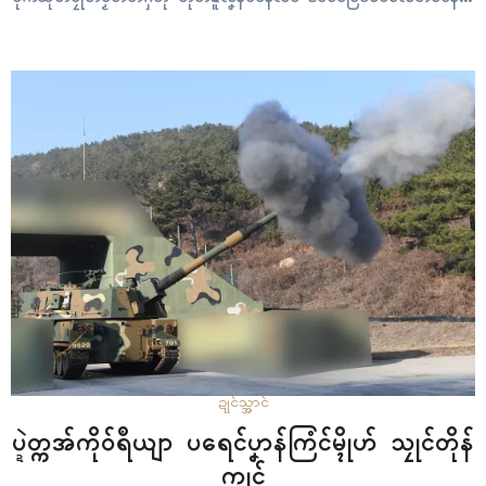
ဂှ်ရ ကောန်ဒပ် ၃ တၠ ဇီုကပိုက်ကလိဂွံလဝ်ဝပ်ဂှ် ဒပ်ပၞာန်ဖဳလေတ်ပေန် ဟီု
လဝ်ရ။ သၞာဲဒဴဂီုကၠီုကောန်ဂကူဖဳလေတ်ပေန်ဂှ် စပ်ကဵုပရေၚ်ကယျာန်ဓဝါန်ၜါ
ဍုၚ်တုဲ သၞာဲဒဴကဆံၚ်လ္တူတံ သဳကၠဳလဝ်ဂှ်ဝွံ က္တဵုဗဒှ်ကဵုဖဵု…
ဍုၚ်သ္အာၚ်
ပ္ဍဲတ္ကအ်ကိုဝ်ရဳယျာ ပရေၚ်ပၞာန်ကြံၚ်မ္ၚိုဟ် သၠုၚ်တိုန်
ကၠုၚ်