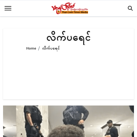
Skip
to
content
လိက်ပရေၚ်
Home
လိက်ပရေၚ်