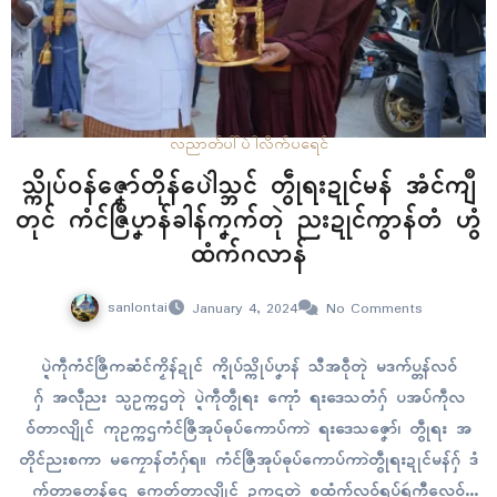
လညာတ်ပါ်ပဲါ
လိက်ပရေၚ်
သ္ကိုပ်ဝန်ဇၞော်တိုန်ပေါဲသ္ဘၚ် တွဵုရးဍုၚ်မန် အံၚ်ကျဳ
တုၚ် ကံၚ်ဇြဳပၞာန်ခါန်ကၞက်တုဲ ညးဍုၚ်ကွာန်တံ ဟွံ
ထံက်ဂလာန်
sanlontai
January 4, 2024
No Comments
ပ္ဍဲကဵုကံၚ်ဇြဳကဆံၚ်ကၟိန်ဍုၚ် က္ဍိုပ်သ္ကိုပ်ပၞာန် သီအဝဵုတုဲ မဒက်ပ္တန်လဝ်
ဂှ် အလဵုညး သ္ပဥက္ကဌတုဲ ပ္ဍဲကဵုတွဵုရး ကေုာံ ရးဒေသတံဂှ် ပအပ်ကဵုလ
ဝ်တာလျိုၚ် ကုဥက္ကဌကံၚ်ဇြဳအုပ်ဓုပ်ကောပ်ကာဲ ရးဒေသဇၞော်၊ တွဵုရး အ
တိုၚ်ညးစကာ မကၠောန်တံဂှ်ရ။ ကံၚ်ဇြဳအုပ်ဓုပ်ကောပ်ကာဲတွဵုရးဍုၚ်မန်ဂှ် ဒံ
က်တာတေန်ဌေ ကေတ်တာလျိုၚ် ဥက္ကဌတုဲ စထ္မံက်လဝ်ရုပ်ရဴကီုလေဝ်