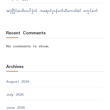
အပ္ဍဲဂြိုပ်ထဝါဲလပါ်ဗၟံက် ကရောၚ်ပၞာန်ဗက်သီကေတ်မံၚ် ကၠေၚ်စက်
Recent Comments
No comments to show.
Archives
August 2026
July 2026
June 2026