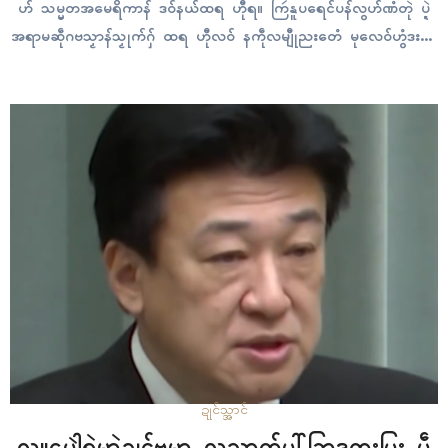
ဟ် သမ္မတအမေရိကာန် ဒဝ်နယ်ထရ ဟီုရ။ ကြဴနူပရေၚ်ပန်လွဟ်ဏံတုဲ ပ္ဍဲ
အရာမဆဵုဂဗသၟာန်သၟုက်ဂှ် ထရ ဟီုလဝ် နကဵုလမျီုညးတေံ မုလေဝ်ဟွံဒးဂွိၚ်
ဖေက် ဂှ် ညးတေံကၠိုဟ်ခၠၚ်မံၚ်ရောၚ် ပိုဲတံဏံ ဒးမံၚ်စံၚ်မံၚ် ပ္ဍဲဂၠးကဝ်မကြ
အ်ကြာန်မံၚ်မွဲရောၚ် ညးတေံသ္ဂးရ။…
ဍုၚ်သ္အာၚ်
လ္တူပေါဲရုဲမာဲဍုၚ်ဗမာ လညာတ်ပါ်ခြာဒကးပြး ပဵု