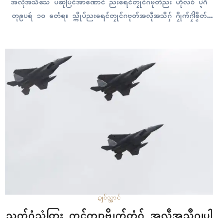
အလဵုအသဳသေံ ပဆုဲပြံၚ်အာဏောၚ် ညးရေၚ်တၠုၚ်ဂဗုတ်ညး ဟီုလဝ် ပ္ဍဲဂိ
တုဨပရဴ ၁၀ တေံရ။ သ္ကိုပ်ညးရေၚ်တၠုၚ်ဂဗုတ်အလဵုအသဳဂှ် ဂၠိုက်ဂၠါဲစၟဳတ်
ဒၟံၚ် ဂဗုတ်ဏံဖိုဟ်ရောၚ် ညးရေၚ်တၠုၚ်ဂဗုတ် တက်ဇြေန် မၞုံယၟု ဝေန်ယက်
ချာမန်ထရဳ ဟီုလဝ်ကဵု ရိုက်တာရ။…
ဍုၚ်သ္အာၚ်
သွက်ဂွံသွံတြး က္ၜၚ်ကျာဗ္တိုက်တံဂှ် အလဵုအသဳဂျပါ