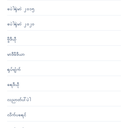
ပေဲါရုဲမာဲ ၂၀၁၅
ပေဲါရုဲမာဲ ၂၀၂၀
ဗွဳဒဳယဵု
မာဒဳမဳဒဳယာ
ရုပ်ဗျံက်
ရေဒဳယဵု
လညာတ်ပါ်ပဲါ
လိက်ပရေၚ်