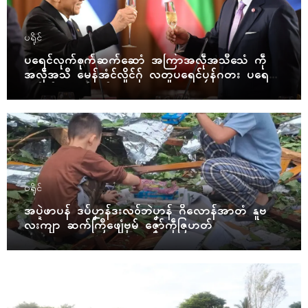
ပရိုၚ်
ပရေၚ်လုက်စုက်ဆက်ဆောံ အကြာအလဵုအသဳသေံ ကဵု
အလဵုအသဳ မေန်အံၚ်လှိုၚ်ဂှ် လတူပရေၚ်ပၠန်ဂတး ပရေၚ်ဇီု
ကပိုက် နွံကၠုၚ်မာန်ဟာ
ပရိုၚ်
အပ္ဍဲဖာပန် ဒပ်ပၞာန်ဒးလဝ်ဘဲပၞာန် ဂိလောန်အာတံ နူဗ
လးကျာ ဆက်ကြဳဖျေံဗုမ် ဇၞော်ကဵုဇြဟတ်