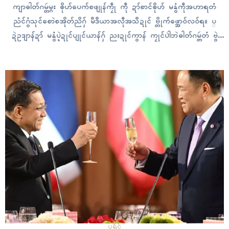
ကျာဓါတ်ဂမ္တဴမ္ဂး ၜိုဟ်ပေက်စဖျုန်ကၠဵု ကဵု ဍာ်စာၚ်ၜိုဟ် မနွံကဵုအဟာရတံ
ညံၚ်ဂွံသုၚ်စောဲစအိုတ်ညိဂှ် မဳဒဳယာအလဵုအသဳဍုၚ် ဗ္တိုက်ဖ္အောဝ်လဝ်ရ။ ပ္
ဍဲဥဒျာန်ဍာ် မနွံပ္ဍဲဍုၚ်ပျုၚ်ယာန်ဂှ် ညးဍုၚ်ကွာန် ကၠုၚ်ပါဲဘဲဓါတ်ဂမ္တဴတံ ဗွဲ
မဂၠိုၚ် ကၠုၚ်စိုပ်မံၚ်ဂှ် မဳဒဳယာအလဵုအသဳ KCNA ထမံက်ထ္ၜးလဝ်ရ။ က္ဍိုပ်
သ္ကိုပ်ကိုဝ်ရဳယာသၟဝ်ကျာ ကေန်ဂျုၚ်အာန် လေဝ် မွဲကရောံကဵု သီုညးဍုၚ်
ကွာန်ညးတံမွဲစွံကီု…
ပရိုၚ်