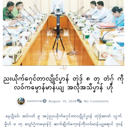
ပရိုၚ်
ညးယိုက်ဂၠေၚ်တာလျိုၚ်ပၞာန် တုဲဒှ် ၈ တၠ တံဂှ် ကဵု
လဝ်ကမၠောန်မာန်ယျ အလဵုအသဳပၞာန် ဟီု
sanlontai
August 10, 2026
No Comments
နေပျဳဒဝ်၊ အဝ်ဂတ် ၉ အပ္ဍဲညးယိုက်ဂၠေၚ်တာလျိုၚ်ပၞာန် တုဲဒှ်အာတံ သွက်
မၞိဟ် ၈ တၠ သ္ဂောံဂွံကမၠောန်ဂှ် ဆက်ချိက်ကၠောန်ကဵုလဝ်မာန်ယျရောၚ် ဒုဝန်