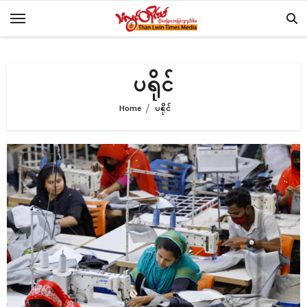
Skip
to
content
ပရိုၚ်
Home
ပရိုၚ်