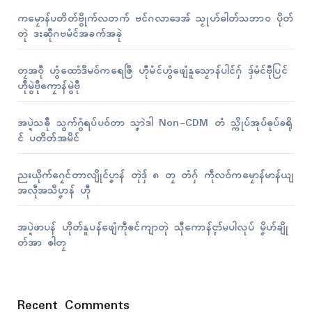
ကမၠောန်ပတိတ်ဗွိုက်လတက် ဗင်ဂလာဒေအ် သၟုဟ်ဓါတ်သဘာဝ ပိုတ်
တုဲ ဒးဆဵုဂဗမံၚ်အခက်အခုဲ
တၠအဝဵု ဟွံထောံဒဳမဝ်ကရေဇြဳ ဟီုမံၚ်ဟွံဖျေံနူသၟောန်ပါၚ်ဂှ် ဒှ်မံၚ်ဗီုပြၚ်
ဟီုမွဲဗီုကၠောန်မွဲဗီု
အပ္ဍဲသဓီု သွက်ဂွံရပ်ပဝ်တာ သၞာဲဒါ Non-CDM တံ သ္ကိုပ်အုပ်ဓုပ်ခရို
ၚ် ပတိတ်အမိၚ်
ညးယိုက်ဂၠေၚ်တာလျိုၚ်ပၞာန် တုဲဒှ် ၈ တၠ တံဂှ် ကဵုလဝ်ကမၠောန်မာန်ယျ
အလဵုအသဳပၞာန် ဟီု
အပ္ဍဲဖာပန် ဟိုတ်နူပန်ဖျေံကဵုၜၚ်ကျာတုဲ သီုကောန်ၚာ်မပါလုပ် မၞိဟ်ချို
တ်အာ ၜါတၠ
Recent Comments