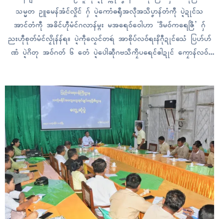
သမ္မတ ဥူမေန်အံၚ်လှိုၚ် ဂှ် ပ္ဍဲကောံဓရီုအလဵုအသဳပၞာန်တံကီု ပ္ဍဲဍုၚ်သ
အာၚ်တံကီု အခိၚ်ဟီုမံၚ်ဂလာန်မ္ဂး မအရေဝ်ဝေါဟာ ‘ဒဳမဝ်ကရေဇြဳ’ ဂှ်
ညးဟီုစုတ်မံၚ်လၟိုန်န်ရ။ ပ္ဍဲကဵုလၟေၚ်တရဴ အာစိုပ်လဝ်ရးနိဂီုဍုၚ်သေံ ပြဟ်ဟ်
ဏံ ပ္ဍဲဂိတု အဝ်ဂတ် ၆ တေံ ပ္ဍဲပေါဲဆဵုဂဗသဳကၠဳပရေၚ်ၜါဍုၚ် ကၠောန်လဝ်
ဒၞာဲသ္ၚိစၠတ်အလဵုအသဳ ဍုၚ်ၜၚ်ကံက်ဂှ် လတူဂၠံၚ်တရဴဒဳမဝ်ကရေဇြဳ ရးနိဂီုဍုၚ်
ဗၟာ ကလေၚ်ဂါံအာပၠန်ယျရောၚ် ညးသ္ဂးရ။ တုဲပၠန် ပတဝ်လဝ်က္ဍိုပ်…