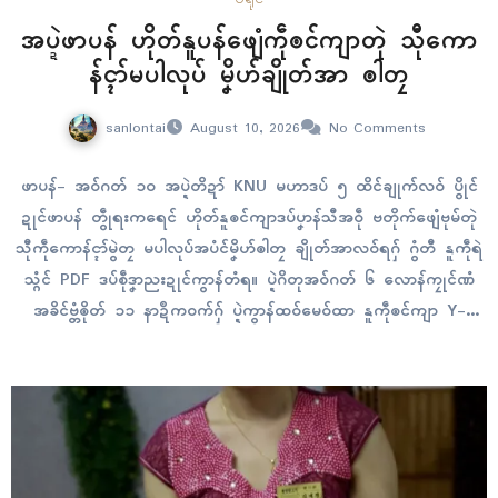
အပ္ဍဲဖာပန် ဟိုတ်နူပန်ဖျေံကဵုၜၚ်ကျာတုဲ သီုကော
န်ၚာ်မပါလုပ် မၞိဟ်ချိုတ်အာ ၜါတၠ
sanlontai
August 10, 2026
No Comments
ဖာပန်- အဝ်ဂတ် ၁၀ အပ္ဍဲတိဍာ် KNU မဟာဒပ် ၅ ထိၚ်ချုက်လဝ် ပွိုၚ်
ဍုၚ်ဖာပန် တွဵုရးကရေၚ် ဟိုတ်နူၜၚ်ကျာဒပ်ပၞာန်သီအဝဵု ဗတိုက်ဖျေံဗုမ်တုဲ
သီုကဵုကောန်ၚာ်မွဲတၠ မပါလုပ်အပံၚ်မၞိဟ်ၜါတၠ ချိုတ်အာလဝ်ရဂှ် ဂွံတီ နူကဵုရဲ
သ္ဂံၚ် PDF ဒပ်စဵုဒၞာညးဍုၚ်ကွာန်တံရ။ ပ္ဍဲဂိတုအဝ်ဂတ် ၆ လောန်ကၠုၚ်ဏံ
အခိၚ်ဗ္တံၜိုတ် ၁၁ နာဍဳကဝက်ဂှ် ပ္ဍဲကွာန်ထဝ်မေဝ်ထာ နူကဵုၜၚ်ကျာ Y-
12 ဒပ်ပၞာန်ဗမာ ကြဳဖျေံလဝ်…