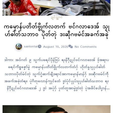
ဍုၚ်သ္အာၚ်
ကမၠောန်ပတိတ်ဗွိုက်လတက် ဗင်ဂလာဒေအ် သၟု
ဟ်ဓါတ်သဘာဝ ပိုတ်တုဲ ဒးဆဵုဂဗမံၚ်အခက်အခုဲ
sanlontai
August 10, 2026
No Comments
ဒါကာ၊ အဝ်ဂတ် ၉ သွက်ပရေၚ်ပိုန်ဒြပ် ရးနိဂီုဍုၚ်ဗင်ဂလာဒေအ် ဒှ်အရာပ
ရေၚ်ကိစ္စဇၞော်မွဲ ကမၠောန်ပတိတ်ဗွိုက်လတက်တံဂှ် ဟိုတ်နူသၟုဟ်ဓါတ်
သဘာဝပိုတ်မံၚ်တုဲ သွက်ဂွံဆက်ချဳဒရာၚ်အာကမၠောန်မာန်ဂှ် ဒးဆဵုဂဗမံၚ်ကဵု
အခက်အခုဲတံရ။ ပ္ဍဲဂိတုလောန်ကၠုၚ်တေံ ဒၞာဲပၠံၚ်ပၠုပ်သၟုဟ်ဓါတ်သဘာဝ ရး
နိဂီုဍုၚ်ဗင်ဂလာဒေအ် ၂ ဒၞာဲ အပ္ဍဲဂှ် ပၟတ်တူအာမွဲဒၞာဲတုဲ ပ္ဍဲအခိၚ်ပေါဲပၞာန်
ဒေသလဒေါဝ်ဗၟံက်တေံ ဒှ်မံၚ်ဏံ ဒးစကာသြန် သွက်ဓါတ်အစောံဂၠိုၚ်တိုန်မံၚ်ဂှ်
ပ္ဍဲပရေၚ်ကမၠောန်ဏံ ဒးဆဵုဂဗအာ အခက်အခုဲဗီုဏံရ။ ပ္ဍဲဗင်ဂလာဒေအ်
ဇြဟတ်သၟာကမၠောန်သီုဖအိုတ် ၁၄ ပြကောတိကိုတ် နွံမံၚ်တံဂှ်…