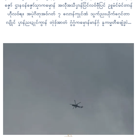
ဇၞော် ဌာနဝန်ဇၞော်သၟာကမၠောန် အလဵုအသဳပၞာန်ပြံၚ်လဝ်ဗီုပြၚ် ဥူမံၚ်မံၚ်တာန်
ဟီုလဝ်ရ။ အပ္ဍဲဂိတုအဝ်ဂတ် ၇ လောန်ကၠုၚ်ဏံ သွက်ညးယိုက်ဂၠေၚ်တာ
လျိုၚ် ပၞာန်ညးဍုၚ်ကွာန် တုဲဒှ်အာတံ ဂွံဂွံကမၠောန်မာန်ဂှ် နူကမ္မတဳဖျေံဒၞာဲဝါဲ
ကမၠောန် ခါန်ကၞက်ကဵုအာကမၠောန်အပ္ဍဲဍုၚ်တုဲယျ ပ္ဍဲကဵု ကၠောန်လဝ်ကောံဓ
ရီုနေပျဳဒဝ်ဂှ် ညးဟီုဂးဏာလဝ်ရောၚ်။ အပ္ဍဲညးယိုက်ဂၠေၚ်တာလျိုၚ်ပၞာန် တုဲ
ဒှ်အာလဝ်တံမ္ဂး ညးမိက်ဂွံကၠောန်…
ပရိုၚ်