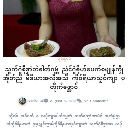
ဍုၚ်သ္အာၚ်
သွက်ဂွံစဵုဒၞာဲဘဲဓါတ်ဂမ္တဴ ညံၚ်ဂွံၜိုဟ်ပေက်စဖျုန်ကၠဵု
အိုတ်ညိ မဳဒဳယာအလဵုအသဳ ကိုဝ်ရဳယာသၟဝ်ကျာ ဗ္
တိုက်ဖ္အောဝ်
sanlontai
August 8, 2026
No Comments
သိုလ်၊ အဝ်ဂတ် ၈ လပှ်ကျာဓါတ်ဂမ္တဴတံ တတ်ကၠောံအာမံၚ် အလုံမွဲတ္က
အ်ကိုဝ်ရဳယာတုဲ ညးဍုၚ်ကွာန်ကိုဝ်ရဳယာသၟဝ်ကျာတံ သွက်ဂွံစဵုဒၞာအာ လပှ်