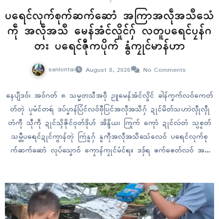
ပရေၚ်လုက်စုက်ဆက်ဆောံ အကြာအလဵုအသဳသေံ
ကဵု အလဵုအသဳ မေန်အံၚ်လှိုၚ်ဂှ် လတူပရေၚ်ပၠန်ဂ
တး ပရေၚ်ဇီုကပိုက် နွံကၠုၚ်မာန်ဟာ
sanlontai
August 8, 2026
No Comments
နေပျဳဒဝ်၊ အဝ်ဂတ် ၈ သမ္မတသီအဝဵု ဥူမေန်အံၚ်လှိုၚ် ခါန်ကၞက်လဝ်ကေတ်
တ်တုဲ ပၠမံၚ်တရဴ ဒပ်ပၞာန်ပြံၚ်လဝ်ဗီုပြၚ်အလဵုအသဳဂှ် ဍုၚ်မိတ်သဟာဲလ္ၚဵုလ္ၚဵု
တံကီု သီုကဵု ဍုၚ်သ္ၚိဇိုၚ်ဝုတ်ဒိုဟ် အိန္ဒိယ၊ ကြုက် ကေုာံ ဍုၚ်လဴတံ သ္ပစၟတ်
သမ္တီပရေၚ်ဍုၚ်ကွာန်တုဲ ကြဴနူဂှ် နူကဵုအလဵုအသဳသေံလေဝ် ပရေၚ်လုက်စု
က်ဆက်ဆောံ လုပ်သၞောဝ် ကၠောန်ကၠုၚ်မံၚ်ရ။ ဒဒှ်ရ ၜက်ၜေတ်လဝ် အမှု
ရာဇာဝတ်ပၞာန်ပရေၚ်ဂစိုတ်ကဠက် ဂကူမၞိဟ်တံဂးတုဲ စောဲစပ်လဝ် လတူဥူ
မေန်အံၚ်လှိုၚ်ကီုလေဝ် နကဵုပရေၚ်ကော်ဘိက် သ္ကိုပ်ဝန်ဇၞော်သေံ…