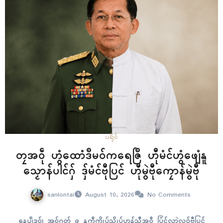
ပရိုၚ်
တၠအဝဵု ဟွံထောံဒဳမဝ်ကရေဇြဳ ဟီုမံၚ်ဟွံဖျေံနူ
သၟောန်ပါၚ်ဂှ် ဒှ်မံၚ်ဗီုပြၚ် ဟီုမွဲဗီုကၠောန်မွဲဗီု
sanlontai
August 10, 2026
No Comments
နေပျဳဒဝ်၊ အဝ်ဂတ် ၉ နူကဵုက္ဍိုပ်သ္ကိုပ်ပၞာန်သီအဝဵု ပြံၚ်လှာဲလဝ်ဗီုပြၚ်