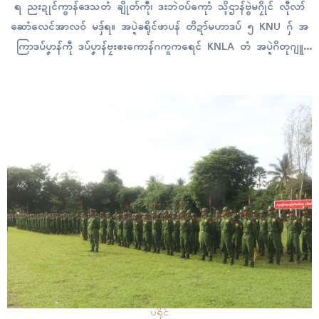
ရ ညးဍုၚ်ကွာန်ဒေသတံ ချိုတ်ကီု၊ ဒးဘဲဝပ်ကေုာံ သ္ၚိဌာန်ဗွဲမဂၠိုၚ် လီုလာ်
ဆောံလေၚ်အာလဝ် မဒှ်ရ။ အပ္ဍဲခရိုၚ်ဖာပန် တိဍာ်မဟာဒပ် ၅ KNU ဂှ် အ
ကြာဒပ်ပၞာန်ကဵု ဒပ်ပၞာန်ဗၠးၜးကောန်ဂကူကရေၚ် KNLA တံ အပ္ဍဲဂိတုဂျူ
လာၚ်လောန်ကၠုၚ်မွဲဂိတုဓဝ်ဂှ် ပေါဲဗတိုက်က္တဵုဒှ်လဝ် ကြပ် ၁၀၀ ဝါနွံတုဲ လ
ပါ်ဒပ်ပၞာန်ဗၟာ…
ပရိုၚ်