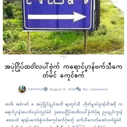
ပရိုၚ်
အပ္ဍဲဂြိုပ်ထဝါဲလပါ်ဗၟံက် ကရောၚ်ပၞာန်ဗက်သီကေ
တ်မံၚ် ကၠေၚ်စက်
sanlontai
August 8, 2026
No Comments
ထဝါဲ၊ အဝ်ဂတ် ၈ အပ္ဍဲပွိုၚ်ဍုၚ်ထဝါဲ ရးတၞၚ်သဳ ဟိုတ်နူဒပ်ပၞာန်သီအဝဵု က
ရောၚ်ပၞာန်ထပက်လုပ်ကၠုၚ်မံၚ် ပ္ဍဲဒေသဂြိုပ်ထဝါဲလပါ်ဗၟံက်ဂှ်ရ ညးဍုၚ်ကွာန်
ဒေသတံ ရာန်ပကောံစွံလဝ်ကၠေၚ်စက်ဂှ်တှ်ေ ဗက်သီကေတ်ထောံလဝ်နွံမံၚ်