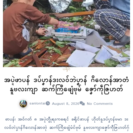
ပရိုၚ်
အပ္ဍဲဖာပန် ဒပ်ပၞာန်ဒးလဝ်ဘဲပၞာန် ဂိလောန်အာတံ
နူဗလးကျာ ဆက်ကြဳဖျေံဗုမ် ဇၞော်ကဵုဇြဟတ်
sanlontai
August 8, 2026
No Comments
ဖာပန်၊ အဝ်ဂတ် ၈ အပ္ဍဲတွဵုရးကရေၚ် ခရိုၚ်ဖာပန် ဟိုတ်နူဒပ်ပၞာန်ဗမာ ဒး
လဝ်ဘဲပၞာန်ဂိလောန်အာတုဲ ဆက်ကြဳဖျေံမံၚ်ဗုမ် နူဗလးကျာဇၞော်ကဵုဇြဟတ်ဂှ်