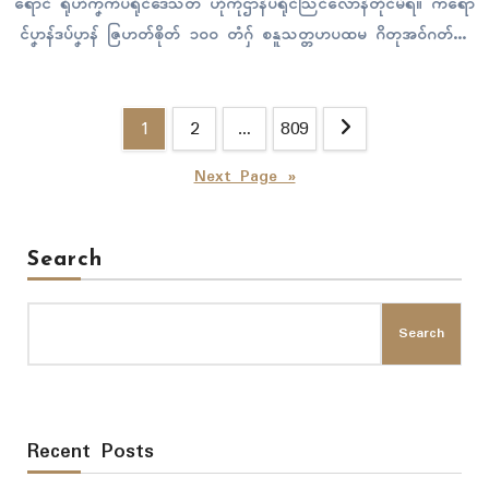
ရောၚ် ရိုဟ်ကၞက်ပရိုၚ်ဒေသတံ ဟီုကဵုဌာန်ပရိုၚ်သြၚ်လောန်တိုၚ်မ်ရ။ ကရော
ၚ်ပၞာန်ဒပ်ပၞာန် ဇြဟတ်ၜိုတ် ၁၀၀ တံဂှ် စနူသတ္တဟပထမ ဂိတုအဝ်ဂတ်ဏံ
လုပ်စိုပ်ကၠုၚ် ပ္ဍဲကွာန်ဥဒျာန်ဇၞော် နွံဒေသဂြိုပ်ထဝါဲလပါ်ဗၟံက်ဂှ်တုဲ နကဵုဇြ
ဟတ်ကောန်ပၞာန်ဗွဲမဂၠိုၚ် ထပက်လုပ်ကၠုၚ် ကရောၚ်ပၞာန် မဒှ်ရ။ ကရောၚ်ပၞာ
Posts
န်ဂှ်တှ်ေ ဂဗဆဵုညာတ်အာကွဳစက်ပလံၚ်ကၠေၚ်စက် လ္တူဂၠံၚ်တံကီု၊ သီုကဵုကၠေၚ်
1
2
…
809
စက်…
pagination
Next Page »
Search
Search
Recent Posts