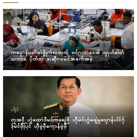
ဍုၚ်သ္အာၚ်
ကမၠောန်ပတိတ်ဗွိုက်လတက် ဗင်ဂလာဒေအ် သၟုဟ်ဓါတ်
သဘာဝ ပိုတ်တုဲ ဒးဆဵုဂဗမံၚ်အခက်အခုဲ
ပရိုၚ်
တၠအဝဵု ဟွံထောံဒဳမဝ်ကရေဇြဳ ဟီုမံၚ်ဟွံဖျေံနူသၟောန်ပါၚ်ဂှ်
ဒှ်မံၚ်ဗီုပြၚ် ဟီုမွဲဗီုကၠောန်မွဲဗီု