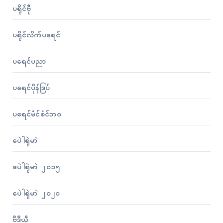
ပရိုၚ်ဗီု
ပရိုၚ်လိက်ပရေၚ်
ပရေၚ်ပညာ
ပရေၚ်ပိုန်ဒြပ်
ပရေၚ်မံၚ်စံၚ်ဘဝ
ပေဲါရုဲမာဲ
ပေဲါရုဲမာဲ ၂၀၁၅
ပေဲါရုဲမာဲ ၂၀၂၀
ဗွဳဒဳယဵု