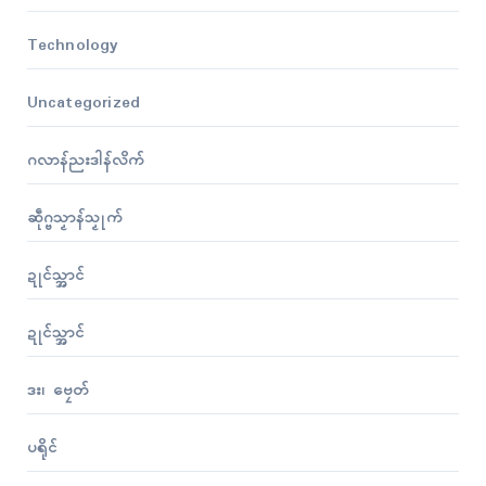
Technology
Uncategorized
ဂလာန်ညးဒါန်လိက်
ဆဵုဂ္ဗသၟာန်သၟုက်
ဍုၚ်သ္အာၚ်
ဍုၚ်သ္အာၚ်
ဒး၊ ဗၠေတ်
ပရိုၚ်