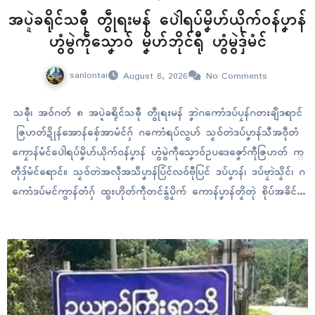
အပ္ဍဲခရိုၚ်သဓီု တွဵုရးမန် ပေါဲရပ်မၞိဟ်ယိုက်ဝန်ပၞာန်
ဟွံမွဲကဵုသၞောဝ် မၞိဟ်ဘိုၚ်ရီု ဟွံမွဲဒှ်မံၚ်
sanlontai
August 8, 2026
No Comments
သဓီု၊ အဝ်ဂတ် ၈ အပ္ဍဲခရိုၚ်သဓီု တွဵုရးမန် ဒၞာဲဂကောံဒပ်ပၠန်ဂတးချဳဒရာၚ်
ဇြဟတ်ဍိုန်အောန်စှ်ေအာမံၚ်ဂှ် ဂကောံရပ်လွဟ် သၟဝ်တဲဒပ်ပၞာန်သီအဝဵုတံ
ကၠောန်မံၚ်ပေါဲရပ်မၞိဟ်ယိုက်ဝန်ပၞာန် ဟွံမွဲကဵုသၞောဝ်ဥပဒေဇၞော်ကဵုဇြဟတ် က္
တဵုဒှ်မံၚ်ရောၚ်။ သၟဝ်တဲအလဵုအသဳပၞာန်ပြံၚ်လဝ်ဗီုပြၚ် ဒပ်ပၞာန်၊ ဒပ်ဗၠာဲသၟိၚ်၊ ဂ
ကောံဒပ်မၚ်ကွာန်တံဂှ် ထ္ၜးဟိုတ်ကဵုတၚ်နွံပၟိက် ကောန်ပၞာန်တၟိတုဲ စိုပ်အခိၚ်ဗ္
တံမ္ဂး လ္တူဂၠံၚ် ၜိုတ်ဆဵုညာတ်အာသၟတ်တံဂှ်ရပ်ကေတ်ဏာ သွက်ဂွံယိုက်ဝန်
ပၞာန်ရောၚ်။ အကာဲအရာပရေံအိုတ်ဂှ်တှ်ေ သၟတ်ဒးဒုၚ်ရပ်လဝ်တံဂှ် အခေါၚ်
အရာ သ္ဇိုၚ်မၞိဟ်ဟီုတှ်ေ အခေါၚ်ကၠောန်ကမၠောန်၊ အခေါၚ်ဟီုဂး၊ အခေါၚ်အာ
ကၠုၚ် အခေါၚ်မံၚ်စံၚ်ဗၠးဗၠးၜးၜး…