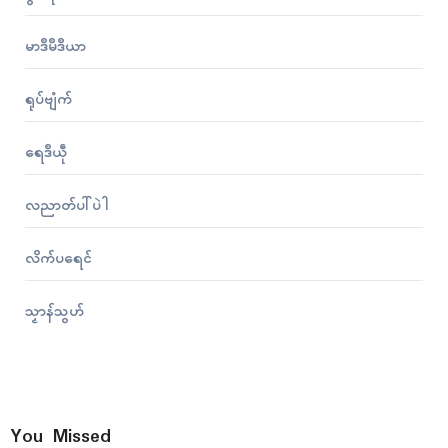
မာဒဳမဳဒဳယာ
ရုပ်ဗျံက်
ရေဒဳယဵု
လညာတ်ပါ်ပဲါ
လိက်ပရေၚ်
သၟာန်သွဟ်
You Missed