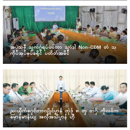
ပရိုၚ်
အပ္ဍဲသဓီု သွက်ဂွံရပ်ပဝ်တာ သၞာဲဒါ Non-CDM တံ သ္
ကိုပ်အုပ်ဓုပ်ခရိုၚ် ပတိတ်အမိၚ်
ပရိုၚ်
ညးယိုက်ဂၠေၚ်တာလျိုၚ်ပၞာန် တုဲဒှ် ၈ တၠ တံဂှ် ကဵုလဝ်က
မၠောန်မာန်ယျ အလဵုအသဳပၞာန် ဟီု