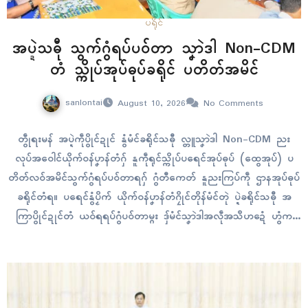
ပရိုၚ်
အပ္ဍဲသဓီု သွက်ဂွံရပ်ပဝ်တာ သၞာဲဒါ Non-CDM
တံ သ္ကိုပ်အုပ်ဓုပ်ခရိုၚ် ပတိတ်အမိၚ်
sanlontai
August 10, 2026
No Comments
တွဵုရးမန် အပ္ဍဲကဵုပွိုၚ်ဍုၚ် နွံမံၚ်ခရိုၚ်သဓီု လ္တူသၞာဲဒါ Non-CDM ညး
လုပ်အဝေါၚ်ယိုက်ဝန်ပၞာန်တံဂှ် နူကဵုရုၚ်သ္ကိုပ်ပရေၚ်အုပ်ဓုပ် (ထွေအုပ်) ပ
တိတ်လဝ်အမိၚ်သွက်ဂွံရပ်ပဝ်တာရဂှ် ဂွံတီကေတ် နူညးကြပ်ကဵု ဌာနအုပ်ဓုပ်
ခရိုၚ်တံရ။ ပရေၚ်နွံပၟိက် ယိုက်ဝန်ပၞာန်တံဂၠိုၚ်တိုန်မံၚ်တုဲ ပ္ဍဲခရိုၚ်သဓီု အ
ကြာပွိုၚ်ဍုၚ်တံ ယဝ်ရရပ်ဂွံပဝ်တာမ္ဂး ဒှ်မံၚ်သၞာဲဒါအလဵုအသဳဟဍေံ ဟွံက
လေၚ်ဗလးတုဲ ညံၚ်ဂွံပလံၚ်ဗစိုပ်ဏာတန်ဗ္တောန်ဘာပၞာန်ဂှ် ကဵုလဝ်စၞောန်ပ္
ညုၚ်နွံရောၚ် သ္ဂးရ။ အပ္ဍဲဂိတုအဝ်ဂတ် ၇ တေံ သၞာဲဒါကမၠောန် ဝါဗ္ၚစက်
ကွတ် သဓီု ၂ တၠဂှ်…