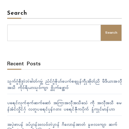
Search
Search
Recent Posts
သွက်ဂွံစဵုဒၞာဲဘဲဓါတ်ဂမ္တဴ ညံၚ်ဂွံၜိုဟ်ပေက်စဖျုန်ကၠဵုအိုတ်ညိ မဳဒဳယာအလဵု
အသဳ ကိုဝ်ရဳယာသၟဝ်ကျာ ဗ္တိုက်ဖ္အောဝ်
ပရေၚ်လုက်စုက်ဆက်ဆောံ အကြာအလဵုအသဳသေံ ကဵု အလဵုအသဳ မေ
န်အံၚ်လှိုၚ်ဂှ် လတူပရေၚ်ပၠန်ဂတး ပရေၚ်ဇီုကပိုက် နွံကၠုၚ်မာန်ဟာ
အပ္ဍဲဖာပန် ဒပ်ပၞာန်ဒးလဝ်ဘဲပၞာန် ဂိလောန်အာတံ နူဗလးကျာ ဆက်