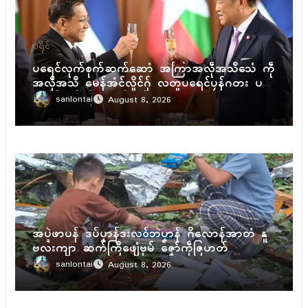
ပရိုၚ်
ပရေၚ်လုက်စုက်ဆက်ဆောံ အကြာအလဵုအသဳသေံ ကဵု
အလဵုအသဳ မေန်အံၚ်လှိုၚ်ဂှ် လတူပရေၚ်ပၠန်ဂတး ပ
ရေၚ်ဇီုကပိုက် နွံကၠုၚ်မာန်ဟာ
sanlontai
August 8, 2026
ပရိုၚ်
အပ္ဍဲဖာပန် ဒပ်ပၞာန်ဒးလဝ်ဘဲပၞာန် ဂိလောန်အာတံ နူ
ဗလးကျာ ဆက်ကြဳဖျေံဗုမ် ဇၞော်ကဵုဇြဟတ်
sanlontai
August 8, 2026