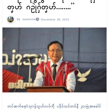
တၞဟ် ဂဥုဲဂှ်တၞဟ်……..”
By
sanlontai
December 28, 2022
တၚ်ဆက်စၠောံသၟာန်သွဟ်လဝ်ကဵု ပဒိုဝ်သဝ်တဝ်နဳ ညးမၞုံအခေါၚ်