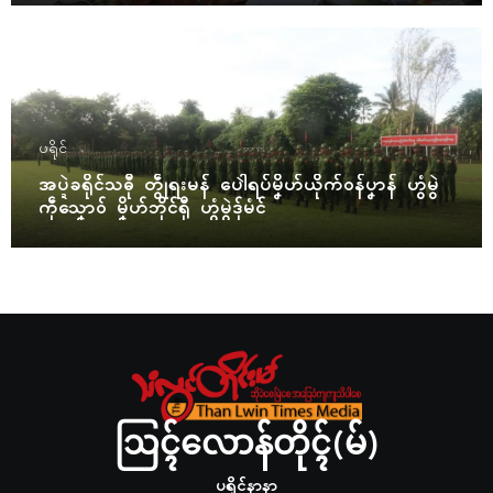
ပရိုၚ်
အပ္ဍဲခရိုၚ်သဓီု တွဵုရးမန် ပေါဲရပ်မၞိဟ်ယိုက်ဝန်ပၞာန် ဟွံမွဲ
ကဵုသၞောဝ် မၞိဟ်ဘိုၚ်ရီု ဟွံမွဲဒှ်မံၚ်
ဩၚ်လောန်တိုၚ်(မ်)
ပရိုၚ်နာနာ