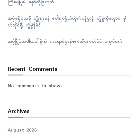
ကြဳဖျေံဗုမ် ဇၞော်ကဵုဇြဟတ်
အပ္ဍဲခရိုၚ်သဓီု တွဵုရးမန် ပေါဲရပ်မၞိဟ်ယိုက်ဝန်ပၞာန် ဟွံမွဲကဵုသၞောဝ် မၞိ
ဟ်ဘိုၚ်ရီု ဟွံမွဲဒှ်မံၚ်
အပ္ဍဲဂြိုပ်ထဝါဲလပါ်ဗၟံက် ကရောၚ်ပၞာန်ဗက်သီကေတ်မံၚ် ကၠေၚ်စက်
Recent Comments
No comments to show.
Archives
August 2026