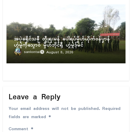
ပရိုၚ်
အပ္ဍဲခရိုၚ်သဓီု တွဵုရးမန် ပေါဲရပ်မၞိဟ်ယိုက်ဝန်ပၞာန်
ဟွံမွဲကဵုသၞောဝ် မၞိဟ်ဘိုၚ်ရီု ဟွံမွဲဒှ်မံၚ်
sanlontai
August 8, 2026
Leave a Reply
Your email address will not be published.
Required
fields are marked
*
Comment
*