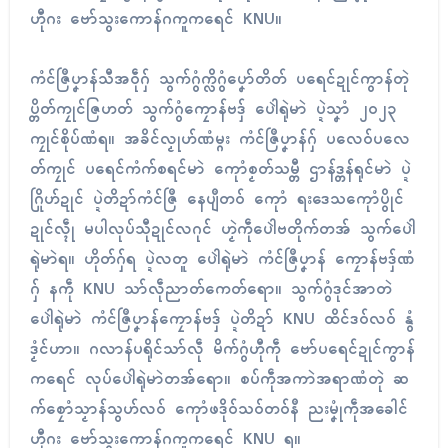
ဟီုဂး ဗော်သွးကောန်ဂကူကရေၚ် KNU။
ကံၚ်ဇြဳပၞာန်သီအဝဵုဂှ် သွက်ဂွံက္လိဂွံပၞော်တိတ် ပရေၚ်ဍုၚ်ကွာန်တုဲ
ပ္တိတ်ကၠုၚ်ဇြဟတ် သွက်ဂွံကၠောန်ဗဒှ် ပေါဲရုဲမာဲ ပ္ဍဲသၞာံ ၂၀၂၃
ကၠုၚ်စိုပ်ဏံရ။ အခိၚ်လၟုဟ်ဏံမ္ဂး ကံၚ်ဇြဳပၞာန်ဂှ် ပလေဝ်ပလေ
တ်ကၠုၚ် ပရေၚ်ကံက်စရၚ်မာဲ ကေုာံစၟတ်သမ္တီ ဌာန်ဒ္တန်ရုၚ်မာဲ ပ္ဍဲ
ဂြိုဟ်ဍုၚ် ပ္ဍဲတိဍာ်ကံၚ်ဇြဳ နေပျဳတဝ် ကေုာံ ရးဒေသကေုာံပွိုၚ်
ဍုၚ်လ္ၚဵု မပါလုပ်သီုဍုၚ်လဂုၚ် ဟၟဲကဵုပေါဲဗတိုက်တအ် သွက်ပေါဲ
ရုဲမာဲရ။ ဟိုတ်ဂှ်ရ ပ္ဍဲလတူ ပေါဲရုဲမာဲ ကံၚ်ဇြဳပၞာန် ကၠောန်ဗဒှ်ဏံ
ဂှ် နကဵု KNU သာ်လဵုညာတ်ကေတ်ရော။ သွက်ဂွံဒုၚ်အာတဲ
ပေါဲရုဲမာဲ ကံၚ်ဇြဳပၞာန်ကၠောန်ဗဒှ် ပ္ဍဲတိဍာ် KNU ထိၚ်ဒဝ်လဝ် နွံ
ဒၟံၚ်ဟာ။ ဂလာန်ပရိုၚ်သာ်လဵု မိက်ဂွံဟီုကဵု ဗော်ပရေၚ်ဍုၚ်ကွာန်
ကရေၚ် လုပ်ပေါဲရုဲမာဲတအ်ရော။ စပ်ကဵုအကာဲအရာဏံတုဲ ဆ
က်စၠောံသၟာန်သွဟ်လဝ် ကေုာံဖဒိုဝ်သဝ်တဝ်နဳ ညးမၞုံကဵုအခေါၚ်
ဟီုဂး ဗော်သွးကောန်ဂကူကရေၚ် KNU ရ။