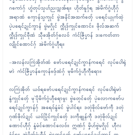
ဂကောံဂှ် ဟွံတုပ်သၟဟ်ညးသ္ကအ်ရ။ ဟိုတ်နူဂှ်ရ အဲမိက်ဂွံဟီုဂှ်
အရာဏံ ကၠောန်သ္ပကၠုၚ် ဗွဲအနိၚ်အထက်တှ်ေ ပရေၚ်ယှုက်ထုဲ
ပ္ဍဲပရေၚ်ဍုၚ်ကွာန် ဗွဲမဂၠိုၚ် က္တဵုဒှ်ကၠုၚ်ဏောၚ်။ ဖိုလ်အဆက်
က္တဵုဒှ်ကၠုၚ်ဗီုဏံ သီုဖအိုတ်ဂှ်လေဝ် ကံၚ်ဇြဳပၞာန် ဒးကေတ်တာ
လျိုၚ်ဏောၚ်ဂှ် အဲမိက်ဂွံဟီုရ။
-အလန်လကြဴအိုတ်ဏံ ဗော်ပရေၚ်ဍုၚ်ကွာန်ကရေၚ် လုပ်ပေါဲရုဲ
မာဲ ကံၚ်ဇြဳပၞာန်ကၠောန်ဗဒှ်ဏံဂှ် မုမိက်ဂွံဟီုကဵုရော။
လကြဴအိုတ် ယဝ်ရဗော်ပရေၚ်ဍုၚ်ကွာန်ကရေၚ် လုပ်ပေါဲရုဲမာဲ
နွံကၠုၚ်တှ်ေ မုပိုဲမိက်ဂွံဟီုရောမ္ဂး ဗွဲတၟေၚ်တှ်ေ ပ္ဍဲလောကဗော်ပ
ရေၚ်ဍုၚ်ကွာန်ဂှ် အရေဝ်နွံမံၚ် မွဲပါၚ်ရ။ ဒတုဲဖိုလ်ဗော်ကဵု ဒတုဲ
ဂုဏ်ဖိုလ်ဍုၚ် ယဝ်ပြိုၚ်ကၠုၚ်တှ်ေ ဒးကဵုဖျုန်ကဵု ဒတုဲဖိုလ်ဍုၚ်
ဏောၚ်ဟီုဂှ် နွံမံၚ်ဏောၚ်လေဝ်။ ဣဏံဂှ် မၞိဟ်ဗွဲမဂၠိုၚ် ဟီုဂး
ဒၟံၚ်ရ။ အဲမိက်ဂွံဟီုဂှ် ဗွဲတၟေၚ်တှ်ေ ဗော်ပရေၚ်ဍုၚ်ကွာန် က