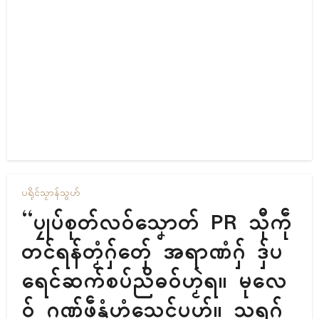
ပရိုၚ်
သၟာန်သွဟ်
“ပၠုပ်စုတ်လဝ်သၞောတ် PR သီုကဵု
တၚ်ရန်တၟံဂှ်တှ်ေ အရာဏံဂှ် ဒှ်ပ
ရေၚ်ဆက်စပ်ညိဓဝ်ဟၟဲရ။ မုလေ
ဝ် ဂုဏ်ဖဵုနွံဟွံသေၚ်ပုဟ်။ သရဂှ်