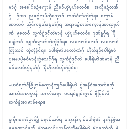
မာဲဂှ် အခေါၚ်ဍေံကၠောန် ညိဓဝ်ဟၟဲပုဟ်လေဝ်။ အလဵုဍေံတအ်
ဂှ် ဒှ်အာ ညးဟွံလုပ်ကဵုသၞောဝ် ကဆံၚ်ဏံတုဲတုဲရ။ ကၠောန်
ဏာလဝ် ညံၚ်ကမၠတ်ဒမၠတုဲဂှ်ရ အရာဍေံတအ်ကၠောန်ဏာလၟုဟ်
ဏံ မုလေဝ် သွက်ဂွံဒုၚ်တဲမာန် ဟၟဲပုဟ်လေဝ်။ ဂုဏ်နူဂှ်ရ ပိုဲ
ဖျေံလဝ် သ္ဂုတ်သွာတ်တုဲတုဲဒၟံၚ်ရ။ လလောၚ်လေဝ် လလောၚ်
တြးလဝ် တုဲတုဲဒၟံၚ်ရ။ ပေါဲရုဲမာဲပတောံဏံဂှ် ဟိုတ်နူဒှ်ပေါဲရုဲမာဲ
ဗၠးၜးဗဗွဲဓဝ်မာန်ဟွံသေၚ်ဂှ်ရ သွက်ဂွံဒုၚ်တဲ ပေါဲရုဲမာဲဏံမာန် ညိ
ဓဝ်လေဝ်ဟၟဲပုဟ်ဂှ် ပိုဲဟီုလဝ်တုဲတုဲဒၟံၚ်ရ။
-ယဝ်ရကံၚ်ဇြဳပၞာန်ကၠောန်ကၠုၚ်ပေါဲရုဲမာဲ ဗွဲအနိၚ်အထက်တှ်ေ
အကာဲအရာပၞာန် အကာဲအရာ ပရေၚ်ဍုၚ်ကွာန် ဗီုပြၚ်လဵု
ဆက်နွံအာမာန်ရော။
နူကဵုဂကောံပၞာန်ပ္ကီုပရာပ်ယဝ်ရ ကၠောန်ကၠုၚ်ပေါဲရုဲမာဲ နကဵုနဲဗွဲအ
ဓမ္မဏောၚ်တှ်ေ နဲကလေၚ်ပလန်တဲကဵုပေါဲရုဲမာဲ မွဲဂကောံကဵု မွဲ