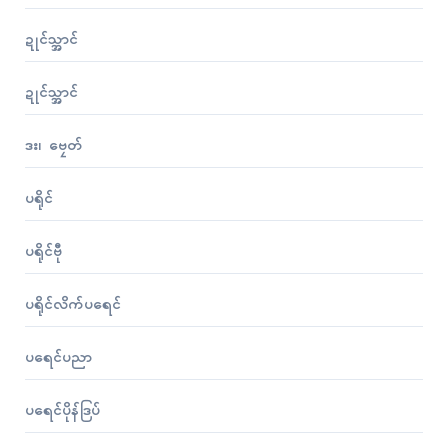
ဍုၚ်သ္အာၚ်
ဍုၚ်သ္အာၚ်
ဒး၊ ဗၠေတ်
ပရိုၚ်
ပရိုၚ်ဗီု
ပရိုၚ်လိက်ပရေၚ်
ပရေၚ်ပညာ
ပရေၚ်ပိုန်ဒြပ်