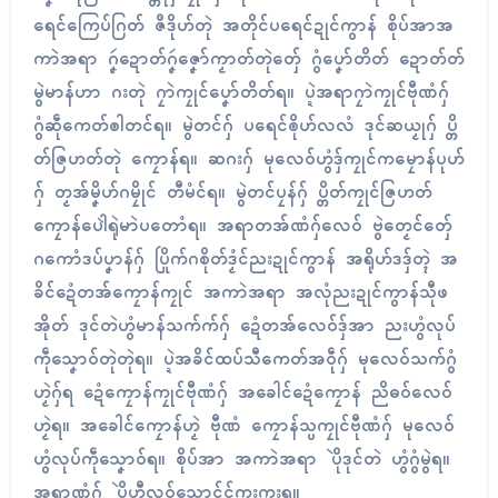
ရေၚ်ကြေပ်ဂြတ် ဇဳဒိုဟ်တုဲ အတိုၚ်ပရေၚ်ဍုၚ်ကွာန် စိုပ်အာအ
ကာဲအရာ ဂၞဴဍောတ်ဂၞဴဇၞော်ကၟာတ်တုဲတှ်ေ ဂွံပၞော်တိတ် ဍောတ်တ်
မွဲမာန်ဟာ ဂးတုဲ ဂၠာဲကၠုၚ်ပၞော်တိတ်ရ။ ပ္ဍဲအရာဂၠာဲကၠုၚ်ဗီုဏံဂှ်
ဂွံဆဵုကေတ်ၜါတၚ်ရ။ မွဲတၚ်ဂှ် ပရေၚ်ၜိုဟ်လလံ ဒုၚ်ဆယၟုဂှ် ပ္တိ
တ်ဇြဟတ်တုဲ ကၠောန်ရ။ ဆဂးဂှ် မုလေဝ်ဟွံဒှ်ကၠုၚ်ကမၠောန်ပုဟ်
ဂှ် တၟအ်မၞိဟ်ဂမၠိုၚ် တီမံၚ်ရ။ မွဲတၚ်ပၠန်ဂှ် ပ္တိတ်ကၠုၚ်ဇြဟတ်
ကၠောန်ပေါဲရုဲမာဲပတောံရ။ အရာတအ်ဏံဂှ်လေဝ် ဗွဲတၟေၚ်တှ်ေ
ဂကောံဒပ်ပၞာန်ဂှ် ပြိုက်ဂစိုတ်ဒၟံၚ်ညးဍုၚ်ကွာန် အရိုဟ်ဒဒှ်တ္ၚဲ အ
ခိၚ်ဍေံတအ်ကၠောန်ကၠုၚ် အကာဲအရာ အလုံညးဍုၚ်ကွာန်သီုဖ
အိုတ် ဒုၚ်တဲဟွံမာန်သက်က်ဂှ် ဍေံတအ်လေဝ်ဒှ်အာ ညးဟွံလုပ်
ကဵုသၞောဝ်တုဲတုဲရ။ ပ္ဍဲအခိၚ်ထပ်သီကေတ်အဝဵုဂှ် မုလေဝ်သက်ဂွံ
ဟၟဲဂှ်ရ ဍေံကၠောန်ကၠုၚ်ဗီုဏံဂှ် အခေါၚ်ဍေံကၠောန် ညိဓဝ်လေဝ်
ဟၟဲရ။ အခေါၚ်ကၠောန်ဟၟဲ ဗီုဏံ ကၠောန်သ္ပကၠုၚ်ဗီုဏံဂှ် မုလေဝ်
ဟွံလုပ်ကဵုသၞောဝ်ရ။ စိုပ်အာ အကာဲအရာ ပိုဲဒုၚ်တဲ ဟွံဂွံမွဲရ။
အရာဏံဂှ် ပိုဲဟီုလဝ်သောၚ်ၚ်ကၠးကၠးရ။