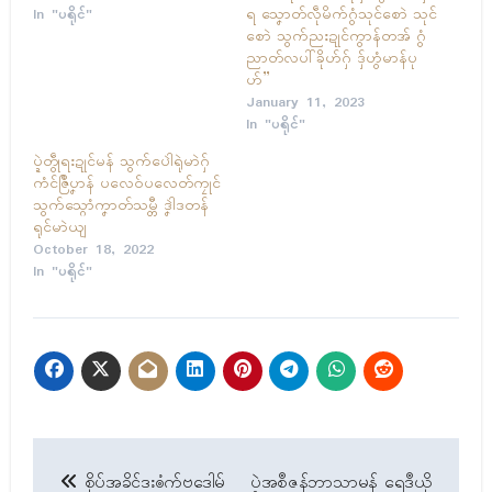
In "ပရိုၚ်"
ရ သၞောတ်လဵုမိက်ဂွံသုၚ်စောဲ သုၚ်
စောဲ သွက်ညးဍုၚ်ကွာန်တအ် ဂွံ
ညာတ်လပါ်ခိုဟ်ဂှ် ဒှ်ဟွံမာန်ပု
ဟ်”
January 11, 2023
In "ပရိုၚ်"
ပ္ဍဲတွဵုရးဍုၚ်မန် သွက်ပေါဲရုဲမာဲဂှ်
ကံၚ်ဇြဳပၞာန် ပလေဝ်ပလေတ်ကၠုၚ်
သွက်သ္ဂောံကၞာတ်သမ္တီ ဒၞါဲဒတန်
ရုၚ်မာဲယျ
October 18, 2022
In "ပရိုၚ်"
Post
စိုပ်အခိၚ်ဒးၜံက်ဗဒေါမ်
ပ္ဍဲအစဳဇန်ဘာသာမန် ရေဒဳယို