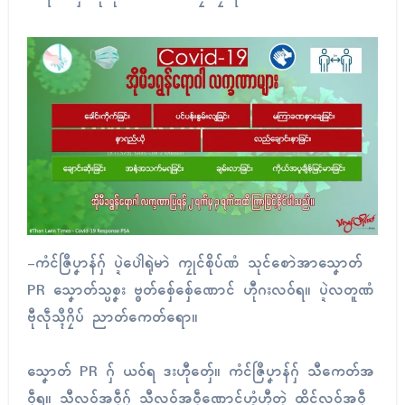
-ကံၚ်ဇြဳပၞာန်ဂှ် ပ္ဍဲပေါဲရုဲမာဲ ကၠုၚ်စိုပ်ဏံ သုၚ်စောဲအာသၞောတ်
PR သၞောတ်သ္ပစၞး ဗ္ၜတ်စှ်ေစှ်ေဏောၚ် ဟီုဂးလဝ်ရ။ ပ္ဍဲလတူဏံ
ဗီုလဵုသ္ၚဳဂၠိပ် ညာတ်ကေတ်ရော။
သၞောတ် PR ဂှ် ယဝ်ရ ဒးဟီုတှ်ေ။ ကံၚ်ဇြဳပၞာန်ဂှ် သီကေတ်အ
ဝဵုရ။ သီလဝ်အဝဵုဂှ် သီလဝ်အဝဵုဏောၚ်ဟွံဟီုတုဲ ထိၚ်လဝ်အဝဵု