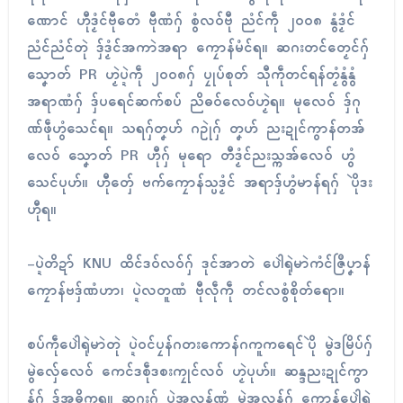
ဏောၚ် ဟီုဒၟံၚ်ဗီုတေံ ဗီုဏံဂှ် စွံလဝ်ဗီု ညံၚ်ကဵု ၂၀၀၈ နွံဒၟံၚ်
ညံၚ်ညံၚ်တုဲ ဒှ်ဒၟံၚ်အကာဲအရာ ကၠောန်မံၚ်ရ။ ဆဂးတၚ်တၟေၚ်ဂှ်
သၞောတ် PR ဟၟဲပ္ဍဲကဵု ၂၀၀၈ဂှ် ပၠုပ်စုတ် သီုကဵုတၚ်ရန်တၟံနွံနွံ
အရာဏံဂှ် ဒှ်ပရေၚ်ဆက်စပ် ညိဓဝ်လေဝ်ဟၟဲရ။ မုလေဝ် ဒှ်ဂု
ဏ်ဖဵုဟွံသေၚ်ရ။ သရဂှ်တၞဟ် ဂဥုဲဂှ် တၞဟ် ညးဍုၚ်ကွာန်တအ်
လေဝ် သၞောတ် PR ဟီုဂှ် မုရော တီဒၟံၚ်ညးသ္ကအ်လေဝ် ဟွံ
သေၚ်ပုဟ်။ ဟီုတှ်ေ ဗက်ကၠောန်သ္ပဒၟံၚ် အရာဒှ်ဟွံမာန်ရဂှ် ပိုဲဒး
ဟီုရ။
-ပ္ဍဲတိဍာ် KNU ထိၚ်ဒဝ်လဝ်ဂှ် ဒုၚ်အာတဲ ပေါဲရုဲမာဲကံၚ်ဇြဳပၞာန်
ကၠောန်ဗဒှ်ဏံဟာ၊ ပ္ဍဲလတူဏံ ဗီုလဵုကဵု တၚ်လစွံစိုတ်ရော။
စပ်ကဵုပေါဲရုဲမာဲတုဲ ပ္ဍဲဝၚ်ပၠန်ဂတးကောန်ဂကူကရေၚ်ပိုဲ မွဲဒမြိပ်ဂှ်
မွဲလှ်ေလေဝ် ကေၚ်ဒစဵုဒစးကၠုၚ်လဝ် ဟၟဲပုဟ်။ ဆန္ဒညးဍုၚ်ကွာ
န်ဂှ် ဒှ်အဓိကရ။ ဆဂးဂှ် ပ္ဍဲအလန်ဏံ မွဲအလန်ဂှ် ကၠောန်ပေါဲရုဲ