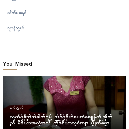
လိက်ပရေၚ်
သၟာန်သွဟ်
You Missed
ဍုၚ်သ္အာၚ်
သွက်ဂွံစဵုဒၞာဲဘဲဓါတ်ဂမ္တဴ ညံၚ်ဂွံၜိုဟ်ပေက်စဖျုန်ကၠဵုအိုတ်
ညိ မဳဒဳယာအလဵုအသဳ ကိုဝ်ရဳယာသၟဝ်ကျာ ဗ္တိုက်ဖ္အော