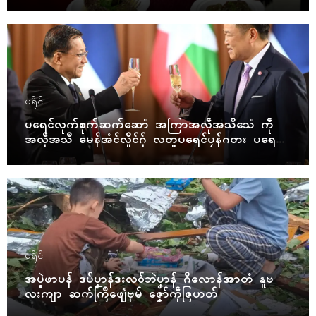
ဝ်
ပရိုၚ်
ပရေၚ်လုက်စုက်ဆက်ဆောံ အကြာအလဵုအသဳသေံ ကဵု
အလဵုအသဳ မေန်အံၚ်လှိုၚ်ဂှ် လတူပရေၚ်ပၠန်ဂတး ပရေၚ်ဇီု
ကပိုက် နွံကၠုၚ်မာန်ဟာ
ပရိုၚ်
အပ္ဍဲဖာပန် ဒပ်ပၞာန်ဒးလဝ်ဘဲပၞာန် ဂိလောန်အာတံ နူဗ
လးကျာ ဆက်ကြဳဖျေံဗုမ် ဇၞော်ကဵုဇြဟတ်