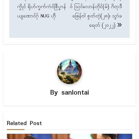
navigation
ကၟိုၚ် ရိုဟ်ကၞက်ကံၚ်ဇြဳပၞာန်
ဝ် ဩၚ်လောန်တိုၚ်(မ်) ဂိတုဒဳ
ယျဏောၚ်ဂှ် NUG ဟီု
ဇြေန်ဗါ စၟတ်တ္ၚဲ(၂၈)၊ သၞာံခ
ရေတ် (၂၀၂၂)
By
sanlontai
Related Post