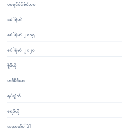
ပရေၚ်မံၚ်စံၚ်ဘဝ
ပေဲါရုဲမာဲ
ပေဲါရုဲမာဲ ၂၀၁၅
ပေဲါရုဲမာဲ ၂၀၂၀
ဗွဳဒဳယဵု
မာဒဳမဳဒဳယာ
ရုပ်ဗျံက်
ရေဒဳယဵု
လညာတ်ပါ်ပဲါ