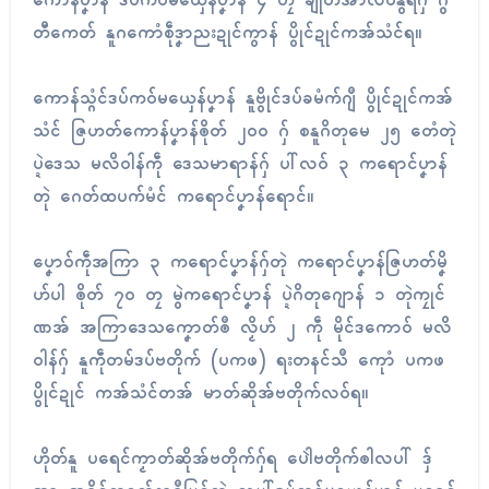
ကောန်ပၞာန် ဒပ်ကဝ်မယှေန်ပၞာန် ၄ တၠ ချိုတ်အာလဝ်နွံရဂှ် ဂွံ
တီကေတ် နူဂကောံစဵုဒၞာညးဍုၚ်ကွာန် ပွိုၚ်ဍုၚ်ကအ်သံၚ်ရ။
ကောန်သ္ဂံၚ်ဒပ်ကဝ်မယှေန်ပၞာန် နူဗွိုၚ်ဒပ်ခမံက်ဂျဳ ပွိုၚ်ဍုၚ်ကအ်
သံၚ် ဇြဟတ်ကောန်ပၞာန်ၜိုတ် ၂၀၀ ဂှ် စနူဂိတုမေ ၂၅ တေံတုဲ
ပ္ဍဲဒေသ မလိဝါန်ကဵု ဒေသမာရာန်ဂှ် ပါ်လဝ် ၃ ကရောၚ်ပၞာန်
တုဲ ဂေတ်ထပက်မံၚ် ကရောၚ်ပၞာန်ရောၚ်။
ပၞောဝ်ကဵုအကြာ ၃ ကရောၚ်ပၞာန်ဂှ်တုဲ ကရောၚ်ပၞာန်ဇြဟတ်မၞိ
ဟ်ပါ ၜိုတ် ၇၀ တၠ မွဲကရောၚ်ပၞာန် ပ္ဍဲဂိတုဂျောန် ၁ တုဲကၠုၚ်
ဏအ် အကြာဒေသကၞောတ်ၜဳ လၟိဟ် ၂ ကဵု မိုၚ်ဒကောဝ် မလိ
ဝါန်ဂှ် နူကဵုတမ်ဒပ်ဗတိုက် (ပကဖ) ရးတနၚ်သဳ ကေုာံ ပကဖ
ပွိုၚ်ဍုၚ် ကအ်သံၚ်တအ် မာတ်ဆိုအ်ဗတိုက်လဝ်ရ။
ဟိုတ်နူ ပရေၚ်ကၟာတ်ဆိုအ်ဗတိုက်ဂှ်ရ ပေါဲဗတိုက်ၜါလပါ် ဒှ်