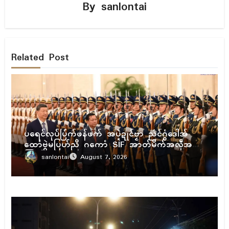
By
sanlontai
Related Post
ပရိုၚ်
ပရေၚ်လုပ်ပြံက်ဖန်ဖက် အပ္ဍဲဍုၚ်ဗၟာ ညံၚ်ဂွံဒေါအ်
ထောံဗွဲမပြဟ်ညိ ဂကောံ SIF အာတ်မိက်အလဵုအသဳ
ကြုက်
sanlontai
August 7, 2026