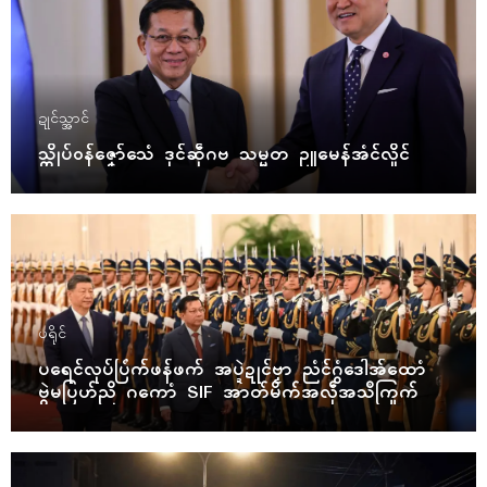
ဍုၚ်သ္အာၚ်
သ္ကိုပ်ဝန်ဇၞော်သေံ ဒုၚ်ဆဵုဂဗ သမ္မတ ဥူမေန်အံၚ်လှိုၚ်
ပရိုၚ်
ပရေၚ်လုပ်ပြံက်ဖန်ဖက် အပ္ဍဲဍုၚ်ဗၟာ ညံၚ်ဂွံဒေါအ်ထောံ
ဗွဲမပြဟ်ညိ ဂကောံ SIF အာတ်မိက်အလဵုအသဳကြုက်