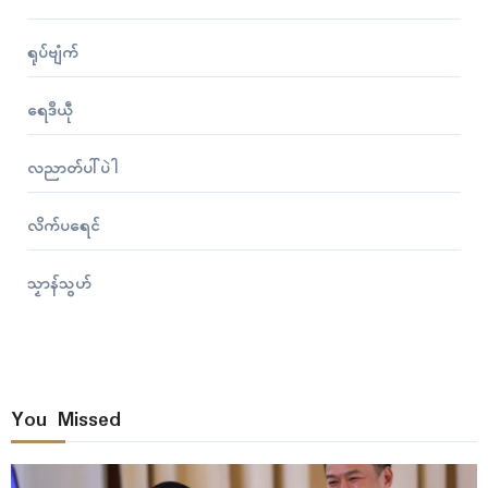
ရုပ်ဗျံက်
ရေဒဳယဵု
လညာတ်ပါ်ပဲါ
လိက်ပရေၚ်
သၟာန်သွဟ်
You Missed