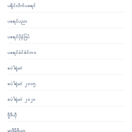
ပရိုၚ်လိက်ပရေၚ်
ပရေၚ်ပညာ
ပရေၚ်ပိုန်ဒြပ်
ပရေၚ်မံၚ်စံၚ်ဘဝ
ပေဲါရုဲမာဲ
ပေဲါရုဲမာဲ ၂၀၁၅
ပေဲါရုဲမာဲ ၂၀၂၀
ဗွဳဒဳယဵု
မာဒဳမဳဒဳယာ