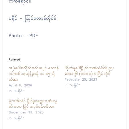
က်က်ရောၚ်။
ပရိုၚ် – သြင်လောန်တိုၚ်မ်
Photo – PDF
Related
အပ္ဍဲပေါဲဗတိုက်ဗုက်ပျေၚ် ကောန်
ဟိုတ်နူပေါဲဗ္တိုက်ကအ်သံၚ်တုဲ ညး
ဒပ်ကဝ်မယှေန်ပၞာန် ၁၀ တၠ ချို
ဒေသ ဗ္ဒါဲ (၁၀၀၀) ဒးဂြိပ်ဒဴဒၟံၚ်
တ်အာ
February 25, 2023
April 9, 2026
In "ပရိုၚ်"
In "ပရိုၚ်"
ပ္ဍဲကအ်သံၚ် ပွိုၚ်မွဲသတ္တဟဏံ သၟ
တ် ၁၀၀ ပြၚ် ဒးဒုၚ်ရပ်ပဝ်တာ
December 19, 2025
In "ပရိုၚ်"