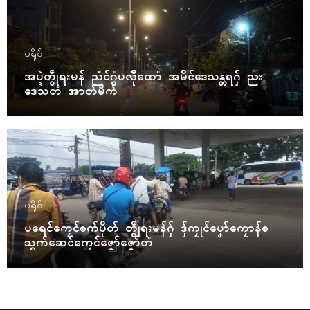
ပရိုၚ်
အပ္ဍဲတွဵုရးမန် ညံၚ်ဂွံပလီုထောံ အမိၚ်ဒေသန္တရဂှ် ညး
ဒေသတံ အာတ်မိက်
ပရိုၚ်
ပရေၚ်ကၠေၚ်စက်ပိုတ် တွဵုရးမန်ဂှ် ဒှ်ကၠုၚ်ပၞော်ကၠောန်စ
သွက်ဆေၚ်ကၠေၚ်ဇၞော်ဇၞော်တံ