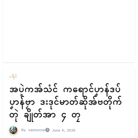
ပရိုၚ်
အပ္ဍဲကအ်သံၚ် ကရောၚ်ပၞာန်ဒပ်
ပၞာန်ဗၟာ ဒးဒုၚ်မာတ်ဆိုအ်ဗတိုက်
တုဲ ချိုတ်အာ ၄ တၠ
By
sanlontai
June 6, 2026