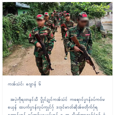
ကအ်သံၚ်၊ ဂျောန် ၆
အပ္ဍဲကဵုရးတနၚ်သဳ ပွိုၚ်ဍုၚ်ကအ်သံၚ် ကရောၚ်ပၞာန်ဒပ်ကဝ်မ
ယှေန် ထပက်ပၞာန်လုပ်ကၠုၚ်ဂှ် ဒးဒုၚ်မာတ်ဆိုအ်ဗတိုက်ဂှ်ရ