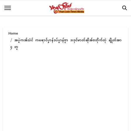
Skip
to
content
Home
အပ္ဍဲကအ်သံၚ် ကရောၚ်ပၞာန်ဒပ်ပၞာန်ဗၟာ ဒးဒုၚ်မာတ်ဆိုအ်ဗတိုက်တုဲ ချိုတ်အာ
၄ တၠ