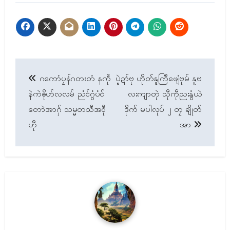
Post
ဂကောံပၠန်ဂတးတံ နကဵု
ပ္ဍဲဍာ်ဗု ဟိုတ်နူကြဳဖျေံဗုမ် နူဗ
navigation
နဲကဲၜိုဟ်လလမ် ညံၚ်ဂွံပံၚ်
လးကျာတုဲ သီုကဵုညးနွံယဲ
တောဲအာဂှ် သမ္မတသီအဝဵု
ဒိုက် မပါလုပ် ၂ တၠ ချိုတ်
ဟီု
အာ