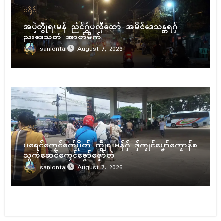
ပရိုၚ်
အပ္ဍဲတွဵုရးမန် ညံၚ်ဂွံပလီုထောံ အမိၚ်ဒေသန္တရဂှ်
ညးဒေသတံ အာတ်မိက်
sanlontai
August 7, 2026
ပရိုၚ်
ပရေၚ်ကၠေၚ်စက်ပိုတ် တွဵုရးမန်ဂှ် ဒှ်ကၠုၚ်ပၞော်ကၠောန်စ
သွက်ဆေၚ်ကၠေၚ်ဇၞော်ဇၞော်တံ
sanlontai
August 7, 2026