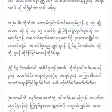
အာ အခိၚ်ကဝက်နာဍဳပြၚ်တုဲ လပါ်ဒပ်ကဝ်မယှေန်ပၞာန် ပရေၚ်
ဒးဝပ် ချိုတ်ဂၠိုၚ်အာလဝ် မဒှ်ရ။
အပ္ဍဲပေါဲဗတိုက်ဏံ ကောန်သ္ဂံၚ်ဒပ်ကဝ်မယှေန်ပၞာန် ၄ တၠ ချို
တ်အာ တုဲ ပ္ဍဲ ၁၄ တၠ ဒးဝပ်ဂှ် သ္ကိုပ်ဗိုလ်မွဲတၠပါလုပ်တုဲ က
ရောၚ်ပၞာန် ကလေၚ်ဆုတ်စဴအာယျရောၚ်ဂှ် ညးတာလျိုၚ်လ
လောၚ်ပရိုၚ် ဂကောံစဵုဒၞာညးဍုၚ်ကွာန် ပွိုၚ်ဍုၚ်ကအ်သံၚ် ဟီု
ကဵု ဌာန်ပရိုၚ်သြင်လောန်တိုၚ်မ်ရ။
ပ္ဍဲပွိုၚ်ဍုၚ်ကအ်သံၚ် အခိၚ်ဥတုဗြဲဏအ် ဟိုတ်နူဒပ်ကဝ်မယှေန်
ပၞာန် ထပက်မံၚ်ကရောၚ်ပၞာန်ဂှ်ရ ပရေၚ်ပၞာန် အကြာၜါလပါ်
အကာဲအရာကြံၚ်မ္ၚိုဟ်မံၚ်တုဲ ပေါဲဗတိုက်ဒှ်မံၚ်ဆက်က်ကီုရ။
ပ္ဍဲရးတနၚ်သဳ စနူဂိတုမေတေံတုဲ ဒပ်ကဝ်မယှေန်ပၞာန် ထပက်က
ရောၚ်ပၞာန်ကီု ကြဳဗုမ်နူဗလးကျာတံကီု ကၠောန်ကၠုၚ်မံၚ် အဆ