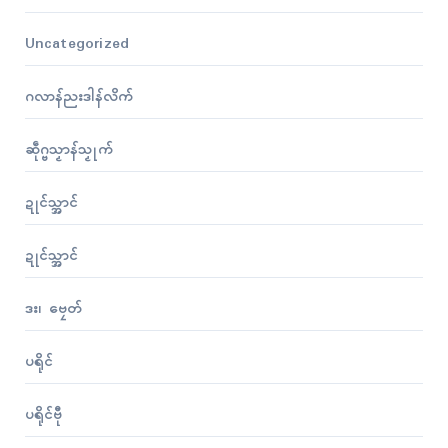
Uncategorized
ဂလာန်ညးဒါန်လိက်
ဆဵုဂ္ဗသၟာန်သၟုက်
ဍုၚ်သ္အာၚ်
ဍုၚ်သ္အာၚ်
ဒး၊ ဗၠေတ်
ပရိုၚ်
ပရိုၚ်ဗီု