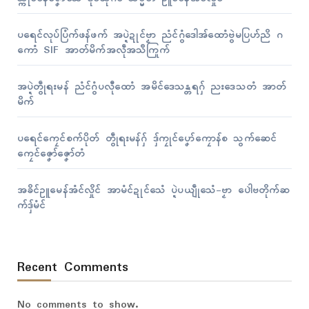
ပရေၚ်လုပ်ပြံက်ဖန်ဖက် အပ္ဍဲဍုၚ်ဗၟာ ညံၚ်ဂွံဒေါအ်ထောံဗွဲမပြဟ်ညိ ဂ
ကောံ SIF အာတ်မိက်အလဵုအသဳကြုက်
အပ္ဍဲတွဵုရးမန် ညံၚ်ဂွံပလီုထောံ အမိၚ်ဒေသန္တရဂှ် ညးဒေသတံ အာတ်
မိက်
ပရေၚ်ကၠေၚ်စက်ပိုတ် တွဵုရးမန်ဂှ် ဒှ်ကၠုၚ်ပၞော်ကၠောန်စ သွက်ဆေၚ်
ကၠေၚ်ဇၞော်ဇၞော်တံ
အခိၚ်ဥူမေန်အံၚ်လှိုၚ် အာမံၚ်ဍုၚ်သေံ ပ္ဍဲပယျဵုသေံ-ဗၟာ ပေါဲဗတိုက်ဆ
က်ဒှ်မံၚ်
Recent Comments
No comments to show.