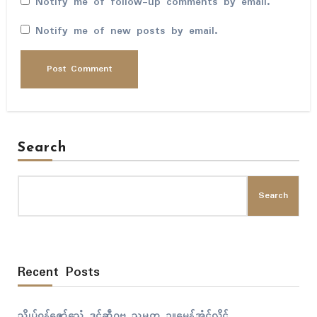
Notify me of follow-up comments by email.
Notify me of new posts by email.
Search
Search
Recent Posts
သ္ကိုပ်ဝန်ဇၞော်သေံ ဒုၚ်ဆဵုဂဗ သမ္မတ ဥူမေန်အံၚ်လှိုၚ်