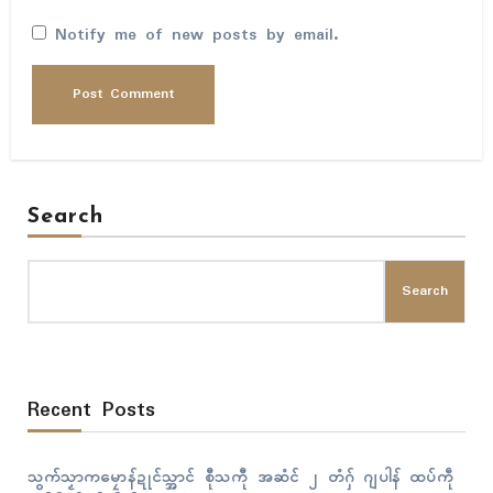
Notify me of new posts by email.
Search
Search
Recent Posts
သွက်သၟာကမၠောန်ဍုၚ်သ္အာၚ် စီုသကီု အဆံၚ် ၂ တံဂှ် ဂျပါန် ထပ်ကဵု