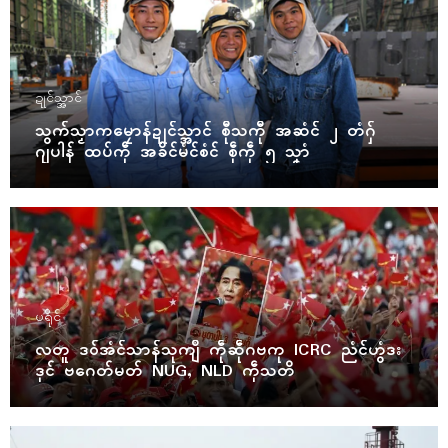
ဍုၚ်သ္အာၚ်
သွက်သၟာကမၠောန်ဍုၚ်သ္အာၚ် စီုသကီု အဆံၚ် ၂ တံဂှ်
ဂျပါန် ထပ်ကဵု အခိၚ်မံၚ်စံၚ် စဵုကဵု ၅ သၞာံ
ပရိုၚ်
လတူ ဒဝ်အံၚ်သာန်သုကျဳ ကဵုဆဵုဂဗကု ICRC ညံၚ်ဟွံဒး
ဒုၚ် ဗဂေတ်မတ် NUG, NLD ကဵုသတိ