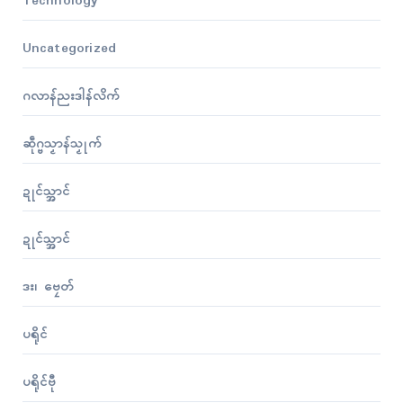
Technology
Uncategorized
ဂလာန်ညးဒါန်လိက်
ဆဵုဂ္ဗသၟာန်သၟုက်
ဍုၚ်သ္အာၚ်
ဍုၚ်သ္အာၚ်
ဒး၊ ဗၠေတ်
ပရိုၚ်
ပရိုၚ်ဗီု