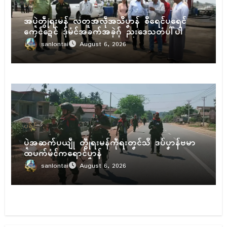
ပရိုၚ်
အပ္ဍဲတွဵုရးမန် လတူအလဵုအသဳပၞာန် စဳရေၚ်ပရေၚ်
ကၠေၚ်ဍေၚ် ဒှ်မံၚ်အခက်အခုဲဂှ် ညးဒေသတံပါ်ပါဲ
sanlontai
August 6, 2026
ပရိုၚ်
ပ္ဍဲအဆက်ပယျဵု တွဵုရးမန်ကဵုရးတၞၚ်သဳ ဒပ်ပၞာန်ဗမာ
ထပက်မံၚ်ကရောၚ်ပၞာန်
sanlontai
August 6, 2026