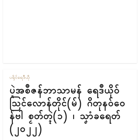
ပရိုၚ်
ရေဒဳယဵု
ပ္ဍဲအစဳဇန်ဘာသာမန် ရေဒဳယိုဝ်
ဩၚ်လောန်တိုၚ်(မ်) ဂိတုနဝ်ဝေ
န်ဗါ စၟတ်တ္ၚဲ(၁) ၊ သၞာံခရေတ်
(၂၀၂၂)