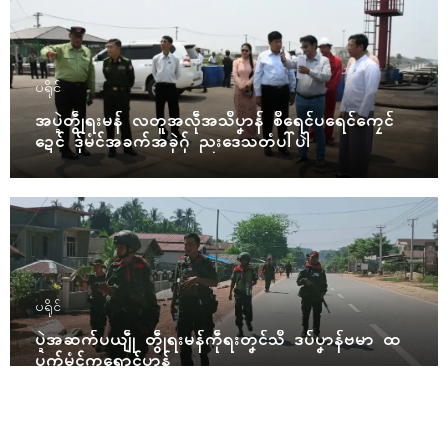
ပရိုၚ်
အပ္ဍဲတွဵုရးမန် လတူအလဵုအသဳပၞာန် စဳရေၚ်ပရေၚ်ကၠေၚ်
ဍေၚ် ဒှ်မံၚ်အခက်အခုဲဂှ် ညးဒေသတံပါ်ပါဲ
ပရိုၚ်
ပ္ဍဲအဆက်ပယျဵု တွဵုရးမန်ကဵုရးတၞၚ်သဳ ဒပ်ပၞာန်ဗမာ ထ
ပက်မံၚ်ကရောၚ်ပၞာန်