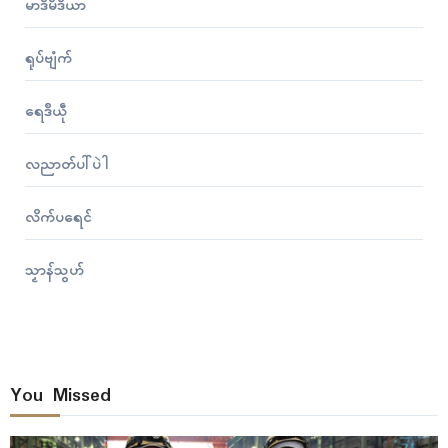
မာဒဳမဳဒဳယာ
ရုပ်ဗျံက်
ရေဒဳယဵု
လညာတ်ပါ်ပဲါ
လိက်ပရေၚ်
သၟာန်သွဟ်
You Missed