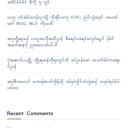
အခိၚ်မံၚ်စံၚ် စဵုကဵု ၅ သၞာံ
လတူ ဒဝ်အံၚ်သာန်သုကျဳ ကဵုဆဵုဂဗကု ICRC ညံၚ်ဟွံဒးဒုၚ် ဗဂေတ်
မတ် NUG, NLD ကဵုသတိ
အပ္ဍဲတွဵုရးမန် လတူအလဵုအသဳပၞာန် စဳရေၚ်ပရေၚ်ကၠေၚ်ဍေၚ် ဒှ်မံၚ်
အခက်အခုဲဂှ် ညးဒေသတံပါ်ပါဲ
ပ္ဍဲအဆက်ပယျဵု တွဵုရးမန်ကဵုရးတၞၚ်သဳ ဒပ်ပၞာန်ဗမာ ထပက်မံၚ်ကရော
ၚ်ပၞာန်
အပ္ဍဲၜဳကလေၚ် ကောန်ဇာတ်ကၟိန်သ္ၚိ ဒပ်ဗၠာဲသၟိၚ်တံဟွံသှ်ေ ဒးဒုၚ်ရပ်မံၚ်
ပဝ်တာ
Recent Comments