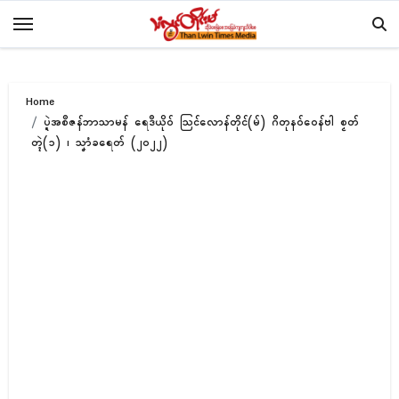
Skip
to
content
Home
ပ္ဍဲအစဳဇန်ဘာသာမန် ရေဒဳယိုဝ် ဩၚ်လောန်တိုၚ်(မ်) ဂိတုနဝ်ဝေန်ဗါ စၟတ်
တ္ၚဲ(၁) ၊ သၞာံခရေတ် (၂၀၂၂)