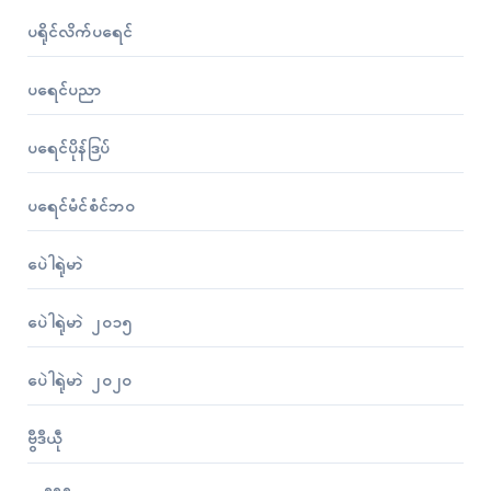
ပရိုၚ်လိက်ပရေၚ်
ပရေၚ်ပညာ
ပရေၚ်ပိုန်ဒြပ်
ပရေၚ်မံၚ်စံၚ်ဘဝ
ပေဲါရုဲမာဲ
ပေဲါရုဲမာဲ ၂၀၁၅
ပေဲါရုဲမာဲ ၂၀၂၀
ဗွဳဒဳယဵု