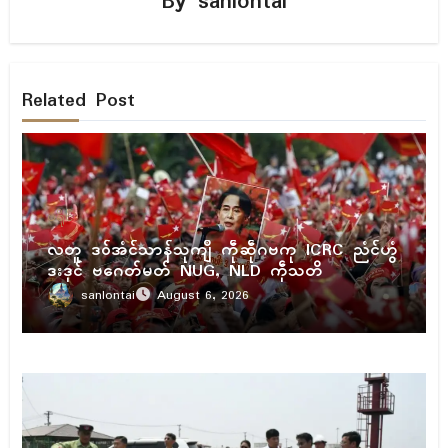
By
sanlontai
Related Post
ပရိုၚ်
လတူ ဒဝ်အံၚ်သာန်သုကျဳ ကဵုဆဵုဂဗကု ICRC ညံၚ်ဟွံ
ဒးဒုၚ် ဗဂေတ်မတ် NUG, NLD ကဵုသတိ
sanlontai
August 6, 2026