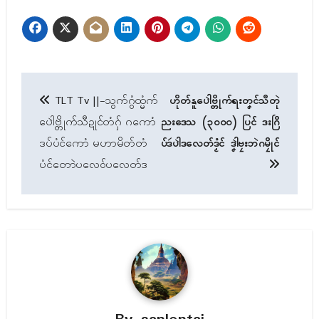
Post
TLT Tv ||-သွက်ဂွံထ္မံက်
ဟိုတ်နူပေါဲဗ္တိုက်ရးတၞၚ်သဳတုဲ
navigation
ပေါဲဗ္တိုက်သီဍုၚ်တံဂှ် ဂကောံ
ညးဒေသ (၃၀၀၀) ပြၚ် ဒးဂြိ
ဒပ်ပံၚ်ကောံ မဟာမိတ်တံ
ပ်ဒဴပါဲဒလေတ်ဒၟံၚ် ဒၞါဲဗၠးဘဲဂမၠိုၚ်
ပံၚ်တောဲပလေဝ်ပလေတ်ဒ