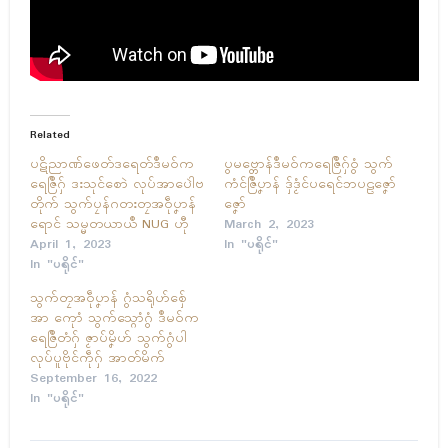
Related
ပဋိညာဏ်ဖေတ်ဒရေတ်ဒဳမဝ်က
ပွမဗ္တောန်ဒဳမဝ်ကရေဇြဳဂှ်ဝွံ သွက်
ရေဇြဳဂှ် ဒးသုၚ်စောဲ လုပ်အာပေါဲဗ
ကံၚ်ဇြဳပၞာန် ဒှ်ဒၟံၚ်ပရေၚ်ဘပဠဇၞော်
တိုက် သွက်ပၠန်ဂတးတၠအဝဵုပၞာန်
ဇၞော်
ရောၚ် သမ္မတယာယဳ NUG ဟီု
March 2, 2023
April 1, 2023
In "ပရိုၚ်"
In "ပရိုၚ်"
သွက်တၠအဝဵုပၞာန် ဂွံသရိုဟ်စှ်ေ
အာ ကေုာံ သွက်သ္ဂောံဂွံ ဒဳမဝ်က
ရေဇြဳတံဂှ် ဇၟာပ်မၞိဟ် သွက်ဂွံပါ
လုပ်ပူဗိုၚ်ကဵုဂှ် အာတ်မိက်
September 16, 2022
In "ပရိုၚ်"