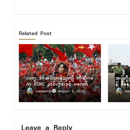
Related Post
ပရိုၚ်
ပရိုၚ်
လတူ ဒဝ်အံၚ်သာန်သုကျဳ ကဵုဆဵုဂဗ
အပ္ဍဲတ
ကု ICRC ညံၚ်ဟွံဒးဒုၚ် ဗဂေတ်
န် စဳရေ
မတ် NUG, NLD ကဵုသတိ
အခက်အခ
sanlontai
sa
August 6, 2026
Leave a Reply