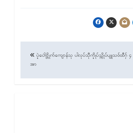
Post
ပ္ဍဲပေါဲဗ္တိုက်ကျောန်သု ပါလုပ်သီုက္ဍိုပ်သ္ကိုပ်ပျူသဝ်ထဳဂှ် ၄
navigation
အာ