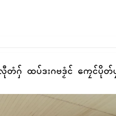
ုတံဂှ် ထပ်ဒးဂဗဒၟံၚ် ကၠေၚ်ပိုတ်ပ