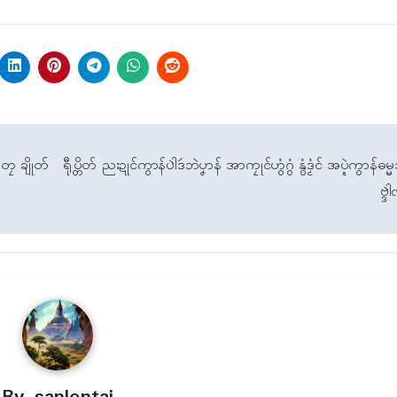
 တၠ ချိုတ်
ရီုပ္တိတ် ညးဍုၚ်ကွာန်ပါဲဒဴဘဲပၞာန် အာကၠုၚ်ဟွံဂွံ နွံဒၟံၚ် အပ္ဍဲကွာန်ဓ
ဗ္ဒါဲ