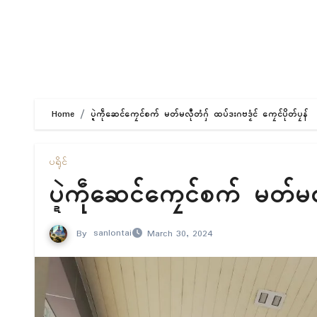
Home
ပ္ဍဲကဵုဆေၚ်ကၠေၚ်စက် မတ်မလီုတံဂှ် ထပ်ဒးဂဗဒၟံၚ် ကၠေၚ်ပိုတ်ပၠန်
ပရိုၚ်
ပ္ဍဲကဵုဆေၚ်ကၠေၚ်စက် မတ်မလီ
By
sanlontai
March 30, 2024