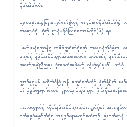
ပိုတ်အိုတ်တံရ။
တၠကမၠောနသွံတြးကၠေၚ်စက်မွဲတၠဂှ် ကၠေၚ်စက်ပိုတ်အိုတ်ဂှ်ဝွံ လ္ပာ်
တံရောၚ်ဂှ် ဟီုကဵု ဌာန်ပရိုၚ်သြၚ်လောန်တိုၚ်(မ်) ရ။
“စက်ယန်ကၠောန်ဂွံ အခိၚ်က္ညၚ်ဏံဂှ်တှ်ေ ကမၠောန်သိုၚ်ခၞံတံ၊ စ
ကၠေၚ်ဂှ် ဒှ်ဒၟံၚ်အခိၚ်သၠုၚ်အိုတ်ဏောၚ်။ အခိၚ်ဏံဂှ် နူကဵုသီလဝါတ
အခက်အခုဲညိညရ။ ဒှ်အခက်အခုဲတှ်ေ သွံဟွံရုမ်ပုဟ်” သာ်ဝွံ 
သ္အာၚ်နူဂှ်ပၠန် နကဵုကံၚ်ဇြဳပၞာန် ကၠေၚ်စက်တံဂှ် ၜိုတ်နွံပၟ
တုဲ ပ္ဍဲဗွဝ်ဖျာမ္ၚးဂှ်လေဝ် ၚုဟ်သၠုၚ်တိုန်ကၠုၚ် ဂၠိုၚ်ကဵုဆမာန်
ကာလလၟုဟ်ဂှ် ဟိုတ်နူဒှ်အခိၚ်ကၟာတ်ဘာက္ညၚ်ဂှ်တုဲ အာကၠုၚ်တရဴဂၠို
စက်ဇၞော်ဇၞော်တံဂှ်ရ အပ္ဍဲဗွဝ်ဖျာကၠေၚ်စက်တံဂှ် ဇြဟတ်ရာန် သၠု