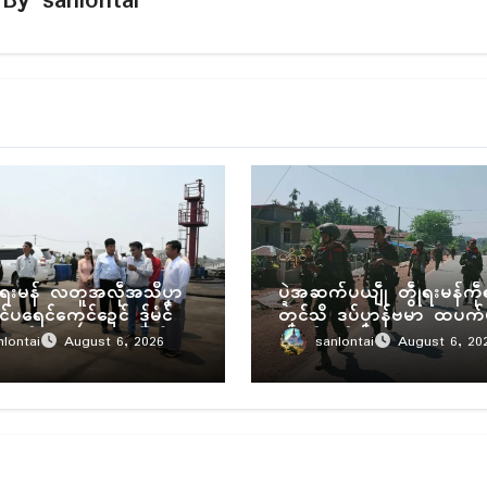
By
sanlontai
ပရိုၚ်
ွဵုရးမန် လတူအလဵုအသဳပၞာ
ပ္ဍဲအဆက်ပယျဵု တွဵုရးမန်ကဵု
ၚ်ပရေၚ်ကၠေၚ်ဍေၚ် ဒှ်မံၚ်
တၞၚ်သဳ ဒပ်ပၞာန်ဗမာ ထပက်
ုဲဂှ် ညးဒေသတံပါ်ပါဲ
ရောၚ်ပၞာန်
nlontai
sanlontai
August 6, 2026
August 6, 20