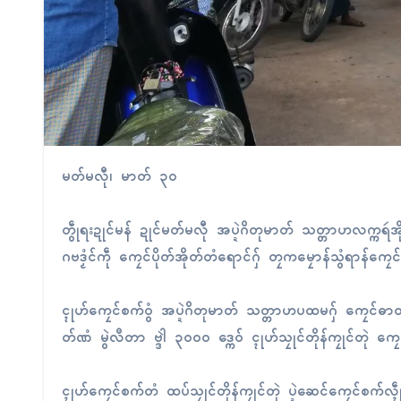
မတ်မလီု၊ မာတ် ၃၀
တွဵုရးဍုၚ်မန် ဍုၚ်မတ်မလီု အပ္ဍဲဂိတုမာတ် သတ္တာဟလက္ကရဴအို
ဂဗဒၟံၚ်ကဵု ကၠေၚ်ပိုတ်အိုတ်တံရောၚ်ဂှ် တၠကမၠောန်သွံရာန်ကၠေ
ၚုဟ်ကၠေၚ်စက်ဝွံ အပ္ဍဲဂိတုမာတ် သတ္တာဟပထမဂှ် ကၠေၚ်ဓာတ
တ်ဏံ မွဲလဳတာ ဗ္ဒါဲ ၃၀၀၀ ဒ္ကေဝ် ၚုဟ်သၠုၚ်တိုန်ကၠုၚ်တုဲ ကၠ
ၚုဟ်ကၠေၚ်စက်တံ ထပ်သၠုၚ်တိုန်ကၠုၚ်တုဲ ပ္ဍဲဆေၚ်ကၠေၚ်စက်လ္