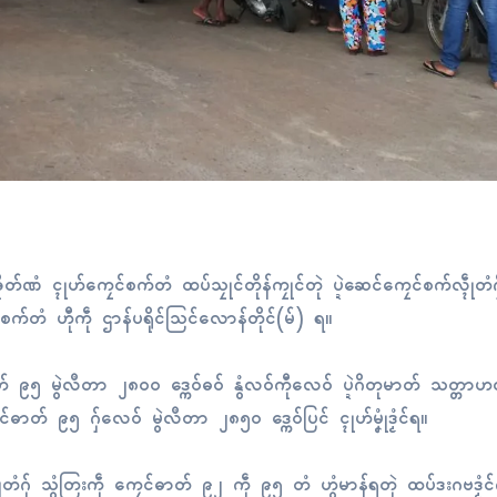
တ်ဏံ ၚုဟ်ကၠေၚ်စက်တံ ထပ်သၠုၚ်တိုန်ကၠုၚ်တုဲ ပ္ဍဲဆေၚ်ကၠေၚ်စက်လ္ၚဵုတံ
ၚ်စက်တံ ဟီုကဵု ဌာန်ပရိုၚ်သြၚ်လောန်တိုၚ်(မ်) ရ။
် ၉၅ မွဲလဳတာ ၂၈၀၀ ဒ္ကေဝ်ဓဝ် နွံလဝ်ကီုလေဝ် ပ္ဍဲဂိတုမာတ် သတ္တာဟလ
ေၚ်ဓာတ် ၉၅ ဂှ်လေဝ် မွဲလဳတာ ၂၈၅၀ ဒ္ကေဝ်ပြၚ် ၚုဟ်မၞုံဒၟံၚ်ရ။
ၚဵုတံဂှ် သွံတြးကဵု ကၠေၚ်ဓာတ် ၉၂ ကဵု ၉၅ တံ ဟွံမာန်ရတုဲ ထပ်ဒးဂဗဒၟံၚ်