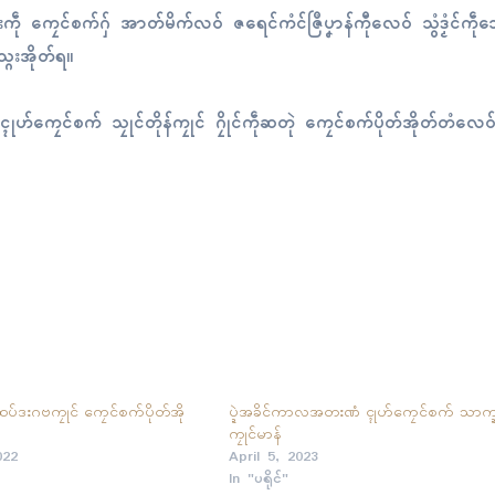
ြးကဵု ကၠေၚ်စက်ဂှ် အာတ်မိက်လဝ် ဇရေၚ်ကံၚ်ဇြဳပၞာန်ကီုလေဝ် သွံဒၟံၚ်ကဵုသၞ
သ္ဂးအိုတ်ရ။
်ဏံ ၚုဟ်ကၠေၚ်စက် သၠုၚ်တိုန်ကၠုၚ် ဂၠိုၚ်ကဵုဆတုဲ ကၠေၚ်စက်ပိုတ်အိုတ်တံလေ
န် ထပ်ဒးဂဗကၠုၚ် ကၠေၚ်စက်ပိုတ်အို
ပ္ဍဲအခိၚ်ကာလအတးဏံ ၚုဟ်ကၠေၚ်စက် သာက္ဍ
ကၠုၚ်မာန်
022
April 5, 2023
In "ပရိုၚ်"