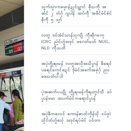
သွက်သၟာကမၠောန်ဍုၚ်သ္အာၚ် စီုသကီု အ
ဆံၚ် ၂ တံဂှ် ဂျပါန် ထပ်ကဵု အခိၚ်မံၚ်စံၚ်
စဵုကဵု ၅ သၞာံ
လတူ ဒဝ်အံၚ်သာန်သုကျဳ ကဵုဆဵုဂဗကု
ICRC ညံၚ်ဟွံဒးဒုၚ် ဗဂေတ်မတ် NUG,
NLD ကဵုသတိ
အပ္ဍဲတွဵုရးမန် လတူအလဵုအသဳပၞာန် စဳရေၚ်
ပရေၚ်ကၠေၚ်ဍေၚ် ဒှ်မံၚ်အခက်အခုဲဂှ် ညး
ဒေသတံပါ်ပါဲ
ပ္ဍဲအဆက်ပယျဵု တွဵုရးမန်ကဵုရးတၞၚ်သဳ ဒပ်
ပၞာန်ဗမာ ထပက်မံၚ်ကရောၚ်ပၞာန်
အပ္ဍဲၜဳကလေၚ် ကောန်ဇာတ်ကၟိန်သ္ၚိ ဒပ်ဗၠာဲ
သၟိၚ်တံဟွံသှ်ေ ဒးဒုၚ်ရပ်မံၚ် ပဝ်တာ