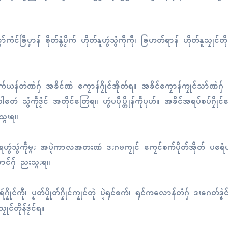
ကံၚ်ဇြဳပၞာန် ၜိုတ်နွံပၟိက် ဟိုတ်နူဟွံသွံကဵုကီု၊ ဇြဟတ်ရာန် ဟိုတ်နူသၠုၚ်တိုန
က်ယန်တံဏံဂှ် အခိၚ်ဏံ ကၠောန်ဂၠိုၚ်အိုတ်ရ။ အခိၚ်ကၠောန်ကၠုၚ်သာ်ဏံဂှ် တ
ေံ သွံကဵုဒၟံၚ် အတိုၚ်တြေံရ။ ဟွံပပဵုပ္တိုန်ကဵုပုဟ်။ အခိၚ်အရပ်စပ်ဂၠိုၚ်တှ်
သ္ဂးရ။
ိက် ယဝ်ရဟွံသွံကဵုမ္ဂး အပ္ဍဲကာလအတးဏံ ဒးဂဗကၠုၚ် ကၠေၚ်စက်ပိုတ်အိုတ် ပရေံ
ဏောၚ်ဂှ် ညးသ္ဂးရ။
ၚ်ကီု၊ ပၟတ်ပၠိုတ်ဂၠိုၚ်ကၠုၚ်တုဲ ပ္ဍဲရုၚ်စက်၊ ရုၚ်ကလောန်တံဂှ် ဒးဂေတ်ဒၟံၚ
ၚ်တိုန်ဒၟံၚ်ရ။