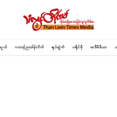
်သွဟ်
ဂလာန်ညးဒါန်လိက်
ရုပ်ဗျံက်
ပရိုၚ်ဗီု
မာဒဳမဳဒဳယာ
ပ