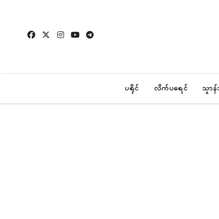
Skip
to
content
ပရိုၚ်
လိက်ပရေၚ်
သၟာန