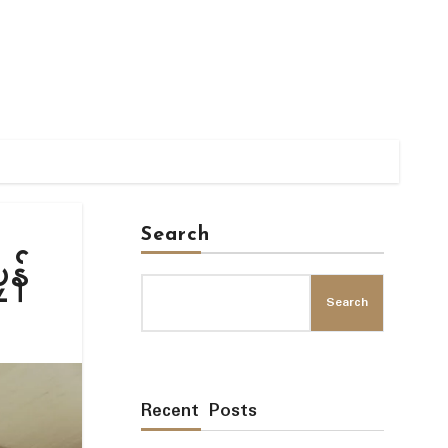
Search
ၠန်
Search
Recent Posts