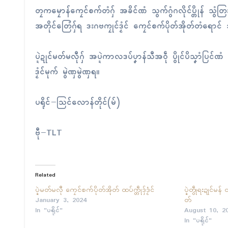
တၠကမၠောန်ကၠေၚ်စက်တံဂှ် အခိၚ်ဏံ သွက်ဂွံဂလိုၚ်ပ္တိုန် သွံတ
အတိုၚ်တြေံဂှ်ရ ဒးဂဗကၠုၚ်ဒၟံၚ် ကၠေၚ်စက်ပိုတ်အိုတ်တံရောၚ် 
ပ္ဍဲဍုၚ်မတ်မလီုဂှ် အပ္ဍဲကာလဒပ်ပၞာန်သီအဝဵု ပွိုၚ်ပိသၞာံပြၚ
ဒၟံၚ်မုက် မွဲဏှမွဲဏှရ။
ပရိုၚ်−သြၚ်လောန်တိုၚ်(မ်)
ဗီု−TLT
Related
ပ္ဍဲမတ်မလီု ကၠေၚ်စက်ပိုတ်အိုတ် ထပ်က္တဵုဒှ်ဒၟံၚ်
ပ္ဍဲတွဵုရးဍုၚ်မ
January 3, 2024
တ်
In "ပရိုၚ်"
August 10, 2
In "ပရိုၚ်"