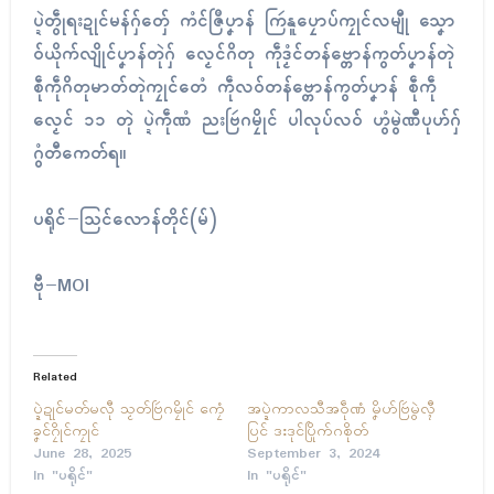
ပ္ဍဲတွဵုရးဍုၚ်မန်ဂှ်တှ်ေ ကံၚ်ဇြဳပၞာန် ကြဴနူပၠောပ်ကၠုၚ်လမျီု သၞော
ဝ်ယိုက်လျိုၚ်ပၞာန်တုဲဂှ် လၟေၚ်ဂိတု ကဵုဒၟံၚ်တန်ဗ္တောန်ကွတ်ပၞာန်တုဲ
စဵုကဵုဂိတုမာတ်တုဲကၠုၚ်တေံ ကဵုလဝ်တန်ဗ္တောန်ကွတ်ပၞာန် စဵုကဵု
လၟေၚ် ၁၁ တုဲ ပ္ဍဲကဵုဏံ ညးဗြဴဂမၠိုၚ် ပါလုပ်လဝ် ဟွံမွဲဏီပုဟ်ဂှ်
ဂွံတီကေတ်ရ။
ပရိုၚ်−သြၚ်လောန်တိုၚ်(မ်)
ဗီု−MOI
Related
ပ္ဍဲဍုၚ်မတ်မလီု သၟတ်ဗြဴဂမၠိုၚ် ကၠေံ
အပ္ဍဲကာလသီအဝဵုဏံ မၞိဟ်ဗြဴမွဲလ္ၚီ
ခၞၚ်ဂၠိုၚ်ကၠုၚ်
ပြၚ် ဒးဒုၚ်ပြိုက်ဂစိုတ်
June 28, 2025
September 3, 2024
In "ပရိုၚ်"
In "ပရိုၚ်"