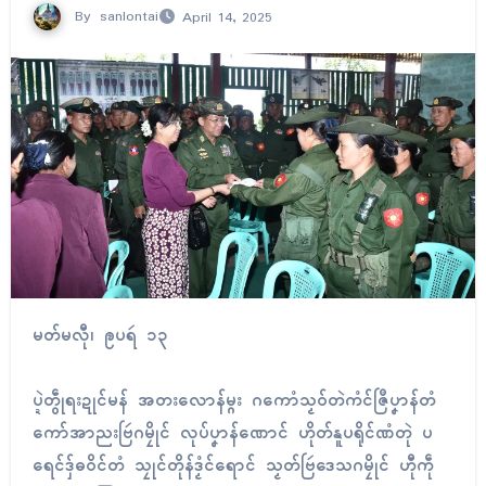
By
sanlontai
April 14, 2025
မတ်မလီု၊ ဨပရဴ ၁၃
ပ္ဍဲတွဵုရးဍုၚ်မန် အတးလောန်မ္ဂး ဂကောံသၟဝ်တဲကံၚ်ဇြဳပၞာန်တံ
ကော်အာညးဗြဴဂမၠိုၚ် လုပ်ပၞာန်ဏောၚ် ဟိုတ်နူပရိုၚ်ဏံတုဲ ပ
ရေၚ်ဒှ်ဓဝိၚ်တံ သၠုၚ်တိုန်ဒၟံၚ်ရောၚ် သၟတ်ဗြဴဒေသဂမၠိုၚ် ဟီုကဵု