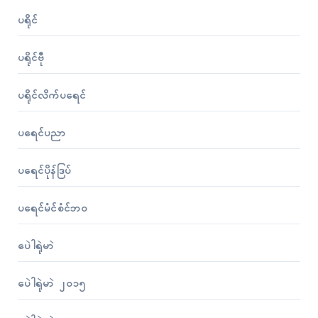
ပရိုၚ်
ပရိုၚ်ဗီု
ပရိုၚ်လိက်ပရေၚ်
ပရေၚ်ပညာ
ပရေၚ်ပိုန်ဒြပ်
ပရေၚ်မံၚ်စံၚ်ဘဝ
ပေဲါရုဲမာဲ
ပေဲါရုဲမာဲ ၂၀၁၅