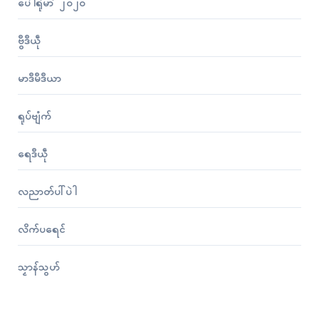
ပေဲါရုဲမာဲ ၂၀၂၀
ဗွဳဒဳယဵု
မာဒဳမဳဒဳယာ
ရုပ်ဗျံက်
ရေဒဳယဵု
လညာတ်ပါ်ပဲါ
လိက်ပရေၚ်
သၟာန်သွဟ်