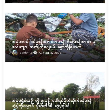
ပရိုၚ်
အပ္ဍဲဖာပန် ဒပ်ပၞာန်ဒးလဝ်ဘဲပၞာန် ဂိလောန်အာတံ နူ
ဗလးကျာ ဆက်ကြဳဖျေံဗုမ် ဇၞော်ကဵုဇြဟတ်
sanlontai
August 8, 2026
ပရိုၚ်
အပ္ဍဲခရိုၚ်သဓီု တွဵုရးမန် ပေါဲရပ်မၞိဟ်ယိုက်ဝန်ပၞာန်
ဟွံမွဲကဵုသၞောဝ် မၞိဟ်ဘိုၚ်ရီု ဟွံမွဲဒှ်မံၚ်