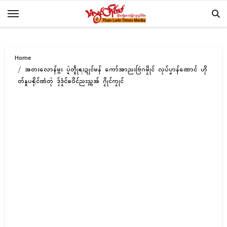
Skip
to
content
Home
အတးလောန်မ္ဂး ပ္ဍဲတွဵုရးဍုၚ်မန် ကော်အာညးဗြဴဂမၠိုၚ် လုပ်ပၞာန်ဏောၚ် ဟို
တ်နူပရိုၚ်ဏံတုဲ ဒှ်ဒၟံၚ်ဓဝိၚ်ညးသ္ကအ် ဂၠိုၚ်ကၠုၚ်