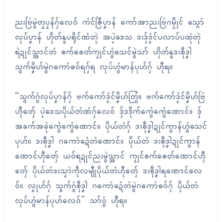
ညးဗြဴမွဲတၠပၠန်ဂှ်လေဝ် ကံၚ်ဇြဳပၞာန် ကော်အာညးဗြဴဂမၠိုၚ် သ္ဂောံ
လုပ်ပၞာန် ဟိုတ်နူပရိုၚ်ဏံတုဲ အပ္ဍဲဒေသ ဒးဒှ်ဒၟံၚ်ပလာပ်ပထုဲတုဲ
ရဲဍုၚ်သ္အာၚ်တံ ၜက်ၜေတ်ကၠုၚ်ဟွံသေၚ်မွဲသာ် ဟိုတ်နူဒးစဵုဒၞါ
သွက်မၞိဟ်မွဲဂကောံဓဝ်ရဂှ်ရ လုပ်ဟွံမာန်ပုဟ်ဂှ် ဟီုရ။
“သွက်ဂွံလုပ်ပၞာန်ဂှ် ဗက်ကော်ဒၟံၚ်မၞိဟ်တြုံ။ ဗက်ကော်ဒၟံၚ်မၞိဟ်ဗြဴ
ဟီုတှ်ေ ပ္ဍဲဒေသပိုယ်တံဏံဂှ်လေဝ် ဒှ်ဒဒိုက်ကွေံကွေံဏောၚ်။ ဒှ်
အခက်အခုဲကွေံကွေံဏောၚ်။ ပိုယ်တံဂှ် ဒးစဵုဒၞါဍုၚ်ကွာန်ဟွံသေၚ်
ပုဟ်။ ဒးစဵုဒၞါ ဂကောံဍေံတံဏောၚ်။ ပိုယ်တံ ဒးစဵုဒၞါဍုၚ်ကွာန်
ဏောၚ်ဟီုတှ်ေ ယဝ်ရဍုၚ်ညးမွဲသ္အာၚ် ကၠုၚ်ၜက်ၜေတ်ဏောၚ်ဟီု
တှ်ေ ပိုယ်တံဒးသၠာဲကဵုလမျီုပိုယ်တံဟီုတှ်ေ ဒးစဵုဒၞါရဏောၚ်လေ
ဝ်။ လၟုဟ်ဂှ် သွက်ဂွံစဵုဒၞါ ဂကောံဍေံတံမွဲဂကောံဓဝ်ဂှ် ပိုယ်တံ
လုပ်ဟွံမာန်ပုဟ်လေဝ်” သာ်ဝွံ ဟီုရ။