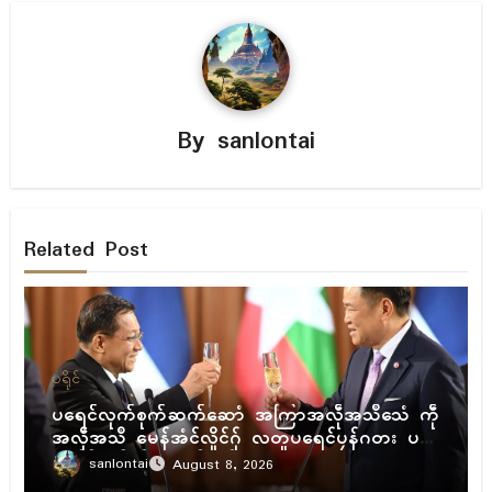
By
sanlontai
Related Post
ပရိုၚ်
ပရေၚ်လုက်စုက်ဆက်ဆောံ အကြာအလဵုအသဳသေံ ကဵု
အလဵုအသဳ မေန်အံၚ်လှိုၚ်ဂှ် လတူပရေၚ်ပၠန်ဂတး ပ
ရေၚ်ဇီုကပိုက် နွံကၠုၚ်မာန်ဟာ
sanlontai
August 8, 2026