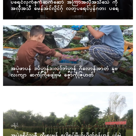
ပရေၚ်လုက်စုက်ဆက်ဆောံ အကြာအလဵုအသဳသေံ ကဵု
အလဵုအသဳ မေန်အံၚ်လှိုၚ်ဂှ် လတူပရေၚ်ပၠန်ဂတး ပရေၚ်ဇီု
ကပိုက် နွံကၠုၚ်မာန်ဟာ
ပရိုၚ်
အပ္ဍဲဖာပန် ဒပ်ပၞာန်ဒးလဝ်ဘဲပၞာန် ဂိလောန်အာတံ နူဗ
လးကျာ ဆက်ကြဳဖျေံဗုမ် ဇၞော်ကဵုဇြဟတ်
ပရိုၚ်
အပ္ဍဲခရိုၚ်သဓီု တွဵုရးမန် ပေါဲရပ်မၞိဟ်ယိုက်ဝန်ပၞာန် ဟွံမွဲ