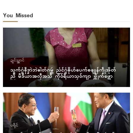
You Missed
ဍုၚ်သ္အာၚ်
သွက်ဂွံစဵုဒၞာဲဘဲဓါတ်ဂမ္တဴ ညံၚ်ဂွံၜိုဟ်ပေက်စဖျုန်ကၠဵုအိုတ်
ညိ မဳဒဳယာအလဵုအသဳ ကိုဝ်ရဳယာသၟဝ်ကျာ ဗ္တိုက်ဖ္အော
ဝ်
ပရိုၚ်