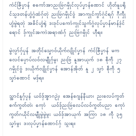
ကံၚ်ဇြဳပၞာန် စကော်အာညးဗြဴဂမၠိုၚ်လုပ်ပၞာန်ဏောၚ် ဟိုတ်နူပရို
ၚ်သ္ပဒတန်ဟွံဂွံဏံဂှ်တုဲ ညးဗြဴဂမၠိုၚ်ဝွံ အာကၠုၚ်ကွာ်ဂၠံၚ်ရဂှ် ဂီုကၠီု
ဟွံမွဲရတုဲ အခိၚ်ဟွံရုဲ ဒးဒုၚ်ပကောံကၠုၚ်သွက်ဂွံလုပ်ပၞာန်မာန်ဒၟံၚ်
ရောၚ် ဒှ်ကၠုၚ်အကာဲအရာဏံဂှ် ညးဗြဴဂမၠိုၚ် ဟီုရ။
မွဲလ္ပာ်ဂှ်ပၠန် အတိုၚ်သၞောဝ်ယိုက်လျိုၚ်ပၞာန် ကံၚ်ဇြဳပၞာန် မက
လေၚ်ပၠောပ်လဝ်လမျီုဂှ်မ္ဂး ညးဗြဴ နူအာယုက် ၁၈ စဵုကဵု ၂၇
ဂမၠိုၚ်ဝွံ ဒးယိုက်လျိုၚ်ပၞာန် အောန်အိုတ် နူ ၂ သၞာံ စဵုကဵု ၅
သၞာံဏောၚ် မဒှ်ရ။
သ္အာၚ်နူဂှ်ပၠန် ယဝ်ဒှ်အ္စာဂဥုဲ၊ အေန်ဂျေန်နဳယာ၊ ညးလေပ်ကွတ်
စက်ကွတ်တဲ၊ ကေုာံ ယဝ်ဒှ်ညးဗြဴလေပ်လဝ်ကွတ်ပညာ ကေုာံ
ကွတ်ဂယိုၚ်လမျီုမွဲမွဲမ္ဂး ယဝ်ဒှ်အာယုက် အကြာ ၁၈ ကဵု ၃၅
သၞာံမ္ဂး ဒးလုပ်ပၞာန်ဏောၚ်ဂှ် သ္ဂးရ။