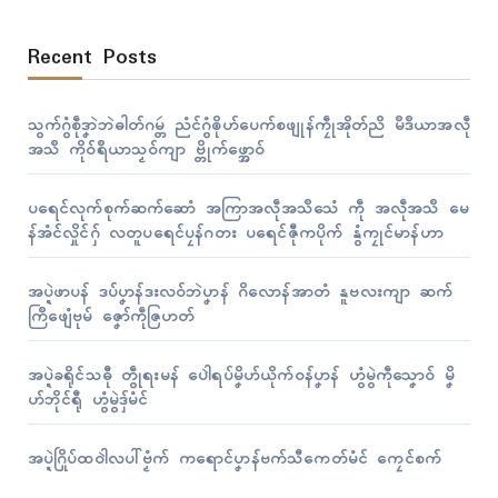
Recent Posts
သွက်ဂွံစဵုဒၞာဲဘဲဓါတ်ဂမ္တဴ ညံၚ်ဂွံၜိုဟ်ပေက်စဖျုန်ကၠဵုအိုတ်ညိ မဳဒဳယာအလဵု
အသဳ ကိုဝ်ရဳယာသၟဝ်ကျာ ဗ္တိုက်ဖ္အောဝ်
ပရေၚ်လုက်စုက်ဆက်ဆောံ အကြာအလဵုအသဳသေံ ကဵု အလဵုအသဳ မေ
န်အံၚ်လှိုၚ်ဂှ် လတူပရေၚ်ပၠန်ဂတး ပရေၚ်ဇီုကပိုက် နွံကၠုၚ်မာန်ဟာ
အပ္ဍဲဖာပန် ဒပ်ပၞာန်ဒးလဝ်ဘဲပၞာန် ဂိလောန်အာတံ နူဗလးကျာ ဆက်
ကြဳဖျေံဗုမ် ဇၞော်ကဵုဇြဟတ်
အပ္ဍဲခရိုၚ်သဓီု တွဵုရးမန် ပေါဲရပ်မၞိဟ်ယိုက်ဝန်ပၞာန် ဟွံမွဲကဵုသၞောဝ် မၞိ
ဟ်ဘိုၚ်ရီု ဟွံမွဲဒှ်မံၚ်
အပ္ဍဲဂြိုပ်ထဝါဲလပါ်ဗၟံက် ကရောၚ်ပၞာန်ဗက်သီကေတ်မံၚ် ကၠေၚ်စက်