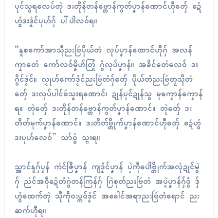
ပုၚ်သွရလေပ်တုဲ ဒးတိုန်တန်ဗ္တောန်ကွတ်ပၞာန်ဏောၚ်ဟီုတှ်ေ ဍေံ
ဟွံဒးဒၟံၚ်ပုဟ်ဂှ် ပါ်ပါဲလဝ်ရ။
“နူစကော်အာသီုညးဗြဴပိုယ်တံ လုပ်ပၞာန်ဏောၚ်ဟီုဂှ် အလန်
ကၠာတေံ ကော်လဝ်မၞိဟ်တြုံ ဂွံလုပ်ပၞာန်။ အခိၚ်တေံလေဝ် ဒး
ဂွိၚ်ဒၟံၚ်။ လၟုဟ်ကော်ဒၟံၚ်ညးဗြဴတံဂှ်တှ်ေ ပိုယ်တံညးဗြဴတၠသ္ၚိတံ
တှ်ေ ဒးလုပ်ပါၚ်ဖဴသၟးရဏောၚ်၊ ဍုန်ပုၚ်ဍုန်သွ မုကၠောန်ကၠောန်
ရ။ တုဲတှ်ေ ဒးတိုန်တန်ဗ္တောန်ကွတ်ပၞာန်ဏောၚ်။ တုဲတှ်ေ ဒး
တိတ်မုက်ပၞာန်ဏောၚ်။ ဒးတိတ်ဗ္တိုက်ပၞာန်ဏောၚ်ဟီုတှ်ေ ဍေံဟွံ
ဒးပုဟ်လေဝ်” သာ်ဝွံ သ္ဂးရ။
သ္အာၚ်နူဂှ်ပၠန် ကံၚ်ဇြဳပၞာန် ကျဒၟံၚ်ပၞာန် ပ္ဍဲကဵုပေါဲဗ္တိုက်အလုံဍုၚ်မွဲ
ဂှ် ညံၚ်အဝဵုဍေံတံဂွံတန်ကြန်ဂှ် ဂြဲစုတ်ညးဗြဴတံ အပ္ဍဲပၞာန်ဂှ်ဝွံ ဒှ်
ဟွံထေက်တုဲ သီုကဵုဝးပ္ကဝ်ဒၟံၚ် အခေါၚ်အရာညးဗြဴတံရောၚ် ညး
ဆက်ဟီုရ။