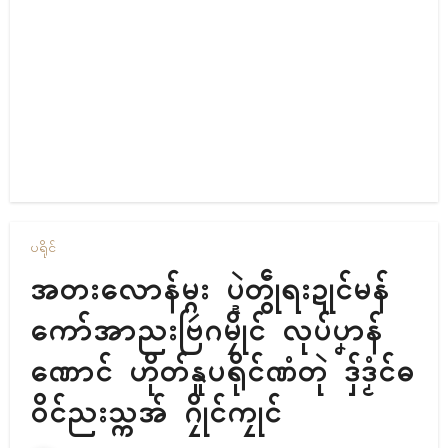
ပရိုၚ်
အတးလောန်မ္ဂး ပ္ဍဲတွဵုရးဍုၚ်မန်
ကော်အာညးဗြဴဂမၠိုၚ် လုပ်ပၞာန်
ဏောၚ် ဟိုတ်နူပရိုၚ်ဏံတုဲ ဒှ်ဒၟံၚ်ဓ
ဝိၚ်ညးသ္ကအ် ဂၠိုၚ်ကၠုၚ်