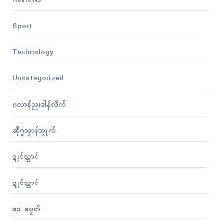
Reviews
Sport
Technology
Uncategorized
ဂလာန်ညးဒါန်လိက်
ဆဵုဂ္ဗသၟာန်သၟုက်
ဍုၚ်သ္အာၚ်
ဍုၚ်သ္အာၚ်
ဒး၊ ဗၠေတ်