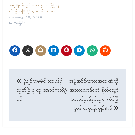
အပ္ဍဲပွိုၚ်မွဲသၞာံ ဟိုတ်နူကံၚ်ဇြဳပၞာန်
တုဲ မၞိဟ်ဗြဴ ဗ္ဒါဲ ၄၀၀ ချိုတ်အာ
January 10, 2024
In "ပရိုၚ်"
Post
ပ္ဍဲဍုၚ်ကမမံၚ် ဘာပန်ဂှ်
အပ္ဍဲအခိၚ်ကာလအတးဏံကဵု
navigation
သၟတ်ဗြဴ ၃ တၠ ဒးမာၚ်ကလိဂွံ
အတးလောန်တေံ ၜိုတ်သ္ဂောံ
ဝပ်
ပလေဝ်ပၞာန်ဒုၚ်သၟးရ ကံၚ်ဇြဳ
ပၞာန် ကၠောန်ကၠုၚ်မာန်