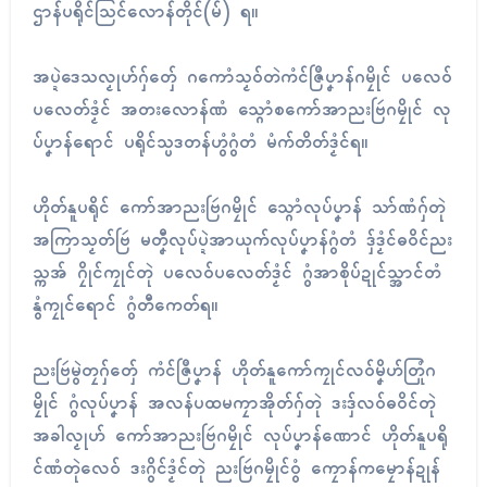
ဌာန်ပရိုၚ်သြၚ်လောန်တိုၚ်(မ်) ရ။
အပ္ဍဲဒေသလၟုဟ်ဂှ်တှ်ေ ဂကောံသၟဝ်တဲကံၚ်ဇြဳပၞာန်ဂမၠိုၚ် ပလေဝ်
ပလေတ်ဒၟံၚ် အတးလောန်ဏံ သ္ဂောံစကော်အာညးဗြဴဂမၠိုၚ် လု
ပ်ပၞာန်ရောၚ် ပရိုၚ်သ္ပဒတန်ဟွံဂွံတံ မံက်တိတ်ဒၟံၚ်ရ။
ဟိုတ်နူပရိုၚ် ကော်အာညးဗြဴဂမၠိုၚ် သ္ဂောံလုပ်ပၞာန် သာ်ဏံဂှ်တုဲ
အကြာသၟတ်ဗြဴ မတၞီလုပ်ပ္ဍဲအာယုက်လုပ်ပၞာန်ဂွံတံ ဒှ်ဒၟံၚ်ဓဝိၚ်ညး
သ္ကအ် ဂၠိုၚ်ကၠုၚ်တုဲ ပလေဝ်ပလေတ်ဒၟံၚ် ဂွံအာစိုပ်ဍုၚ်သ္အာၚ်တံ
နွံကၠုၚ်ရောၚ် ဂွံတီကေတ်ရ။
ညးဗြဴမွဲတၠဂှ်တှ်ေ ကံၚ်ဇြဳပၞာန် ဟိုတ်နူကော်ကၠုၚ်လဝ်မၞိဟ်တြုံဂ
မၠိုၚ် ဂွံလုပ်ပၞာန် အလန်ပထမကၠာအိုတ်ဂှ်တုဲ ဒးဒှ်လဝ်ဓဝိၚ်တုဲ
အခါလၟုဟ် ကော်အာညးဗြဴဂမၠိုၚ် လုပ်ပၞာန်ဏောၚ် ဟိုတ်နူပရို
ၚ်ဏံတုဲလေဝ် ဒးဂွိၚ်ဒၟံၚ်တုဲ ညးဗြဴဂမၠိုၚ်ဝွံ ကၠောန်ကမၠောန်ဍုန်