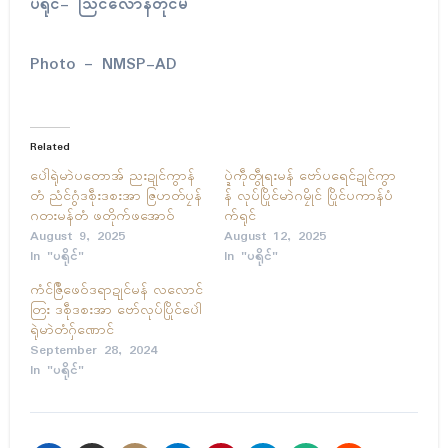
ပရိုင်- သြင်လောန်တိုင်မ်
Photo – NMSP-AD
Related
ပေါဲရုဲမာဲပတောအ် ညးဍုင်ကွာန်
ပ္ဍဲကဵုတွဵုရးမန် ဗော်ပရေင်ဍုင်ကွာ
တံ ညံင်ဂွံဒစဵုးဒစးအာ ဇြဟတ်ပၠန်
န် လုပ်ပြိုင်မာဲဂမၠိုင် ပြိုင်ပကာန်ပံ
ဂတးမန်တံ ဖတိုက်ဖအောဝ်
က်ရုင်
August 9, 2025
August 12, 2025
In "ပရိုၚ်"
In "ပရိုၚ်"
ကံၚ်ဇြဳဖေဝ်ဒရာဍုၚ်မန် လလောၚ်
တြး ဒစဵုဒစးအာ ဗော်လုပ်ပြိုၚ်ပေါဲ
ရုဲမာဲတံဂှ်ဏောၚ်
September 28, 2024
In "ပရိုၚ်"