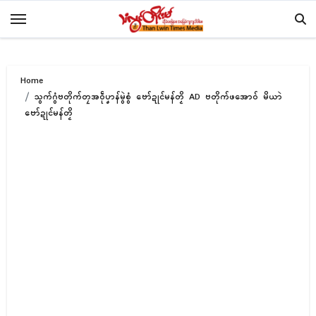
Skip
to
content
Home
သွက်ဂွံဗတိုက်တၠအဝဵုပၞာန်မွဲစွံ ဗော်ဍုင်မန်တၟိ AD ဗတိုက်ဖအောဝ် မိယာဲ
ဗော်ဍုင်မန်တၟိ