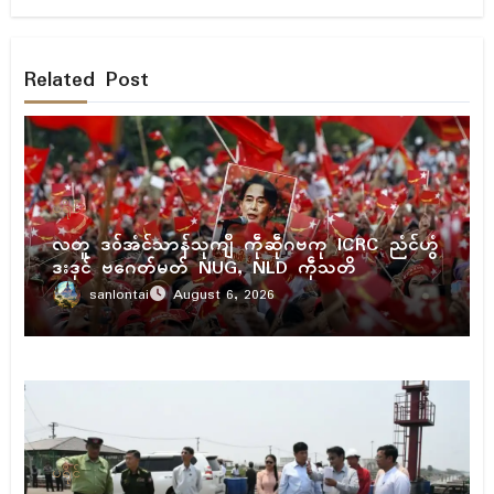
Related Post
ပရိုၚ်
လတူ ဒဝ်အံၚ်သာန်သုကျဳ ကဵုဆဵုဂဗကု ICRC ညံၚ်ဟွံ
ဒးဒုၚ် ဗဂေတ်မတ် NUG, NLD ကဵုသတိ
sanlontai
August 6, 2026
ပရိုၚ်