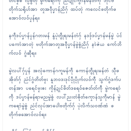
တင်စၟဳစ လ္ပစွံတုဲ မွဲကရောံကဵု ညးဍုင်ကွာန်မန်တံကီု ဘိုင်ဗ
တိုက်သရိုဟ်အာ တၠအဝဵုပၞာန်ညိဂှ် ထပ်တုဲ ကလေင်ဖတိုက်ဖ
အောဝ်လဝ်ပၠန်ရ။
နကဵုဒပ်ပၞာန်ပၠန်ဂတးမန် နွံပ္ဍဲတွဵုရးမန်တံဂှ် နဒဒှ်ဒပ်ပၞာန်မန်မွဲ ပံင်
ပကောံအာတုဲ ဗတိုက်အာတၠအဝဵုပၞာန်မွဲစွံညိဂှ် နာဲဇဲယ ကော်ဘိ
က်လဝ် ဂွံဆဵုရ။
မွဲလပါ်ဂှ်ပၠန် အလုံကောန်ဂကူမန်ကဵု ကောန်တွဵုရးမန်တံ သီုဖ
အိုတ်ဂှ် ညံင်ဂွံတိတ်ဗၠး နူဘဝဒးဒုင်ပ္ဍဵုပ္ဍိုက်လဝ်ကီု သွက်ဂွံဒက်ပ
တန်အာ ပရေင်ဗၠးၜး ကၟိန်ဍုင်ဖိတ်ဒရေဝ်ဇေတ်တ်ကီု မွဲကရောံ
ကဵု ဒပ်ပၞာန်မန်ရာမညမွဲစွံ လပါ်ညးတံၜိုတ်ကၠောန်သ္ပကဵုမာန် မွဲ
ကရောံမွဲစွံ ညံင်လုပ်အာပေါဲဗတိုက်ဂှ် ပ္ဍဲလိက်သဝဏ်ဏံ ဖ
တိုက်ဖအောဝ်လဝ်ရ။