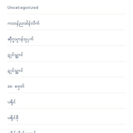
Uncategorized
ဂလာန်ညးဒါန်လိက်
ဆဵုဂ္ဗသၟာန်သၟုက်
ဍုၚ်သ္အာၚ်
ဍုၚ်သ္အာၚ်
ဒး၊ ဗၠေတ်
ပရိုၚ်
ပရိုၚ်ဗီု