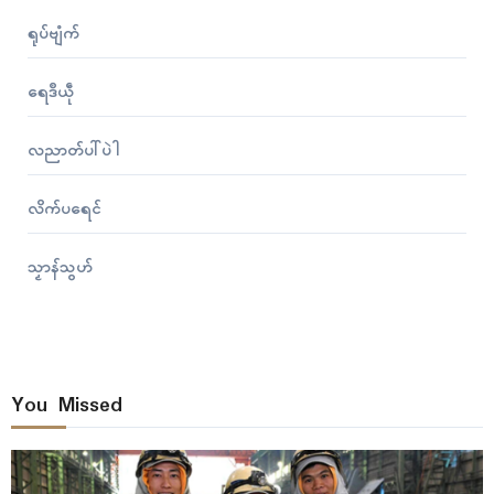
ရုပ်ဗျံက်
ရေဒဳယဵု
လညာတ်ပါ်ပဲါ
လိက်ပရေၚ်
သၟာန်သွဟ်
You Missed