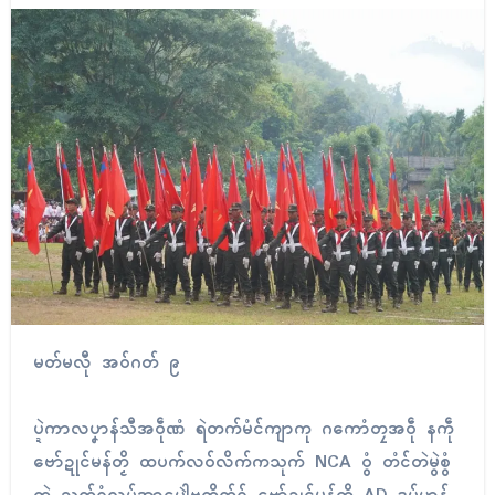
မတ်မလီု အဝ်ဂတ် ၉
ပ္ဍဲကာလပၞာန်သီအဝဵုဏံ ရဲတက်မံင်ကျာကု ဂကောံတၠအဝဵု နကဵု
ဗော်ဍုင်မန်တၟိ ထပက်လဝ်လိက်ကသုက် NCA ဝွံ တံင်တဲမွဲစွံ