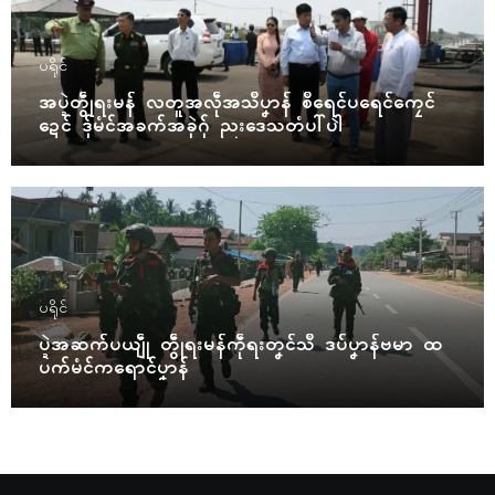
ပရိုၚ်
အပ္ဍဲတွဵုရးမန် လတူအလဵုအသဳပၞာန် စဳရေၚ်ပရေၚ်ကၠေၚ်
ဍေၚ် ဒှ်မံၚ်အခက်အခုဲဂှ် ညးဒေသတံပါ်ပါဲ
ပရိုၚ်
ပ္ဍဲအဆက်ပယျဵု တွဵုရးမန်ကဵုရးတၞၚ်သဳ ဒပ်ပၞာန်ဗမာ ထ
ပက်မံၚ်ကရောၚ်ပၞာန်