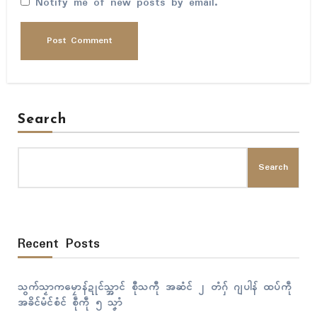
Notify me of new posts by email.
Search
Search
Recent Posts
သွက်သၟာကမၠောန်ဍုၚ်သ္အာၚ် စီုသကီု အဆံၚ် ၂ တံဂှ် ဂျပါန် ထပ်ကဵု
အခိၚ်မံၚ်စံၚ် စဵုကဵု ၅ သၞာံ