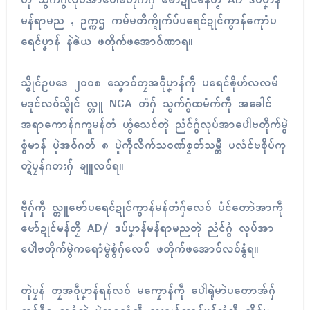
တုဲ သွက်ဂွံလုပ်အာပေါဲဗတိုက်ဂှ် ဗော်ဍုင်မန်တၟိ AD ဒပ်ပၞာန်
မန်ရာမည , ဥက္ကဌ ကမ်မတဳက္ဍိုက်ပ်ပရေင်ဍုင်ကွာန်ကေုာံပ
ရေင်ပၞာန် နဲဇဲယ ဖတိုက်ဖအောဝ်ဏာရ။
သ္ဇိုင်ဥပဒေ ၂၀၀၈ သၞောဝ်တၠအဝဵုပၞာန်ကဵု ပရေင်ၜိုဟ်လလမ်
မဒုင်လဝ်သ္ဇိုင် လ္တူ NCA တံဂှ် သွက်ဂွံထမံက်ကဵု အခေါင်
အရာကောန်ဂကူမန်တံ ဟွံသေင်တုဲ ညံင်ဂွံလုပ်အာပေါဲဗတိုက်မွဲ
စွံမာန် ပ္ဍဲအဝ်ဂတ် ၈ ပ္ဍဲကဵုလိက်သဝဏ်စၟတ်သမ္တီ ပလံင်ဗစိုပ်ကု
တ္ရဲပၠန်ဂတးဂှ် ချူလဝ်ရ။
ဗီုဂှ်ကီု လ္တူဗော်ပရေင်ဍုင်ကွာန်မန်တံဂှ်လေဝ် ပံင်တောဲအာကဵု
ဗော်ဍုင်မန်တၟိ AD/ ဒပ်ပၞာန်မန်ရာမညတုဲ ညံင်ဂွံ လုပ်အာ
ပေါဲဗတိုက်မွဲကရောံမွဲစွံဂှ်လေဝ် ဖတိုက်ဖအောဝ်လဝ်နွံရ။
တုဲပၠန် တၠအဝဵုပၞာန်ရန်လဝ် မကၠောန်ကဵု ပေါဲရုဲမာဲပတောအ်ဂှ်