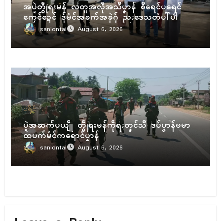
အပ္ဍဲတွဵုရးမန် လတူအလဵုအသဳပၞာန် စဳရေၚ်ပရေၚ်
ကၠေၚ်ဍေၚ် ဒှ်မံၚ်အခက်အခုဲဂှ် ညးဒေသတံပါ်ပါဲ
sanlontai
August 6, 2026
ပရိုၚ်
ပ္ဍဲအဆက်ပယျဵု တွဵုရးမန်ကဵုရးတၞၚ်သဳ ဒပ်ပၞာန်ဗမာ
ထပက်မံၚ်ကရောၚ်ပၞာန်
sanlontai
August 6, 2026