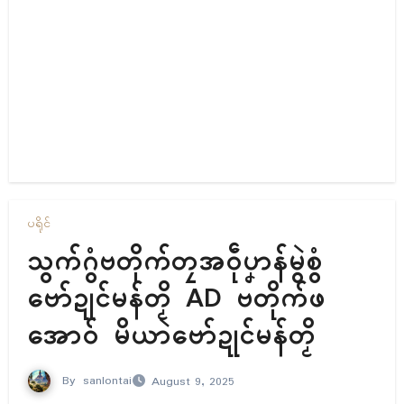
ပရိုၚ်
သွက်ဂွံဗတိုက်တၠအဝဵုပၞာန်မွဲစွံ
ဗော်ဍုင်မန်တၟိ AD ဗတိုက်ဖ
အောဝ် မိယာဲဗော်ဍုင်မန်တၟိ
By
sanlontai
August 9, 2025