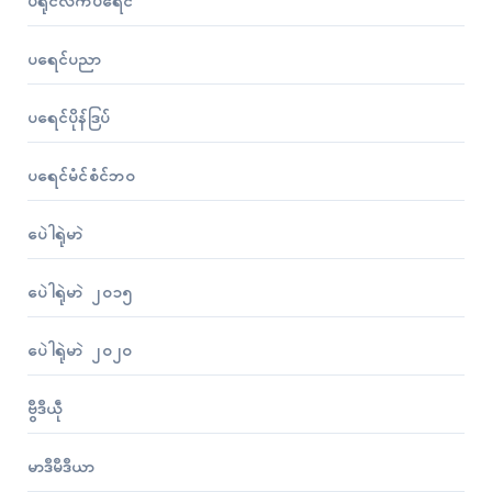
ပရိုၚ်လိက်ပရေၚ်
ပရေၚ်ပညာ
ပရေၚ်ပိုန်ဒြပ်
ပရေၚ်မံၚ်စံၚ်ဘဝ
ပေဲါရုဲမာဲ
ပေဲါရုဲမာဲ ၂၀၁၅
ပေဲါရုဲမာဲ ၂၀၂၀
ဗွဳဒဳယဵု
မာဒဳမဳဒဳယာ