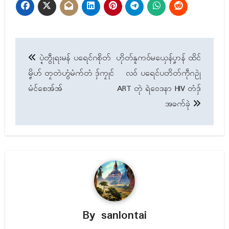
Post
ပ္ဍဲတွဵုရးမန် ပရေင်ဂစိုတ်
ဟိုတ်နူကဝ်မယှေန်ပၞာန် ထိင်
navigation
မၞိဟ် တၠတဲဟွံမံက်တံ ဒှ်ကၠုင်
လဝ် ပရေင်ပတိတ်ကဵုဂဥုဲ
မံင်စေအ်အ်
ART တုဲ ရဲဝေဒနာ HIV တံဒှ်
အခက်ခုဲ
By
sanlontai