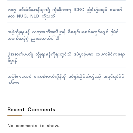
လတူ ဒဝ်အံၚ်သာန်သုကျဳ ကဵုဆဵုဂဗကု ICRC ညံၚ်ဟွံဒးဒုၚ် ဗဂေတ်
မတ် NUG, NLD ကဵုသတိ
အပ္ဍဲတွဵုရးမန် လတူအလဵုအသဳပၞာန် စဳရေၚ်ပရေၚ်ကၠေၚ်ဍေၚ် ဒှ်မံၚ်
အခက်အခုဲဂှ် ညးဒေသတံပါ်ပါဲ
ပ္ဍဲအဆက်ပယျဵု တွဵုရးမန်ကဵုရးတၞၚ်သဳ ဒပ်ပၞာန်ဗမာ ထပက်မံၚ်ကရော
ၚ်ပၞာန်
အပ္ဍဲၜဳကလေၚ် ကောန်ဇာတ်ကၟိန်သ္ၚိ ဒပ်ဗၠာဲသၟိၚ်တံဟွံသှ်ေ ဒးဒုၚ်ရပ်မံၚ်
ပဝ်တာ
Recent Comments
No comments to show.