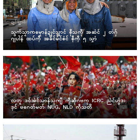
ဍုၚ်သ္အာၚ်
သွက်သၟာကမၠောန်ဍုၚ်သ္အာၚ် စီုသကီု အဆံၚ် ၂ တံဂှ်
ဂျပါန် ထပ်ကဵု အခိၚ်မံၚ်စံၚ် စဵုကဵု ၅ သၞာံ
ပရိုၚ်
လတူ ဒဝ်အံၚ်သာန်သုကျဳ ကဵုဆဵုဂဗကု ICRC ညံၚ်ဟွံဒး
ဒုၚ် ဗဂေတ်မတ် NUG, NLD ကဵုသတိ