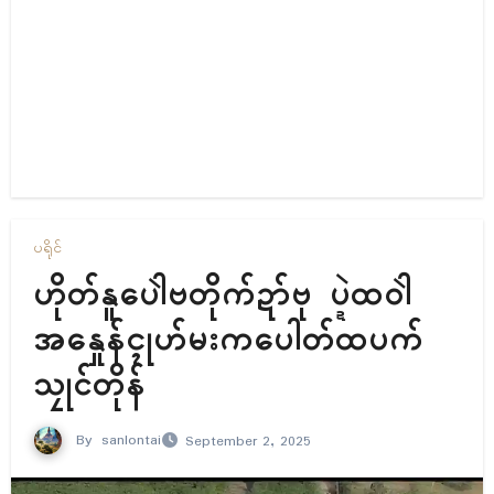
ပရိုၚ်
ဟိုတ်နူပေါဲဗတိုက်ဍာ်ဗု ပ္ဍဲထဝါဲ
အနှေုန်ၚုဟ်မးကပေါတ်ထပက်
သၠုၚ်တိုန်
By
sanlontai
September 2, 2025