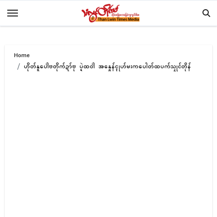
Skip
to
content
Home
ဟိုတ်နူပေါဲဗတိုက်ဍာ်ဗု ပ္ဍဲထဝါဲ အနှေုန်ၚုဟ်မးကပေါတ်ထပက်သၠုၚ်တိုန်