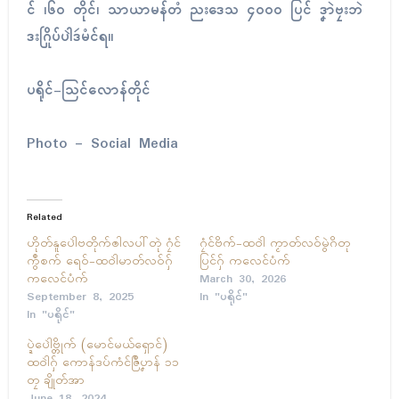
ၚ် ၊၆၀ တိုၚ်၊ သာယာမန်တံ ညးဒေသ ၄၀၀၀ ပြၚ် ဒၞာဲဗၠးဘဲ
ဒးဂြိုပ်ပါဲဒဴမံၚ်ရ။
ပရိုၚ်-သြၚ်လောန်တိုၚ်
Photo – Social Media
Related
ဟိုတ်နူပေါဲဗတိုက်ၜါလပါ်တုဲ ဂၠံၚ်
ဂၠံၚ်ဗိက်-ထဝါဲ ကၟာတ်လဝ်မွဲဂိတု
ကွဳစက် ရေဝ်-ထဝါဲမာတ်လဝ်ဂှ်
ပြၚ်ဂှ် ကလေၚ်ပံက်
ကလေၚ်ပံက်
March 30, 2026
September 8, 2025
In "ပရိုၚ်"
In "ပရိုၚ်"
ပ္ဍဲပေါဲဗ္တိုက် (မောင်မယ်ရှောင်)
ထဝါဲဂှ် ကောန်ဒပ်ကံၚ်ဇြဳပၞာန် ၁၁
တၠ ချိုတ်အာ
June 18, 2024