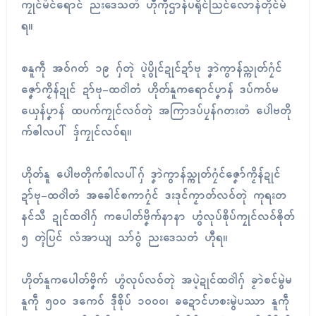
ကၠုၚ်မံၚ်ရောၚ် ညးဒေသတံ ဟီုကဵုဌာန်ပရိုၚ်သြင်လောန်တိုင်မ်
ရ။
စနူကဵု အဝ်ဂတ် ၁၉ ဂှ်တုဲ ပ္ဍဲပွိုၚ်ဍုၚ်ဍာ်ဗု ဒၞာဲကွာန်သ္ကုတ်ဂၠံၚ်
ဇၞော်ကၟိန်ဍုၚ် ဍာ်ဗု-ထဝါဲတံ ဟိုတ်နူကရောၚ်ပၞာန် ဒပ်ကဝ်မ
ယှေန်ပၞာန် ထပက်ကၠုၚ်လဝ်တုဲ အကြာဒပ်ပၠန်ဂတးတံ ပေါဲဗတို
က်ၜါလပါ် ဒှ်ကၠုၚ်လဝ်ရ။
ဟိုတ်နူ ပေါဲဗတိုက်ၜါလပါ်ဂှ် ဒၞာဲကွာန်သ္ကုတ်ဂၠံၚ်ဇၞော်ကၟိန်ဍုၚ်
ဍာ်ဗု-ထဝါဲတံ အခေါင်စကာဂၠံၚ် ဒးဒုၚ်ကၟာတ်လဝ်တုဲ ကုရးတ
နၚ်သဳ ဍုၚ်ထဝါဲဂှ် ကပေါတ်ဗၞိက်နာနာ ဟွံလုပ်စိုပ်ကၠုၚ်လဝ်ၜိုတ်
၅ တ္ၚဲပြၚ် လံအာယျ သာ်ဝွံ ညးဒေသတံ ဟီုရ။
ဟိုတ်နူကပေါတ်ဗၞိက် ဟွံလုပ်လဝ်တုဲ အပ္ဍဲဍုၚ်ထဝါဲဂှ် ခၟာဲစၚ်မွဲမ
နူကဵု ၅၀၀ ဒကေဝ် ဒဵုစိုပ် ၁၀၀၀၊ ခဍောင်ဟစးမွဲပဿာ နူကဵု