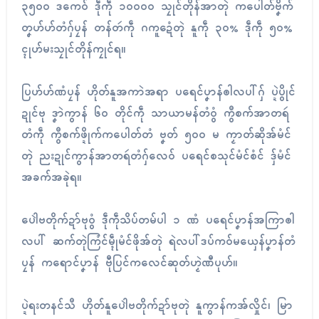
၃၅၀၀ ဒကေဝ် ဒဵုကဵု ၁၀၀၀၀ သၠုၚ်တိုန်အာတုဲ ကပေါတ်ဗၞိက်
တၞဟ်ဟ်တံဂှ်ပၠန် တန်တဴကဵု ဂကူဍေံတုဲ နူကဵု ၃၀% ဒဵုကဵု ၅၀%
ၚုဟ်မးသၠုၚ်တိုန်ကၠုၚ်ရ။
ပြဟ်ဟ်ဏံပၠန် ဟိုတ်နူအကာဲအရာ ပရေၚ်ပၞာန်ၜါလပါ်ဂှ် ပ္ဍဲပွိုၚ်
ဍုၚ်ဗု ဒၞာဲကွာန် ၆၀ တိုၚ်ကဵု သာယာမန်တံဝွံ ကွဳစက်အာတရဴ
တံကဵု ကွဳစက်ဖ္ဍိုက်ကပေါတ်တံ ဗၞတ် ၅၀၀ မ ကၟာတ်ဆိုအ်မံၚ်
တုဲ ညးဍုၚ်ကွာန်အာတရဴတံဂှ်လေဝ် ပရေၚ်စသုၚ်မံၚ်စံၚ် ဒှ်မံၚ်
အခက်အခုဲရ။
ပေါဲဗတိုက်ဍာ်ဗုဝွံ ဒဵုကဵုသိပ်တမ်ပါ ၁ ဏံ ပရေၚ်ပၞာန်အကြာၜါ
လပါ် ဆက်တုဲကြံၚ်မ္ၚဵုမံၚ်ဖိုအ်တုဲ ရဲလပါ်ဒပ်ကဝ်မယှေန်ပၞာန်တံ
ပၠန် ကရောၚ်ပၞာန် ဗီုပြၚ်ကလေၚ်ဆုတ်ဟၟဲဏီပုဟ်။
ပ္ဍဲရးတနၚ်သဳ ဟိုတ်နူပေါဲဗတိုက်ဍာ်ဗုတုဲ နူကွာန်ကအ်လှိုၚ်၊ မြာ