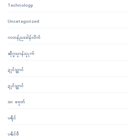
Technology
Uncategorized
ဂလာန်ညးဒါန်လိက်
ဆဵုဂ္ဗသၟာန်သၟုက်
ဍုၚ်သ္အာၚ်
ဍုၚ်သ္အာၚ်
ဒး၊ ဗၠေတ်
ပရိုၚ်
ပရိုၚ်ဗီု