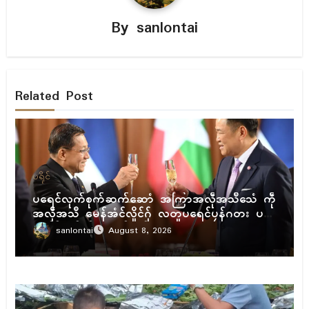
By
sanlontai
Related Post
ပရိုၚ်
ပရေၚ်လုက်စုက်ဆက်ဆောံ အကြာအလဵုအသဳသေံ ကဵု
အလဵုအသဳ မေန်အံၚ်လှိုၚ်ဂှ် လတူပရေၚ်ပၠန်ဂတး ပ
ရေၚ်ဇီုကပိုက် နွံကၠုၚ်မာန်ဟာ
sanlontai
August 8, 2026