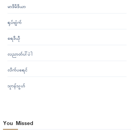
မာဒဳမဳဒဳယာ
ရုပ်ဗျံက်
ရေဒဳယဵု
လညာတ်ပါ်ပဲါ
လိက်ပရေၚ်
သၟာန်သွဟ်
You Missed