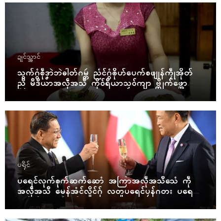
ဍုၚ်သ္အာၚ်
သွက်ဂွံစဵုဒၞာဲဘဲဓါတ်ဂမ္တဴ ညံၚ်ဂွံၜိုဟ်ပေက်စဖျုန်ကၠဵုအိုတ်
ညိ မဳဒဳယာအလဵုအသဳ ကိုဝ်ရဳယာသၟဝ်ကျာ ဗ္တိုက်ဖ္အော
ဝ်
ပရိုၚ်
ပရေၚ်လုက်စုက်ဆက်ဆောံ အကြာအလဵုအသဳသေံ ကဵု
အလဵုအသဳ မေန်အံၚ်လှိုၚ်ဂှ် လတူပရေၚ်ပၠန်ဂတး ပရေၚ်ဇီု
ကပိုက် နွံကၠုၚ်မာန်ဟာ