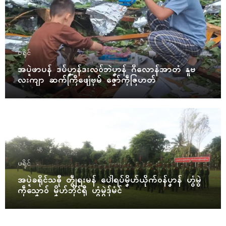
ပရိုၚ်
အပ္ဍဲဖာပန် ဒပ်ပၞာန်ဒးလဝ်ဘဲပၞာန် ဂိလောန်အာတံ နူဗ
လးကျာ ဆက်ကြဳဖျေံဗုမ် ဇၞော်ကဵုဇြဟတ်
ပရိုၚ်
အပ္ဍဲခရိုၚ်သဓီု တွဵုရးမန် ပေါဲရပ်မၞိဟ်ယိုက်ဝန်ပၞာန် ဟွံမွဲ
ကဵုသၞောဝ် မၞိဟ်ဘိုၚ်ရီု ဟွံမွဲဒှ်မံၚ်