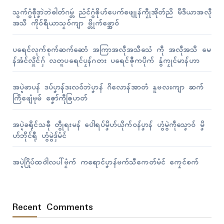
သွက်ဂွံစဵုဒၞာဲဘဲဓါတ်ဂမ္တဴ ညံၚ်ဂွံၜိုဟ်ပေက်စဖျုန်ကၠဵုအိုတ်ညိ မဳဒဳယာအလဵု
အသဳ ကိုဝ်ရဳယာသၟဝ်ကျာ ဗ္တိုက်ဖ္အောဝ်
ပရေၚ်လုက်စုက်ဆက်ဆောံ အကြာအလဵုအသဳသေံ ကဵု အလဵုအသဳ မေ
န်အံၚ်လှိုၚ်ဂှ် လတူပရေၚ်ပၠန်ဂတး ပရေၚ်ဇီုကပိုက် နွံကၠုၚ်မာန်ဟာ
အပ္ဍဲဖာပန် ဒပ်ပၞာန်ဒးလဝ်ဘဲပၞာန် ဂိလောန်အာတံ နူဗလးကျာ ဆက်
ကြဳဖျေံဗုမ် ဇၞော်ကဵုဇြဟတ်
အပ္ဍဲခရိုၚ်သဓီု တွဵုရးမန် ပေါဲရပ်မၞိဟ်ယိုက်ဝန်ပၞာန် ဟွံမွဲကဵုသၞောဝ် မၞိ
ဟ်ဘိုၚ်ရီု ဟွံမွဲဒှ်မံၚ်
အပ္ဍဲဂြိုပ်ထဝါဲလပါ်ဗၟံက် ကရောၚ်ပၞာန်ဗက်သီကေတ်မံၚ် ကၠေၚ်စက်
Recent Comments