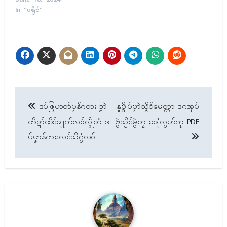
In "ပရိုၚ်"
Post
ဒပ်ဇြဟတ်ပၠန်ဂတး ဒၞာဲ
နူဗ္ဒိုပ်ဗၠာဲသၟိၚ်မေတ္တာ ဒုဂအုပ်
navigation
တိဍာ်ထိၚ်ချုက်လဝ်လ္ၚဵုတံ ဒ
ဗွဲသၟိၚ်မွဲတၠ ဖျေံလွဟ်ကု PDF
ပ်ပၞာန်ကလေၚ်သီဂွံလဝ်