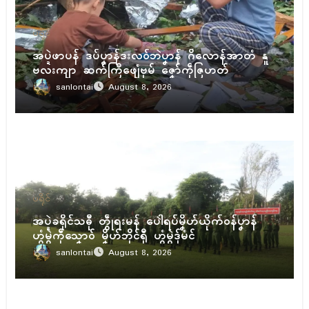
ပရိုၚ်
အပ္ဍဲဖာပန် ဒပ်ပၞာန်ဒးလဝ်ဘဲပၞာန် ဂိလောန်အာတံ နူ
ဗလးကျာ ဆက်ကြဳဖျေံဗုမ် ဇၞော်ကဵုဇြဟတ်
sanlontai
August 8, 2026
ပရိုၚ်
အပ္ဍဲခရိုၚ်သဓီု တွဵုရးမန် ပေါဲရပ်မၞိဟ်ယိုက်ဝန်ပၞာန်
ဟွံမွဲကဵုသၞောဝ် မၞိဟ်ဘိုၚ်ရီု ဟွံမွဲဒှ်မံၚ်
sanlontai
August 8, 2026