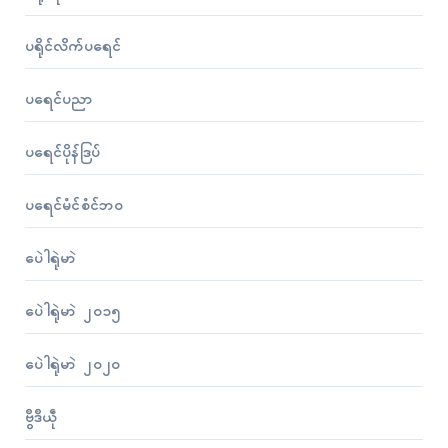
ပရိုၚ်လိက်ပရေၚ်
ပရေၚ်ပညာ
ပရေၚ်ပိုန်ဒြပ်
ပရေၚ်မံၚ်စံၚ်ဘဝ
ပေဲါရုဲမာဲ
ပေဲါရုဲမာဲ ၂၀၁၅
ပေဲါရုဲမာဲ ၂၀၂၀
ဗွဳဒဳယဵု