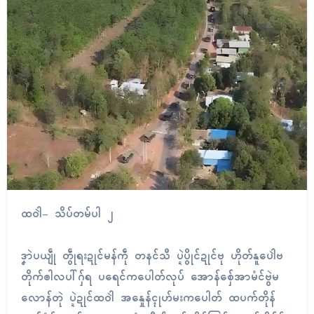
ထဝါဲ- သိပ်တမ်ပါ ၂
ဒၞာဲပယျဵု တွဵုရးဍုၚ်မန်ကဵု တနၚ်သဳ ပ္ဍဲပွိုၚ်ဍုၚ်ဗု ဟိုတ်နူပေါဲဗ
တိုက်ၜါလပါ်ဂှ်ရ ပရေၚ်ကပေါတ်လုပ် အောန်စှ်ေအာမံၚ်ဗွဲမ
လောန်တုဲ ပ္ဍဲဍုၚ်ထဝါဲ အနှေုန်ၚုဟ်မးကပေါတ် ထပက်တိုန်