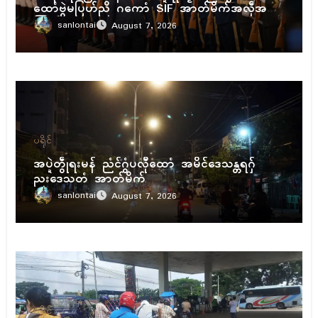
ထောံဗွဲမပြဟ်ညိ ဂကောံ SIF အာတ်မိက်အလဵုအသဳ
ကြုက်
sanlontai
August 7, 2026
ပရိုၚ်
အပ္ဍဲတွဵုရးမန် ညံၚ်ဂွံပလီုထောံ အမိၚ်ဒေသန္တရဂှ်
ညးဒေသတံ အာတ်မိက်
sanlontai
August 7, 2026
ပရိုၚ်