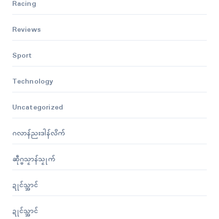
Racing
Reviews
Sport
Technology
Uncategorized
ဂလာန်ညးဒါန်လိက်
ဆဵုဂ္ဗသၟာန်သၟုက်
ဍုၚ်သ္အာၚ်
ဍုၚ်သ္အာၚ်