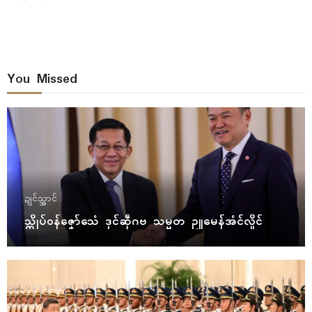
You Missed
ဍုၚ်သ္အာၚ်
သ္ကိုပ်ဝန်ဇၞော်သေံ ဒုၚ်ဆဵုဂဗ သမ္မတ ဥူမေန်အံၚ်လှိုၚ်