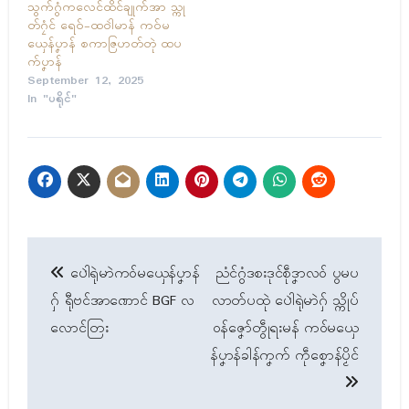
သွက်ဂွံကလေၚ်ထိၚ်ချုက်အာ သ္ကု
တ်ဂၠံၚ် ရေဝ်-ထဝါဲမာန် ကဝ်မ
ယှေန်ပၞာန် စကာဇြဟတ်တုဲ ထပ
က်ပၞာန်
September 12, 2025
In "ပရိုၚ်"
Post
ပေါဲရုဲမာဲကဝ်မယှေန်ပၞာန်
ညံၚ်ဂွံဒစးဒုၚ်စဵုဒၞာလဝ် ပွမပ
navigation
ဂှ် ရီုဗၚ်အာဏောၚ် BGF လ
လာတ်ပထုဲ ပေါဲရုဲမာဲဂှ် သ္ကိုပ်
လောၚ်တြး
ဝန်ဇၞော်တွဵုရးမန် ကဝ်မယှေ
န်ပၞာန်ခါန်ကၞက် ကဵုစၞောန်ပၟိၚ်