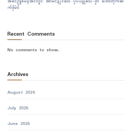
အခိၚ်ဥူမေန်အံၚ်လှိုၚ် အာမံၚ်ဍုၚ်သေံ ပ္ဍဲပယျဵုသေံ-ဗၟာ ပေါဲဗတိုက်ဆ
က်ဒှ်မံၚ်
Recent Comments
No comments to show.
Archives
August 2026
July 2026
June 2026