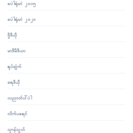
ပေဲါရုဲမာဲ ၂၀၁၅
ပေဲါရုဲမာဲ ၂၀၂၀
ဗွဳဒဳယဵု
မာဒဳမဳဒဳယာ
ရုပ်ဗျံက်
ရေဒဳယဵု
လညာတ်ပါ်ပဲါ
လိက်ပရေၚ်
သၟာန်သွဟ်