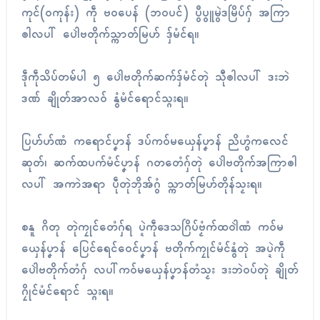
ကုၚ်(ဝကုန်း) ကဵု ဗဝပေန် (ဘဝပၚ်) ပွဳပွူမွဲဒမြိပ်ဂှ် အကြာ
ၜါလပါ် ပေါဲဗတိုက်သ္ကာတ်မြဟ် ဒှ်မံၚ်ရ။
ဒဵုကဵုသိပ်တမ်ပါ ၅ ပေါဲဗတိုက်ဆက်ဒှ်မံၚ်တုဲ သီုၜါလပါ် ဒးဘဲ
ဒဏ် ချိုတ်အာလဝ် နွံမံၚ်ရောၚ်သ္ဂးရ။
ပြဟ်ဟ်ဏံ ကရောၚ်ပၞာန် ဒပ်ကဝ်မယှေန်ပၞာန် ညိဟွံကလေၚ်
ဆုတ်၊ ဆက်ထပက်မံၚ်ပၞာန် ဂတတေံဂှ်တုဲ ပေါဲဗတိုက်အကြာၜါ
လပါ် အကာဲအရာ ပဵုတုဲဘိုအ်ဂွံ သ္ကာတ်မြဟ်တိုန်သၟးရ။
စနူ ဂိတု တုဲကၠုၚ်တေံဂှ်ရ ပ္ဍဲကဵုဒေသဂြိပ်ဗၟံက်ထဝါဲဏံ ကဝ်မ
ယှေန်ပၞာန် ပြေၚ်ရေၚ်ဝေၚ်ပၞာန် ဗတိုက်ကၠုၚ်မံၚ်နွံတုဲ အပ္ဍဲကဵု
ပေါဲဗတိုက်တံဂှ် လပါ်ကဝ်မယှေန်ပၞာန်တံသၟး ဒးဘဲဝပ်တုဲ ချိုတ်
ဂၠိုၚ်မံၚ်ရောၚ် သ္ဂးရ။