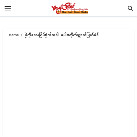
Skip
to
content
Home
ပ္ဍဲကဵုဒေသဂြိပ်ဗၟံက်ထဝါဲ ပေါဲဗတိုက်သ္ကာတ်မြဟ်မံၚ်