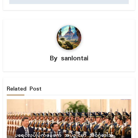
By
sanlontai
Related Post
ပရိုၚ်
ပရေၚ်လုပ်ပြံက်ဖန်ဖက် အပ္ဍဲဍုၚ်ဗၟာ ညံၚ်ဂွံဒေါအ်