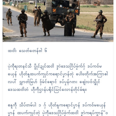
ထဝါဲ၊ သေတ်တေန်ဗါ ၆
ပ္ဍဲကဵုရးတနၚ်သဳ ပွိုၚ်ဍုၚ်ထဝါဲ ဒၞာဲဒေသဂြိပ်ဗၟံက်ဂှ် ဒပ်ကဝ်မ
ယှေန် ဟိုတ်နူထပက်ကၠုၚ်ကရောၚ်ပၞာန်တုဲ ပေါဲဗတိုက်အကြာၜါ
လပါ် သ္ကာတ်မြဟ် ဒှ်မံၚ်ရောၚ် ဒပ်ပၠန်ဂတး ဖျေံလဝ်သ္ဇိုၚ်
ဒေသထဝါဲတံ ဟီုကဵုဌာန်ပရိုၚ်သြၚ်လောန်တိုၚ်မ်ရ။
စနူကဵု သိပ်တမ်ပါ ၁ ဂှ် ဟိုတ်နူကရောၚ်ပၞာန် ဒပ်ကဝ်မယှေန်
ပၞာန် ထပက်ကၠုၚ်တုဲ ပ္ဍဲကဵုဒေသဂြိပ်ဗၟံက်ထဝါဲ ဒၞာဲကရပ်ကွာန်“ဝ