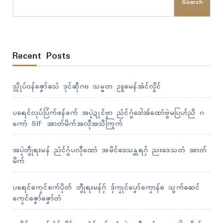
Search
Recent Posts
သ္ကိုပ်ဝန်ဇၞော်သေံ ဒုၚ်ဆဵုဂဗ သမ္မတ ဥူမေန်အံၚ်လှိုၚ်
ပရေၚ်လုပ်ပြံက်ဖန်ဖက် အပ္ဍဲဍုၚ်ဗၟာ ညံၚ်ဂွံဒေါအ်ထောံဗွဲမပြဟ်ညိ ဂ
ကောံ SIF အာတ်မိက်အလဵုအသဳကြုက်
အပ္ဍဲတွဵုရးမန် ညံၚ်ဂွံပလီုထောံ အမိၚ်ဒေသန္တရဂှ် ညးဒေသတံ အာတ်
မိက်
ပရေၚ်ကၠေၚ်စက်ပိုတ် တွဵုရးမန်ဂှ် ဒှ်ကၠုၚ်ပၞော်ကၠောန်စ သွက်ဆေၚ်
ကၠေၚ်ဇၞော်ဇၞော်တံ