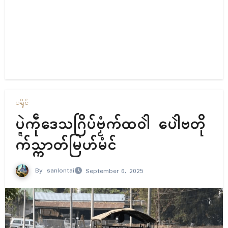
ပရိုၚ်
ပ္ဍဲကဵုဒေသဂြိပ်ဗၟံက်ထဝါဲ ပေါဲဗတို
က်သ္ကာတ်မြဟ်မံၚ်
By
sanlontai
September 6, 2025