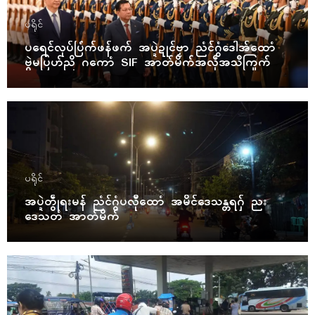
ပရိုၚ်
ပရေၚ်လုပ်ပြံက်ဖန်ဖက် အပ္ဍဲဍုၚ်ဗၟာ ညံၚ်ဂွံဒေါအ်ထောံ
ဗွဲမပြဟ်ညိ ဂကောံ SIF အာတ်မိက်အလဵုအသဳကြုက်
ပရိုၚ်
အပ္ဍဲတွဵုရးမန် ညံၚ်ဂွံပလီုထောံ အမိၚ်ဒေသန္တရဂှ် ညး
ဒေသတံ အာတ်မိက်