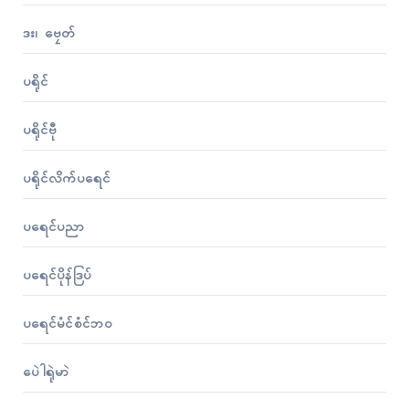
ဒး၊ ဗၠေတ်
ပရိုၚ်
ပရိုၚ်ဗီု
ပရိုၚ်လိက်ပရေၚ်
ပရေၚ်ပညာ
ပရေၚ်ပိုန်ဒြပ်
ပရေၚ်မံၚ်စံၚ်ဘဝ
ပေဲါရုဲမာဲ