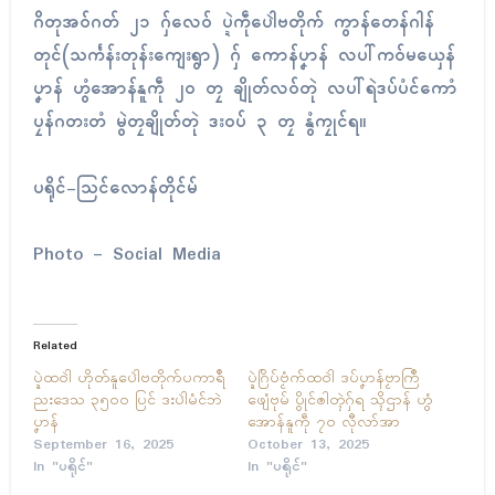
ဂိတုအဝ်ဂတ် ၂၁ ဂှ်လေဝ် ပ္ဍဲကဵုပေါဲဗတိုက် ကွာန်တေန်ဂါန်
တုၚ်(သင်္ကန်းတုန်းကျေးရွာ) ဂှ် ကောန်ပၞာန် လပါ်ကဝ်မယှေန်
ပၞာန် ဟွံအောန်နူကဵု ၂၀ တၠ ချိုတ်လဝ်တုဲ လပါ်ရဲဒပ်ပံၚ်ကောံ
ပၠန်ဂတးတံ မွဲတၠချိုတ်တုဲ ဒးဝပ် ၃ တၠ နွံကၠုၚ်ရ။
ပရိုၚ်-သြင်လောန်တိုၚ်မ်
Photo – Social Media
Related
ပ္ဍဲထဝါဲ ဟိုတ်နူပေါဲဗတိုက်ပကာရဳ
ပ္ဍဲဂြိပ်ဗၟံက်ထဝါဲ ဒပ်ပၞာန်ဗၟာကြဳ
ညးဒေသ ၃၅၀၀ ပြၚ် ဒးပါဲမံၚ်ဘဲ
ဖျေံဗုမ် ပွိုၚ်ၜါတ္ၚဲဂှ်ရ သ္ၚိဌာန် ဟွံ
ပၞာန်
အောန်နူကဵု ၇၀ လီုလာ်အာ
September 16, 2025
October 13, 2025
In "ပရိုၚ်"
In "ပရိုၚ်"