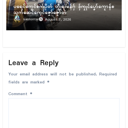
ပရေၚ်ကၠေၚ်စက်ပိုတ် တွဵုရးမန်ဂှ် ဒှ်ကၠုၚ်ပၞော်ကၠောန်စ
သွက်ဆေၚ်ကၠေၚ်ဇၞော်ဇၞော်တံ
sanlontai
August 7, 2026
Leave a Reply
Your email address will not be published.
Required
fields are marked
*
Comment
*