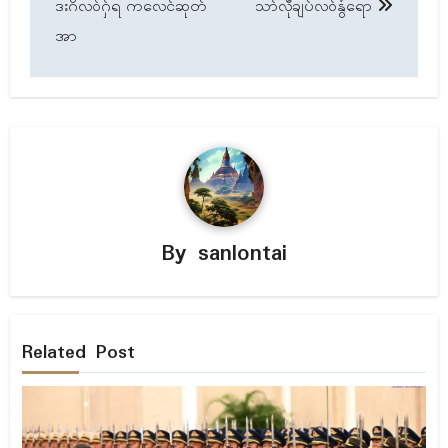
ဒးဂိလဝ်ဂှ်ရ ကလေၚ်ဆုတ်
သာ်လဵုချပ်လဝ်နွံရော
အာ
By
sanlontai
Related Post