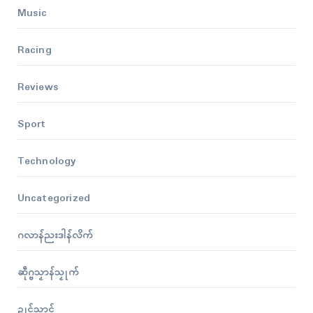
Music
Racing
Reviews
Sport
Technology
Uncategorized
ဂလာန်ညးဒါန်လိက်
ဆဵုဂ္ဗသၟာန်သၟုက်
ဍုၚ်သ္အာၚ်