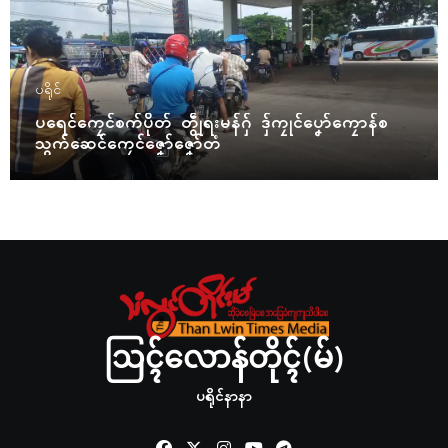
ပရိုၚ်
ပရေၚ်ကၠေၚ်စက်ပိုတ် တွဵုရးမန်ဂှ် ဒှ်ကၠုၚ်ပၞော်ကၠောန်စ
သွက်ဆေၚ်ကၠေၚ်ဇၞော်ဇၞော်တံ
ဩၚ်လောန်တိုၚ်(မ်)
ပရိုၚ်နာနာ