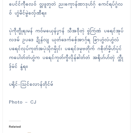
ပေၚ်ၚ်ကီုလေဝ် လ္တူတၠတဲ ညးကၠောန်ဏာဒုဟ်ဂှ် ကေၚ်ရပ်ဂွံလ
ဝ် ဟွံမိၚ်မွဲလှ်ေဏီရ။
ပ္ဍဲကဵုတွဵုရးမန် ကဝ်မယှေန်ပၞာန် သီအဝဵုတုဲ ဗွဲကြဴဏံ ပရေၚ်အုပ်
လဒမ် ဥပဒေ ဍိုန်လျ ယုတ်ဒေက်စှ်ေအာဂှ်ရ ခြာဟွံလံဟွံလံ
ပရေၚ်လုပ်ကၠတ်အပ္ဍဲသ္ၚိဂမၠိုၚ်၊ ပရေၚ်ဒမၠဗတိုက် ဂစိုတ်မၞိဟ်ပၠံၚ်
ကပေါတ်တံဟွံက ပရေၚ်ကၠတ်ကွဳလိုန်ဓါတ်တံ အရိုဟ်ဟ်တ္ၚဲ က္တဵု
ဒှ်မံၚ် နွံရ။
ပရိုၚ်-သြၚ်လောန်တိုၚ်မ်
Photo – CJ
Related