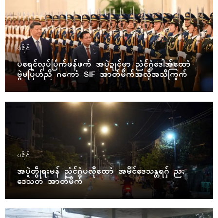
ပရိုၚ်
ပရေၚ်လုပ်ပြံက်ဖန်ဖက် အပ္ဍဲဍုၚ်ဗၟာ ညံၚ်ဂွံဒေါအ်ထောံ
ဗွဲမပြဟ်ညိ ဂကောံ SIF အာတ်မိက်အလဵုအသဳကြုက်
ပရိုၚ်
အပ္ဍဲတွဵုရးမန် ညံၚ်ဂွံပလီုထောံ အမိၚ်ဒေသန္တရဂှ် ညး
ဒေသတံ အာတ်မိက်