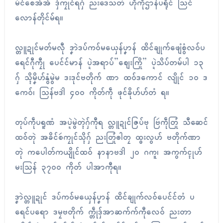
မံၚ်စေအ်အ် ဒှ်ကၠုၚ်ရဂှ် ညးဒေသတံ ဟီုကဵုဌာန်ပရိုၚ် သြၚ်
လောန်တိုၚ်မ်ရ။
လ္တူဍုၚ်မတ်မလီု ဒၞာဲဒပ်ကဝ်မယှေန်ပၞာန် ထိၚ်ချုက်ဖျေံစွံလဝ်ပ
ရေၚ်ဂီုကၠီု ပေၚ်ၚ်မာန် ပ္ဍဲအရာပ်”စျေးကြို” ပ္ဍဲသိပ်တမ်ပါ ၁၃
ဂှ် သ္ၚိမၞိဟ်နွံမွဲမ ဒးဒုၚ်ဗတိုက် ဏာ ထဝ်ဒကောၚ် လျိုၚ် ၁၀ ဒ
ကေဝ်၊ သြန်ဗဒါဲ ၄၀၀ ကိုတ်ကဵု ဖုၚ်ခိုဟ်ဟ်တံ ရ။
တုပ်ကဵုပရူဏံ အပ္ဍဲမွဲတ္ၚဲဂှ်ကီုရ လ္တူဍုၚ်ဇြပ်ဗု ဗြဴကဵုတြုံ သီဆေၚ်
ထဝ်တုဲ အခိၚ်စဴကၠုၚ်သ္ၚိဂှ် ညးတြုံၜါတၠ ထ္ၜးလွဟ် ဗတိုက်ဏာ
တုဲ ကပေါတ်ကယျိုၚ်ထဝ် နာနာဗဒါဲ ၂၀ ဂကူ၊ အကွက်ၚုဟ်
မးသြန် ၃၇၀၀ ကိုတ် ပါအာကီုရ။
ဒၞာဲလ္တူဍုၚ် ဒပ်ကဝ်မယှေန်ပၞာန် ထိၚ်ချုက်လဝ်ပေၚ်ၚ်တံ ပ
ရေၚ်ပရော ဒမၠဗတိုက် က္တဵုဒှ်အာဆက်က်ကီုလေဝ် ညးတာ