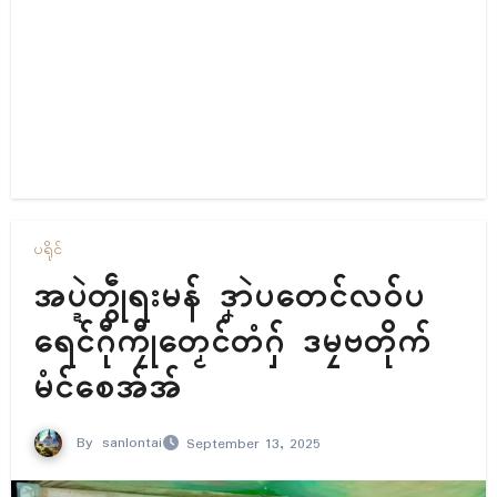
ပရိုၚ်
အပ္ဍဲတွဵုရးမန် ဒၞာဲပတေင်လဝ်ပ
ရေၚ်ဂီုကၠီုတၟေၚ်တံဂှ် ဒမၠဗတိုက်
မံၚ်စေအ်အ်
By
sanlontai
September 13, 2025