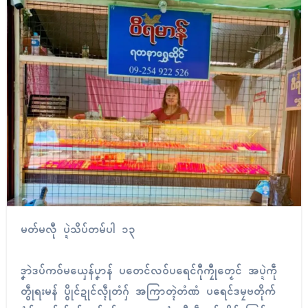
မတ်မလီု ပ္ဍဲသိပ်တမ်ပါ ၁၃
ဒၞာဲဒပ်ကဝ်မယှေန်ပၞာန် ပတေင်လဝ်ပရေၚ်ဂီုကၠီုတၟေၚ် အပ္ဍဲကဵု
တွဵုရးမန် ပွိုၚ်ဍုၚ်လ္ၚဵုတံဂှ် အကြာတ္ၚဲတံဏံ ပရေၚ်ဒမၠဗတိုက်