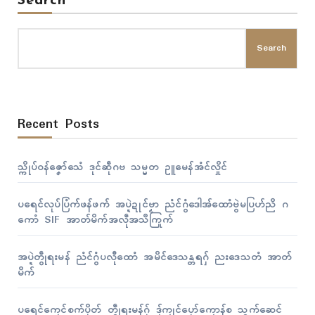
Search
Search
Recent Posts
သ္ကိုပ်ဝန်ဇၞော်သေံ ဒုၚ်ဆဵုဂဗ သမ္မတ ဥူမေန်အံၚ်လှိုၚ်
ပရေၚ်လုပ်ပြံက်ဖန်ဖက် အပ္ဍဲဍုၚ်ဗၟာ ညံၚ်ဂွံဒေါအ်ထောံဗွဲမပြဟ်ညိ ဂ
ကောံ SIF အာတ်မိက်အလဵုအသဳကြုက်
အပ္ဍဲတွဵုရးမန် ညံၚ်ဂွံပလီုထောံ အမိၚ်ဒေသန္တရဂှ် ညးဒေသတံ အာတ်
မိက်
ပရေၚ်ကၠေၚ်စက်ပိုတ် တွဵုရးမန်ဂှ် ဒှ်ကၠုၚ်ပၞော်ကၠောန်စ သွက်ဆေၚ်