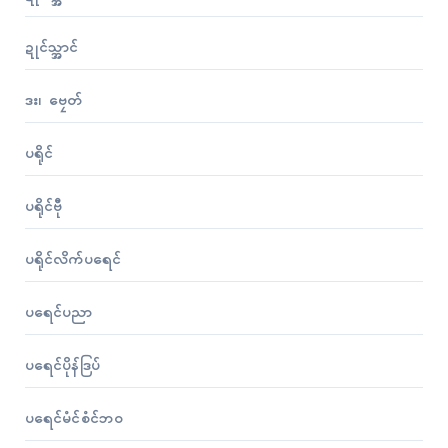
ဍုၚ်သ္အာၚ်
ဒး၊ ဗၠေတ်
ပရိုၚ်
ပရိုၚ်ဗီု
ပရိုၚ်လိက်ပရေၚ်
ပရေၚ်ပညာ
ပရေၚ်ပိုန်ဒြပ်
ပရေၚ်မံၚ်စံၚ်ဘဝ