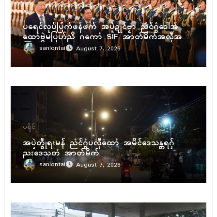
ပရိုၚ်
ပရေၚ်လုပ်ပြံက်ဖန်ဖက် အပ္ဍဲဍုၚ်ဗၟာ ညံၚ်ဂွံဒေါအ်
ထောံဗွဲမပြဟ်ညိ ဂကောံ SIF အာတ်မိက်အလဵုအသဳ
ကြုက်
sanlontai
August 7, 2026
ပရိုၚ်
အပ္ဍဲတွဵုရးမန် ညံၚ်ဂွံပလီုထောံ အမိၚ်ဒေသန္တရဂှ်
ညးဒေသတံ အာတ်မိက်
sanlontai
August 7, 2026