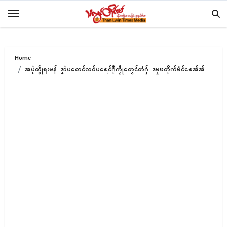
Skip
to
content
Home
အပ္ဍဲတွဵုရးမန် ဒၞာဲပတေင်လဝ်ပရေၚ်ဂီုကၠီုတၟေၚ်တံဂှ် ဒမၠဗတိုက်မံၚ်စေအ်အ်