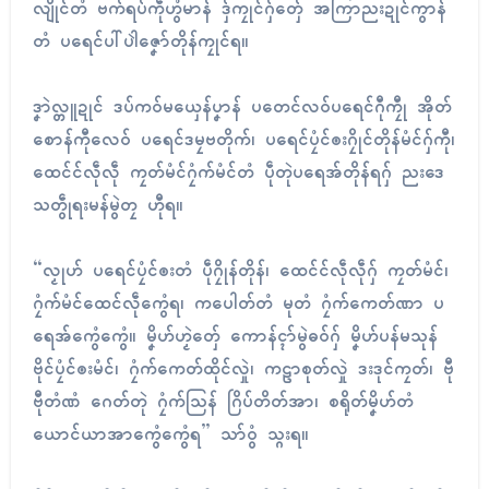
လျိုၚ်တံ ဗက်ရပ်ကဵုဟွံမာန် ဒှ်ကၠုၚ်ဂှ်တှ်ေ အကြာညးဍုၚ်ကွာန်
တံ ပရေၚ်ပါ်ပါဲဇၞော်တိုန်ကၠုၚ်ရ။
ဒၞာဲလ္တူဍုၚ် ဒပ်ကဝ်မယှေန်ပၞာန် ပတေင်လဝ်ပရေၚ်ဂီုကၠီု အိုတ်
စောန်ကီုလေဝ် ပရေၚ်ဒမၠဗတိုက်၊ ပရေၚ်ပၠံၚ်ၜးဂၠိုၚ်တိုန်မံၚ်ဂှ်ကီု၊
ထေင်င်လဵုလဵု ကၠတ်မံၚ်ဂၠံက်မံၚ်တံ ပဵုတုဲပရေအ်တိုန်ရဂှ် ညးဒေ
သတွဵုရးမန်မွဲတၠ ဟီုရ။
“လၟုဟ် ပရေၚ်ပၠံၚ်ၜးတံ ပဵုဂၠိုန်တိုန်၊ ထေၚ်ၚ်လဵုလဵုဂှ် ကၠတ်မံၚ်၊
ဂၠံက်မံၚ်ထေၚ်လဵုကွေံရ၊ ကပေါတ်တံ မုတံ ဂၠံက်ကေတ်ဏာ ပ
ရေအ်ကွေံကွေံ။ မၞိဟ်ဟၟဲတှ်ေ ကောန်ၚာ်မွဲဓဝ်ဂှ် မၞိဟ်ပန်မသုန်
ဗိုၚ်ပၠံၚ်ၜးမံၚ်၊ ဂၠံက်ကေတ်ထိုၚ်လှုဲ၊ ကဠာစုတ်လှုဲ ဒးဒုၚ်ကၠတ်၊ ဗီု
ဗီုတံဏံ ဂေတ်တုဲ ဂၠံက်သြန် ဂြိပ်တိတ်အာ၊ စရိုတ်မၞိဟ်တံ
ယောၚ်ယာအာကွေံကွေံရ” သာ်ဝွံ သ္ဂးရ။