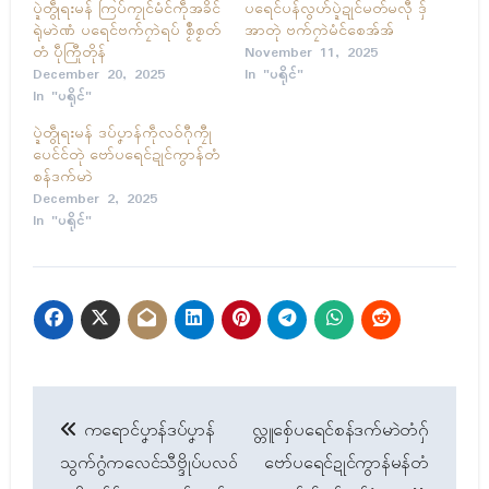
ပ္ဍဲတွဵုရးမန် ကြပ်ကၠုၚ်မံၚ်ကဵုအခိၚ်
ပရေၚ်ပန်လွဟ်ပ္ဍဲဍုၚ်မတ်မလီု ဒှ်
ရုဲမာဲဏံ ပရေၚ်ဗက်ဂၠာဲရပ် စၟဳစၟတ်
အာတုဲ ဗက်ဂၠာဲမံၚ်စေအ်အ်
တံ ပဵုကြီုတိုန်
November 11, 2025
December 20, 2025
In "ပရိုၚ်"
In "ပရိုၚ်"
ပ္ဍဲတွဵုရးမန် ဒပ်ပၞာန်ကဵုလဝ်ဂီုကၠီု
ပေၚ်ၚ်တုဲ ဗော်ပရေၚ်ဍုၚ်ကွာန်တံ
စန်ဒက်မာဲ
December 2, 2025
In "ပရိုၚ်"
Post
ကရောၚ်ပၞာန်ဒပ်ပၞာန်
လ္တူစှ်ေပရေၚ်စန်ဒက်မာဲတံဂှ်
navigation
သွက်ဂွံကလေၚ်သီဗ္ဒိုပ်ပလဝ်
ဗော်ပရေၚ်ဍုၚ်ကွာန်မန်တံ