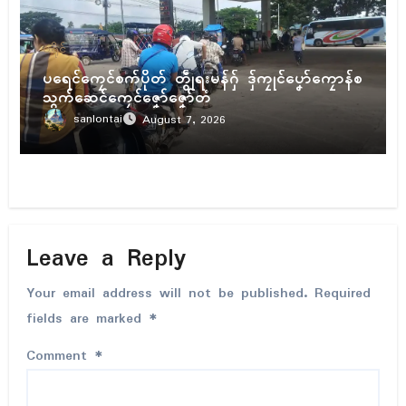
ပရိုၚ်
ပရေၚ်ကၠေၚ်စက်ပိုတ် တွဵုရးမန်ဂှ် ဒှ်ကၠုၚ်ပၞော်ကၠောန်စ
သွက်ဆေၚ်ကၠေၚ်ဇၞော်ဇၞော်တံ
sanlontai
August 7, 2026
Leave a Reply
Your email address will not be published.
Required
fields are marked
*
Comment
*