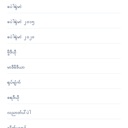
ပေဲါရုဲမာဲ
ပေဲါရုဲမာဲ ၂၀၁၅
ပေဲါရုဲမာဲ ၂၀၂၀
ဗွဳဒဳယဵု
မာဒဳမဳဒဳယာ
ရုပ်ဗျံက်
ရေဒဳယဵု
လညာတ်ပါ်ပဲါ