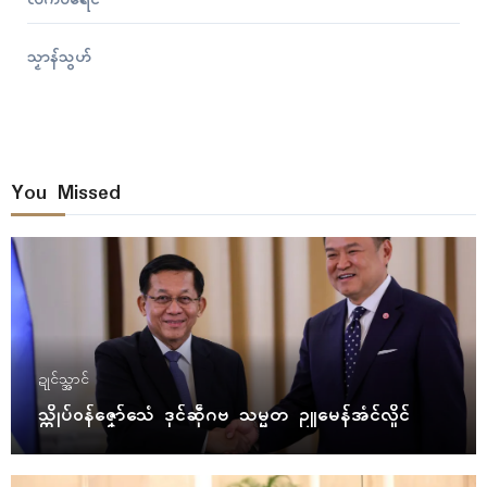
လိက်ပရေၚ်
သၟာန်သွဟ်
You Missed
ဍုၚ်သ္အာၚ်
သ္ကိုပ်ဝန်ဇၞော်သေံ ဒုၚ်ဆဵုဂဗ သမ္မတ ဥူမေန်အံၚ်လှိုၚ်