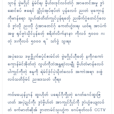
သၟာန် ဗွဲမဂၠိုၚ် နွံမံၚ်ရ၊ မၞိဟ်ဒးဒုၚ်လဝ်တံဂှ် အာတေၚ်အမှု ဒၞာဲ
ဆေၚ်စပ် ဇရေၚ် သ္ကိုပ်အုပ်ဓုပ်တံ ပၠန်လေဝ် ညးတံ မုကၠောန်
ကဵုမာန်ရော သွဟ်ဏံတိတ်ကၠုၚ်ပၠန်ရတှ်ေ ညးမိက်ဂွံတေၚ်ဂှ်လေ
ဝ် ဒၞာဲလဵု ညးလဵု ဂွံအာတေၚ်ဂှ် ကေတ်ဟွံဒးရ၊ ယဝ်ရ အာပံက်
အမှု ရုၚ်ဗၠာဲသၟိၚ်ပၠန်တှ်ေ စရိတ်လိက်နာနာ ကဵုလဝ် ၅၀၀၀ ဂး
တုဲ ဒးကဵုလဝ် ၅၀၀၀ ရ” သာ်ဝွံ သ္ဂးရ။
အပ္ဍဲဒေသ ဒမၠဗ္တိုက်စပၠံၚ်ၜးမံၚ်တံ ဗွဲမဂၠိုၚ်ဟီုတှ်ေ နကဵုဂကောံ
ကၠောန်မံၚ်အိုတ်တုဲ လွဟ်ကဵုဘဲအန္တရာဲလမျီု မၞိဟ်တံမာန်လေဝ်
ပါကၠုၚ်ကီုတုဲ စနူကဵု ရဲမံၚ်ဒၟံၚ်ပ္ဍဲသ္ၚိတံလေဝ် အကာဲအရာ ဒးစွံ
လဝ်သတိဒှ်မံၚ် ညးဒေသတံ ဟီုရ။
ကဝ်မယှေန်ပၞာန် ထ္ၜးဟိုတ် ပရေၚ်ဂီုကၠီုတုဲ ဂေတ်ဂေၚ်ထ္ၜးဇြ
ဟတ် အပ္ဍဲဍုၚ်ကီု၊ ဒၞာဲမၞိဟ်တံ အာကၠုၚ်ဂၠိုၚ်ကီု ဒၞာဲဟွံခယျလဝ်
တံ ဗက်မာတ်ဆိုအ် ဒၞာတာမံၚ်သၟးဟွံက ဗဂပ်စုတ်လဝ် CCTV