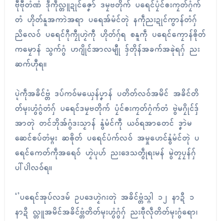
ဗီုဗီုတံဏံ ဒဵုကဵုလ္တူဍုၚ်ဇၞော် ဒမၠဗတိုက် ပရေၚ်ပၠံၚ်ၜးကၠတ်ဂၠံက်
တံ ဟိုတ်နူအကာဲအရာ ပရေအ်မံၚ်တုဲ နကဵုညးဍုၚ်ကွာန်တံဂှ်
ညိလေဝ် ပရေၚ်ဂီုကၠီုဟၟဲကီု ဟိုတ်ဂှ်ရ စနူကဵု ပရေၚ်ကၠောန်ၜိုတ်
ကမၠောန် သွက်ဂွံ ဟဂျိုၚ်အာလမျီု ဒှ်တိုန်အခက်အခုဲရဂှ် ညး
ဆက်ဟီုရ။
ပ္ဍဲကဵုအခိၚ်ဗ္တံ ဒပ်ကဝ်မယှေန်ပၞာန် ပတိတ်လဝ်အမိၚ် အခိၚ်တိ
တ်မ္ၚးဟွံဂွံတံဂှ် ပရေၚ်ဒမၠဗတိုက် ပၠံၚ်ၜးကၠတ်ဂၠံက်တံ ဗွဲမဂၠိုၚ်ဒှ်
အာတုဲ တၚ်ဘိုအ်ဂွံဒးသၟာန် နွံမံၚ်ကီု ယဝ်ရအာတေၚ် ဒၞာဲမ
ဆေၚ်စပ်တံမ္ဂး ဆၜိုတ် ပရေၚ်ပံက်လဝ် အမှုဟေၚ်နွံမံၚ်တုဲ ပ
ရေၚ်ကေတ်ကဵုအရေဝ် ဟၟဲပုဟ် ညးဒေသတွဵုရးမန် မွဲတၠပၠန်ဂှ်
ပါ်ပါဲလဝ်ရ။
‘’ပရေၚ်အုပ်လဒမ် ဥပဒေဟၟဲဂးတုဲ အခိၚ်ဗ္တံသ္ဂါ ၁၂ နာဍဳ ၁
နာဍဳ လ္တူအမိၚ်အခိၚ်ဗ္တံတိတ်မ္ၚးဟွံဂွံဂှ် ညးဗီုလဵုတိတ်မ္ၚးဂွံရော၊