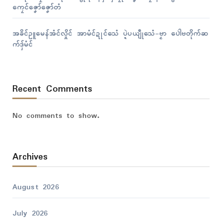
ကၠေၚ်ဇၞော်ဇၞော်တံ
အခိၚ်ဥူမေန်အံၚ်လှိုၚ် အာမံၚ်ဍုၚ်သေံ ပ္ဍဲပယျဵုသေံ-ဗၟာ ပေါဲဗတိုက်ဆ
က်ဒှ်မံၚ်
Recent Comments
No comments to show.
Archives
August 2026
July 2026