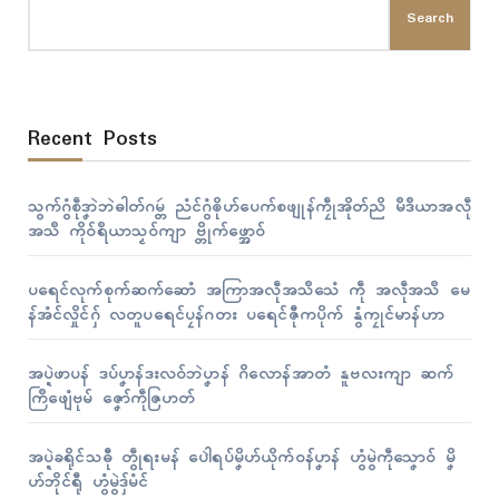
Search
Recent Posts
သွက်ဂွံစဵုဒၞာဲဘဲဓါတ်ဂမ္တဴ ညံၚ်ဂွံၜိုဟ်ပေက်စဖျုန်ကၠဵုအိုတ်ညိ မဳဒဳယာအလဵု
အသဳ ကိုဝ်ရဳယာသၟဝ်ကျာ ဗ္တိုက်ဖ္အောဝ်
ပရေၚ်လုက်စုက်ဆက်ဆောံ အကြာအလဵုအသဳသေံ ကဵု အလဵုအသဳ မေ
န်အံၚ်လှိုၚ်ဂှ် လတူပရေၚ်ပၠန်ဂတး ပရေၚ်ဇီုကပိုက် နွံကၠုၚ်မာန်ဟာ
အပ္ဍဲဖာပန် ဒပ်ပၞာန်ဒးလဝ်ဘဲပၞာန် ဂိလောန်အာတံ နူဗလးကျာ ဆက်
ကြဳဖျေံဗုမ် ဇၞော်ကဵုဇြဟတ်
အပ္ဍဲခရိုၚ်သဓီု တွဵုရးမန် ပေါဲရပ်မၞိဟ်ယိုက်ဝန်ပၞာန် ဟွံမွဲကဵုသၞောဝ် မၞိ
ဟ်ဘိုၚ်ရီု ဟွံမွဲဒှ်မံၚ်