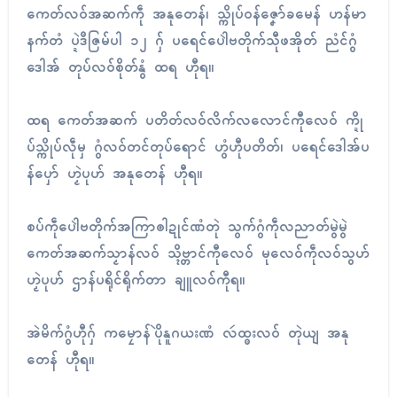
ကေတ်လဝ်အဆက်ကဵု အနုတေန်၊ သ္ကိုပ်ဝန်ဇၞော်ခမေန် ဟန်မာ
နက်တံ ပ္ဍဲဒဳဇြမ်ပါ ၁၂ ဂှ် ပရေၚ်ပေါဲဗတိုက်သီုဖအိုတ် ညံၚ်ဂွံ
ဒေါအ် တုပ်လဝ်စိုတ်နွံ ထရ ဟီုရ။
ထရ ကေတ်အဆက် ပတိတ်လဝ်လိက်လလောၚ်ကီုလေဝ် က္ဍို
ပ်သ္ကိုပ်လဵုမှ ဂွံလဝ်တင်တုပ်ရောၚ် ဟွံဟီုပတိတ်၊ ပရေၚ်ဒေါအ်ပ
န်ပှော် ဟၟဲပုဟ် အနုတေန် ဟီုရ။
စပ်ကဵုပေါဲဗတိုက်အကြာၜါဍုၚ်ဏံတုဲ သွက်ဂွံကဵုလညာတ်မွဲမွဲ
ကေတ်အဆက်သၟာန်လဝ် သ္ၚိဗ္တာၚ်ကီုလေဝ် မုလေဝ်ကဵုလဝ်သွဟ်
ဟၟဲပုဟ် ဌာန်ပရိုၚ်ရိုက်တာ ချူလဝ်ကီုရ။
အဲမိက်ဂွံဟီုဂှ် ကမၠောန်ပိုဲနူဂယးဏံ လဴထ္ၜးလဝ် တုဲယျ အနု
တေန် ဟီုရ။