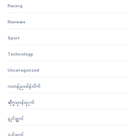
Racing
Reviews
Sport
Technology
Uncategorized
ဂလာန်ညးဒါန်လိက်
ဆဵုဂ္ဗသၟာန်သၟုက်
ဍုၚ်သ္အာၚ်
ဍုၚ်သ္အာၚ်