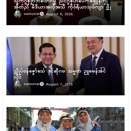
သွက်ဂွံစဵုဒၞာဲဘဲဓါတ်ဂမ္တဴ ညံၚ်ဂွံၜိုဟ်ပေက်စဖျုန်ကၠဵု
အိုတ်ညိ မဳဒဳယာအလဵုအသဳ ကိုဝ်ရဳယာသၟဝ်ကျာ ဗ္တို
က်ဖ္အောဝ်
sanlontai
August 8, 2026
ဍုၚ်သ္အာၚ်
သ္ကိုပ်ဝန်ဇၞော်သေံ ဒုၚ်ဆဵုဂဗ သမ္မတ ဥူမေန်အံၚ်
လှိုၚ်
sanlontai
August 7, 2026