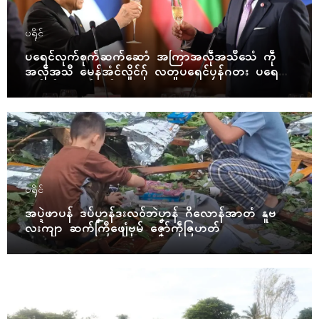
ပရိုၚ်
ပရေၚ်လုက်စုက်ဆက်ဆောံ အကြာအလဵုအသဳသေံ ကဵု
အလဵုအသဳ မေန်အံၚ်လှိုၚ်ဂှ် လတူပရေၚ်ပၠန်ဂတး ပရေၚ်ဇီု
ကပိုက် နွံကၠုၚ်မာန်ဟာ
ပရိုၚ်
အပ္ဍဲဖာပန် ဒပ်ပၞာန်ဒးလဝ်ဘဲပၞာန် ဂိလောန်အာတံ နူဗ
လးကျာ ဆက်ကြဳဖျေံဗုမ် ဇၞော်ကဵုဇြဟတ်