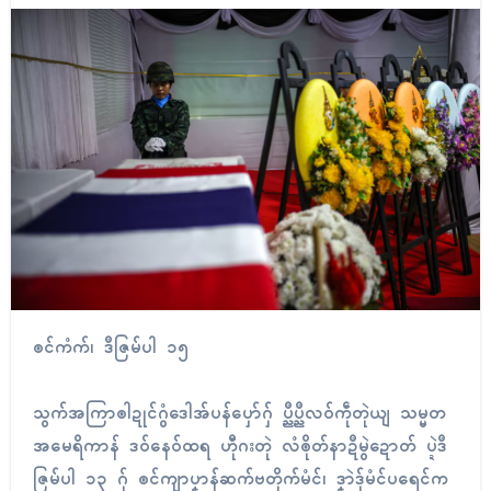
ၜၚ်ကံက်၊ ဒဳဇြမ်ပါ ၁၅
သွက်အကြာၜါဍုၚ်ဂွံဒေါအ်ပန်ပှော်ဂှ် ပ္ညဳပ္ညဳလဝ်ကဵုတုဲယျ သမ္မတ
အမေရိကာန် ဒဝ်နေဝ်ထရ ဟီုဂးတုဲ လံၜိုတ်နာဍဳမွဲဍောတ် ပ္ဍဲဒဳ
ဇြမ်ပါ ၁၃ ဂှ် ၜၚ်ကျာပၞာန်ဆက်ဗတိုက်မံၚ်၊ ဒၞာဲဒှ်မံၚ်ပရေၚ်က