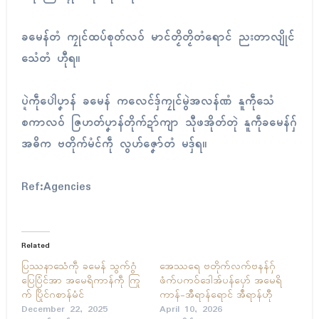
ခမေန်တံ ကၠုၚ်ထပ်စုတ်လဝ် မာင်တၟိတၟိတံရောၚ် ညးတာလျိုၚ်
သေံတံ ဟီုရ။
ပ္ဍဲကဵုပေါဲပၞာန် ခမေန် ကလေၚ်ဒှ်ကၠုၚ်မွဲအလန်ဏံ နူကဵုသေံ
စကာလဝ် ဇြဟတ်ပၞာန်တိုက်ဍာ်ကျာ သီုဖအိုတ်တုဲ နူကဵုခမေန်ဂှ်
အဓိက ဗတိုက်မံၚ်ကဵု လွဟ်ဇၞော်တံ မဒှ်ရ။
Ref:Agencies
Related
ပြဿနာသေံကဵု ခမေန် သွက်ဂွံ
အေဿရေ ဗတိုက်လက်ဗနန်ဂှ်
ပြေပြံၚ်အာ အမေရိကာန်ကဵု ကြု
ဖံက်ပကဝ်ဒေါအ်ပန်ပှော် အမေရိ
က် ပြိုၚ်ဂစာန်မံၚ်
ကာန်-အဳရာန်ရောၚ် အဳရာန်ဟီု
December 22, 2025
April 10, 2026