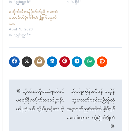
In "ဍုၚ်သ္အာၚ်"
In "ပရိုၚ်"
ဗတိုက်အဳရာန်ပိုတ်တ်ညိ ဂကောံ
မဟာမိတ်ပ္ၚံက်ၜဳတံ ဗ္တိုက်ဖ္အောဝ်
ထရ
April 1, 2026
In "ဍုၚ်သ္အာၚ်"
Post
ဟိုတ်နူပလီုထောံစၠတ်ဓဝ်
ဟိုတ်နူကိုန်အစဳဇန် ပတိုန်
navigation
ပရေၚ်ဇီုကပိုက်လဝေၚ်ပၞာန်ပ
တၞးကာတ်ဂရၚ်သမ္တီတၟိတုဲ
ယျဵုဟၟဲပုဟ် သ္ကိုပ်ပၞာန်သေံဟီု
အနာဂတ်ညးဒဴဒဒိုက် စိုပ်ဍုၚ်
မလေဝ်ယှာတံ ဟွံချိုတ်ပၠိုတ်