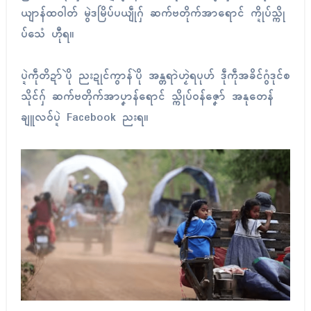
ယျာန်ထဝါတ် မွဲဒမြိပ်ပယျဵုဂှ် ဆက်ဗတိုက်အာရောၚ် က္ဍိုပ်သ္ကို
ပ်သေံ ဟီုရ။
ပ္ဍဲကဵုတိဍာ်ပိုဲ ညးဍုၚ်ကွာန်ပိုဲ အန္တရာဲဟၟဲရပုဟ် ဒဵုကဵုအခိၚ်ဂွံဒုၚ်စ
သိုၚ်ဂှ် ဆက်ဗတိုက်အာပၞာန်ရောၚ် သ္ကိုပ်ဝန်ဇၞော် အနုတေန်
ချူလဝ်ပ္ဍဲ Facebook ညးရ။