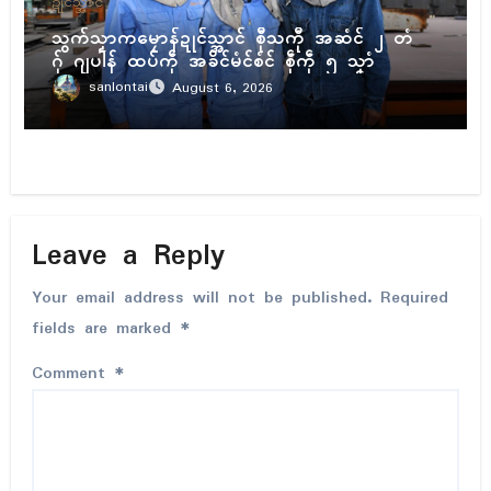
ဍုၚ်သ္အာၚ်
သွက်သၟာကမၠောန်ဍုၚ်သ္အာၚ် စီုသကီု အဆံၚ် ၂ တံ
ဂှ် ဂျပါန် ထပ်ကဵု အခိၚ်မံၚ်စံၚ် စဵုကဵု ၅ သၞာံ
sanlontai
August 6, 2026
Leave a Reply
Your email address will not be published.
Required
fields are marked
*
Comment
*