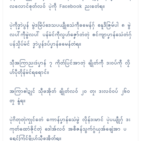
လလောၚ်စုတ်လဝ် ပ္ဍဲကဵု Facebook ညးတေံရ။
ပ္ဍဲကဵုဒၞာဲပွန် မွဲဒမြိပ်ဒေသပယျဵုသေံကဵုခမေန်ဂှ် စနူဒဳဇြမ်ပါ ၈ မွဲ
လပါ်ကဵုမွဲလပါ် ပန်မံၚ်ကဵုလွဟ်ဇၞော်တံတုဲ ၜၚ်ကျာပၞာန်သေံတံဂှ်
ပန်သၠိပ်မံၚ် ဒၞာဲပွန်ဒပ်ပၞာန်ခမေန်တံရ။
သီုအကြာညးဒဴပၞာန် ၇ ကိုတ်ပြၚ်အာတုဲ ချိုတ်ကီု ဒးဝပ်ကီု လၟိ
ဟ်ပဵုတိုန်မံၚ်ရရောၚ်။
အကြာၜါဍုၚ် သီုဖအိုတ် ချိုတ်လဝ် ၂၀ တၠ၊ ဒးလဝ်ဝပ် ၂၆၀
တၠ နွံရ။
ပ္ဍဲဂိတုတုဲကၠုၚ်တေံ ကောန်ပၞာန်သေံမွဲ လိုန်ဒးမာၚ် ပ္ဍဲပယျဵုဂှ် ဒး
ကုတ်ထောံဇိုၚ်တုဲ ဒေါအ်လဝ် အစဳဇန်သွက်ဂွံယှအ်ဖျေံအာ ပ
ရေၚ်ကြံၚ်မ္ၚိုဟ်သီုဖအိုတ်ရ။