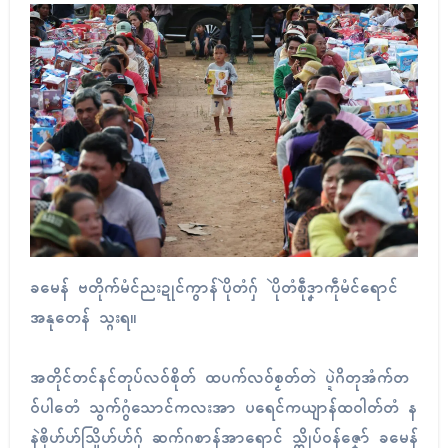
ခမေန် ဗတိုက်မံၚ်ညးဍုၚ်ကွာန်ပိုဲတံဂှ် ပိုဲတံစဵုဒၞာကဵုမံၚ်ရောၚ်
အနုတေန် သ္ဂးရ။
အတိုၚ်တၚ်နၚ်တုပ်လဝ်စိုတ် ထပက်လဝ်စၟတ်တဲ ပ္ဍဲဂိတုအံက်တ
ဝ်ပါတေံ သွက်ဂွံသောၚ်ကလးအာ ပရေၚ်ကယျာန်ထဝါတ်တံ န
နဲၜိုဟ်ဟ်သြိုဟ်ဟ်ဂှ် ဆက်ဂစာန်အာရောၚ် သ္ကိုပ်ဝန်ဇၞော် ခမေန်