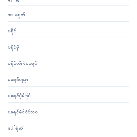
ဒး၊ ဗၠေတ်
ပရိုၚ်
ပရိုၚ်ဗီု
ပရိုၚ်လိက်ပရေၚ်
ပရေၚ်ပညာ
ပရေၚ်ပိုန်ဒြပ်
ပရေၚ်မံၚ်စံၚ်ဘဝ
ပေဲါရုဲမာဲ