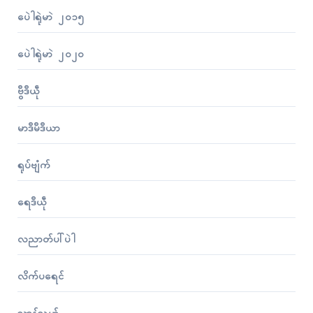
ပေဲါရုဲမာဲ ၂၀၁၅
ပေဲါရုဲမာဲ ၂၀၂၀
ဗွဳဒဳယဵု
မာဒဳမဳဒဳယာ
ရုပ်ဗျံက်
ရေဒဳယဵု
လညာတ်ပါ်ပဲါ
လိက်ပရေၚ်