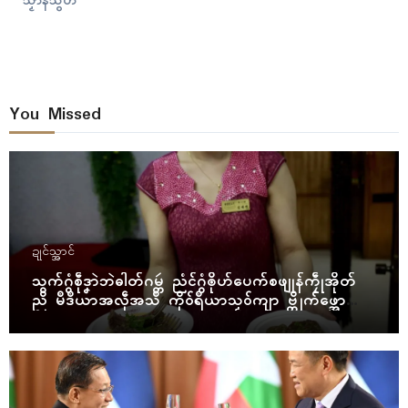
သၟာန်သွဟ်
You Missed
ဍုၚ်သ္အာၚ်
သွက်ဂွံစဵုဒၞာဲဘဲဓါတ်ဂမ္တဴ ညံၚ်ဂွံၜိုဟ်ပေက်စဖျုန်ကၠဵုအိုတ်
ညိ မဳဒဳယာအလဵုအသဳ ကိုဝ်ရဳယာသၟဝ်ကျာ ဗ္တိုက်ဖ္အော
ဝ်