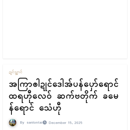
ဍုၚ်သ္အာၚ်
အကြာၜါဍုၚ်ဒေါအ်ပန်ပှော်ရောၚ်
ထရဟီုလေဝ် ဆက်ဗတိုက် ခမေ
န်ရောၚ် သေံဟီု
By
sanlontai
December 15, 2025