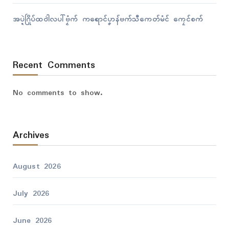
အပ္ဍဲဂြိုပ်ထဝါဲလပါ်ဗၟံက် ကရောၚ်ပၞာန်ဗက်သီကေတ်မံၚ် ကၠေၚ်စက်
Recent Comments
No comments to show.
Archives
August 2026
July 2026
June 2026