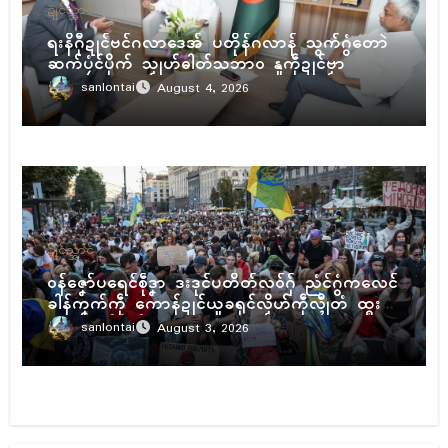
ဍုၚ်သ္အာၚ်
ရးနိဂီုဍုၚ်ဗင်ဂလာဒေအ် ပတိုန်ဂလာန် သွက်ဂွံတောဲ
ဆက်ပၠံၚ်ပိုက် သၟုဟ်ဓါတ်သဘာဝ နူကဵုဍုၚ်ဗၟာ
sanlontai
August 4, 2026
ဍုၚ်သ္အာၚ်
ဝန်ဇၞော်ပရေၚ်စဵုဒၞာ ဒးဒုၚ်ပတိတ်လဝ်ဂှ် ညံၚ်ဂွံကလေၚ်
ခါန်ကၞက်ကဵု ကောန်ဍုၚ်ယူခရုၚ်လၟိဟ်ကဵုလ္ၚီုတံ ထ္ၜး
ဆန္ဒအာတ်မိက်
sanlontai
August 3, 2026