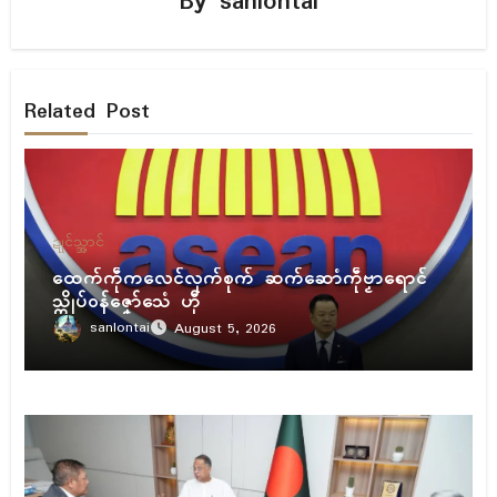
By
sanlontai
Related Post
ဍုၚ်သ္အာၚ်
ထေက်ကဵုကလေၚ်လုက်စုက် ဆက်ဆောံကဵုဗၟာရောၚ်
သ္ကိုပ်ဝန်ဇၞော်သေံ ဟီု
sanlontai
August 5, 2026