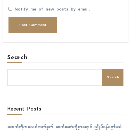
Notify me of new posts by email.
Search
Search
Recent Posts
ထေက်ကဵုကလေၚ်လုက်စုက် ဆက်ဆောံကဵုဗၟာရောၚ် သ္ကိုပ်ဝန်ဇၞော်သေံ