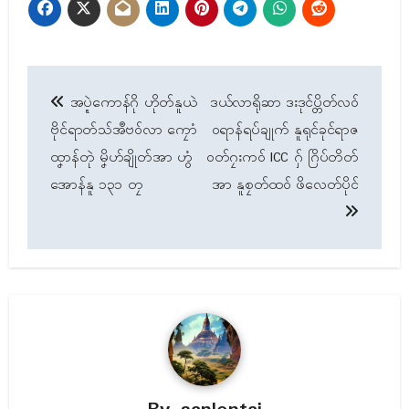
Post
အပ္ဍဲကောန်ဂို ဟိုတ်နူယဲ
ဒယ်လာရိုဆာ ဒးဒုၚ်ပ္တိတ်လဝ်
navigation
ဗိုၚ်ရာတ်သ်အဳဗဝ်လာ ကၠောံ
ဝရာန်ရပ်ချုက် နူရုၚ်ခုၚ်ရာဇ
ထၞာန်တုဲ မၞိဟ်ချိုတ်အာ ဟွံ
ဝတ်ဂၠးကဝ် ICC ဂှ် ဂြိပ်တိတ်
အောန်နူ ၁၃၁ တၠ
အာ နူစၠတ်ထဝ် ဖိလေတ်ပိုၚ်