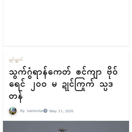
ဍုၚ်သ္အာၚ်
သွက်ဂွံရာန်ကေတ် ၜင်ကျာ ဗိုဝ်
ရေၚ် ၂၀၀ မ ဍုၚ်ကြုက် သ္ပဒ
တန်
By
sanlontai
May 21, 2026