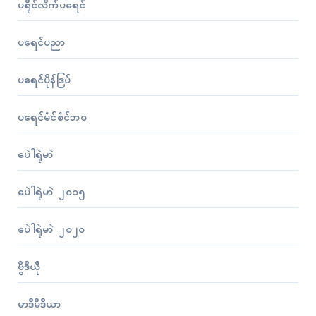
ပရိုၚ်လိက်ပရေၚ်
ပရေၚ်ပညာ
ပရေၚ်ပိုန်ဒြပ်
ပရေၚ်မံၚ်စံၚ်ဘဝ
ပေဲါရုဲမာဲ
ပေဲါရုဲမာဲ ၂၀၁၅
ပေဲါရုဲမာဲ ၂၀၂၀
ဗွဳဒဳယဵု
မာဒဳမဳဒဳယာ