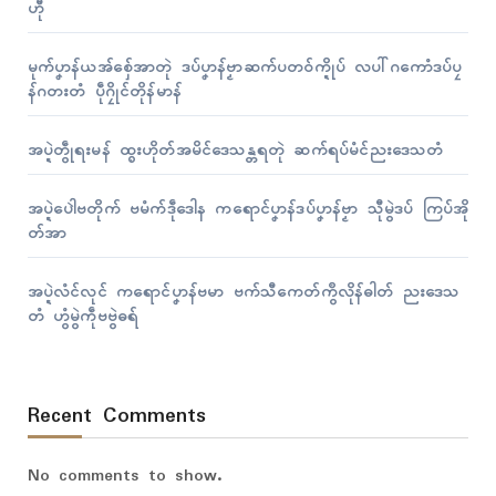
ဟီု
မုက်ပၞာန်ယအ်စှ်ေအာတုဲ ဒပ်ပၞာန်ဗၟာဆက်ပတဝ်က္ဍိုပ် လပါ်ဂကောံဒပ်ပၠ
န်ဂတးတံ ပဵုဂၠိုၚ်တိုန်မာန်
အပ္ဍဲတွဵုရးမန် ထ္ၜးဟိုတ်အမိၚ်ဒေသန္တရတုဲ ဆက်ရပ်မံၚ်ညးဒေသတံ
အပ္ဍဲပေါဲဗတိုက် ဗမံက်ဒဵုဒေါန ကရောၚ်ပၞာန်ဒပ်ပၞာန်ဗၟာ သီုမွဲဒပ် ကြပ်အို
တ်အာ
အပ္ဍဲလံၚ်လုၚ် ကရောၚ်ပၞာန်ဗမာ ဗက်သီကေတ်ကွဳလိုန်ဓါတ် ညးဒေသ
တံ ဟွံမွဲကဵုဗဗွဲဓရ်
Recent Comments
No comments to show.