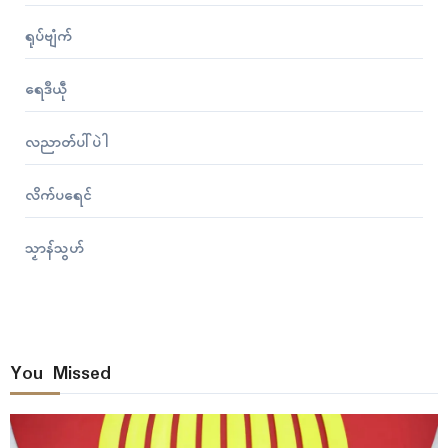
ရုပ်ဗျံက်
ရေဒဳယဵု
လညာတ်ပါ်ပဲါ
လိက်ပရေၚ်
သၟာန်သွဟ်
You Missed