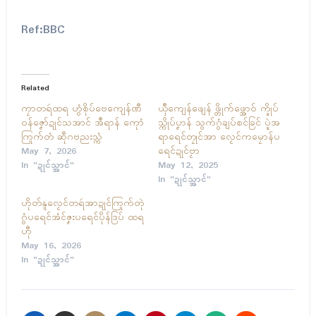
Ref:BBC
Related
ကၠာတရဴထရ ဟွံစိုပ်ဗေကျေန်ဏီ
ယှဳကျေန်ဖျေန် ဖ္တိုက်ဖ္အောဝ် က္ဍိုပ်
ဝန်ဇၞော်ဍုၚ်သအာၚ် အဳရာန် ကေုာံ
သ္ကိုပ်ပၞာန် သွက်ဂွံချပ်စၚ်ခြၚ် ပ္ဍဲအ
ကြုက်တံ ဆဵုဂဗညးသ္ကံ
ရာရေၚ်တၠုၚ်အာ လၟေၚ်ကမၠောန်ပ
May 7, 2026
ရေၚ်ဍုၚ်ဗၟာ
In "ဍုၚ်သ္အာၚ်"
May 12, 2025
In "ဍုၚ်သ္အာၚ်"
ဟိုတ်နူလၟေၚ်တရဴအာဍုၚ်ကြုက်တုဲ
ဂွံပရေၚ်အံၚ်ဇၞးပရေၚ်ပိုန်ဒြပ် ထရ
ဟီု
May 16, 2026
In "ဍုၚ်သ္အာၚ်"