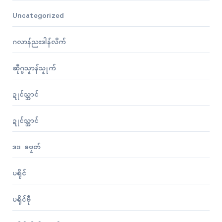
Uncategorized
ဂလာန်ညးဒါန်လိက်
ဆဵုဂ္ဗသၟာန်သၟုက်
ဍုၚ်သ္အာၚ်
ဍုၚ်သ္အာၚ်
ဒး၊ ဗၠေတ်
ပရိုၚ်
ပရိုၚ်ဗီု