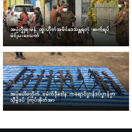
ပရိုၚ်
အပ္ဍဲတွဵုရးမန် ထ္ၜးဟိုတ်အမိၚ်ဒေသန္တရတုဲ ဆက်ရပ်
မံၚ်ညးဒေသတံ
ပရိုၚ်
အပ္ဍဲပေါဲဗတိုက် ဗမံက်ဒဵုဒေါန ကရောၚ်ပၞာန်ဒပ်ပၞာန်ဗၟာ
သီုမွဲဒပ် ကြပ်အိုတ်အာ