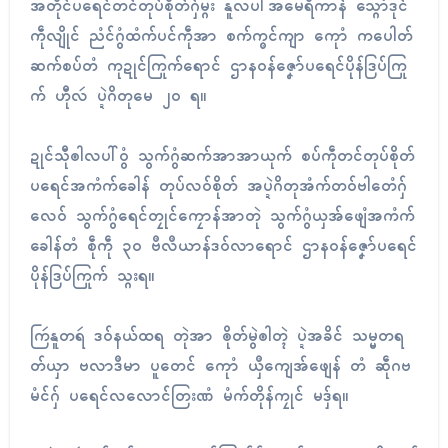
အတိုၚ်ပရေၚ်တင်တုပ်စိုတ်ဂှ်မ္ဂး နူလပါ်အမေရိကာန် သ္ဂောံဒုၚ်
ကဵုလျိုၚ် ညံၚ်ဂွံထံက်ပၚ်ကဵုအာ စက်က္ၜၚ်ကျာ ကေုာံ ကပေါတ်
ဆက်စပ်တံ ကုဍုၚ်ကြုက်ရောၚ် ဌာနဝန်ဇၞော်ပရေၚ်ပိုန်ဒြပ်ကြု
က် ဟီုလဴ ပ္ဍဲဂိတုမေ ၂၀ ရ။
ဍုၚ်သီုၜါလပါ်ဝွံ သွက်ဂွံဆက်အာအာယုက် စပ်ကဵုတင်တုပ်စိုတ်
ပရေၚ်အကံက်ခေါန် တုပ်လဝ်စိုတ် အပ္ဍဲဂိတုအံက်တဝ်ဗါတေံဂှ်
လေဝ် သွက်ဂွံရေၚ်တၠုၚ်ကၠောန်အာတုဲ သွက်ဂွံယှအ်ဖျေံအကံက်
ခေါန်တံ စဵုကဵု ၃၀ ဗဳလဳယာန်ဒဝ်လာရောၚ် ဌာနဝန်ဇၞော်ပရေၚ်
ပိုန်ဒြပ်ကြုက် သ္ဂးရ။
ကြဴနူတရဴ ဒဝ်နယ်ထရ တုဲအာ ၜိုတ်မွဲၜါတ္ၚဲ ပ္ဍဲအခိၚ် သမ္မတရ
တ်ယှာ ဗလာဒဳမာ ပူတေၚ် ကေုာံ ယှဳကျေအ်ဖျေန် တံ ဆဵုဂဗ
မံၚ်ဂှ် ပရေၚ်လလောၚ်တြးဏံ မံက်တိုန်ကၠုၚ် မဒှ်ရ။