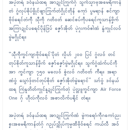
အပ္ဍဲတရဴ ဒဝ်နယ်ထရ အာဍုၚ်ကြုက်ဂှ် သွက်သၟာဗ္ၚအမေရိကာန်
တံ ဂွံလုပ်စိုပ်ဗွိုၚ်ဖျာကြုက်တံဂၠိုၚ်တိုန် ကေုာံ ပွမရာန် ၜင်ကျာ
ဗိုဝ်ရေၚ်တံကီု သီုကဵု ဂတိဝတ် ဆေၚ်စပ်ကဵုပရေၚ်ကူသာန်ဗၞိက်
အကြာဍုၚ်ပရေၚ်ပိုန်ဒြပ် ဇၞော်အိုတ် ပ္ဍဲဂၠးကဝ်ၜါဏံ နွံကၠုၚ်လဝ်
ဗွဲမဂၠိုၚ်ရ။
“သီုကဵုက္ၜၚ်ကျာဗိုဝ်ရေၚ်ပိုဲတံ လၟိဟ် ၂၀၀ ပြၚ် ဂွံလဝ် တင်
တုပ်စိုတ်ကူသာန်ဗၞိက် ဇၞော်ဇၞော်ဗွဲမဂၠိုၚ်ရ။ သွက်ဂွံထံက်ပၚ်ကဵု
အာ က္ၜၚ်ကျာ ၇၅၀ မလေဝ် စွံလဝ် ဂတိဝတ် ကီရ။ အရာ
ဏံဝွံ သ္ဂောံဒှ်တင်တုပ်စိုတ် ဇၞော်အိုတ်မွဲရောၚ်” သာ်ဝွံ ဒဝ်နယ်
ထရ ကြဴနူတိတ်ကၠုၚ်နူဍုၚ်ကြုက်တုဲ ပ္ဍဲလ္တူက္ၜၚ်ကျာ Air Force
One ဂှ် ဟီုလဴကဵုလဝ် အစာလိက်ပရိုၚ် တံရ။
အပ္ဍဲတရဴ ဒဝ်နယ်ထရ အာဍုၚ်ကြုက်ဏံ မွဲကရောံကဵုဂကောံညး
စၞးအမေရိကာန်တံဂှ် ဂဥုပ်သ္ကိုပ်ကုမ္ပဏဳဗိုဝ်ရေၚ် ကယ်လီ အဝ်