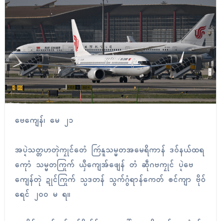
ဗေကျေန်၊ မေ ၂၁
အပ္ဍဲသတ္တဟတုဲကၠုၚ်တေံ ကြဴနူသမ္မတအမေရိကာန် ဒဝ်နယ်ထရ
ကေုာံ သမ္မတကြုက် ယှဳကျေအ်ဖျေန် တံ ဆဵုဂဗကၠုၚ် ပ္ဍဲဗေ
ကျေန်တုဲ ဍုၚ်ကြုက် သ္ပဒတန် သွက်ဂွံရာန်ကေတ် ၜင်ကျာ ဗိုဝ်
ရေၚ် ၂၀၀ မ ရ။