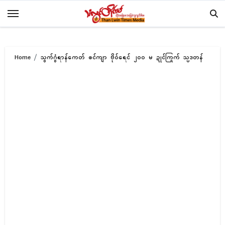
Skip
to
content
Home
သွက်ဂွံရာန်ကေတ် ၜင်ကျာ ဗိုဝ်ရေၚ် ၂၀၀ မ ဍုၚ်ကြုက် သ္ပဒတန်