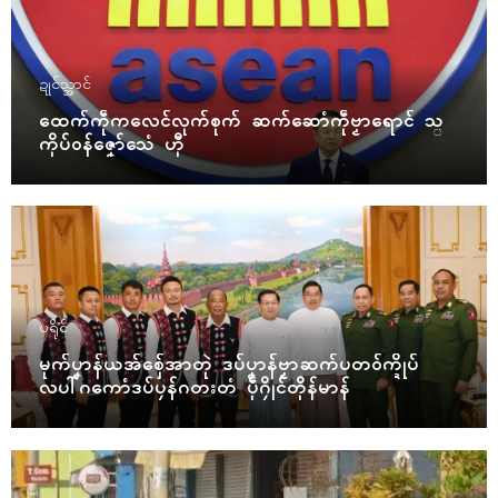
ဍုၚ်သ္အာၚ်
ထေက်ကဵုကလေၚ်လုက်စုက် ဆက်ဆောံကဵုဗၟာရောၚ် သ္
ကိုပ်ဝန်ဇၞော်သေံ ဟီု
ပရိုၚ်
မုက်ပၞာန်ယအ်စှ်ေအာတုဲ ဒပ်ပၞာန်ဗၟာဆက်ပတဝ်က္ဍိုပ်
လပါ်ဂကောံဒပ်ပၠန်ဂတးတံ ပဵုဂၠိုၚ်တိုန်မာန်