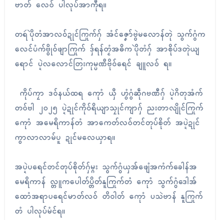
ဗာတ် လေဝ် ပါလုပ်အာကီုရ။
တရဴပိုဲတံအာလဝ်ဍုၚ်ကြုက်ဂှ် အံၚ်ဇၞော်ဗွဲမလောန်တုဲ သွက်ဂွံက
လေၚ်ပံက်ဗွိုဝ်ဖျာကြုက် ဒှ်ရန်တၟံအဓိကပိုဲတံဂှ် အာစိုပ်ဒတုဲယျ
ရောၚ် ပ္ဍဲလလောၚ်တြးကုမ္ပဏဳဗိုဝ်ရေၚ် ချူလဝ် ရ။
ကိုပ်ကၠာ ဒဝ်နယ်ထရ ကေုာံ ယှဳ ဟွံဂွံဆဵုဂဗဏီဂှ် ပ္ဍဲဂိတုအံက်
တဝ်ဗါ ၂၀၂၅ ပ္ဍဲဍုၚ်ကိုဝ်ရိယျာသၠုၚ်ကျာဂှ် ညးတာလျိုၚ်ကြုက်
ကေုာံ အမေရိကာန်တံ အာကေတ်လဝ်တင်တုပ်စိုတ် အပ္ဍဲဍုၚ်
ကွာလာလာမ်ပူ ဍုၚ်မလေယှာရ။
အပ္ဍဲပရေၚ်တင်တုပ်စိုတ်ဂှ်မ္ဂး သွက်ဂွံယှအ်ဖျေံအကံက်ခေါန်အ
မေရိကာန် လ္တူကပေါတ်ပ္တိတ်နူကြုက်တံ ကေုာံ သွက်ဂွံဒေါအ်
ထောံအရာပရေၚ်မာတ်လဝ် တိဝါတ် ကေုာံ ပသဲဗာန် နူကြုက်
တံ ပါလုပ်မံၚ်ရ။