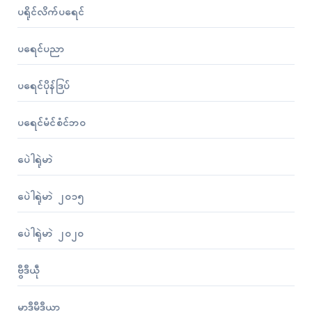
ပရိုၚ်လိက်ပရေၚ်
ပရေၚ်ပညာ
ပရေၚ်ပိုန်ဒြပ်
ပရေၚ်မံၚ်စံၚ်ဘဝ
ပေဲါရုဲမာဲ
ပေဲါရုဲမာဲ ၂၀၁၅
ပေဲါရုဲမာဲ ၂၀၂၀
ဗွဳဒဳယဵု
မာဒဳမဳဒဳယာ