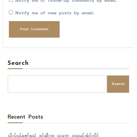
Notify me of follow-up comments by email.
Notify me of new posts by email.
Search
Search
Recent Posts
သ္ကိုပ်ဝန်ဇၞော်သေံ ဒုၚ်ဆဵုဂဗ သမ္မတ ဥူမေန်အံၚ်လှိုၚ်