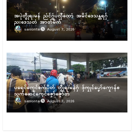
ပရိုၚ်
အပ္ဍဲတွဵုရးမန် ညံၚ်ဂွံပလီုထောံ အမိၚ်ဒေသန္တရဂှ်
ညးဒေသတံ အာတ်မိက်
sanlontai
August 7, 2026
ပရိုၚ်
ပရေၚ်ကၠေၚ်စက်ပိုတ် တွဵုရးမန်ဂှ် ဒှ်ကၠုၚ်ပၞော်ကၠောန်စ
သွက်ဆေၚ်ကၠေၚ်ဇၞော်ဇၞော်တံ
sanlontai
August 7, 2026