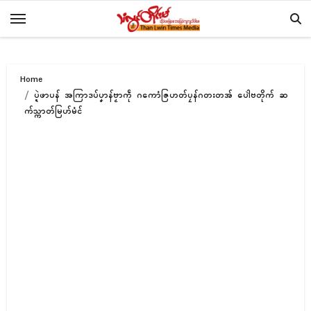
Skip
to
content
Home
ပ္ဍဲဖာပန် အကြာဒပ်ပၞာန်ဗၟာကဵု ဂကောံဇြဟတ်ပၠန်ဂတးတအ် ပေါဲဗတိုက် ဆ
က်သ္ကာတ်မြဟ်မံၚ်