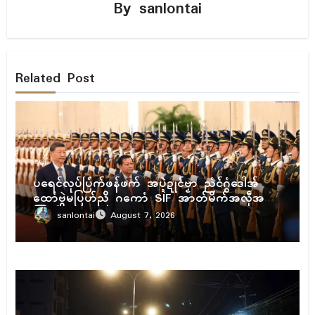
By
sanlontai
Related Post
ပရိုၚ်
ပရေၚ်လုပ်ပြံက်ဖန်ဖက် အပ္ဍဲဍုၚ်ဗၟာ ညံၚ်ဂွံဒေါအ်
ထောံဗွဲမပြဟ်ညိ ဂကောံ SIF အာတ်မိက်အလဵုအသဳ
ကြုက်
sanlontai
August 7, 2026