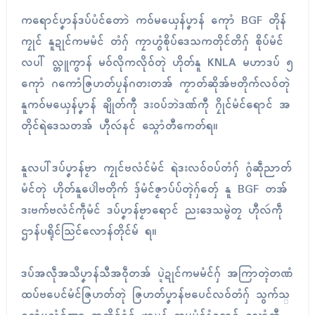
ကရောၚ်ပၞာန်ဒပ်ပံၚ်တောဲ ကဝ်မယှေန်ပၞာန် ကေုာံ BGF တိုန်
ကၠုၚ် နူဍုၚ်ကမမံၚ် တံဂှ် ကၠာဟွံစိုပ်ဒေသကတိုင်တိဂှ် စိုပ်မံၚ်
လပါ် လ္တူကွာန် မဝ်လိုကလိုဝ်တုဲ ဟိုတ်နူ KNLA မဟာဒပ် ၅
ကေုာံ ဂကောံဇြဟတ်ပၠန်ဂတးတအ် ကၟာတ်ဆိုအ်ဗတိုက်လဝ်တုဲ
နူကဝ်မယှေန်ပၞာန် ချိုတ်ကီု ဒးဝပ်ဘဲဒဏ်ကီု ဂၠိုၚ်မံၚ်ရောၚ် အ
တိုၚ်ရဲဒေသတအ် ဟီုလဴနင် သ္ဂောံတီကေတ်ရ။
နူလပါ်ဒပ်ပၞာန်ဗၟာ ကၠုၚ်ဗလံၚ်မံၚ် ရဲဒးလဝ်ဝပ်တံဂှ် ဂွံဆဵုညာတ်
မံၚ်တုဲ ဟိုတ်နူပေါဲဗတိုက် ဒှ်မံၚ်ဇၟာပ်ပ်တ္ၚဲဂှ်တှ်ေ နူ BGF တအ်
ဒးဗက်ဗလံၚ်ကဵုမံၚ် ဒပ်ပၞာန်ဗၟာရောၚ် ညးဒေသမွဲတၠ ဟီုလဴကဵု
ဌာန်ပရိုၚ်သြင်လောန်တိုၚ်မ် ရ။
ဒပ်အလဵုအသဳပၞာန်သီအဝဵုတအ် ပ္ဍဲဍုၚ်ကမမံၚ်ဂှ် အကြာတ္ၚဲတဏံ
ထပ်ဗပေၚ်မံၚ်ဇြဟတ်တုဲ ဇြဟတ်ပၞာန်ဗပေၚ်လဝ်တံဂှ် သွက်သ္