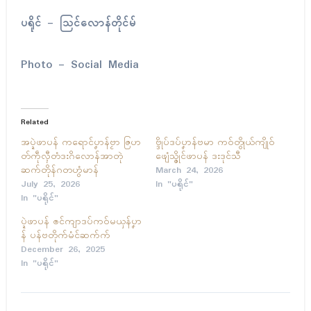
ပရိုၚ် – သြင်လောန်တိုၚ်မ်
Photo – Social Media
Related
အပ္ဍဲဖာပန် ကရောၚ်ပၞာန်ဗၟာ ဇြဟ
ဗ္ဒိုပ်ဒပ်ပၞာန်ဗမာ ကဝ်တွိုယ်ကျိုဝ်
တ်ကဵုလ္ၚီတံဒးဂိလောန်အာတုဲ
ဖျေံသ္ဇိုၚ်ဖာပန် ဒးဒုၚ်သီ
ဆက်တိုန်ဂတဟွံမာန်
March 24, 2026
July 25, 2026
In "ပရိုၚ်"
In "ပရိုၚ်"
ပ္ဍဲဖာပန် ၜၚ်ကျာဒပ်ကဝ်မယှန်ပၞာ
န် ပန်ဗတိုက်မံၚ်ဆက်က်
December 26, 2025
In "ပရိုၚ်"