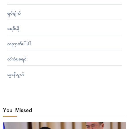
ရုပ်ဗျံက်
ရေဒဳယဵု
လညာတ်ပါ်ပဲါ
လိက်ပရေၚ်
သၟာန်သွဟ်
You Missed