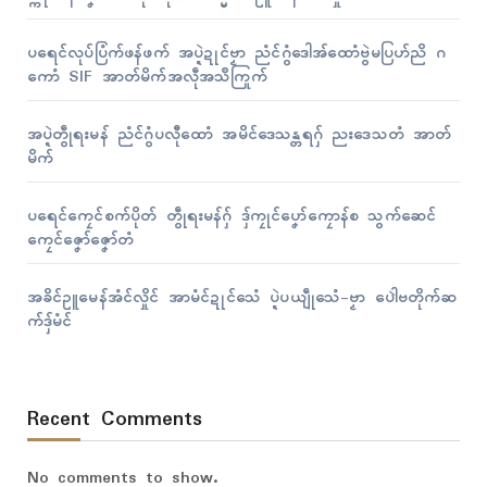
ပရေၚ်လုပ်ပြံက်ဖန်ဖက် အပ္ဍဲဍုၚ်ဗၟာ ညံၚ်ဂွံဒေါအ်ထောံဗွဲမပြဟ်ညိ ဂ
ကောံ SIF အာတ်မိက်အလဵုအသဳကြုက်
အပ္ဍဲတွဵုရးမန် ညံၚ်ဂွံပလီုထောံ အမိၚ်ဒေသန္တရဂှ် ညးဒေသတံ အာတ်
မိက်
ပရေၚ်ကၠေၚ်စက်ပိုတ် တွဵုရးမန်ဂှ် ဒှ်ကၠုၚ်ပၞော်ကၠောန်စ သွက်ဆေၚ်
ကၠေၚ်ဇၞော်ဇၞော်တံ
အခိၚ်ဥူမေန်အံၚ်လှိုၚ် အာမံၚ်ဍုၚ်သေံ ပ္ဍဲပယျဵုသေံ-ဗၟာ ပေါဲဗတိုက်ဆ
က်ဒှ်မံၚ်
Recent Comments
No comments to show.