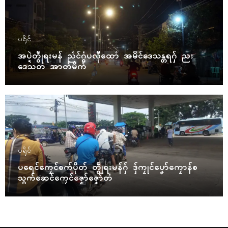
ပရိုၚ်
အပ္ဍဲတွဵုရးမန် ညံၚ်ဂွံပလီုထောံ အမိၚ်ဒေသန္တရဂှ် ညး
ဒေသတံ အာတ်မိက်
ပရိုၚ်
ပရေၚ်ကၠေၚ်စက်ပိုတ် တွဵုရးမန်ဂှ် ဒှ်ကၠုၚ်ပၞော်ကၠောန်စ
သွက်ဆေၚ်ကၠေၚ်ဇၞော်ဇၞော်တံ