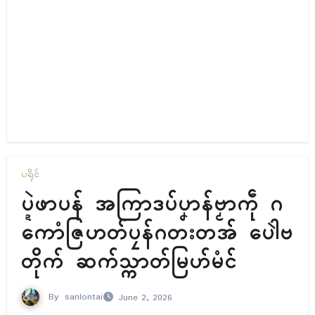
ပရိုၚ်
ပ္ဍဲဖာပန် အကြာဒပ်ပၞာန်ဗၟာကဵု ဂ
ကောံဇြဟတ်ပၠန်ဂတးတအ် ပေါဲဗ
တိုက် ဆက်သ္ကာတ်မြဟ်မံၚ်
By
sanlontai
June 2, 2026