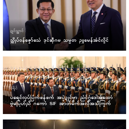
ဍုၚ်သ္အာၚ်
သ္ကိုပ်ဝန်ဇၞော်သေံ ဒုၚ်ဆဵုဂဗ သမ္မတ ဥူမေန်အံၚ်လှိုၚ်
ပရိုၚ်
ပရေၚ်လုပ်ပြံက်ဖန်ဖက် အပ္ဍဲဍုၚ်ဗၟာ ညံၚ်ဂွံဒေါအ်ထောံ
ဗွဲမပြဟ်ညိ ဂကောံ SIF အာတ်မိက်အလဵုအသဳကြုက်