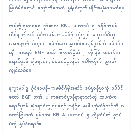
မြဟ်မံၚ်ရောၚ် သ္ဂောံတီကေတ် နူရိုဟ်ကၞက်ပရိုၚ်အပ္ဍဲဒေသတံရ။
အပ္ဍဲတွဵုရးကရေၚ် ဒၞာဲဒေသ KNU မဟာဒပ် ၅ ခရိုၚ်ဖာပန်
ထိၚ်ချုက်လဝ် ဂၠံၚ်ဖာပန်-ကမမံၚ်ဂှ် တုဲကၠုၚ် ကၞောတ်ဂိတု
အေဗရာကဵု ဂိတုမေ စမံက်တေံ နူကဝ်မယှေန်ပၞာန်ကဵု ဒပ်မၚ်ပ
ယျဵု ကရေၚ် BGF တအ် ဇြဟတ်မၞိဟ် ၂ လ္ၚီပြၚ် ထပက်က
ရောၚ်ပၞာန် ချဳဒရာၚ်ကၠုၚ်ပရေၚ်ပၞာန်တုဲ ပေါဲဗတိုက် သ္ကာတ်
ကၠုၚ်လဝ်ရ။
နူကွာန်ဝါဒူ ဂၠံၚ်ဖာပန်-ကမမံၚ်ဂှ်မွဲအဆံၚ် ဒပ်ပၞာန်ဗၟာကဵု ဒပ်ပံၚ်
တောဲ BGF တအ် ပါ်ကရောၚ်ပၞာန်နာနာသာ်တုဲ ထပက်က
ရောၚ်ပၞာန် ချဳဒရာၚ်ကၠုၚ်ပရေၚ်ပၞာန်ဂှ်ရ ပေါဲဗတိုက်ဒှ်လဝ်ကဵု ဂ
ကောံဇြဟတ် ပၠန်ဂတး KNLA မဟာဒပ် ၅ က္ဍိုက်ပ်တံ ဇၟာပ်
ပ်တ္ၚဲ နွံမံၚ်ရောၚ်။