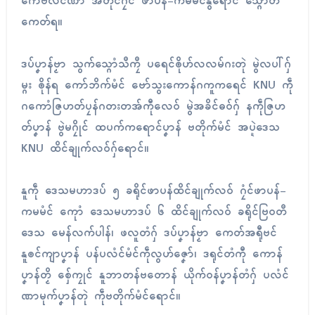
ဂောံဗလံၚ်ဏာ အတိုၚ်ဂၠံၚ် ဖာပန်-ကမမံၚ်နွံရောၚ် သ္ဂောံတီ
ကေတ်ရ။
ဒပ်ပၞာန်ဗၟာ သွက်သ္ဂောံသဳကၠဳ ပရေၚ်ၜိုဟ်လလမ်ဂးတုဲ မွဲလပါ်ဂှ်
မ္ဂး ၜိုန်ရ ကော်ဘိက်မံၚ် ဗော်သွးကောန်ဂကူကရေၚ် KNU ကဵု
ဂကောံဇြဟတ်ပၠန်ဂတးတအ်ကီုလေဝ် မွဲအခိၚ်ဓဝ်ဂှ် နကဵုဇြဟ
တ်ပၞာန် ဗွဲမဂၠိုၚ် ထပက်ကရောၚ်ပၞာန် ဗတိုက်မံၚ် အပ္ဍဲဒေသ
KNU ထိၚ်ချုက်လဝ်ဂှ်ရောၚ်။
နူကဵု ဒေသမဟာဒပ် ၅ ခရိုၚ်ဖာပန်ထိၚ်ချုက်လဝ် ဂၠံၚ်ဖာပန်-
ကမမံၚ် ကေုာံ ဒေသမဟာဒပ် ၆ ထိၚ်ချုက်လဝ် ခရိုၚ်ဗြဝတဳ
ဒေသ မေန်လက်ပါန်၊ ဖလူတံဂှ် ဒပ်ပၞာန်ဗၟာ ကေတ်အရီုဗၚ်
နူၜၚ်ကျာပၞာန် ပန်ပလံၚ်မံၚ်ကဵုလွဟ်ဇၞော်၊ ဒရုၚ်တံကီု ကောန်
ပၞာန်တၟိ စှ်ေကၠုၚ် နူဘာတန်ဗတောန် ယိုက်ဝန်ပၞာန်တံဂှ် ပလံၚ်
ဏာမုက်ပၞာန်တုဲ ကဵုဗတိုက်မံၚ်ရောၚ်။