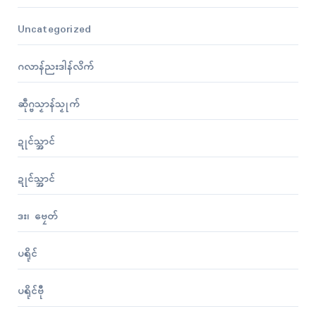
Uncategorized
ဂလာန်ညးဒါန်လိက်
ဆဵုဂ္ဗသၟာန်သၟုက်
ဍုၚ်သ္အာၚ်
ဍုၚ်သ္အာၚ်
ဒး၊ ဗၠေတ်
ပရိုၚ်
ပရိုၚ်ဗီု