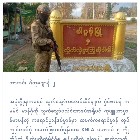
ဘာအၚ်၊ ဂိတုဂျောန် ၂
အပ္ဍဲတွဵုရးကရေၚ် သွက်သ္ဂောံကလေၚ်ထိၚ်ချုက် ဂၠံၚ်ဖာပန်-က
မမံၚ် မာန်ဂှ်ကီု သွက်သ္ဂောံဗလံၚ်ဏာဒပ်အရီုဗၚ် ကုဗျူဟာပၞာ
န်ဖာပန်တုဲ ကရောၚ်ပၞာန်ဒပ်ပၞာန်ဗၟာ ထပက်ကရောၚ်ပၞာန် လုပ်
ကၠုၚ်တအ်ဂှ် ဂကောံဇြဟတ်ပၠန်ဂတး KNLA မဟာဒပ် ၅ က္ဍို
က်ပ်တံ ဍိုက်ဗတိုက်မံၚ်ဂှ်ရ ပေါဲဗတိုက် ၜါလပါ် ဆက်သ္ကာတ်