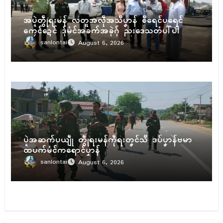
ပရိုၚ်
အပ္ဍဲတွဵုရးမန် လတူအလဵုအသဳပၞာန် စဳရေၚ်ပရေၚ်
ကၠေၚ်ဍေၚ် ဒှ်မံၚ်အခက်အခုဲဂှ် ညးဒေသတံပါ်ပါဲ
sanlontai
August 6, 2026
ပရိုၚ်
ပ္ဍဲအဆက်ပယျဵု တွဵုရးမန်ကဵုရးတၞၚ်သဳ ဒပ်ပၞာန်ဗမာ
ထပက်မံၚ်ကရောၚ်ပၞာန်
sanlontai
August 6, 2026