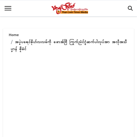
Skip
to
content
Home
အပ္ဍဲပရေၚ်ၜိုဟ်လလမ်ကဵု ဖောအ်ဗြဳ ကြုက်ညံၚ်ဂွံဆက်ပါလုပ်အာ အလဵုအသဳ
ပၞာန် စၟဳမံၚ်