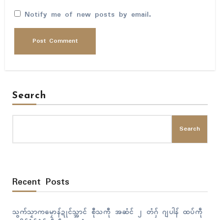
Notify me of new posts by email.
Search
Search
Recent Posts
သွက်သၟာကမၠောန်ဍုၚ်သ္အာၚ် စီုသကီု အဆံၚ် ၂ တံဂှ် ဂျပါန် ထပ်ကဵု