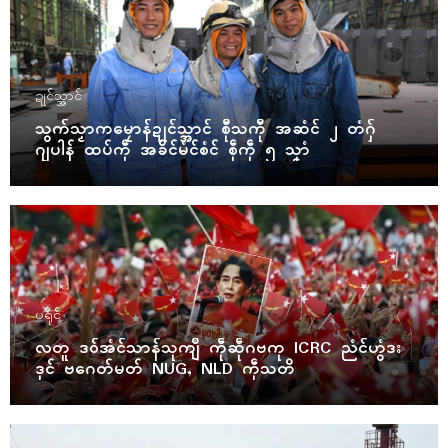
ဍုၚ်သ္အာၚ်
သွက်သၟာကမၠောန်ဍုၚ်သ္အာၚ် စီုသကီု အဆံၚ် ၂ တံဂှ်
ဂျပါန် ထပ်ကဵု အခိၚ်မံၚ်စံၚ် စဵုကဵု ၅ သၞာံ
ပရိုၚ်
လတူ ဒဝ်အံၚ်သာန်သုကျဳ ကဵုဆဵုဂဗကု ICRC ညံၚ်ဟွံဒး
ဒုၚ် ဗဂေတ်မတ် NUG, NLD ကဵုသတိ