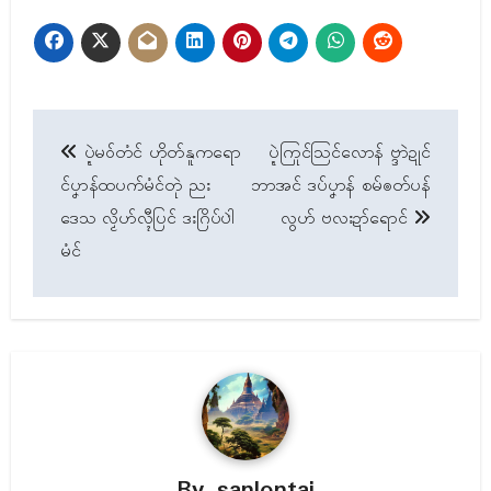
Post
ပ္ဍဲမဝ်တံၚ် ဟိုတ်နူကရော
ပ္ဍဲကြုၚ်သြၚ်လောန် ဗ္ဒာဲဍုၚ်
navigation
ၚ်ပၞာန်ထပက်မံၚ်တုဲ ညး
ဘာအၚ် ဒပ်ပၞာန် စမ်ၜတ်ပန်
ဒေသ လၟိဟ်လ္ၚီပြၚ် ဒးဂြိပ်ပါဲ
လွဟ် ဗလးဍာ်ရောၚ်
မံၚ်
By
sanlontai