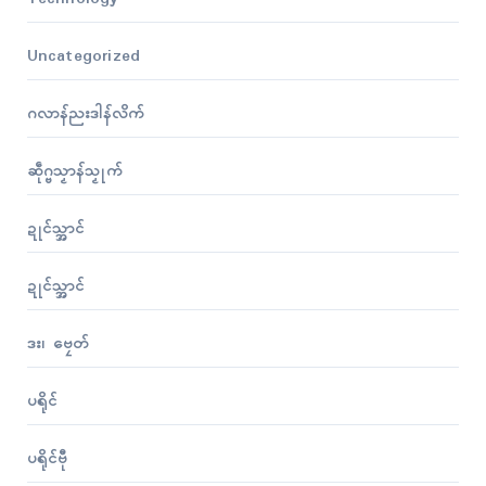
Uncategorized
ဂလာန်ညးဒါန်လိက်
ဆဵုဂ္ဗသၟာန်သၟုက်
ဍုၚ်သ္အာၚ်
ဍုၚ်သ္အာၚ်
ဒး၊ ဗၠေတ်
ပရိုၚ်
ပရိုၚ်ဗီု