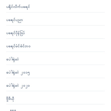
ပရိုၚ်လိက်ပရေၚ်
ပရေၚ်ပညာ
ပရေၚ်ပိုန်ဒြပ်
ပရေၚ်မံၚ်စံၚ်ဘဝ
ပေဲါရုဲမာဲ
ပေဲါရုဲမာဲ ၂၀၁၅
ပေဲါရုဲမာဲ ၂၀၂၀
ဗွဳဒဳယဵု