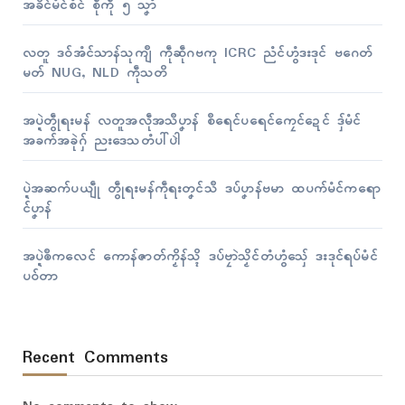
အခိၚ်မံၚ်စံၚ် စဵုကဵု ၅ သၞာံ
လတူ ဒဝ်အံၚ်သာန်သုကျဳ ကဵုဆဵုဂဗကု ICRC ညံၚ်ဟွံဒးဒုၚ် ဗဂေတ်
မတ် NUG, NLD ကဵုသတိ
အပ္ဍဲတွဵုရးမန် လတူအလဵုအသဳပၞာန် စဳရေၚ်ပရေၚ်ကၠေၚ်ဍေၚ် ဒှ်မံၚ်
အခက်အခုဲဂှ် ညးဒေသတံပါ်ပါဲ
ပ္ဍဲအဆက်ပယျဵု တွဵုရးမန်ကဵုရးတၞၚ်သဳ ဒပ်ပၞာန်ဗမာ ထပက်မံၚ်ကရော
ၚ်ပၞာန်
အပ္ဍဲၜဳကလေၚ် ကောန်ဇာတ်ကၟိန်သ္ၚိ ဒပ်ဗၠာဲသၟိၚ်တံဟွံသှ်ေ ဒးဒုၚ်ရပ်မံၚ်
ပဝ်တာ
Recent Comments