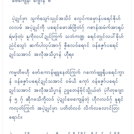
ဗေကျေန်၊ ဂျောန် ၈
ပ္ဍဲဍုၚ်ဗၟာ သွက်သ္ဂောံသၠုၚ်အသိၚ် လၟေၚ်ကမၠောန်ပရေၚ်ၜိုဟ်
လလမ် အပ္ဍဲဍုၚ်ကဵု ပရေၚ်ဖောအ်ဗြဳတံဂှ် ဂစာန်ထမံက်အာရုပ်
ရဴမဒှ်တုဲ၊ နူကဵုလပါ်ဍုၚ်ကြုက် သဘဴကဏ္ဍ ရေၚ်တၠုၚ်လပါ်ခိုဟ်
ညံၚ်သ္ဂောံ ဆက်ပါလုပ်အာဂှ် စၟဳစလဝ်ရောၚ် ဝန်ဇၞော်ပရေၚ်
ဍုၚ်သအာၚ် အလဵုအသဳပၞာန် ဟီုရ။
ကမ္မတဳဗဟဵု ဗော်ကောန်မျူနေတ်ကြုက် ဂကောံဗျူရိုပရေၚ်ကွာ
န် ဝန်ဇၞော်ပရေၚ်ဍုၚ်သအာၚ် ဝမ်ယိ ကေုာံ ဝန်ဇၞော်ပရေၚ်
ဍုၚ်သအာၚ် အလဵုအသဳပၞာန် ဥူတေန်မိုၚ်သွိုယ်တံ ပ္ဍဲဂိတုဂျော
န် ၅ ဂှ် ဆဵုဂဗသဳကၠဳလဝ် ပ္ဍဲဍုၚ်ဗေကျေန်တုဲ ဟီုဂးလဝ်ဂှ် နူရုၚ်
ကလုတ်ကြုက် အပ္ဍဲဍုၚ်ဗၟာ ပတိတ်လဝ် လိက်လလောၚ်တြး
ရောၚ်။