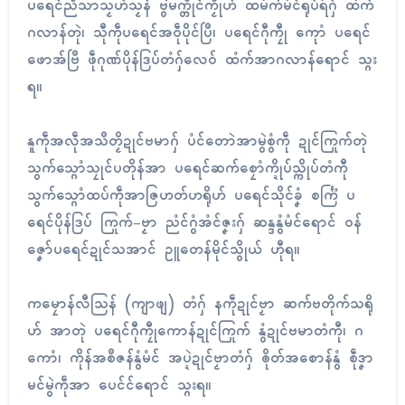
ပရေၚ်ညဳသာသၟဟ်သၟန် ဗွဲမက္တိုၚ်ကၟိုဟ် ထမံက်မံၚ်ရုပ်ရဴဂှ် ထံက်
ဂလာန်တုဲ၊ သီုကဵုပရေၚ်အဝဵုပိုၚ်ပြဳ၊ ပရေၚ်ဂီုကၠီု ကေုာံ ပရေၚ်
ဖောအ်ဗြဳ ဖဵုဂုဏ်ပိုန်ဒြပ်တံဂှ်လေဝ် ထံက်အာဂလာန်ရောၚ် သ္ဂး
ရ။
နူကဵုအလဵုအသဳတၟိဍုၚ်ဗမာဂှ် ပံၚ်တောဲအာမွဲစွံကဵု ဍုၚ်ကြုက်တုဲ
သွက်သ္ဂောံသၠုၚ်ပတိုန်အာ ပရေၚ်ဆက်စၠောံက္ဍိုပ်သ္ကိုပ်တံကီု
သွက်သ္ဂောံထပ်ကဵုအာဇြဟတ်ဟရိုဟ် ပရေၚ်သိုၚ်ခၞံ စင်္ကြံ ပ
ရေၚ်ပိုန်ဒြပ် ကြုက်-ဗၟာ ညံၚ်ဂွံအံၚ်ဇၞးဂှ် ဆန္ဒနွံမံၚ်ရောၚ် ဝန်
ဇၞော်ပရေၚ်ဍုၚ်သအာၚ် ဥူတေန်မိုၚ်သွိုယ် ဟီုရ။
ကမၠောန်လီသြန် (ကျာဖျ) တံဂှ် နကဵုဍုၚ်ဗၟာ ဆက်ဗတိုက်သရို
ဟ် အာတုဲ ပရေၚ်ဂီုကၠီုကောန်ဍုၚ်ကြုက် နွံဍုၚ်ဗမာတံကီု၊ ဂ
ကောံ၊ ကိုန်အစဳဇန်နွံမံၚ် အပ္ဍဲဍုၚ်ဗၟာတံဂှ် ၜိုတ်အစောန်နွံ စဵုဒၞာ
မင်မွဲကဵုအာ ပေၚ်ၚ်ရောၚ် သ္ဂးရ။