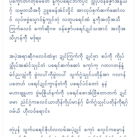
ပ္ဍဲကၞောတ်ဂိတုမေတေံ နူကဵုပရေၚ်ဘိက်ပၟိၚ် သ္ကိုပ်ဝန်ဇၞော်အိန္ဒိယ
ဂှ် သမ္မတသီအဝဵု ဥူမေန်အံၚ်လှိုၚ် အာလုပ်စုက်ဆက်ဆောံလ
ဝ် လုပ်ဗဗွဲသၞောဝ်နွံကၠုၚ်တုဲ လတူပရေၚ်ဏံ နူကဵုအလဵုအသဳ
ကြုက်လေဝ် ကော်ဆဵုဂဗ ဝန်ဇၞော်ပရေၚ်ဍုၚ်သအာၚ် အလဵုအ
သဳပၞာန်ကီု မဒှ်ရ။
အပ္ဍဲအရာဆဵုဂဗလဝ်ဏံမ္ဂး ဍုၚ်ကြုက်ကဵု ဍုၚ်ဗၟာ စပ်ကဵု က္ဍိုပ်
သ္ကိုပ်အဆံၚ်သၠုၚ်တံ ပရေၚ်ဆက်ဆောံ ကၠောံက္ဍ ဂတးဂတန်နွံ
မံၚ်ညးသ္ကံကီု မွဲလပါ်ကဵုမွဲလပါ် သွက်ဂွံသၠုၚ်ပတိုန်အာ ဂလာန်
ပတေဟ် ပရေၚ်ဍုၚ်ကွာန်တံကီု ပရေၚ်ပံၚ်တောဲ နနဲ
မဟာဗျူဟာ ဗွဲမဇြိုဟ်နက်ကီု ပရေၚ်ဖောအ်ဗြဳတောတက် ဍုၚ်
ဗမာ ညံၚ်ဂွံကလေၚ်ယာတိုန်က္ဍိုပ်မာန်ဂှ် မိက်ဂွံသၠုၚ်ပတိုန်ကဵုရဂှ်
ဝမ်ယိ ဟီုလဝ်ရောၚ်။
တုဲပၠန် သွက်ပရေၚ်ၜိုဟ်လလမ်အပ္ဍဲဍုၚ် ကေုာံ လၟေၚ်ကမၠောန်