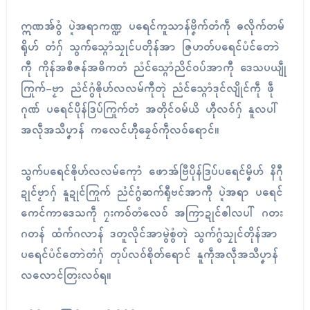
ဣဏအ်ဝွံ ပ္ဍဲအရာကဏ္ဍ ပရေၚ်ကူသာန်ဗၞိက်တံကဵု ဓလိုက်တမ်
ရိုဟ် တံဂှ် သွက်သ္ဂောံသၠုၚ်ပတိုန်အာ ဇြဟတ်ပရေၚ်ပံၚ်တောဲ
ကီု ကိုန်အစဳဇန်အဓိကတံ ညံၚ်သ္ဂောံညိၚ်ဝပ်အာကီု ဒေသပယျဵု
ကြုက်-ဗၟာ ညံၚ်ဂွံၜိုဟ်လလမ်ကီုတုဲ ညံၚ်သ္ဂောံဒုၚ်လျိုၚ်ကဵု ဖဵု
ဂုဏ် ပရေၚ်ပိုန်ဒြပ်ကြုက်တံ အတိုၚ်ဝမ်ယိ ဟီုလဝ်ဂှ် နူလပါ်
အလဵုအသဳပၞာန် ကလေၚ်ဟီုခၠေဝ်ကဵုလဝ်ရောၚ်။
သွက်ပရေၚ်ၜိုဟ်လလမ်ကေုာံ ဖောအ်ဗြဳပိုန်ဒြပ်ပရေၚ်မၞိဟ် နိဂီု
ဍုၚ်ဗၟာဂှ် နူဍုၚ်ကြုက် ညံၚ်ဂွံဆက်ရီုဗၚ်အာကီု ပ္ဍဲအရာ ပရေၚ်
ကေၚ်ကာဒေသကဵု ဂၠးကဝ်တံလေဝ် အကြာဍုၚ်ၜါလပါ် ဂတး
ဂတန် ထံက်ဂလာန် ဒတူလိုၚ်အာမွဲစွံတုဲ သွက်ဂွံသၠုၚ်တိုန်အာ
ပရေၚ်ပံၚ်တောဲတံဂှ် တုပ်လဝ်စိုတ်ရောၚ် နူကဵုအလဵုအသဳပၞာန်
လလောၚ်တြးလဝ်ရ။