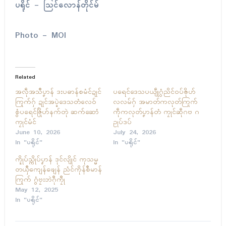
ပရိုၚ် – သြင်လောန်တိုၚ်မ်
Photo – MOI
Related
အလဵုအသဳပၞာန် ဒးပဓာန်စမံၚ်ဍုၚ်
ပရေၚ်ဒေသပယျဵုဂွံညိၚ်ဝပ်ၜိုဟ်
ကြုက်ဂှ် ဍုၚ်အပ္ဍဲဒေသတံလေဝ်
လလမ်ဂှ် အမာတ်ကလုတ်ကြုက်
စွံပရေၚ်ဇြိုဟ်နက်တုဲ ဆက်ဆောံ
ကဵုကလုတ်ပၞာန်တံ ကၠုၚ်ဆဵုဂဗ ဂ
ကၠုၚ်မံၚ်
ဥုပ်ဒပ်
June 10, 2026
July 24, 2026
In "ပရိုၚ်"
In "ပရိုၚ်"
က္ဍိုပ်သ္ကိုပ်ပၞာန် ဒုၚ်လျိုၚ် ကုသမ္မ
တယှဳကျေန်ဖျေန် ညံၚ်ကိုန်စဳမာန်
ကြုက် ဂွံဗၠးဘဲဂီုကၠီု
May 12, 2025
In "ပရိုၚ်"