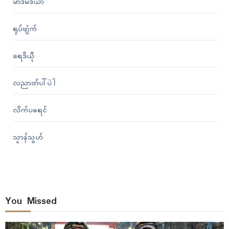
မာဒဳမဳဒဳယာ
ရုပ်ဗျံက်
ရေဒဳယဵု
လညာတ်ပါ်ပဲါ
လိက်ပရေၚ်
သၟာန်သွဟ်
You Missed