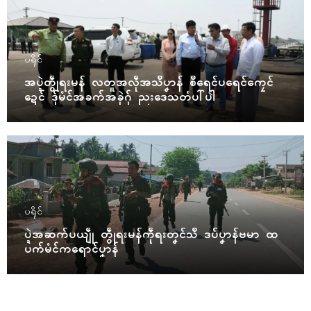
ပရိုၚ်
အပ္ဍဲတွဵုရးမန် လတူအလဵုအသဳပၞာန် စဳရေၚ်ပရေၚ်ကၠေၚ်
ဍေၚ် ဒှ်မံၚ်အခက်အခုဲဂှ် ညးဒေသတံပါ်ပါဲ
ပရိုၚ်
ပ္ဍဲအဆက်ပယျဵု တွဵုရးမန်ကဵုရးတၞၚ်သဳ ဒပ်ပၞာန်ဗမာ ထ
ပက်မံၚ်ကရောၚ်ပၞာန်