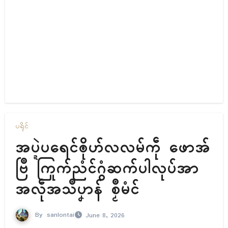
ပရိုၚ်
အပ္ဍဲပရေၚ်ၜိုဟ်လလမ်ကဵု ဖောအ်
ဗြဳ ကြုက်ညံၚ်ဂွံဆက်ပါလုပ်အာ
အလဵုအသဳပၞာန် စၟဳမံၚ်
By
sanlontai
June 8, 2026