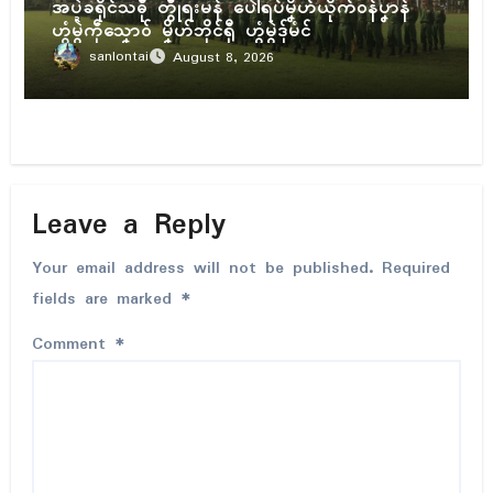
အပ္ဍဲခရိုၚ်သဓီု တွဵုရးမန် ပေါဲရပ်မၞိဟ်ယိုက်ဝန်ပၞာန်
ဟွံမွဲကဵုသၞောဝ် မၞိဟ်ဘိုၚ်ရီု ဟွံမွဲဒှ်မံၚ်
sanlontai
August 8, 2026
Leave a Reply
Your email address will not be published.
Required
fields are marked
*
Comment
*