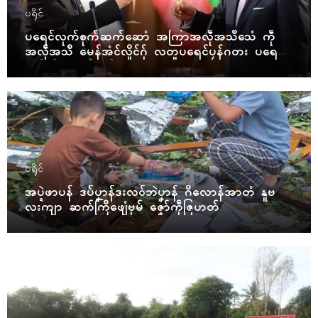
ပရိုၚ်
ပရေၚ်လုက်စုက်ဆက်ဆောံ အကြာအလဵုအသဳသေံ ကဵု
အလဵုအသဳ မေန်အံၚ်လှိုၚ်ဂှ် လတူပရေၚ်ပၠန်ဂတး ပရေၚ်ဇီု
ကပိုက် နွံကၠုၚ်မာန်ဟာ
ပရိုၚ်
အပ္ဍဲဖာပန် ဒပ်ပၞာန်ဒးလဝ်ဘဲပၞာန် ဂိလောန်အာတံ နူဗ
လးကျာ ဆက်ကြဳဖျေံဗုမ် ဇၞော်ကဵုဇြဟတ်