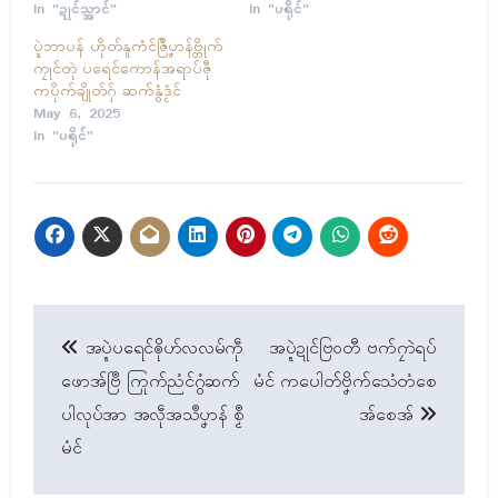
In "ဍုၚ်သ္အာၚ်"
In "ပရိုၚ်"
ပ္ဍဲဘာပန် ဟိုတ်နူကံၚ်ဇြဳပၞာန်ဗ္တိုက်
ကၠုၚ်တုဲ ပရေၚ်ကောန်အရာပ်ဇီု
ကပိုက်ချိုတ်ဂှ် ဆက်နွံဒၟံၚ်
May 6, 2025
In "ပရိုၚ်"
Post
အပ္ဍဲပရေၚ်ၜိုဟ်လလမ်ကဵု
အပ္ဍဲဍုၚ်ဗြဝတီ ဗက်ဂၠာဲရပ်
navigation
ဖောအ်ဗြဳ ကြုက်ညံၚ်ဂွံဆက်
မံၚ် ကပေါတ်ဗၞိက်သေံတံစေ
ပါလုပ်အာ အလဵုအသဳပၞာန် စၟဳ
အ်စေအ်
မံၚ်