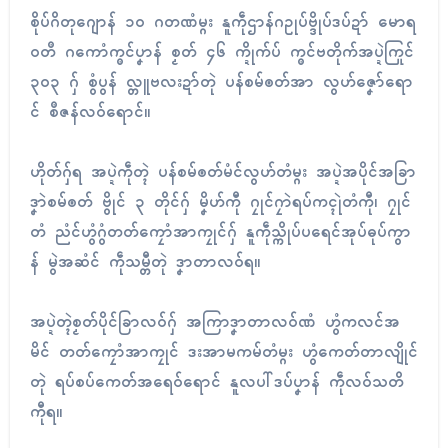
စိုပ်ဂိတုဂျောန် ၁၀ ဂတဏံမ္ဂး နူကဵုဌာန်ဂဥုပ်ဗ္ဒိုပ်ဒပ်ဍာ် မောရ
ဝတဳ ဂကောံက္ၜၚ်ပၞာန် စၟတ် ၄၆ က္ဍိုက်ပ် က္ၜၚ်ဗတိုက်အပ္ဍဲကြုၚ်
၃၀၃ ဂှ် စွံပွန် လ္တူဗလးဍာ်တုဲ ပန်စမ်ၜတ်အာ လွဟ်ဇၞော်ရော
ၚ် စဳဇန်လဝ်ရောၚ်။
ဟိုတ်ဂှ်ရ အပ္ဍဲကဵုတ္ၚဲ ပန်စမ်ၜတ်မံၚ်လွဟ်တံမ္ဂး အပ္ဍဲအပိုၚ်အခြာ
ဒၞာဲစမ်ၜတ် ဗွိုၚ် ၃ တိုၚ်ဂှ် မၞိဟ်ကီု ဂၠုၚ်ဂၠာဲရပ်ကင္ၚုဲတံကီု၊ ဂၠုၚ်
တံ ညံၚ်ဟွံဂွံတတ်ကၠောံအာကၠုၚ်ဂှ် နူကဵုသ္ကိုပ်ပရေၚ်အုပ်ဓုပ်ကွာ
န် မွဲအဆံၚ် ကဵုသမ္တီတုဲ ဒၞာတာလဝ်ရ။
အပ္ဍဲတ္ၚဲစၟတ်ပိုၚ်ခြာလဝ်ဂှ် အကြာဒၞာတာလဝ်ဏံ ဟွံကလၚ်အ
မိၚ် တတ်ကၠောံအာကၠုၚ် ဒးအာမကမ်တံမ္ဂး ဟွံကေတ်တာလျိုၚ်
တုဲ ရပ်စပ်ကေတ်အရေဝ်ရောၚ် နူလပါ်ဒပ်ပၞာန် ကဵုလဝ်သတိ
ကီုရ။