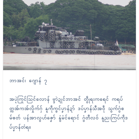
ဘာအၚ်၊ ဂျောန် ၇
အပ္ဍဲကြုၚ်သြၚ်လောန် ဗ္ဒာဲဍုၚ်ဘာအၚ် တွဵုရးကရေၚ် ကရပ်
တ္ကအ်ကအ်လှိုက်ဂှ် နူကဵုက္ၜၚ်ပၞာန်ဍာ် ဒပ်ပၞာန်သီအဝဵု သွက်ဂွံစ
မ်ၜတ် ပန်အာလွဟ်ဇၞော် နွံမံၚ်ရောၚ် ဂွံတီလဝ် နူညးကြပ်ကဵုဒ
ပ်ပၞာန်တံရ။