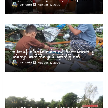
ရေၚ်ဇီုကပိုက် နွံကၠုၚ်မာန်ဟာ
sanlontai
August 8, 2026
ပရိုၚ်
အပ္ဍဲဖာပန် ဒပ်ပၞာန်ဒးလဝ်ဘဲပၞာန် ဂိလောန်အာတံ နူ
ဗလးကျာ ဆက်ကြဳဖျေံဗုမ် ဇၞော်ကဵုဇြဟတ်
sanlontai
August 8, 2026
ပရိုၚ်