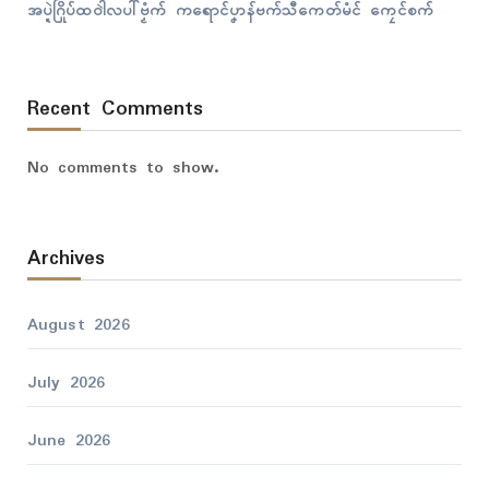
အပ္ဍဲဂြိုပ်ထဝါဲလပါ်ဗၟံက် ကရောၚ်ပၞာန်ဗက်သီကေတ်မံၚ် ကၠေၚ်စက်
Recent Comments
No comments to show.
Archives
August 2026
July 2026
June 2026