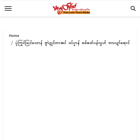
Skip
to
content
Home
ပ္ဍဲကြုၚ်သြၚ်လောန် ဗ္ဒာဲဍုၚ်ဘာအၚ် ဒပ်ပၞာန် စမ်ၜတ်ပန်လွဟ် ဗလးဍာ်ရောၚ်