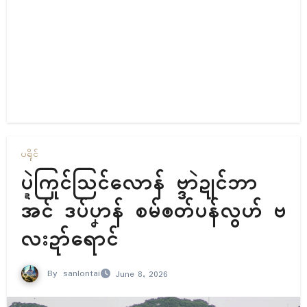
ပရိုၚ်
ပ္ဍဲကြုၚ်သြၚ်လောန် ဗ္ဒာဲဍုၚ်ဘာ
အၚ် ဒပ်ပၞာန် စမ်ၜတ်ပန်လွဟ် ဗ
လးဍာ်ရောၚ်
By
sanlontai
June 8, 2026