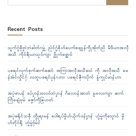
Recent Posts
သွက်ဂွံစဵုဒၞာဲဘဲဓါတ်ဂမ္တဴ ညံၚ်ဂွံၜိုဟ်ပေက်စဖျုန်ကၠဵုအိုတ်ညိ မဳဒဳယာအလဵု
အသဳ ကိုဝ်ရဳယာသၟဝ်ကျာ ဗ္တိုက်ဖ္အောဝ်
ပရေၚ်လုက်စုက်ဆက်ဆောံ အကြာအလဵုအသဳသေံ ကဵု အလဵုအသဳ မေ
န်အံၚ်လှိုၚ်ဂှ် လတူပရေၚ်ပၠန်ဂတး ပရေၚ်ဇီုကပိုက် နွံကၠုၚ်မာန်ဟာ
အပ္ဍဲဖာပန် ဒပ်ပၞာန်ဒးလဝ်ဘဲပၞာန် ဂိလောန်အာတံ နူဗလးကျာ ဆက်
ကြဳဖျေံဗုမ် ဇၞော်ကဵုဇြဟတ်
အပ္ဍဲခရိုၚ်သဓီု တွဵုရးမန် ပေါဲရပ်မၞိဟ်ယိုက်ဝန်ပၞာန် ဟွံမွဲကဵုသၞောဝ် မၞိ
ဟ်ဘိုၚ်ရီု ဟွံမွဲဒှ်မံၚ်