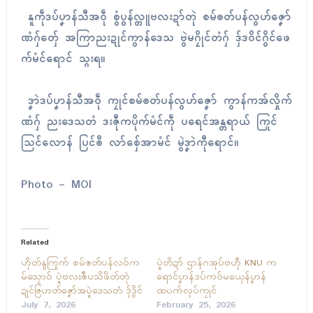
နူကဵုဒပ်ပၞာန်သီအဝဵု စွံပွန်လ္တူဗလးဍာ်တုဲ စမ်ၜတ်ပန်လွဟ်ဇၞော်
ဏံဂှ်တှ်ေ အကြာညးဍုၚ်ကွာန်ဒေသ ဗွဲမဂၠိုၚ်တံဂှ် ဒှ်ဒဝိၚ်ဂွိၚ်ဖေ
က်မံၚ်ရောၚ် သ္ဂးရ။
ဒၞာဲဒပ်ပၞာန်သီအဝဵု ကၠုၚ်စမ်ၜတ်ပန်လွဟ်ဇၞော် ကွာန်ကအ်လှိုက်
ဏံဂှ် ညးဒေသတံ ဒးဇီုကပိုက်မံၚ်ကဵု ပရေၚ်အန္တရာယ် ကြုၚ်
သြၚ်လောန် ပြၚ်ၜဳ လာ်စှ်ေအာမံၚ် မွဲဒၞာဲကီုရောၚ်။
Photo – MOI
Related
ဟိုတ်နူကြုက် စမ်ၜတ်ပန်လဝ်က
ပ္ဍဲတိဍာ် ဌာန်ဂအုပ်ဗဟဵု KNU က
မ်သၠောဝ် ပ္ဍဲဗလးၜဳပသိဖိတ်တုဲ
ရောၚ်ပၞာန်ဒပ်ကဝ်မယှေန်ပၞာန်
ဍုၚ်ဇြဟတ်ဇၞော်အပ္ဍဲဒေသတံ ဒှ်ဒွိၚ်
ထပက်လုပ်ကၠုၚ်
July 7, 2026
February 25, 2026