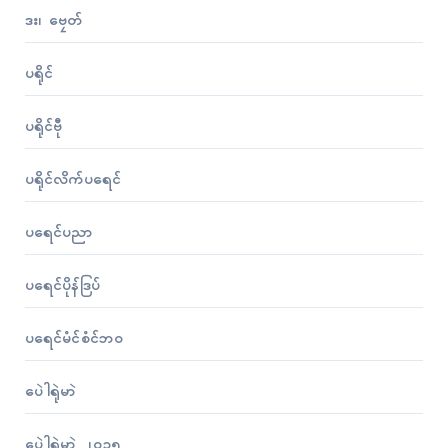
ဒး၊ ဗၠေတ်
ပရိုၚ်
ပရိုၚ်ဗီု
ပရိုၚ်လိက်ပရေၚ်
ပရေၚ်ပညာ
ပရေၚ်ပိုန်ဒြပ်
ပရေၚ်မံၚ်စံၚ်ဘဝ
ပေဲါရုဲမာဲ
ပေဲါရုဲမာဲ ၂၀၁၅