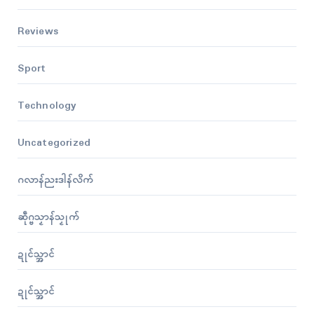
Reviews
Sport
Technology
Uncategorized
ဂလာန်ညးဒါန်လိက်
ဆဵုဂ္ဗသၟာန်သၟုက်
ဍုၚ်သ္အာၚ်
ဍုၚ်သ္အာၚ်