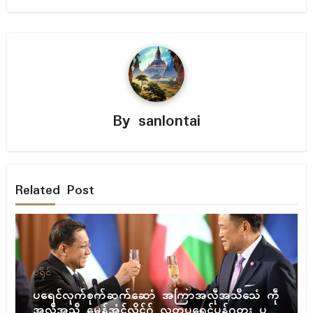
By
sanlontai
Related Post
ပရိုၚ်
ပရေၚ်လုက်စုက်ဆက်ဆောံ အကြာအလဵုအသဳသေံ ကဵု
အလဵုအသဳ မေန်အံၚ်လှိုၚ်ဂှ် လတူပရေၚ်ပၠန်ဂတး ပ