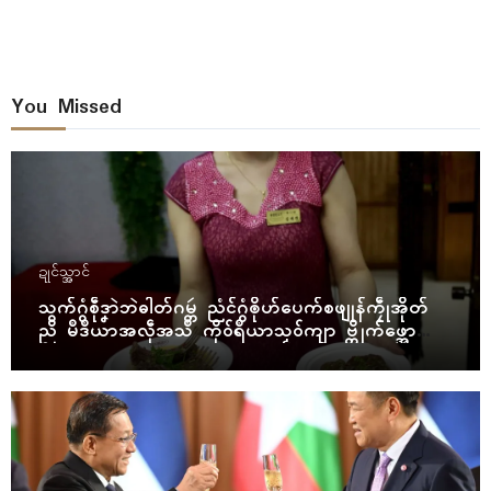
You Missed
ဍုၚ်သ္အာၚ်
သွက်ဂွံစဵုဒၞာဲဘဲဓါတ်ဂမ္တဴ ညံၚ်ဂွံၜိုဟ်ပေက်စဖျုန်ကၠဵုအိုတ်
ညိ မဳဒဳယာအလဵုအသဳ ကိုဝ်ရဳယာသၟဝ်ကျာ ဗ္တိုက်ဖ္အော
ဝ်