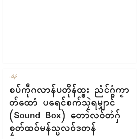
ပရိုၚ်
စပ်ကဵုဂလာန်ပတိုန်ထ္ၜး ညံၚ်ဂွံကၟာ
တ်ထောံ ပရေၚ်စက်သၠဲရမျှာၚ်
(Sound Box) တောဲလဝ်တံဂှ်
စၠတ်ထဝ်မန်သ္ပလဝ်ဒတန်