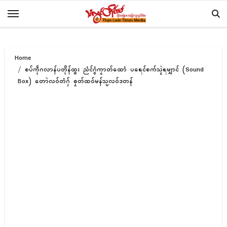
Skip
to
content
Home
စပ်ကဵုဂလာန်ပတိုန်ထ္ၜး ညံၚ်ဂွံကၟာတ်ထောံ ပရေၚ်စက်သၠဲရမျှာၚ် (Sound
Box) တောဲလဝ်တံဂှ် စၠတ်ထဝ်မန်သ္ပလဝ်ဒတန်