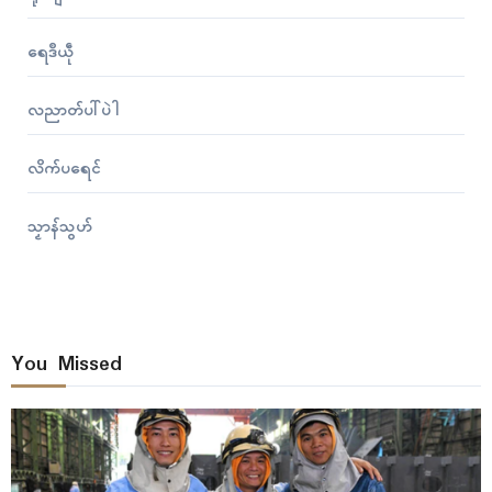
ရေဒဳယဵု
လညာတ်ပါ်ပဲါ
လိက်ပရေၚ်
သၟာန်သွဟ်
You Missed