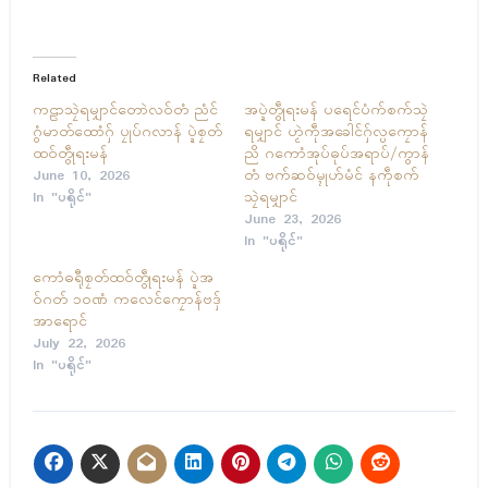
Related
ကဠာသၠဲရမျှာၚ်တောဲလဝ်တံ ညံၚ်
အပ္ဍဲတွဵုရးမန် ပရေၚ်ပံက်စက်သၠဲ
ဂွံမာတ်ထောံဂှ် ပၠုပ်ဂလာန် ပ္ဍဲစၠတ်
ရမျှာၚ် ဟၟဲကဵုအခေါၚ်ဂှ်လ္ပကၠောန်
ထဝ်တွဵုရးမန်
ညိ ဂကောံအုပ်ဓုပ်အရာပ်/ကွာန်
June 10, 2026
တံ ဗက်ဆဝ်မ္ၚုဟ်မံၚ် နကဵုစက်
In "ပရိုၚ်"
သၠဲရမျှာၚ်
June 23, 2026
In "ပရိုၚ်"
ကောံဓရီုစၠတ်ထဝ်တွဵုရးမန် ပ္ဍဲအ
ဝ်ဂတ် ၁၀ဏံ ကလေၚ်ကၠောန်ဗဒှ်
အာရောၚ်
July 22, 2026
In "ပရိုၚ်"