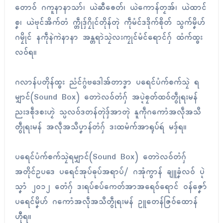
တောဝ် ဂကူနာနာသာ်၊ ယဲဆီၜေတ်၊ ယဲကောန်တၟအ်၊ ယဲထာၚ်
စၞ၊ ယဲဗုၚ်အိက်တံ က္တဵုဒှ်ဂၠိုၚ်တိုန်တုဲ ကဵုမံၚ်ဒဒိုက်စိုတ် သွက်မၞိဟ်
ဂမၠိုၚ် နကဵုနဲကဲနာနာ အန္တရာဲသၠဲလးကၠုၚ်မံၚ်ရောၚ်ဂှ် ထံက်ထ္ၜး
လဝ်ရ။
ဂလာန်ပတိုန်ထ္ၜး ညံၚ်ဂွံဗဒေါအ်တာဒၞာ ပရေၚ်ပံက်စက်သၠဲ ရ
မျှာၚ်(Sound Box) တောဲလဝ်တံဂှ် အပ္ဍဲစၠတ်ထဝ်တွဵုရးမန်
ညးဒစဵုဒစးဟၟဲ သ္ပလဝ်ဒတန်တုဲဒှ်အာတုဲ နူကဵုဂကောံအလဵုအသဳ
တွဵုရးမန် အလဵုအသဳပၞာန်တံဂှ် ဒးထမံက်အာရုပ်ရဴ မဒှ်ရ။
ပရေၚ်ပံက်စက်သၠဲရမျှာၚ်(Sound Box) တောဲလဝ်တံဂှ်
အတိုင်ဥပဒေ ပရေၚ်အုပ်ဓုပ်အရာပ်/ ဂအုံကွာန် ချူခၞံလဝ် ပ္ဍဲ
သၞာံ ၂၀၁၂ တေံဂှ် ဒးရပ်စပ်ကေတ်အာအရေဝ်ရောၚ် ဝန်ဇၞော်
ပရေၚ်မၞိဟ် ဂကောံအလဵုအသဳတွဵုရးမန် ဥူတေန်ဇြဝ်ထောန်
ဟီုရ။