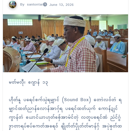
By
sanlontai
June 13, 2026
မတ်မလီု၊ ဂျောန် ၁၃
ဟိုတ်နူ ပရေၚ်စက်သၠဲရမျှာၚ် (Sound Box) တောဲလဝ်တံ ရ
မျှာၚ်ထတ်ညာန်လောန်အာဂှ်ရ ပရေၚ်ထတ်ယုက် ကောန်ဍုၚ်
ကွာန်တံ ယောၚ်ယာဟုတ်စှ်ေအာမံၚ်တုဲ လတူပရေၚ်ဏံ ညံၚ်ဂွံ
ဒၞာတာရပ်စပ်ကေတ်အရေဝ် ချိုတ်တ်ပၠိုတ်တ်မာန်ဂှ် အပ္ဍဲစၠတ်ထ