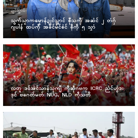
ဍုၚ်သ္အာၚ်
သွက်သၟာကမၠောန်ဍုၚ်သ္အာၚ် စီုသကီု အဆံၚ် ၂ တံဂှ်
ဂျပါန် ထပ်ကဵု အခိၚ်မံၚ်စံၚ် စဵုကဵု ၅ သၞာံ
ပရိုၚ်
လတူ ဒဝ်အံၚ်သာန်သုကျဳ ကဵုဆဵုဂဗကု ICRC ညံၚ်ဟွံဒး
ဒုၚ် ဗဂေတ်မတ် NUG, NLD ကဵုသတိ