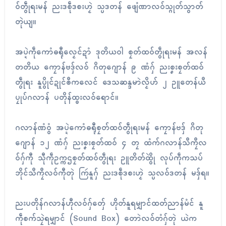
ဝ်တွဵုရးမန် ညးဒစဵုဒစးဟၟဲ သ္ပဒတန် ဖျေံဏာလဝ်သ္ဂုတ်သွာတ်
တုဲယျ။
အပ္ဍဲကဵုကောံဓရီုလၟေၚ်ဍာံ ဒုတိယဝါ စၠတ်ထဝ်တွဵုရးမန် အလန်
တတိယ ကၠောန်ဗဒှ်လဝ် ဂိတုဂျောန် ၉ ဏံဂှ် ညးစၞးစၠတ်ထဝ်
တွဵုရး နူပွိုၚ်ဍုၚ်ၜဳကလေၚ် ဒေသဆန္ဒမာဲလၟိဟ် ၂ ဥူတေန်ယဳ
ပၠုပ်ဂလာန် ပတိုန်ထ္ၜးလဝ်ရောၚ်။
ဂလာန်ဏံဝွံ အပ္ဍဲကောံဓရီုစၠတ်ထဝ်တွဵုရးမန် ကၠောန်ဗဒှ် ဂိတု
ဂျောန် ၁၂ ဏံဂှ် ညးစၞးစၠတ်ထဝ် ၄ တၠ ထံက်ဂလာန်သဳကၠဳလ
ဝ်ဂှ်ကီု သီုကဵုဥက္ကဌစၠတ်ထဝ်တွဵုရး ဥူတိတ်ထွိုဲ လုပ်ကဵုကသပ်
ဘိုၚ်သဳကၠဳလဝ်ကီုတုဲ ကြဴနူဂှ် ညးဒစဵုဒစးဟၟဲ သ္ပလဝ်ဒတန် မဒှ်ရ။
ညးပတိုန်ဂလာန်ဟီုလဝ်ဂှ်တှ်ေ ဟိုတ်နူရမျှာၚ်ထတ်ညာန်မံၚ် နူ
ကဵုစက်သၠဲရမျှာၚ် (Sound Box) တောဲလဝ်တံဂှ်တုဲ ယဲက