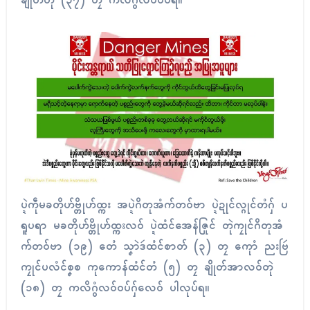
ချိုတ်တုဲ (၃၇) တၠ ကလိဂွံလဝ်ဝပ်ရ။
ပ္ဍဲကဵုမခတိုဟ်ဗ္တိုဟ်ထ္ကး အပ္ဍဲဂိတုအံက်တဝ်ဗာ ပ္ဍဲဍုၚ်လ္ဂုၚ်တံဂှ် ပ
ရူပရာ မခတိုဟ်ဗ္တိုဟ်ထ္ကးလဝ် ပ္ဍဲထံၚ်အေန်ဇြုၚ် တုဲကၠုၚ်ဂိတုအံ
က်တဝ်ဗာ (၁၉) တေံ သၞာဲဒဴထံၚ်စာတ် (၃) တၠ ကေုာံ ညးဗြဴ
ကၠုၚ်ပလံၚ်စၞစ ကုကောန်ထံၚ်တံ (၅) တၠ ချိုတ်အာလဝ်တုဲ
(၁၈) တၠ ကလိဂွံလဝ်ဝပ်ဂှ်လေဝ် ပါလုပ်ရ။