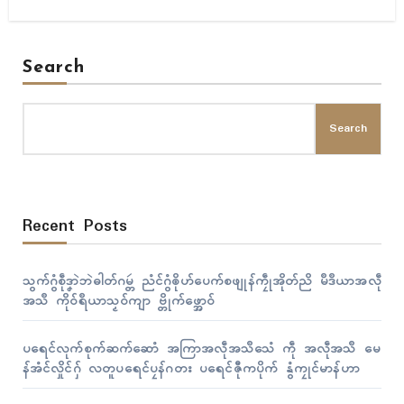
Search
Search
Recent Posts
သွက်ဂွံစဵုဒၞာဲဘဲဓါတ်ဂမ္တဴ ညံၚ်ဂွံၜိုဟ်ပေက်စဖျုန်ကၠဵုအိုတ်ညိ မဳဒဳယာအလဵု
အသဳ ကိုဝ်ရဳယာသၟဝ်ကျာ ဗ္တိုက်ဖ္အောဝ်
ပရေၚ်လုက်စုက်ဆက်ဆောံ အကြာအလဵုအသဳသေံ ကဵု အလဵုအသဳ မေ
န်အံၚ်လှိုၚ်ဂှ် လတူပရေၚ်ပၠန်ဂတး ပရေၚ်ဇီုကပိုက် နွံကၠုၚ်မာန်ဟာ