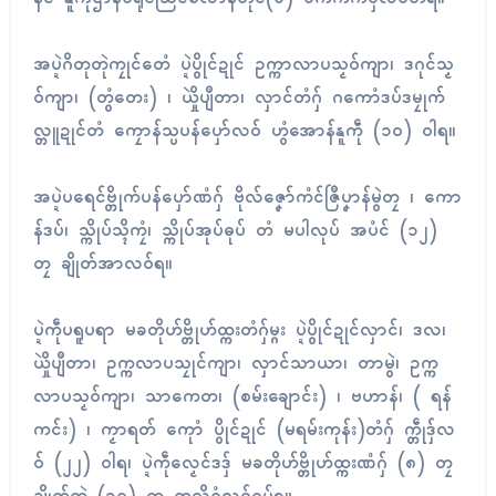
အပ္ဍဲဂိတုတုဲကၠုၚ်တေံ ပ္ဍဲပွိုၚ်ဍုၚ် ဥက္ကာလာပသၟဝ်ကျာ၊ ဒဂုၚ်သၟ
ဝ်ကျာ၊ (တွံတေး) ၊ ယှိုဲပျဳတာ၊ လှာၚ်တံဂှ် ဂကောံဒပ်ဒမၠုက်
လ္တူဍုၚ်တံ ကၠောန်သ္ပပန်ပှော်လဝ် ဟွံအောန်နူကဵု (၁၀) ဝါရ။
အပ္ဍဲပရေၚ်ဗ္တိုက်ပန်ပှော်ဏံဂှ် ဗိုလ်ဇၞော်ကံၚ်ဇြဳပၞာန်မွဲတၠ ၊ ကော
န်ဒပ်၊ သ္ကိုပ်သ္ၚိကၠံ၊ သ္ကိုပ်အုပ်ဓုပ် တံ မပါလုပ် အပံၚ် (၁၂)
တၠ ချိုတ်အာလဝ်ရ။
ပ္ဍဲကဵုပရူပရာ မခတိုဟ်ဗ္တိုဟ်ထ္ကးတံဂှ်မ္ဂး ပ္ဍဲပွိုၚ်ဍုၚ်လှာၚ်၊ ဒလ၊
ယှိုဲပျဳတာ၊ ဥက္ကလာပသၠုၚ်ကျာ၊ လှာၚ်သာယာ၊ တာမွဲ၊ ဥက္က
လာပသၟဝ်ကျာ၊ သာကေတ၊ (စမ်းချောၚ်း) ၊ ဗဟာန်၊ ( ရန်
ကၚ်း) ၊ ကၟာရတ် ကေုာံ ပွိုၚ်ဍုၚ် (မရမ်းကုန်း)တံဂှ် က္တဵုဒှ်လ
ဝ် (၂၂) ဝါရ၊ ပ္ဍဲကဵုလၟေၚ်ဒဒှ် မခတိုဟ်ဗ္တိုဟ်ထ္ကးဏံဂှ် (၈) တၠ