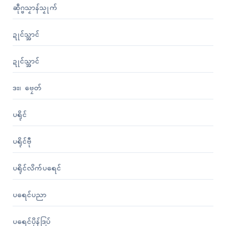
ဆဵုဂ္ဗသၟာန်သၟုက်
ဍုၚ်သ္အာၚ်
ဍုၚ်သ္အာၚ်
ဒး၊ ဗၠေတ်
ပရိုၚ်
ပရိုၚ်ဗီု
ပရိုၚ်လိက်ပရေၚ်
ပရေၚ်ပညာ
ပရေၚ်ပိုန်ဒြပ်