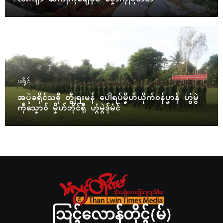
ပရိုၚ်
အပ္ဍဲခရိုၚ်သဓီု တွဵုရးမန် ပေါဲရပ်မၞိဟ်ယိုက်ဝန်ပၞာန် ဟွံမွဲ
ကဵုသၞောဝ် မၞိဟ်ဘိုၚ်ရီု ဟွံမွဲဒှ်မံၚ်
ဩၚ်လောန်တိုၚ်(မ်)