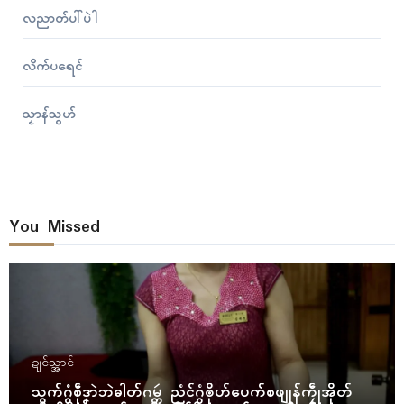
လညာတ်ပါ်ပဲါ
လိက်ပရေၚ်
သၟာန်သွဟ်
You Missed
ဍုၚ်သ္အာၚ်
သွက်ဂွံစဵုဒၞာဲဘဲဓါတ်ဂမ္တဴ ညံၚ်ဂွံၜိုဟ်ပေက်စဖျုန်ကၠဵုအိုတ်