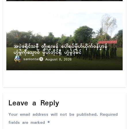
ပရိုၚ်
အပ္ဍဲခရိုၚ်သဓီု တွဵုရးမန် ပေါဲရပ်မၞိဟ်ယိုက်ဝန်ပၞာန်
ဟွံမွဲကဵုသၞောဝ် မၞိဟ်ဘိုၚ်ရီု ဟွံမွဲဒှ်မံၚ်
sanlontai
August 8, 2026
Leave a Reply
Your email address will not be published.
Required
fields are marked
*