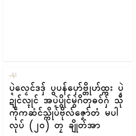
ပရိုၚ်
ပ္ဍဲလၟေၚ်ဒဒှ် ပွပန်ပှော်ဗ္တိုဟ်ထ္ကး ပ္ဍဲ
ဍုၚ်လ္ၚုၚ် အပ္ဍဲပွိုၚ်မွဲဂိတုဓဝ်ဂှ် သီု
ကဵုကဆံၚ်သ္ကိုပ်ဗိုလ်ဇၞော်တံ မပါ
လုပ် (၂၀) တၠ ချိုတ်အာ