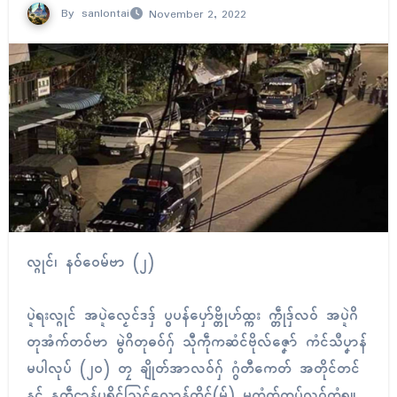
By
sanlontai
November 2, 2022
လ္ဂုၚ်၊ နဝ်ဝေမ်ဗာ (၂)
ပ္ဍဲရးလ္ဂုၚ် အပ္ဍဲလၟေၚ်ဒဒှ် ပွပန်ပှော်ဗ္တိုဟ်ထ္ကး က္တဵုဒှ်လဝ် အပ္ဍဲဂိ
တုအံက်တဝ်ဗာ မွဲဂိတုဓဝ်ဂှ် သီုကဵုကဆံၚ်ဗိုလ်ဇၞော် ကံၚ်သဳပၞာန်
မပါလုပ် (၂၀) တၠ ချိုတ်အာလဝ်ဂှ် ဂွံတီကေတ် အတိုၚ်တၚ်
နၚ် နူကဵုဌာန်ပရိုၚ်သြၚ်လောန်တိုၚ်(မ်) မကံက်ကပှ်လဝ်တံရ။