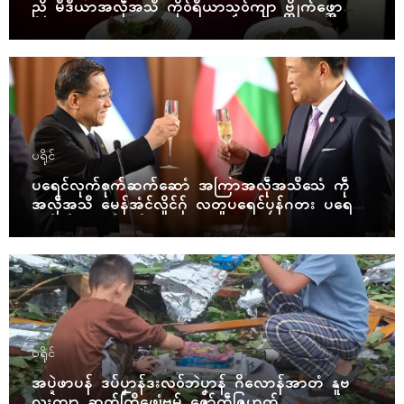
ညိ မဳဒဳယာအလဵုအသဳ ကိုဝ်ရဳယာသၟဝ်ကျာ ဗ္တိုက်ဖ္အော
ဝ်
ပရိုၚ်
ပရေၚ်လုက်စုက်ဆက်ဆောံ အကြာအလဵုအသဳသေံ ကဵု
အလဵုအသဳ မေန်အံၚ်လှိုၚ်ဂှ် လတူပရေၚ်ပၠန်ဂတး ပရေၚ်ဇီု
ကပိုက် နွံကၠုၚ်မာန်ဟာ
ပရိုၚ်
အပ္ဍဲဖာပန် ဒပ်ပၞာန်ဒးလဝ်ဘဲပၞာန် ဂိလောန်အာတံ နူဗ
လးကျာ ဆက်ကြဳဖျေံဗုမ် ဇၞော်ကဵုဇြဟတ်