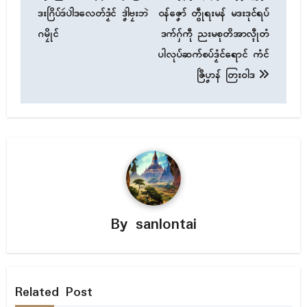
ဒးဂြိပ်ဒဴပါဲဒလေတ်ဒၟံၚ် ဒၞါဲဗၠးဘဲ
ဝန်ဇၞော် တွဵုရးမန် မဒးဒုၚ်ရပ်
ဂမၠိုၚ်
ဒက်ဂှ်ကဵု ညးမစုတိအာလ္ၚဵုတံ
ပါလုပ်ဆက်စပ်ဒၟံၚ်ရောၚ် ကံၚ်
ဇြဳပၞာန် တြးဝါဒ
By
sanlontai
Related Post