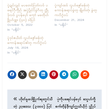
ပ္ဍဲဍုၚ်လ္ဂုၚ် မပတေၚ်ဂြတ်လဝ် ပ
ပ္ဍဲကျာ်ထဝ် လွဟ်ဇၞော်စှ်ေတုဲ
ရေၚ်ဂီုကၠီုဂှ် အပ္ဍဲပွိုၚ်ပိမွဲဂိတု က္တဵု
ကောန်အရာပ်မွဲတၠ ချိုတ်တုဲ၊ မွဲတၠ
ဒှ်လဝ် ပွပန်ပှော် ကေုာံ မခတိုဟ်
ကလိဂွံဝပ်
ဗ္တိုဟ်ထ္ကး (၄၀) ဝါပြၚ်
December 21, 2024
October 5, 2022
In "ပရိုၚ်"
In "ပရိုၚ်"
ပ္ဍဲဒုၚ်ဇယိတ် လွဟ်ဇၞော်စှ်ေတုဲ
ကောန်အရာပ်ၜါတၠ ကလိဂွံဝပ်
July 18, 2024
In "ပရိုၚ်"
Post
ဟိုတ်နူပေါဲဗ္တိုက်ရးတၞၚ်သဳ
ပ္ဍဲကဵုပရေၚ်ပန်ပှော် သၞေဟ်ကွဳ
navigation
တုဲ ညးဒေသ (၃၀၀၀) ပြၚ်
စက်တိုန်ဒဵုကျာ်ဣသိယဵုဂှ် သ္ကိုပ်