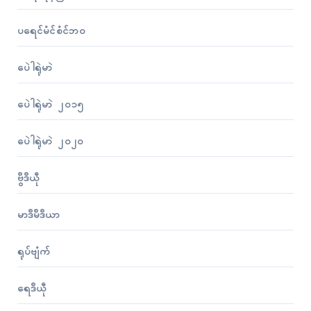
ပရေၚ်မံၚ်စံၚ်ဘဝ
ပေဲါရုဲမာဲ
ပေဲါရုဲမာဲ ၂၀၁၅
ပေဲါရုဲမာဲ ၂၀၂၀
ဗွဳဒဳယဵု
မာဒဳမဳဒဳယာ
ရုပ်ဗျံက်
ရေဒဳယဵု