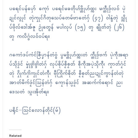
ပရေၚ်ပန်ပှော် ကေုာံ ပရေၚ်မခတိုဟ်ဗ္တိုဟ်ထ္ကး မက္တဵုဒှ်လဝ် ပ္ဍဲ
ဍုၚ်လ္ဂုၚ် တုဲကၠုၚ်ဂိတုသေပ်တေမ်ဗာတေံဂှ် (၄၇) ဝါနွံတုဲ သ္ကို
ပ်ဗိုလ်ဒေါအ်ဇူ ဥုံတွေန် မပါလုပ် (၁၅) တၠ ချိုတ်တုဲ (၂၆)
တၠ ကလိဂွံလဝ်ဝပ်ရ။
ဂကောံဒပ်ကံၚ်ဇြဳပၞာန်တံဝွံ ပွမဗ္တိုဟ်ထ္ကးတံ က္တဵုဒှ်ဗက် ပ္ဍဲကဵုအရာ
ပ်သ္ၚိဒၟံၚ် မၞုံဗ္ဒါဲဗ္ဒါဲတံဂှ် လုပ်စိုပ်စၟဳစၟတ် စဵုကဵုအပ္ဍဲသ္ၚိကီု၊ ကၟာတ်ဂၠံၚ်
တုဲ ဂၠိုက်ဂၠါဲကၠုၚ်တံကီု၊ ဗီုကြိုက်စိုတ် စၟဳစၟတ်ညးဍုၚ်ကွာန်တံတုဲ
အာတ်မိက်ဒၟံၚ်သြန်တံဂှ် ကၠောန်သ္ပဒၟံၚ် အဆက်က်ရောၚ် ညး
ဒေသတံ သ္ဂးအိုတ်ရ။
ပရိုၚ်−သြၚ်လောန်တိုၚ်(မ်)
Related