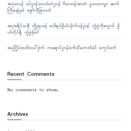
အပ္ဍဲဖာပန် ဒပ်ပၞာန်ဒးလဝ်ဘဲပၞာန် ဂိလောန်အာတံ နူဗလးကျာ ဆက်
ကြဳဖျေံဗုမ် ဇၞော်ကဵုဇြဟတ်
အပ္ဍဲခရိုၚ်သဓီု တွဵုရးမန် ပေါဲရပ်မၞိဟ်ယိုက်ဝန်ပၞာန် ဟွံမွဲကဵုသၞောဝ် မၞိ
ဟ်ဘိုၚ်ရီု ဟွံမွဲဒှ်မံၚ်
အပ္ဍဲဂြိုပ်ထဝါဲလပါ်ဗၟံက် ကရောၚ်ပၞာန်ဗက်သီကေတ်မံၚ် ကၠေၚ်စက်
Recent Comments
No comments to show.
Archives