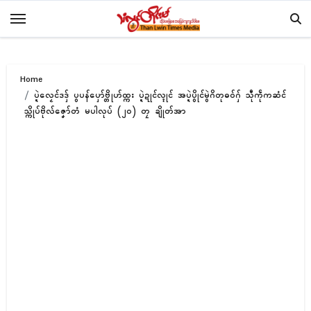
Skip
to
content
Home
ပ္ဍဲလၟေၚ်ဒဒှ် ပွပန်ပှော်ဗ္တိုဟ်ထ္ကး ပ္ဍဲဍုၚ်လ္ၚုၚ် အပ္ဍဲပွိုၚ်မွဲဂိတုဓဝ်ဂှ် သီုကဵုကဆံၚ်
သ္ကိုပ်ဗိုလ်ဇၞော်တံ မပါလုပ် (၂၀) တၠ ချိုတ်အာ