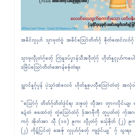
အခိၚ်လၟုဟ် သၟာဗ္ၚတံဝွံ အခိၚ်သြောံတိတ်ဂှ် ၜိုတ်ထေၚ်လဝ်ဂှ် ဟွံဂ
သၟာဗ္ၚလ္ၚဵုတံဂှ်တှ်ေ ကြဴနူဒပ်ပၞာန်သီအဝဵုတုဲဂှ် ဟိုတ်နူၚုဟ်ကပေ
ဒမြိပ်သြောံတိတ်အောန်စှ်ေတံရ။
သ္အာၚ်နူဂှ်ပၠန် ပ္ဍဲသၞာံဏံလေဝ် ဟိုတ်နူစၟပလီုသြောံတံတုဲ အလုံဝါ
“သြောံဂှ် တိတ်ဂှ်တိတ်ဒၟံၚ်ရ၊ ဒးစၟတုဲ လီုအာ တၟာဂလိုၚ်ယျ၊
ဍေံတံ စထောံတုဲ တၞံသြောံတံဂှ် ဒှ်အာဗီုကဵု တူပၟတ်တုဲ ကှ်အာ၊
ကဂှ် အိုတ်အာ သီု (၁၀) ဨက၊ လ္ၚဵုတံဂှ် သှ်ေၜိုတ် (၂) ဨက (
(၂) ကိုဋ်ပြၚ်တုဲ အေဇှ် လၟုဟ်ဂှ်တှ်ေ ကျဒၟံၚ်ယျ” ဂှ် သ္ဂးရ။