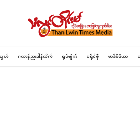
်သွဟ်
ဂလာန်ညးဒါန်လိက်
ရုပ်ဗျံက်
ပရိုၚ်ဗီု
မာဒဳမဳဒဳယာ
ပ