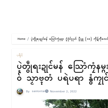
Home
ပ္ဍဲတွဵုရးဍုၚ်မန် သြောံကၠံနမ္ဂး ဂွံဒၟံၚ်ၚုဟ် ပွဳပွူ (၁၀) ကိုဋ်ကီုလ
ပရိုၚ်
ပ္ဍဲတွဵုရးဍုၚ်မန် သြောံကၠံနမ္
ဝ် သၟာဗ္ၚတံ ပရဲပရာ နွံကၠုၚ်
By
sanlontai
November 2, 2022