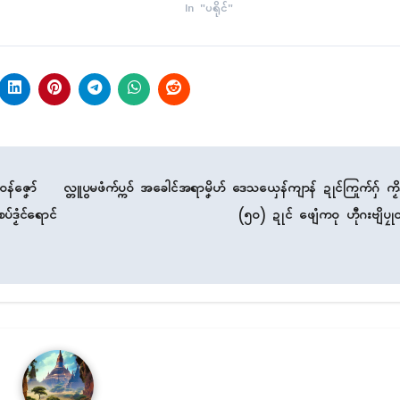
In "ပရိုၚ်"
ဝန်ဇၞော်
လ္တူပွမဖံက်ပ္ကဝ် အခေါၚ်အရာမၞိဟ် ဒေသယှေန်ကျာန် ဍုၚ်ကြုက်ဂှ် ကၟိန
်ဒၟံၚ်ရောၚ်
(၅၀) ဍုၚ် ဖျေံကဝု ဟီုဂးဗျိပၠု