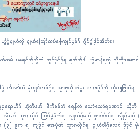
ွံၚုဟ်တုဲ ၚုဟ်သြောံထပ်စှ်ေကၠုၚ်ပၠန်ဂှ် ဂွိၚ်ဂွါဲဒၟံၚ်အိုတ်ရ။
ါတ်တမ် ပရေၚ်တဵုလွဳတံ က္ဍၚ်ဒၟံၚ်ဂှ်ရ စုတ်ကဵုဝါဲ ဟွံမာန်ရတုဲ သီုကဵုဒးဆေၚ်ဒၟ
မွဲ လီုလာ်တံ နွံကၠုၚ်လဝ်ဂှ်ရ သၟာဗ္ၚလ္ၚဵုတံမ္ဂး ဒးဂဗဒၟံၚ်ကဵု သီုကျဗြံတံရ။
 မုစၟရောဟီုဂှ် ဟွံတီပုဟ်၊ ဗီုကဵုခုန်တံ ရေန်တံ သောဲသောဲရဏောၚ်၊ သီုတိ
 လီုလာ် တၟာဂလိုၚ် ကြပ်မွဲခံက်ရ၊ လၟုဟ်ဂှ်တှ်ေ ဇၟာပ်ပ်ဝါရ၊ လ္ၚဵုဂှ်တှ်
၃) ဨက ရ၊ ကျဒၟံၚ် အေဗီုဏံ တၟာဂလိုၚ်ရ၊ ၚုဟ်ဝါဲဂှ်လေဝ် ဒှ်ဒၟံၚ် မွဲကိ