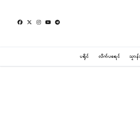
Skip
to
content
ပရိုၚ်
လိက်ပရေၚ်
သၟာန