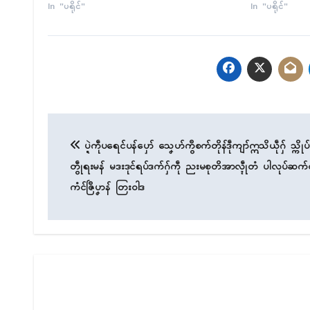
In "ပရိုၚ်"
In "ပရိုၚ်"
Post
ပ္ဍဲကဵုပရေၚ်ပန်ပှော် သၞေဟ်ကွဳစက်တိုန်ဒဵုကျာ်ဣသိယဵုဂှ် သ္ကိုပ်
navigation
တွဵုရးမန် မဒးဒုၚ်ရပ်ဒက်ဂှ်ကဵု ညးမစုတိအာလ္ၚဵုတံ ပါလုပ်ဆက်စပ
ကံၚ်ဇြဳပၞာန် တြးဝါဒ