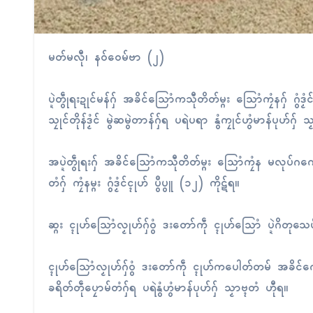
မတ်မလီု၊ နဝ်ဝေမ်ဗာ (၂)
ပ္ဍဲတွဵုရးဍုၚ်မန်ဂှ် အခိၚ်သြောံကသီုတိတ်မ္ဂး သြောံကၠံနဂှ် ဂွံ
သၠုၚ်တိုန်ဒၟံၚ် မွဲဆမွဲတာန်ဂှ်ရ ပရဲပရာ နွံကၠုၚ်ဟွံမာန်ပုဟ်ဂှ်
အပ္ဍဲတွဵုရးဂှ် အခိၚ်သြောံကသီုတိတ်မ္ဂး သြောံကၠံန မလုပ်ဂကောံသ္
တံဂှ် ကၠံနမ္ဂး ဂွံဒၟံၚ်ၚုဟ် ပွဳပွူ (၁၂) ကိုဋ်ရ။
ဆ္ဂး ၚုဟ်သြောံလၟုဟ်ဂှ်ဝွံ ဒးတော်ကဵု ၚုဟ်သြောံ ပ္ဍဲဂိတုသေပ်
ၚုဟ်သြောံလၟုဟ်ဂှ်ဝွံ ဒးတော်ကဵု ၚုဟ်ကပေါတ်တမ် အခိၚ်ကၠောန
ခရိတ်တဵုပၠောမ်တံဂှ်ရ ပရဲနွံဟွံမာန်ပုဟ်ဂှ် သၟာဗ္ၚတံ ဟီုရ။