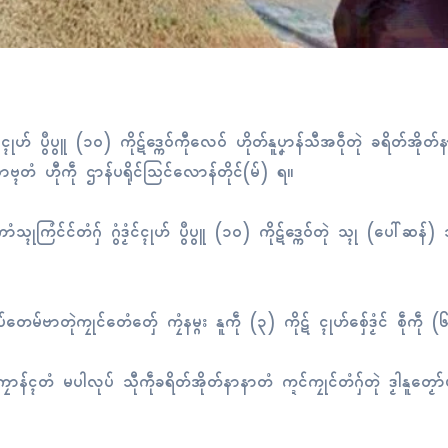
ဒၟံၚ်ၚုဟ် ပွဳပွူ (၁၀) ကိုဋ်ဒ္ကေဝ်ကီုလေဝ် ဟိုတ်နူပၞာန်သီအဝဵုတုဲ ခရိတ်အိုတ
 သၟာဗ္ၚတံ ဟီုကဵု ဌာန်ပရိုၚ်သြၚ်လောန်တိုၚ်(မ်) ရ။
ၚုကြံၚ်ၚ်တံဂှ် ဂွံဒၟံၚ်ၚုဟ် ပွဳပွူ (၁၀) ကိုဋ်ဒ္ကေဝ်တုဲ သ္ၚု (ပေါ်ဆန်) သ
တေမ်ဗာတုဲကၠုၚ်တေံတှ်ေ ကၠံနမ္ဂး နူကဵု (၃) ကိုဋ် ၚုဟ်စှ်ေဒၟံၚ် စဵုကဵု (
်ၚတံ မပါလုပ် သီုကဵုခရိတ်အိုတ်နာနာတံ က္ဍၚ်ကၠုၚ်တံဂှ်တုဲ ဒၟါနူတၟော်ဟ