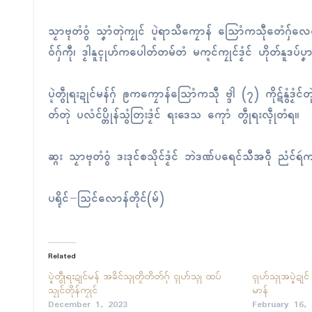
သၟာဗ္ၚတံဝွံ သၞာံတုဲကၠုၚ် ပ္ဍဲရာသဳကၠောန် သြောံကသီုတေံဂ
ဝ်ဂှ်ကီု၊ ဒၟါနူၚုဟ်ကပေါတ်တမ်တံ မက္ဍၚ်ကၠုၚ်ဒၟံၚ် ဟိုတ်နူဒပ
ပ္ဍဲတွဵုရးဍုၚ်မန်ဂှ် ဨကကၠောန်သြောံကသီု ဗ္ဒါဲ (၇) ကိုဋ်နွံဒၟ
တ်တုဲ ပလံၚ်ပ္တိုန်သွံတြးဒၟံၚ် ရးဒေသ ကေုာံ တွဵုရးလ္ၚဵုတံရ။
ဆ္ဂး သၟာဗ္ၚတံဝွံ ဒးဒုၚ်စသိုၚ်ဒၟံၚ် ဘဲဒဏ်ပရေၚ်သီအဝဵု ညံၚ်ရ
ပရိုၚ်−သြၚ်လောန်တိုၚ်(မ်)
Related
ပ္ဍဲတွဵုရးဍုၚ်မန် အခိၚ်သ္ၚုတၟိတိတ်ဂှ် ၚုဟ်သ္ၚု ထပ်
ၚုဟ်သ္ၚုအပ္ဍဲဍုၚ် 
သၠုၚ်တိုန်ကၠုၚ်
မာန်
December 1, 2023
February 16,