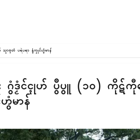
ေဝ် သၟာဗ္ၚတံ ပရဲပရာ နွံကၠုၚ်ဟွံမာန်
ဂး ဂွံဒၟံၚ်ၚုဟ် ပွဳပွူ (၁၀) ကိုဋ်က
ဟွံမာန်