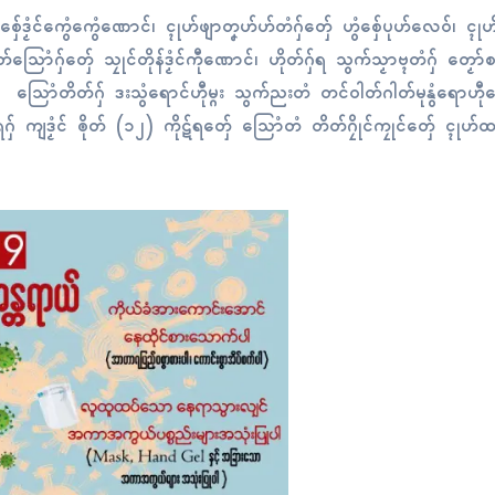
် စှ်ေဒၟံၚ်ကွေံကွေံဏောၚ်၊ ၚုဟ်ဖျာတၞဟ်ဟ်တံဂှ်တှ်ေ ဟွံစှ်ေပုဟ်လေဝ်၊ ၚုဟ
ောံဂှ်တှ်ေ သၠုၚ်တိုန်ဒၟံၚ်ကီုဏောၚ်၊ ဟိုတ်ဂှ်ရ သွက်သၟာဗ္ၚတံဂှ် တၟော်
ဲတံ သြောံတိတ်ဂှ် ဒးသွံရောၚ်ဟီုမ္ဂး သွက်ညးတံ တၚ်ဝါတ်ဂါတ်မုနွံရောဟီု
ဂှ် ကျဒၟံၚ် ၜိုတ် (၁၂) ကိုဋ်ရတှ်ေ သြောံတံ တိတ်ဂၠိုၚ်ကၠုၚ်တှ်ေ ၚုဟ်ထပ်