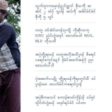
သွက်သၟာကမၠောန်ဍုၚ်သ္အာၚ် စီုသကီု အ
ဆံၚ် ၂ တံဂှ် ဂျပါန် ထပ်ကဵု အခိၚ်မံၚ်စံၚ်
စဵုကဵု ၅ သၞာံ
လတူ ဒဝ်အံၚ်သာန်သုကျဳ ကဵုဆဵုဂဗကု
ICRC ညံၚ်ဟွံဒးဒုၚ် ဗဂေတ်မတ် NUG,
NLD ကဵုသတိ
အပ္ဍဲတွဵုရးမန် လတူအလဵုအသဳပၞာန် စဳရေၚ်
ပရေၚ်ကၠေၚ်ဍေၚ် ဒှ်မံၚ်အခက်အခုဲဂှ် ညး
ဒေသတံပါ်ပါဲ
ပ္ဍဲအဆက်ပယျဵု တွဵုရးမန်ကဵုရးတၞၚ်သဳ ဒပ်
ပၞာန်ဗမာ ထပက်မံၚ်ကရောၚ်ပၞာန်
အပ္ဍဲၜဳကလေၚ် ကောန်ဇာတ်ကၟိန်သ္ၚိ ဒပ်ဗၠာဲ
သၟိၚ်တံဟွံသှ်ေ ဒးဒုၚ်ရပ်မံၚ် ပဝ်တာ