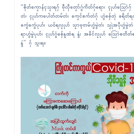
“ၜိုတ်ကၠောန်ၚသၟးရဂှ် ဗီုလဵုတၟော်ဂွံကိတ်ဂှ်ရော၊ ၚုဟ်သြောံဂှ
တံ၊ ၚုဟ်ကပေါတ်တမ်တံ၊ ကၠေၚ်စက်တံဂှ် ဟွံစှ်ေတုဲ ခရိတ်ရတ်သြ
ကွေံကွေံပုဟ်၊ ယဝ်ရလၟုဟ် သၟာဗ္ၚတမ်ဟွံမွဲတံ၊ သၠုဲအပဵုဟွံမွ
ရာဟွံမွဲပုဟ်၊ ၚုဟ်ဂွံစှ်ေနူဏံရ နွံ၊ အခိၚ်လၟုဟ် သြောံစတိတ်ရ
နွံ” ဂှ် သ္ဂးရ။