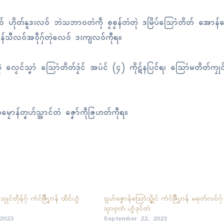
ှ်လေဝ် ဟိုတ်နူဒးလဝ် ဘဲသဘာဝတံကဵု စၟစၟန်တံတုဲ ဒမြိပ်သြောံတိတ် အောန
်ပၞာန်သီလဝ်အဝဵုဂှ်တုဲလေဝ် ဒးကျလဝ်ကီုရ။
ံၚ်တုဲ လၟေၚ်သၞာံ သြောံတိတ်ဒၟံၚ် အပံၚ် (၄) ကိုဋ်နပြၚ်ရ၊ သြောံမတိတ်ကၠုၚ်
ဴကမၠောန်တၞဟ်သ္အာၚ်တံ ဇၞော်ကဵုဇြဟတ်ကီုရ။
သၠုၚ်တိုန်ဂှ် ကံၚ်ဇြဳပၞာန် ထိၚ်ဟွံ
ၚုဟ်စၞောန်သြောံသ္ဇိုၚ် ကံၚ်ဇြဳပၞာန် မခုတ်လဝ်ဂှ်
သၟာဗ္ၚတံ ဟွံဒုၚ်တဲ
 2023
September 22, 2023