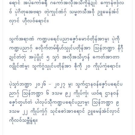
ရောၚ် အပ္ဍဲကောံဓရီု ဂကောံအလဵုအသဳကၟိန်ဍုၚ် ကၠောန်ဗဒှ်လ
ဝ် ပ္ဍဲဂိတုအေဗရာ တုဲကၠုၚ်ဏံဂှ် သမ္မတသီအဝဵု ဥူမေန်အံၚ်
လှာၚ် ဟီုလဝ်ရောၚ်။
သွက်အရာဏံ ကဏ္ဍပရေၚ်ပညာဇၞော်မောဝ်တိုန်အာမ္ဂး ပ္ဍဲကဵု
ကဏ္ဍပညာဂှ် ဓလိုက်တမ်ရိုဟ်သၠုၚ်ပတိုန်အာ သြန်ဘဏ္ဍာ နိဂီု
ဍုၚ်တံတုဲ အပ္ဍဲပွိုၚ် ၅ သၞာံ အလဵုအသဳပၞာန် ကေတ်အာတာ
လျိုၚ်ဏံမ္ဂး သွက်ဂွံသၠုၚ်ပတိုန်အာ စဵုကဵု ၂၀ က္ဍိုပ်ကၠံရောၚ်။
ပ္ဍဲသၞာံဘဏ္ဍာ ၂၀၂၆ – ၂၀၂၇ မ္ဂး သွက်ဌာနဝန်ဇၞော်ပရေၚ်ပ
ညာဂှ် သြန်ဘဏ္ဍာ ၆ ဒသမ ၉၂ က္ဍိုပ်ကၠံ၊ ယဝ်ရ ဌာနဝန်
ဇၞော်တၞဟ်တံ ပါလုပ်သီုကဏ္ဍပရေၚ်ပညာမ္ဂး သြန်ဘဏ္ဍာ ၉
ဒသမ ၂၂ က္ဍိုပ်ကၠံဂှ် သုၚ်စောဲအာရောၚ် ဥူမေန်အံၚ်လှာၚ်
ကဵုလဝ်သမ္တီနွံရ။