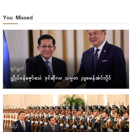
You Missed
ဍုၚ်သ္အာၚ်
သ္ကိုပ်ဝန်ဇၞော်သေံ ဒုၚ်ဆဵုဂဗ သမ္မတ ဥူမေန်အံၚ်လှိုၚ်
ပရိုၚ်