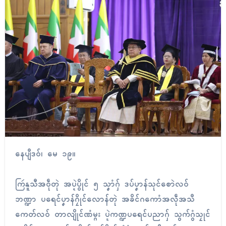
နေပျဳဒဝ်၊ မေ ၁၉။
ကြဴနူသီအဝဵုတုဲ အပ္ဍဲပွိုၚ် ၅ သၞာံဂှ် ဒပ်ပၞာန်သုၚ်စောဲလဝ်
ဘဏ္ဍာ ပရေၚ်ပၞာန်ဂၠိုၚ်လောန်တုဲ အခိၚ်ဂကောံအလဵုအသဳ
ကေတ်လဝ် တာလျိုၚ်ဏံမ္ဂး ပ္ဍဲကဏ္ဍပရေၚ်ပညာဂှ် သွက်ဂွံသၠုၚ်