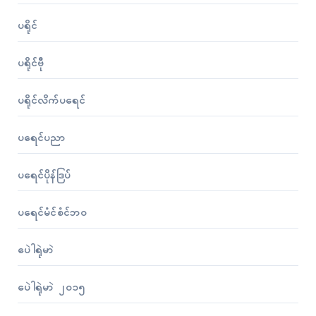
ပရိုၚ်
ပရိုၚ်ဗီု
ပရိုၚ်လိက်ပရေၚ်
ပရေၚ်ပညာ
ပရေၚ်ပိုန်ဒြပ်
ပရေၚ်မံၚ်စံၚ်ဘဝ
ပေဲါရုဲမာဲ
ပေဲါရုဲမာဲ ၂၀၁၅