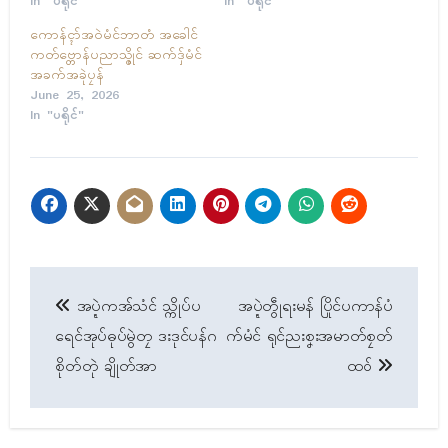
In "ပရိုၚ်"
In "ပရိုၚ်"
ကောန်ၚာ်အဝဲမံၚ်ဘာတံ အခေါၚ်
ကတ်ဗ္တောန်ပညာသ္ဇိုၚ် ဆက်ဒှ်မံၚ်
အခက်အခုဲပၠန်
June 25, 2026
In "ပရိုၚ်"
Post
အပ္ဍဲကအ်သံၚ် သ္ကိုပ်ပ
အပ္ဍဲတွဵုရးမန် ပြိုၚ်ပကာန်ပံ
navigation
ရေၚ်အုပ်ဓုပ်မွဲတၠ ဒးဒုၚ်ပန်ဂ
က်မံၚ် ရုင်ညးစၞးအမာတ်စၠတ်
စိုတ်တုဲ ချိုတ်အာ
ထဝ်