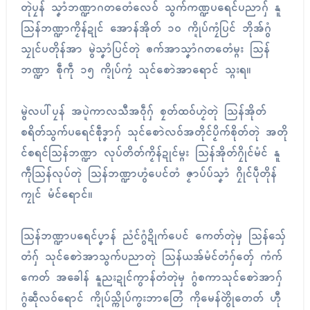
တုဲပၠန် သၞာံဘဏ္ဍာဂတတေံလေဝ် သွက်ကဏ္ဍပရေၚ်ပညာဂှ် နူ
သြန်ဘဏ္ဍာကၟိန်ဍုၚ် အောန်အိုတ် ၁၀ က္ဍိုပ်ကၠံပြၚ် ဘိုအ်ဂွံ
သၠုၚ်ပတိုန်အာ မွဲသၞာံပြၚ်တုဲ ၜက်အာသၞာံဂတတေံမ္ဂး သြန်
ဘဏ္ဍာ စဵုကဵု ၁၅ က္ဍိုပ်ကၠံ သုၚ်စောဲအာရောၚ် သ္ဂးရ။
မွဲလပါ်ပၠန် အပ္ဍဲကာလသီအဝဵုဂှ် စၠတ်ထဝ်ဟၟဲတုဲ သြန်အိုတ်
စရိတ်သွက်ပရေၚ်စဵုဒၞာဂှ် သုၚ်စောဲလဝ်အတိုၚ်ပၟိက်စိုတ်တုဲ အတို
ၚ်စရင်သြန်ဘဏ္ဍာ လုပ်တိတ်ကၟိန်ဍုၚ်မ္ဂး သြန်အိုတ်ဂၠိုၚ်မံၚ် နူ
ကဵုသြန်လုပ်တုဲ သြန်ဘဏ္ဍာဟွံပေၚ်တံ ဇၟာပ်ပ်သၞာံ ဂၠိုၚ်ပဵုတိုန်
ကၠုၚ် မံၚ်ရောၚ်။
သြန်ဘဏ္ဍာပရေၚ်ပၞာန် ညံၚ်ဂွံဍိုက်ပေၚ် ကေတ်တုဲမှ သြန်သှ်ေ
တံဂှ် သုၚ်စောဲအာသွက်ပညာတုဲ သြန်ယအ်မံၚ်တံဂှ်တှ်ေ ကံက်
ကေတ် အခေါန် နူညးဍုၚ်ကွာန်တံတုဲမှ ဂွံစကာသုၚ်စောဲအာဂှ်
ဂွံဆဵုလဝ်ရောၚ် က္ဍိုပ်သ္ကိုပ်ကွးဘာတြေံ ကိုမေန်တွိုဲတေတ် ဟီု