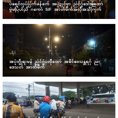
ပရေၚ်လုပ်ပြံက်ဖန်ဖက် အပ္ဍဲဍုၚ်ဗၟာ ညံၚ်ဂွံဒေါအ်ထောံ
ဗွဲမပြဟ်ညိ ဂကောံ SIF အာတ်မိက်အလဵုအသဳကြုက်
ပရိုၚ်
အပ္ဍဲတွဵုရးမန် ညံၚ်ဂွံပလီုထောံ အမိၚ်ဒေသန္တရဂှ် ညး
ဒေသတံ အာတ်မိက်
ပရိုၚ်