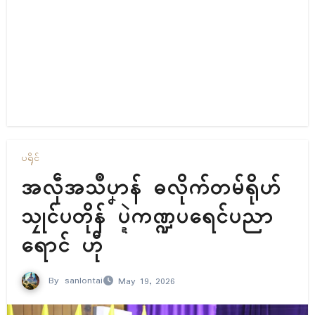
ပရိုၚ်
အလဵုအသဳပၞာန် ဓလိုက်တမ်ရိုဟ်
သၠုၚ်ပတိုန် ပ္ဍဲကဏ္ဍပရေၚ်ပညာ
ရောၚ် ဟီု
By
sanlontai
May 19, 2026