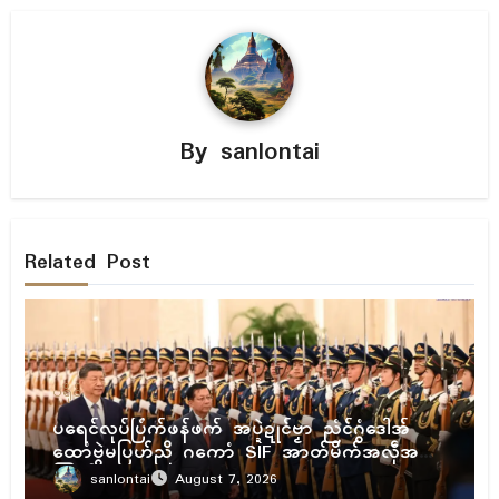
By
sanlontai
Related Post
ပရိုၚ်
ပရေၚ်လုပ်ပြံက်ဖန်ဖက် အပ္ဍဲဍုၚ်ဗၟာ ညံၚ်ဂွံဒေါအ်
ထောံဗွဲမပြဟ်ညိ ဂကောံ SIF အာတ်မိက်အလဵုအသဳ
ကြုက်
sanlontai
August 7, 2026