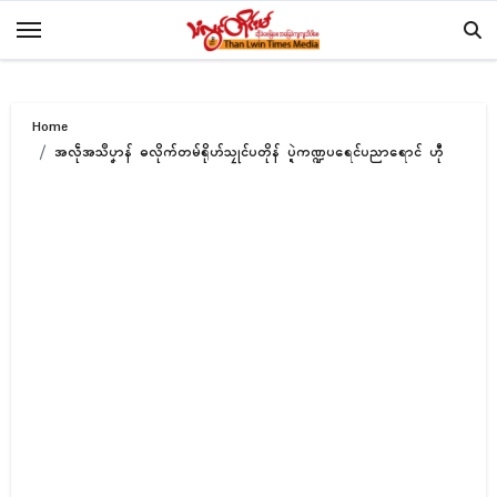
Skip
to
content
Home
အလဵုအသဳပၞာန် ဓလိုက်တမ်ရိုဟ်သၠုၚ်ပတိုန် ပ္ဍဲကဏ္ဍပရေၚ်ပညာရောၚ် ဟီု