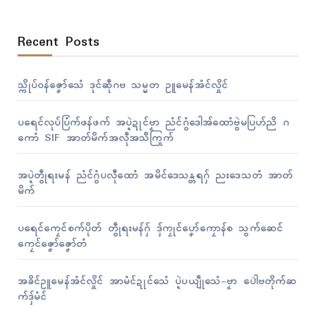
Recent Posts
သ္ကိုပ်ဝန်ဇၞော်သေံ ဒုၚ်ဆဵုဂဗ သမ္မတ ဥူမေန်အံၚ်လှိုၚ်
ပရေၚ်လုပ်ပြံက်ဖန်ဖက် အပ္ဍဲဍုၚ်ဗၟာ ညံၚ်ဂွံဒေါအ်ထောံဗွဲမပြဟ်ညိ ဂ
ကောံ SIF အာတ်မိက်အလဵုအသဳကြုက်
အပ္ဍဲတွဵုရးမန် ညံၚ်ဂွံပလီုထောံ အမိၚ်ဒေသန္တရဂှ် ညးဒေသတံ အာတ်
မိက်
ပရေၚ်ကၠေၚ်စက်ပိုတ် တွဵုရးမန်ဂှ် ဒှ်ကၠုၚ်ပၞော်ကၠောန်စ သွက်ဆေၚ်
ကၠေၚ်ဇၞော်ဇၞော်တံ
အခိၚ်ဥူမေန်အံၚ်လှိုၚ် အာမံၚ်ဍုၚ်သေံ ပ္ဍဲပယျဵုသေံ-ဗၟာ ပေါဲဗတိုက်ဆ
က်ဒှ်မံၚ်