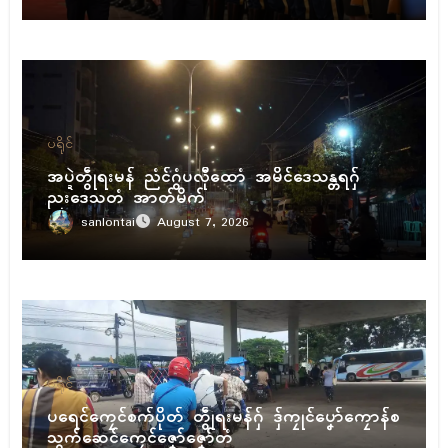
ပရိုၚ်
အပ္ဍဲတွဵုရးမန် ညံၚ်ဂွံပလီုထောံ အမိၚ်ဒေသန္တရဂှ်
ညးဒေသတံ အာတ်မိက်
sanlontai
August 7, 2026
ပရိုၚ်
ပရေၚ်ကၠေၚ်စက်ပိုတ် တွဵုရးမန်ဂှ် ဒှ်ကၠုၚ်ပၞော်ကၠောန်စ
သွက်ဆေၚ်ကၠေၚ်ဇၞော်ဇၞော်တံ