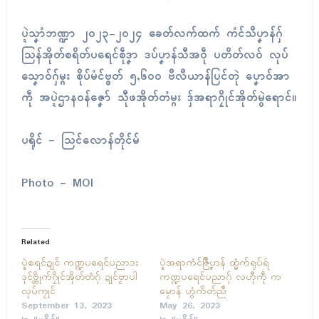
ပ္ဍဲသၞာံဘဏ္ဍာ ၂၀၂၃-၂၀၂၄ ခေတ်လက်ထက် ကံၚ်သဳပၞာန်ဂှ်
သြန်အိုတ်စရိတ်ပရေၚ်စဵုဒၞာ ဒပ်ပၞာန်သီအဝဵု ပတိတ်လဝ် လုပ်
သၞောဝ်ဂှ်မ္ဂး စိုပ်မံၚ်ဗ္ၜတ် ၅,၆၀၀ ဗဳလဳယာန်ပြၚ်တုဲ ပၞောဝ်အာ
ကဵု အပ္ဍဲဌာနဝန်ဇၞော် သီုဖအိုတ်တံမ္ဂး ဒှ်အရာဂၠိုၚ်အိုတ်မွဲရောၚ်။
ပရိုၚ် – သြၚ်လောန်တိုၚ်မ်
Photo – MOI
Related
ပ္ဍဲစရၚ်ဍုၚ် ကဏ္ဍပရေၚ်ပညာဒး
ပ္ဍဲအရာကံၚ်ဇြဳပၞာန် ထ္မံက်ရုပ်ရဴ
ဒုၚ်ဗ္တိုက်ဂၠိုၚ်အိုတ်တံဂှ် ဍုၚ်ဗၟာပါ
ကဏ္ဍပရေၚ်ပညာဂှ် လဟီုကဵု က
လုပ်ကၠုၚ်
မၠောန် ဟွံကိတ်ညဳ
September 13, 2023
May 26, 2023