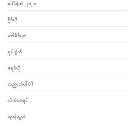
ပေဲါရုဲမာဲ ၂၀၂၀
ဗွဳဒဳယဵု
မာဒဳမဳဒဳယာ
ရုပ်ဗျံက်
ရေဒဳယဵု
လညာတ်ပါ်ပဲါ
လိက်ပရေၚ်
သၟာန်သွဟ်