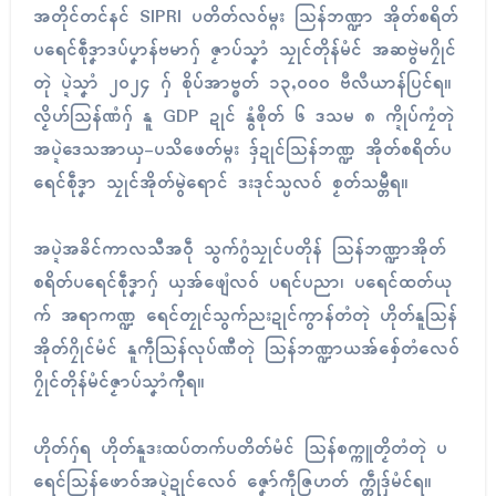
အတိုၚ်တၚ်နၚ် SIPRI ပတိတ်လဝ်မ္ဂး သြန်ဘဏ္ဍာ အိုတ်စရိတ်
ပရေၚ်စဵုဒၞာဒပ်ပၞာန်ဗမာဂှ် ဇၟာပ်သၞာံ သၠုၚ်တိုန်မံၚ် အဆဗွဲမဂၠိုၚ်
တုဲ ပ္ဍဲသၞာံ ၂၀၂၄ ဂှ် စိုပ်အာဗ္ၜတ် ၁၃,၀၀၀ ဗဳလဳယာန်ပြၚ်ရ။
လၟိဟ်သြန်ဏံဂှ် နူ GDP ဍုၚ် နွံၜိုတ် ၆ ဒသမ ၈ က္ဍိုပ်ကၠံတုဲ
အပ္ဍဲဒေသအာယှ-ပသိဖေတ်မ္ဂး ဒှ်ဍုၚ်သြန်ဘဏ္ဍ အိုတ်စရိတ်ပ
ရေၚ်စဵုဒၞာ သၠုၚ်အိုတ်မွဲရောၚ် ဒးဒုၚ်သ္ပလဝ် စၟတ်သမ္တီရ။
အပ္ဍဲအခိၚ်ကာလသီအဝဵု သွက်ဂွံသၠုၚ်ပတိုန် သြန်ဘဏ္ဍာအိုတ်
စရိတ်ပရေၚ်စဵုဒၞာဂှ် ယှအ်ဖျေံလဝ် ပရၚ်ပညာ၊ ပရေၚ်ထတ်ယု
က် အရာကဏ္ဍ ရေၚ်တၠုၚ်သွက်ညးဍုၚ်ကွာန်တံတုဲ ဟိုတ်နူသြန်
အိုတ်ဂၠိုၚ်မံၚ် နူကဵုသြန်လုပ်ဏီတုဲ သြန်ဘဏ္ဍာယအ်စှ်ေတံလေဝ်
ဂၠိုၚ်တိုန်မံၚ်ဇၟာပ်သၞာံကီုရ။
ဟိုတ်ဂှ်ရ ဟိုတ်နူဒးထပ်တက်ပတိတ်မံၚ် သြန်စက္ကူတၟိတံတုဲ ပ
ရေၚ်သြန်ဖောဝ်အပ္ဍဲဍုၚ်လေဝ် ဇၞော်ကဵုဇြဟတ် က္တဵုဒှ်မံၚ်ရ။