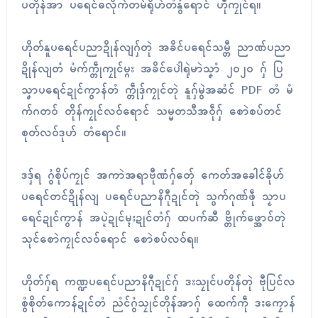
ပတိုန်အာ ပရေၚ်ဓလိုက်တမ်ရိုဟ်တံနွံရောၚ် ဟီုကၠုၚ်ရ။
ဟိုတ်နူပရေၚ်ပညာဍိုန်လျဂှ်တုဲ အခိၚ်ပရေၚ်သမ္တီ ညာဏ်ပညာ
ဍိုန်လျတံ မံက်က္တဵုကၠုၚ်မ္ဂး အခိၚ်ပေါဲရုဲမာဲသၞာံ ၂၀၂၀ ဂှ် ပြ
သၞာပရေၚ်ဍုၚ်ကွာန်တံ က္တဵုဒှ်ကၠုၚ်တုဲ နူဂှ်မွဲအဆံၚ် PDF တံ မံ
က်ဂတဝ် တိုန်ကၠုၚ်လဝ်ရောၚ် သမ္မတသီအဝဵုဂှ် စောဲစပ်တင်
စုတ်လဝ်ဒုဟ် တံရောၚ်။
ဒဒှ်ရ ဂွံစိုပ်ကၠုၚ် အကာဲအရာဗီုဏံဂှ်တှ်ေ ကေတ်အခေါၚ်ခိုဟ်
ပရေၚ်တၚ်ဍိုန်လျ ပရေၚ်ပညာနိဂီုဍုၚ်တုဲ သွက်ဂုဏ်ဖဵု သၟာပ
ရေၚ်ဍုၚ်ကွာန် အပ္ဍဲဍုၚ်မ္ၚးဍုၚ်တံဂှ် ထပက်ဆီ ဗ္တိုက်ဖ္အောဝ်တုဲ
သုၚ်စောဲကၠုၚ်လဝ်ရောၚ် စောဲစပ်လဝ်ရ။
ဟိုတ်ဂှ်ရ ကဏ္ဍပရေၚ်ပညာနိဂီုဍုၚ်ဂှ် ဒးသၠုၚ်ပတိုန်တုဲ ဗီုပြၚ်လ
စွံစိုတ်ကောန်ဍုၚ်တံ ညံၚ်ဂွံသၠုၚ်တိုန်အာဂှ် ထေက်ကဵု ဒးကၠောန်