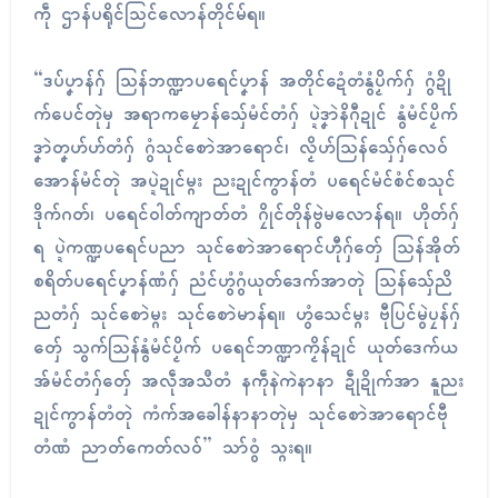
ကဵု ဌာန်ပရိုၚ်သြၚ်လောန်တိုၚ်မ်ရ။
“ဒပ်ပၞာန်ဂှ် သြန်ဘဏ္ဍာပရေၚ်ပၞာန် အတိုၚ်ဍေံတံနွံပၟိက်ဂှ် ဂွံဍို
က်ပေၚ်တုဲမှ အရာကမၠောန်သှ်ေမံၚ်တံဂှ် ပ္ဍဲဒၞာဲနိဂီုဍုၚ် နွံမံၚ်ပၟိက်
ဒၞာဲတၞဟ်ဟ်တံဂှ် ဂွံသုၚ်စောဲအာရောၚ်၊ လၟိဟ်သြန်သှ်ေဂှ်လေဝ်
အောန်မံၚ်တုဲ အပ္ဍဲဍုၚ်မ္ဂး ညးဍုၚ်ကွာန်တံ ပရေၚ်မံၚ်စံၚ်စသုၚ်
ဒိုက်ဂတ်၊ ပရေၚ်ဝါတ်ကျာတ်တံ ဂၠိုၚ်တိုန်ဗွဲမလောန်ရ။ ဟိုတ်ဂှ်
ရ ပ္ဍဲကဏ္ဍပရေၚ်ပညာ သုၚ်စောဲအာရောၚ်ဟီုဂှ်တှ်ေ သြန်အိုတ်
စရိတ်ပရေၚ်ပၞာန်ဏံဂှ် ညံၚ်ဟွံဂွံယုတ်ဒေက်အာတုဲ သြန်သှ်ေညိ
ညတံဂှ် သုၚ်စောဲမ္ဂး သုၚ်စောဲမာန်ရ။ ဟွံသေၚ်မ္ဂး ဗီုပြၚ်မွဲပၠန်ဂှ်
တှ်ေ သွက်သြန်နွံမံၚ်ပၟိက် ပရေၚ်ဘဏ္ဍာကၟိန်ဍုၚ် ယုတ်ဒေက်ယ
အ်မံၚ်တံဂှ်တှ်ေ အလဵုအသဳတံ နကဵုနဲကဲနာနာ ဍဵုဍိုက်အာ နူညး
ဍုၚ်ကွာန်တံတုဲ ကံက်အခေါန်နာနာတုဲမှ သုၚ်စောဲအာရောၚ်ဗီု
တံဏံ ညာတ်ကေတ်လဝ်” သာ်ဝွံ သ္ဂးရ။