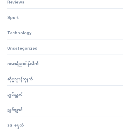
Reviews
Sport
Technology
Uncategorized
ဂလာန်ညးဒါန်လိက်
ဆဵုဂ္ဗသၟာန်သၟုက်
ဍုၚ်သ္အာၚ်
ဍုၚ်သ္အာၚ်
ဒး၊ ဗၠေတ်