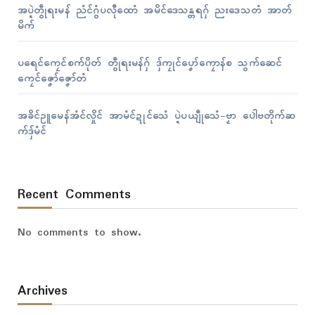
အပ္ဍဲတွဵုရးမန် ညံၚ်ဂွံပလီုထောံ အမိၚ်ဒေသန္တရဂှ် ညးဒေသတံ အာတ်
မိက်
ပရေၚ်ကၠေၚ်စက်ပိုတ် တွဵုရးမန်ဂှ် ဒှ်ကၠုၚ်ပၞော်ကၠောန်စ သွက်ဆေၚ်
ကၠေၚ်ဇၞော်ဇၞော်တံ
အခိၚ်ဥူမေန်အံၚ်လှိုၚ် အာမံၚ်ဍုၚ်သေံ ပ္ဍဲပယျဵုသေံ-ဗၟာ ပေါဲဗတိုက်ဆ
က်ဒှ်မံၚ်
Recent Comments
No comments to show.
Archives