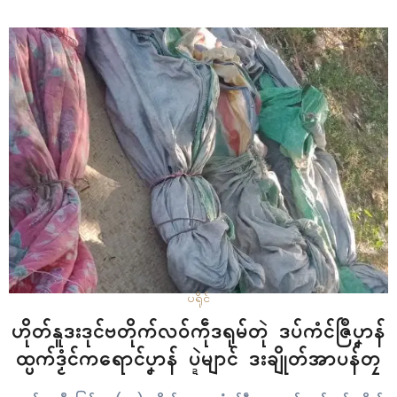
ပရိုၚ်
ဟိုတ်နူဒးဒုၚ်ဗတိုက်လဝ်ကဵုဒရုမ်တုဲ ဒပ်ကံၚ်ဇြဳပၞာန်
ထ္ပက်ဒၟံၚ်ကရောၚ်ပၞာန် ပ္ဍဲမျာၚ် ဒးချိုတ်အာပန်တၠ