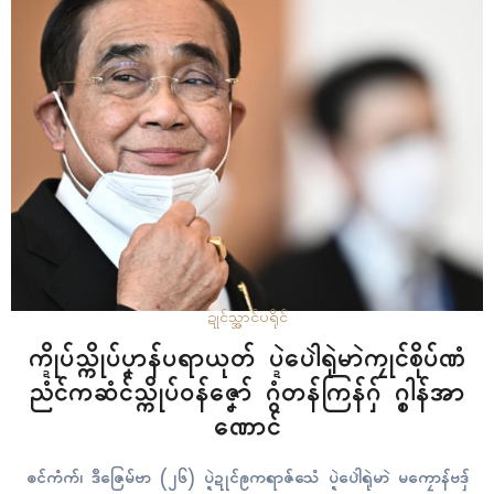
ဍုၚ်သ္အာၚ်
ပရိုၚ်
က္ဍိုပ်သ္ကိုပ်ပၞာန်ပရာယုတ် ပ္ဍဲပေါဲရုဲမာဲကၠုၚ်စိုပ်ဏံ
ညံၚ်ကဆံၚ်သ္ကိုပ်ဝန်ဇၞော် ဂွံတန်ကြန်ဂှ် ဂ္စါန်အာ
ဏောၚ်
ၜၚ်ကံက်၊ ဒဳဇြေမ်ဗာ (၂၆) ပ္ဍဲဍုၚ်ဨကရာဇ်သေံ ပ္ဍဲပေါဲရုဲမာဲ မကၠောန်ဗဒှ်