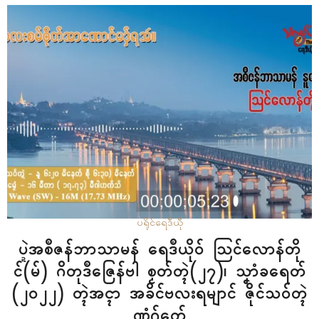
ပရိုၚ်
ရေဒဳယဵု
ပ္ဍဲအစဳဇန်ဘာသာမန် ရေဒဳယိုဝ် ဩၚ်လောန်တို
ၚ်(မ်) ဂိတုဒဳဇြေန်ဗါ စၟတ်တ္ၚဲ(၂၇)၊ သၞာံခရေတ်
(၂၀၂၂) တ္ၚဲအၚာ အခိၚ်ဗလးရမျာၚ် ဇိုၚ်သဝ်တ္ၚဲ
ဏံဂှ်တှ်ေ