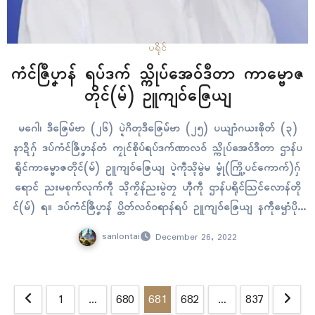
ပရိုၚ်
ကံၚ်ဇြဳပၞာန် ရပ်ဒက် သ္ကိုပ်အေဝ်ဒဳတာ ကာမ္ဗောဇ
တိုၚ်(မ်) ဥူကျဝ်ဇြေယျ
မဂေါ၊ ဒဳဇြေမ်ဗာ (၂၆) ပ္ဍဲဂိတုဒဳဇြေမ်ဗာ (၂၅) ပယျာံဂယးၜိုတ် (၃)
နာဍဳဂှ် ဒပ်ကံၚ်ဇြဳပၞာန်တံ ကၠုၚ်စိုပ်ရပ်ဒက်ဏာလဝ် သ္ကိုပ်အေဝ်ဒဳတာ ဌာန်ပ
ရိုၚ်ကာမ္ဗောဇတိုၚ်(မ်) ဥူကျဝ်ဇြေယျ ပ္ဍဲကဵုသ္ၚိမွဲမ မၞုံ(ကြို့ပင်ကောက်)ဂှ်
ရောၚ် ညးမစုက်လုက်ကဵု သ္ၚိကၟိန်ညးမွဲတၠ ဟီုကဵု ဌာန်ပရိုၚ်သြၚ်လောန်တို
ၚ်(မ်) ရ။ ဒပ်ကံၚ်ဇြဳပၞာန် ပ္တိတ်လဝ်ဝရာန်ရပ် ဥူကျဝ်ဇြေယျ နကဵုၝောံပိုဒ်
၅၀၅ ဂှ်ရ နူသၞာံ ၂၀၂၁ ဂိတုမာတ်တေံရ ညံၚ်ဂွိုအ်ဒးဒုၚ်ရပ်ဂှ်…
sanlontai
December 26, 2022
Posts
1
…
680
681
682
…
837