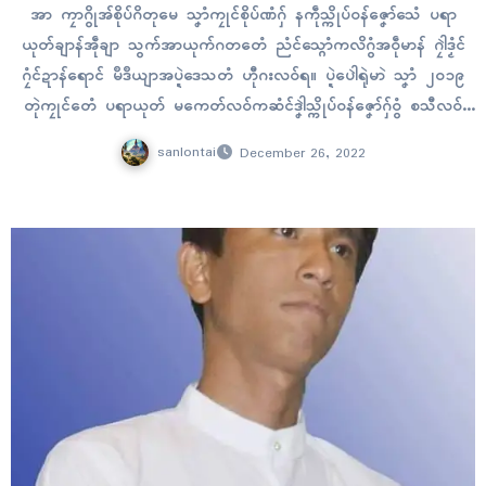
အာ ကၠာဂွိုအ်စိုပ်ဂိတုမေ သၞာံကၠုၚ်စိုပ်ဏံဂှ် နကဵုသ္ကိုပ်ဝန်ဇၞော်သေံ ပရာ
ယုတ်ချာန်အဵုချာ သွက်အာယုက်ဂတတေံ ညံၚ်သ္ဂောံကလိဂွံအဝဵုမာန် ဂၠါဲဒၟံၚ်
ဂၠံၚ်ဍာန်ရောၚ် မဳဒဳယျာအပ္ဍဲဒေသတံ ဟီုဂးလဝ်ရ။ ပ္ဍဲပေါဲရုဲမာဲ သၞာံ ၂၀၁၉
တုဲကၠုၚ်တေံ ပရာယုတ် မကေတ်လဝ်ကဆံၚ်ဒၞါဲသ္ကိုပ်ဝန်ဇၞော်ဂှ်ဝွံ စသီလဝ်
အဝဵု နူကဵုသၞာံ ၂၀၁၄ တေံရ။ ဗော်ကောန်ဂကူသေံညဳသၟဟ် (United
sanlontai
December 26, 2022
Thai Nation Party)…