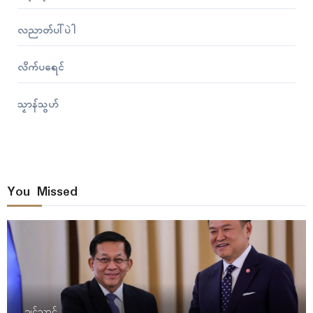
လညာတ်ပါ်ပဲါ
လိက်ပရေၚ်
သၟာန်သွဟ်
You Missed
ဍုၚ်သ္အာၚ်