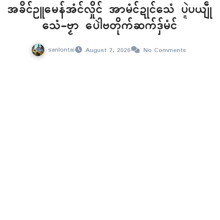
အခိၚ်ဥူမေန်အံၚ်လှိုၚ် အာမံၚ်ဍုၚ်သေံ ပ္ဍဲပယျဵု
သေံ-ဗၟာ ပေါဲဗတိုက်ဆက်ဒှ်မံၚ်
sanlontai
August 7, 2026
No Comments