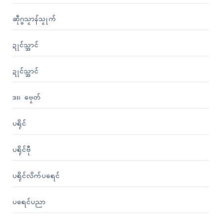
ဆဵုဂ္ဗသၟာန်သၟုက်
ဍုၚ်သ္အာၚ်
ဍုၚ်သ္အာၚ်
ဒး၊ ဗၠေတ်
ပရိုၚ်
ပရိုၚ်ဗီု
ပရိုၚ်လိက်ပရေၚ်
ပရေၚ်ပညာ