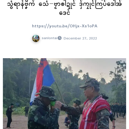
သွံရာန်ဗၞိက် သေံ−ဗၟာၜါဍုၚ် ဒှ်ကၠုၚ်ကြပ်ဒေါအ်
ဒေၚ်
https://youtu.be/OHjx-Xs1oPA
sanlontai
December 27, 2022