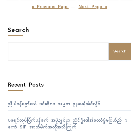
pagination
« Previous Page
—
Next Page »
Search
Search
Recent Posts
သ္ကိုပ်ဝန်ဇၞော်သေံ ဒုၚ်ဆဵုဂဗ သမ္မတ ဥူမေန်အံၚ်လှိုၚ်
ပရေၚ်လုပ်ပြံက်ဖန်ဖက် အပ္ဍဲဍုၚ်ဗၟာ ညံၚ်ဂွံဒေါအ်ထောံဗွဲမပြဟ်ညိ ဂ
ကောံ SIF အာတ်မိက်အလဵုအသဳကြုက်