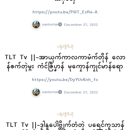
https://youtu.be/P6IT_EzRe-A
sanlontai
December 27, 2022
ပရိုၚ်
ဗွဳဒဳယဵု
TLT Tv ||-အာယုက်ကာလကာမံက်တိုန် လော
န်ၜက်တုဲမ္ဂး ကံၚ်ဇြဳပၞာန် မုကၠောန်ကၠုၚ်မာန်ရော
https://youtu.be/DyYUvKnh_fo
sanlontai
December 27, 2022
ပရိုၚ်
ဗွဳဒဳယဵု
TLT Tv ||-ဒၟါနူပေါဲဗ္တိုက်တံတုဲ ပရေၚ်ကူသာန်