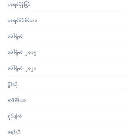
ပရေၚ်ပိုန်ဒြပ်
ပရေၚ်မံၚ်စံၚ်ဘဝ
ပေဲါရုဲမာဲ
ပေဲါရုဲမာဲ ၂၀၁၅
ပေဲါရုဲမာဲ ၂၀၂၀
ဗွဳဒဳယဵု
မာဒဳမဳဒဳယာ
ရုပ်ဗျံက်
ရေဒဳယဵု