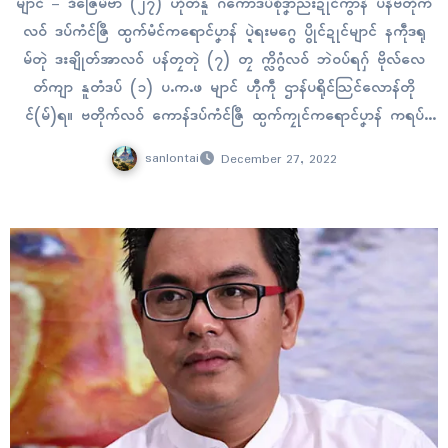
မျာၚ် – ဒဳဇြေမ်ဗာ (၂၇) ဟိုတ်နူ ဂကောံဒပ်စဵုဒၞာညးဍုၚ်ကွာန် ပန်ဗတိုက်
လဝ် ဒပ်ကံၚ်ဇြဳ ထ္ပက်မံၚ်ကရောၚ်ပၞာန် ပ္ဍဲရးမဂွေ ပွိုၚ်ဍုၚ်မျာၚ် နကဵုဒရု
မ်တုဲ ဒးချိုတ်အာလဝ် ပန်တၠတုဲ (၇) တၠ က္လိဂွံလဝ် ဘဲဝပ်ရဂှ် ဗိုလ်လေ
တ်ကျာ နူတံဒပ် (၁) ပ.က.ဖ မျာၚ် ဟီုကဵု ဌာန်ပရိုၚ်သြၚ်လောန်တို
ၚ်(မ်)ရ။ ဗတိုက်လဝ် ကောန်ဒပ်ကံၚ်ဇြဳ ထ္ပက်ကၠုၚ်ကရောၚ်ပၞာန် ကရပ်
ကွာန်ဖံၚ်ကွေဝ် ပ္ဍဲဂိတုဒဳဇြေမ်ဗာ…
sanlontai
December 27, 2022