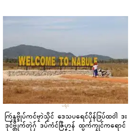
ပရိုၚ်
ကြဴနူဗ္ဒိုပ်ကၚ်ဗၠာဲသၟိၚ် ဒေသပရေၚ်ပိုန်ဒြပ်ထဝါဲ ဒး
ဒုၚ်ဗ္တိုက်တုဲဂှ် ဒပ်ကံၚ်ဇြဳပၞာန် ထ္ပက်ကၠုၚ်ကရောၚ်