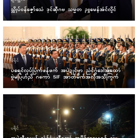
သ္ကိုပ်ဝန်ဇၞော်သေံ ဒုၚ်ဆဵုဂဗ သမ္မတ ဥူမေန်အံၚ်လှိုၚ်
ပရိုၚ်
ပရေၚ်လုပ်ပြံက်ဖန်ဖက် အပ္ဍဲဍုၚ်ဗၟာ ညံၚ်ဂွံဒေါအ်ထောံ
ဗွဲမပြဟ်ညိ ဂကောံ SIF အာတ်မိက်အလဵုအသဳကြုက်
ပရိုၚ်