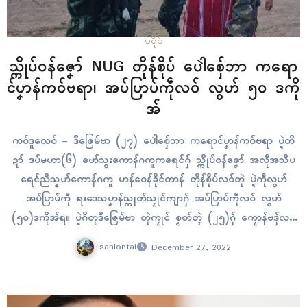
ပရိုၚ်
သ္ကိုပ်ဝန်ဇၞော် NUG တိုန်စိုပ် ပေါဲစှ်ေဘာ ကရော
ၚ်ပၞာန်ကဝ်ဗရာ၊ အပ်ပြာပ်ကဵုလဝ် လွဟ် ၅၀ ဒကို
အ်
ကဝ်ဒူလေဝ် – ဒဳဇြေမ်ဗာ (၂၇) ပေါဲစှ်ေဘာ ကရောၚ်ပၞာန်ကဝ်ဗရာ ပ္ဍဲတိ
ဍာ် ဒပ်မဟာ(၆) ဗော်သွးကောန်ဂကူကရေၚ်ဂှ် သ္ကိုပ်ဝန်ဇၞော် အလဵုအသဳပ
ရေၚ်ညဳသၟဟ်ကောန်ဂကူ မာန်ဝေန်ခိုၚ်တာန် တိုန်စိုပ်လဝ်တုဲ ပ္ဍဲကဵုလွဟ်
အပ်ပြာပ်ကဵု ရးဒေသပၞာန်သ္ကုတ်သၠုၚ်ကျာဂှ် အပ်ပြာပ်ကဵုလဝ် လွဟ်
(၅၀)ဒကိုအ်ရ။ ပ္ဍဲဂိတုဒဳဇြေမ်ဗာ တုဲကၠုၚ် စၟတ်တ္ၚဲ (၂၅)ဂှ် ကၠောန်ဗဒှ်လဝ်
ပေါဲစှ်ေဘာ ကရောၚ်ပၞာန်ကဝ်ဗရာရ။ ပရေၚ်ဓမံက်ရုပ်ရဴ တၚ်စဳမာန်အလဵုအ
sanlontai
December 27, 2022
သဳ ပွိုၚ်မွဲသၞာံကီု၊ ပရေၚ်ပံၚ်တောဲရေၚ်တၠုၚ်…