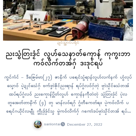
ဍုၚ်သ္အာၚ်
ပရိုၚ်
ညးသွံတြးဒၟံၚ် လွဟ်သေနာတ်ကၠောန် ကုကွးဘာ
ကဝ်လိက်တအ်ဂှ် ဒးဒုၚ်ရပ်
က္ၜၚ်ကံၚ် – ဒဳဇြေမ်ဗာ(၂၇) ဇာနှိက် ပရေၚ်သွံရာန်လွဟ်လက်နက် ဟွံလုပ်
သၞောဝ် ပ္ဍဲဍုၚ်သေံဂှ် ဗက်ဒၞာဲဇိုၚ်ညးရာန် ရပ်ဂွံလဝ်ဂှ်တုဲ ဗၠာဲသၟိၚ်သေံတအ်
ထပ်ရပ်ဂွံလဝ် ညးကၠောန်ပ္တိတ်လွဟ် ကၠောန်နကဵုတဲတုဲ သွံတြးဒၟံၚ် ပ္ဍဲလ
တူအေတ်တာနိက် (၄) တၠ မာန်လဝ်ရဂှ် ဂွံတီကေတ်ရ။ ပ္ဍဲကဝ်လိက် ပ
ရေၚ်ဂယိုၚ်လမျီု က္တဵုဒှ်ဒၟံၚ်သၞ မွဲကဝ်လိက်ဂှ် ဂကောံဒပ်ဗၠာဲသၟိၚ်တအ် ရပ်ဂွံ
လဝ် ဂိုဏ်ကွးဘာ မွဲဂိုဏ်တုဲ ကြဴနူသိမ်ဂွံလဝ် လွဟ်လက်နက်ကေုာံ လွဟ်တၞ
sanlontai
December 27, 2022
ဟ်သ္အာၚ်တုဲ…