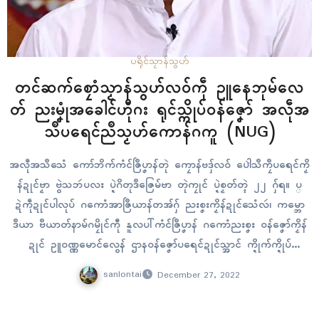
ပရိုၚ်
သၟာန်သွဟ်
တၚ်ဆက်စၠောံသၟာန်သွဟ်လဝ်ကဵု ဥူနေဘုမ်လေ
တ် ညးမၞုံအခေါၚ်ဟီုဂး ရုၚ်သ္ကိုပ်ဝန်ဇၞော် အလဵုအ
သဳပရေၚ်ညဳသၟဟ်ကောန်ဂကူ (NUG)
အလဵုအသဳသေံ ကော်ဘိက်ကံၚ်ဇြဳပၞာန်တုဲ ကၠောန်ဗဒှ်လဝ် ပေါဲသဳကၠဳပရေၚ်ကၟိ
န်ဍုၚ်ဗၟာ ဗွဲသဘဴပလး ပ္ဍဲဂိတုဒဳဇြေမ်ဗာ တုဲကၠုၚ် ပ္ဍဲစၟတ်တ္ၚဲ ၂၂ ဂှ်ရ။ ပ္
ဍဲကဵုဍုၚ်ပါလုပ် ဂကောံအာဇြဳယာန်တအ်ဂှ် ညးစၞးကၟိန်ဍုၚ်သေံလဴ၊ ကမ္ဘော
ဒဳယာ ဗဳယာတ်နာမ်ဂမၠိုၚ်ကီု နူလပါ်ကံၚ်ဇြဳပၞာန် ဂကောံညးစၞး ဝန်ဇၞော်ကၟိန်
ဍုၚ် ဥူဝဏ္ဏမောၚ်လွေန် ဌာနဝန်ဇၞော်ပရေၚ်ဍုၚ်သ္အာၚ် က္ဍိုက်က္ဍိုပ်
လဝ်က္ဍိုပ်ကီု တိုန်စိုပ်လဝ်ရ။ ဆဂးဂှ်လေဝ် ညးစၞးကၟိန်ဍုၚ်အေန်ဒေါနဳယှာ၊
sanlontai
December 27, 2022
မလေယှာ၊ သေၚ်္ကာပေါဝ် ဖိလေတ်ပိုၚ် မဒှ်ကၟိန်ဍုၚ် လုပ်ဂကောံအာဇြဳယာန်
ဒှ်အဓိကတအ်ဂှ်…