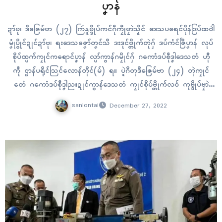
ပၞာန်
ဍာ်ဗု၊ ဒဳဇြေမ်ဗာ (၂၇) ကြဴနူဗ္ဒိုပ်ကၚ်ဂီုကၠီုဗၠာဲသၟိၚ် ဒေသပရေၚ်ပိုန်ဒြပ်ထဝါဲ
မၞုံပွိုၚ်ဍုၚ်ဍာ်ဗု၊ ရးဒေသဇၞော်တၞၚ်သဳ ဒးဒုၚ်ဗ္တိုက်တုဲဂှ် ဒပ်ကံၚ်ဇြဳပၞာန် လုပ်
စိုပ်ထ္ပက်ကၠုၚ်ကရောၚ်ပၞာန် လ္ပာ်ကွာန်ဂမၠိုၚ်ဂှ် ဂကောံဒပ်စဵုဒၞါဒေသတံ ဟီု
ကဵု ဌာန်ပရိုၚ်သြၚ်လောန်တိုၚ်(မ်) ရ။ ပ္ဍဲဂိတုဒဳဇြေမ်ဗာ (၂၄) တုဲကၠုၚ်
တေံ ဂကောံဒပ်စဵုဒၞါညးဍုၚ်ကွာန်ဒေသတံ ကၠုၚ်စိုပ်ဗ္တိုက်လဝ် ကုဗ္ဒိုပ်ဗၠာဲ
သၟိၚ် ကံၚ်ဇြဳပၞာန် နူကဵုဒၞါဲဒေသတၟေၚ် ပရေၚ်ပိုန်ဒြပ်ထဝါဲ ဇြဟတ်ဒပ် ပွဳပွူ
sanlontai
December 27, 2022
(၁၅) တၠ မဖျေံလဝ်သ္ဇိုၚ်ဂှ်ရ။ ကြဴနူဗ္ဒိုပ်ကၚ်ဗၠာဲသၟိၚ်…