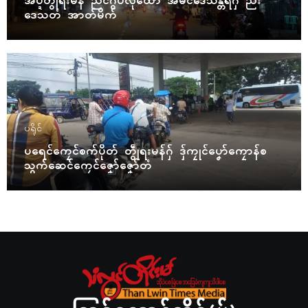
အပ္ဍဲတွဵုရးမန် ညံၚ်ဂွံပလီုထောံ အမိၚ်ဒေသန္တရဂှ် ညး
ဒေသတံ အာတ်မိက်
ပရိုၚ်
ပရေၚ်ကၠေၚ်စက်ပိုတ် တွဵုရးမန်ဂှ် ဒှ်ကၠုၚ်ပၞော်ကၠောန်စ
သွက်ဆေၚ်ကၠေၚ်ဇၞော်ဇၞော်တံ