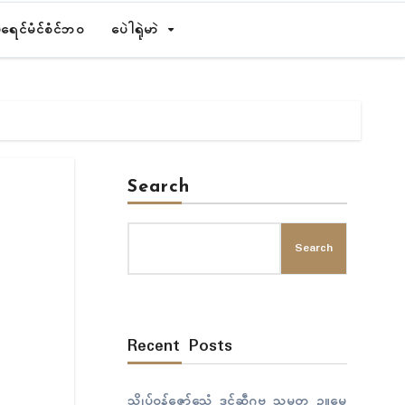
ရေၚ်မံၚ်စံၚ်ဘဝ
ပေဲါရုဲမာဲ
Search
Search
Recent Posts
သ္ကိုပ်ဝန်ဇၞော်သေံ ဒုၚ်ဆဵုဂဗ သမ္မတ ဥူမေ