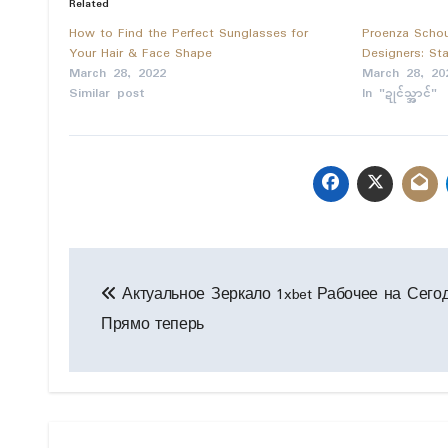
Related
How to Find the Perfect Sunglasses for
Proenza Schou
Your Hair & Face Shape
Designers: St
March 28, 2022
March 28, 20
Similar post
In "ဍုၚ်သ္အာၚ်"
Post
Актуальное Зеркало 1xbet Рабочее на Сего
navigation
Прямо теперь