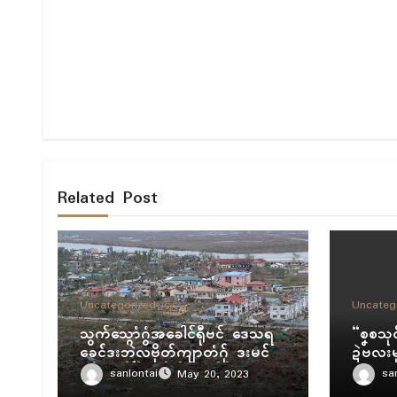
Related Post
Uncategorized
ပရိုၚ်
Uncateg
သွက်သ္ဂောံဂွံအခေါၚ်ရီုဗၚ် ဒေသရ
“စၞစသု
ခေၚ်ဒးဘဲလဗိုတ်ကျာတံဂှ် ဒးမၚ်
ဍဲဗလးမု
ဒၟံၚ် ကံၚ်ဇြဳပၞာန်ကဵုအခေါၚ်
ရ။ တုဲပ
sanlontai
sa
May 20, 2023
တအ် ရာ