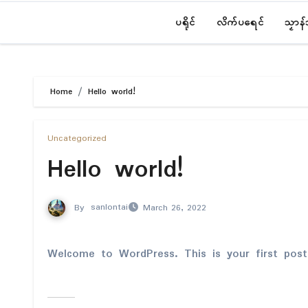
ပရိုၚ်
လိက်ပရေၚ်
သၟာန
Home
Hello world!
Uncategorized
Hello world!
By
sanlontai
March 26, 2022
Welcome to WordPress. This is your first post.