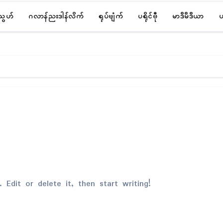
်သွဟ်
ဂလာန်ညးဒါန်လိက်
ရုပ်ဗျံက်
ပရိုၚ်ဗီု
မာဒဳမဳဒဳယာ
ပ
 Edit or delete it, then start writing!