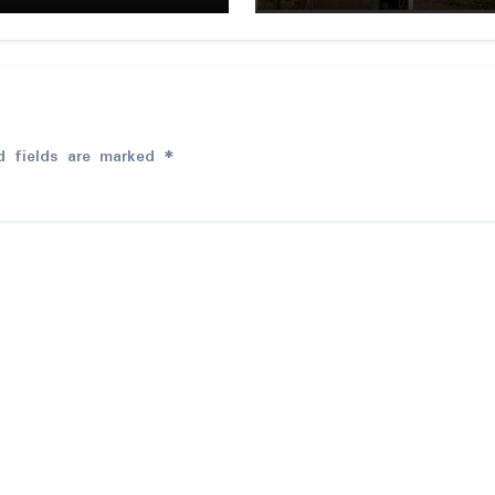
ေဝ်ဟၟဲ၊ အခိၚ်သ္ၚိဟၟဲ၊ ဌာ
အ် မုတအ်ကယျာတိတ်လေဝ် 
ှ် တအ်ဏံ ဍေံတအ်(ကံၚ်ဇြဳ
ဆ္ဂး ၜိုန်ရဟွံဂီုကၠီုလေဝ် ဒၞာဲဂီု
ဒးရီုဗၚ်ကဵု သၞောတ်စှ်ေစှ်ေ
ဂှ်တှ်ေ ဒၞာဲဏံ ဒှ်ဒၞာဲခိုဟ်အိုတ်ဂ
ာပ်အခိၚ်ဏောၚ်။ ပရေၚ်
လဝ် ပ္ဍဲဒၞာဲဂှ် ဒဵုကဵုလၟုဟ်ရ”
 ဒးနွံဏောၚ်”
d fields are marked
*