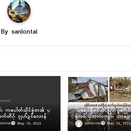
By
sanlontai
orized
Uncategorized
ၚ်၊ ကပေါတ်သိုၚ်ခၞံတအ် ပ္
“ပရေၚ်ရီုဗၚ်ဟံၚ်ပြာ် ဗွဲမဂၠိုၚ
က်တိဂှ် ၚုဟ်ဍၚ်လောန်ဒၟံၚ်
စွံလဝ် ပ္ဍဲဘာလကျာ်၊ ဘာဗ္တေ
ၠန် ညးဍုၚ်ကွာန် ပါဲဘဲပၞာန်
န်လိက်ကွာန်ရ။ ဆ္ဂး ပ္ဍဲဒၞာဲဂှ
nlontai
sanlontai
May 19, 2023
May 18, 2023
န်စဟွံမာန်ရပုဟ်။ လှုဲလုပ်
ဝ် ဂီုကၠီုဟာ ဟွံဂီုကၠီုပုဟ်။