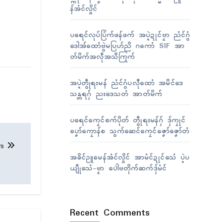
န်အံၚ်လှိုၚ်
ပရေၚ်လုပ်ပြံက်ဖန်ဖက် အပ္ဍဲဍုၚ်ဗၟာ ညံၚ်ဂွံ
ဒေါအ်ထောံဗွဲမပြဟ်ညိ ဂကောံ SIF အာ
တ်မိက်အလဵုအသဳကြုက်
အပ္ဍဲတွဵုရးမန် ညံၚ်ဂွံပလီုထောံ အမိၚ်ဒေ
သန္တရဂှ် ညးဒေသတံ အာတ်မိက်
ပရေၚ်ကၠေၚ်စက်ပိုတ် တွဵုရးမန်ဂှ် ဒှ်ကၠုၚ်
ပၞော်ကၠောန်စ သွက်ဆေၚ်ကၠေၚ်ဇၞော်ဇၞော်တံ
ers
အခိၚ်ဥူမေန်အံၚ်လှိုၚ် အာမံၚ်ဍုၚ်သေံ ပ္ဍဲပ
ယျဵုသေံ-ဗၟာ ပေါဲဗတိုက်ဆက်ဒှ်မံၚ်
Recent Comments