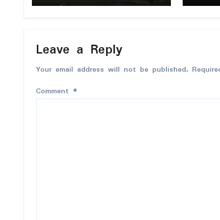
ညးတအ်လ
န်ဟၟဲဂ
ပၞာန်) 
ဗွဲမဂတ
Leave a Reply
ကၠးဖ္ဍး
Your email address will not be published.
Require
Comment
*