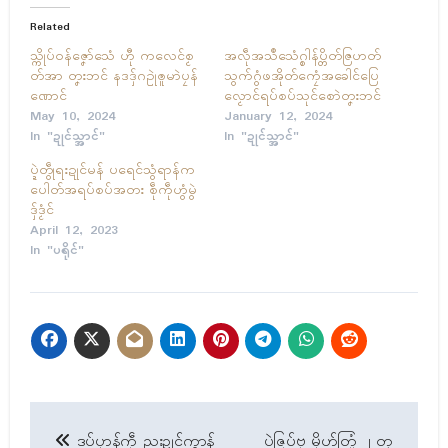
Related
သ္ကိုပ်ဝန်ဇၞော်သေံ ဟီု ကလေၚ်စၟ
အလဵုအသဳသေံဂ္စါန်ပ္တိတ်ဇြဟတ်
တ်အာ တၞးဘၚ် နဒဒှ်ဂဥုဲၜူမာဲပၠန်
သွက်ဂွံဖအိုတ်ကၠေံအခေါၚ်ပြေ
ဏောၚ်
လၟောၚ်ရပ်စပ်သုၚ်စောဲတၞးဘၚ်
May 10, 2024
January 12, 2024
In "ဍုၚ်သ္အာၚ်"
In "ဍုၚ်သ္အာၚ်"
ပ္ဍဲတွဵုရးဍုၚ်မန် ပရေၚ်သွံရာန်က
ပေါတ်အရပ်စပ်အတး စဵုကဵုဟွံမွဲ
ဒှ်ဒၟံၚ်
April 12, 2023
In "ပရိုၚ်"
Post
ဒပ်ပၞာန်ကဵု ညးဍုၚ်ကွာန်
ပ္ဍဲဇြပ်ဗု မၞိဟ်တြုံ ၂ တၠ