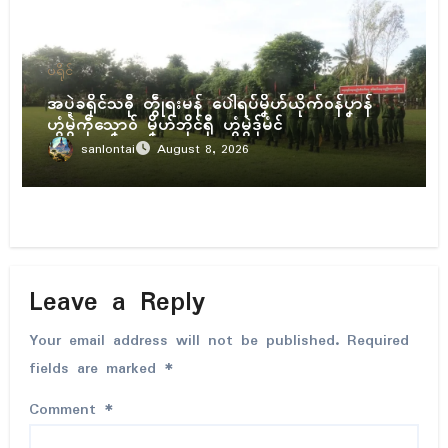
ပရိုၚ်
အပ္ဍဲခရိုၚ်သဓီု တွဵုရးမန် ပေါဲရပ်မၞိဟ်ယိုက်ဝန်ပၞာန်
ဟွံမွဲကဵုသၞောဝ် မၞိဟ်ဘိုၚ်ရီု ဟွံမွဲဒှ်မံၚ်
sanlontai
August 8, 2026
Leave a Reply
Your email address will not be published.
Required
fields are marked
*
Comment
*