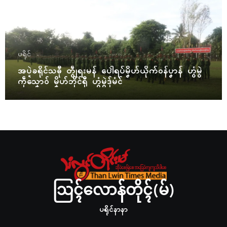
ပရိုၚ်
အပ္ဍဲခရိုၚ်သဓီု တွဵုရးမန် ပေါဲရပ်မၞိဟ်ယိုက်ဝန်ပၞာန် ဟွံမွဲ
ကဵုသၞောဝ် မၞိဟ်ဘိုၚ်ရီု ဟွံမွဲဒှ်မံၚ်
ဩၚ်လောန်တိုၚ်(မ်)
ပရိုၚ်နာနာ