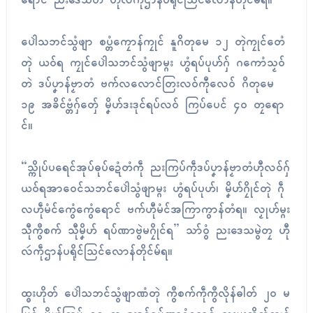
ရောၚ် ညးဒေသတံ ဟီုလဴကဵုဌာန်ပရိုင်သြၚ်လောန်တိုၚ်မ်ရ။
ပေါဲသဘၚ်သွံဖျာ စပ္တံကၠောန်ကၠုၚ် နူဂိတုမေ ၁၂ တုဲကၠုၚ်တေံ
တုဲ ယဝ်ရ ကၠုၚ်ပေါဲသဘၚ်သွံဖျာမ္ဂး ဟွံရပ်ပုဟ်ဂှ် ဂကောံသၟဝ်
တဲ ဒပ်ပၞာန်ဗၟာတံ ဗက်လလောၚ်တြးလဝ်ကီုလေဝ် ဂိတုမေ
၁၉ အခိၚ်ဗ္တံဂှ်တှ်ေ မၞိဟ်ဒးဒုၚ်ရပ်လဝ် ကြပ်ပေၚ် ၄၀ တၠရော
ၚ်။
“သ္ကိုပ်ပရေၚ်အုပ်ဓုပ်ဍေံတံကဵု ညးကြပ်ကဵုဒပ်ပၞာန်ဗၟာတံဟီုလဝ်ဂှ်
ယဝ်ရအာဝေၚ်သဘၚ်ပေါဲသွံဖျာမ္ဂး ဟွံရပ်ပုဟ်၊ မၞိဟ်ဂၠိုၚ်တုဲ ဂဵု
လဟဵုမံၚ်ကွေံကွေံရောၚ် ဗက်ဟီုမံၚ်အကြာကွာန်တံရ။ လၟုဟ်မ္ဂး
သီုကွဳစက် သီုမၞိဟ် ရပ်ဏာဗွဲမဂၠိုၚ်ရ” သာ်ဝွံ ညးဒေသမွဲတၠ ဟီု
လဴကဵုဌာန်ပရိုင်သြၚ်လောန်တိုၚ်မ်ရ။
ထ္ၜးဟိုတ် ပေါဲသဘၚ်သွံဖျာဏံတုဲ ကွဳစက်ကဵုကွဳလိုန်ဓါတ် ၂၀ မ