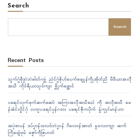
Search
Search
Recent Posts
သွက်ဂွံစဵုဒၞာဲဘဲဓါတ်ဂမ္တဴ ညံၚ်ဂွံၜိုဟ်ပေက်စဖျုန်ကၠဵုအိုတ်ညိ မဳဒဳယာအလဵု
အသဳ ကိုဝ်ရဳယာသၟဝ်ကျာ ဗ္တိုက်ဖ္အောဝ်
ပရေၚ်လုက်စုက်ဆက်ဆောံ အကြာအလဵုအသဳသေံ ကဵု အလဵုအသဳ မေ
န်အံၚ်လှိုၚ်ဂှ် လတူပရေၚ်ပၠန်ဂတး ပရေၚ်ဇီုကပိုက် နွံကၠုၚ်မာန်ဟာ
အပ္ဍဲဖာပန် ဒပ်ပၞာန်ဒးလဝ်ဘဲပၞာန် ဂိလောန်အာတံ နူဗလးကျာ ဆက်
ကြဳဖျေံဗုမ် ဇၞော်ကဵုဇြဟတ်