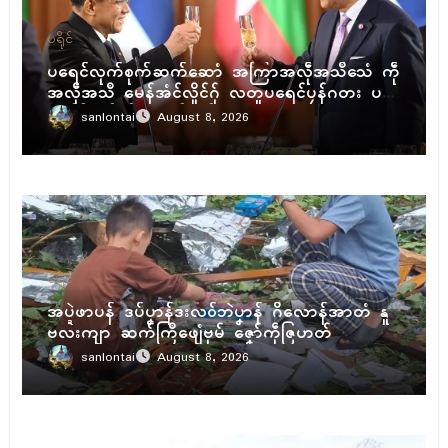
ပရိုၚ်
ပရေၚ်လုက်စုက်ဆက်ဆောံ အကြာအလဵုအသဳသေံ ကဵု
အလဵုအသဳ မေန်အံၚ်လှိုၚ်ဂှ် လတူပရေၚ်ပၠန်ဂတး ပ
ရေၚ်ဇီုကပိုက် နွံကၠုၚ်မာန်ဟာ
sanlontai
August 8, 2026
ပရိုၚ်
အပ္ဍဲဖာပန် ဒပ်ပၞာန်ဒးလဝ်ဘဲပၞာန် ဂိလောန်အာတံ နူ
ဗလးကျာ ဆက်ကြဳဖျေံဗုမ် ဇၞော်ကဵုဇြဟတ်
sanlontai
August 8, 2026