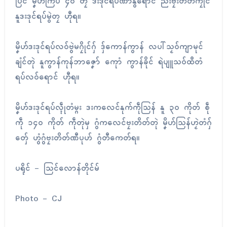
ပြၚ် မၞိဟ်ကြပ် ၄၀ တၠ ဒးဒုၚ်ရပ်ဏာနွံရောၚ် ညးဗၠးတိတ်ကၠုၚ်
နူဒးဒုၚ်ရပ်မွဲတၠ ဟီုရ။
မၞိဟ်ဒးဒုၚ်ရပ်လဝ်ဗွဲမဂၠိုၚ်ဂှ် ဒှ်ကောန်ကွာန် လပါ်သၟဝ်ကျာမုၚ်
ချံၚ်တုဲ နူကွာန်ကုန်ဘာဇၞော် ကေုာံ ကွာန်ခိုၚ် ရဲပျူသဝ်ထဳတံ
ရပ်လဝ်ရောၚ် ဟီုရ။
မၞိဟ်ဒးဒုၚ်ရပ်လ္ၚဵုတံမ္ဂး ဒးကလေၚ်နုက်ကဵုသြန် နူ ၃၀ ကိုတ် စဵု
ကဵု ၁၄၀ ကိုတ် ကဵုတုဲမှ ဂွံကလေၚ်ဗၠးတိတ်တုဲ မၞိဟ်သြန်ဟၟဲတံဂှ်
တှ်ေ ဟွံဂွံဗၠးတိတ်ဏီပုဟ် ဂွံတီကေတ်ရ။
ပရိုၚ် – သြင်လောန်တိုၚ်မ်
Photo – CJ