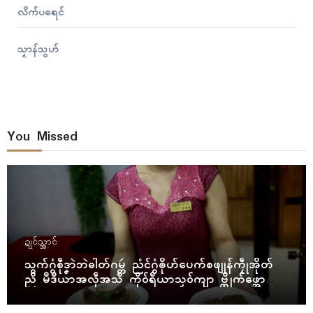
လိက်ပရေၚ်
သၟာန်သွဟ်
You Missed
ဍုၚ်သ္အာၚ်
သွက်ဂွံစဵုဒၞာဲဘဲဓါတ်ဂမ္တဴ ညံၚ်ဂွံၜိုဟ်ပေက်စဖျုန်ကၠဵုအိုတ်
ညိ မဳဒဳယာအလဵုအသဳ ကိုဝ်ရဳယာသၟဝ်ကျာ ဗ္တိုက်ဖ္အော
ဝ်