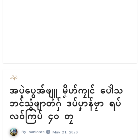
ပရိုၚ်
အပ္ဍဲပွေအ်ဖျူ မၞိဟ်ကၠုၚ် ပေါဲသ
ဘၚ်သွံဖျာတံဂှ် ဒပ်ပၞာန်ဗၟာ ရပ်
လဝ်ကြပ် ၄၀ တၠ
By
sanlontai
May 21, 2026