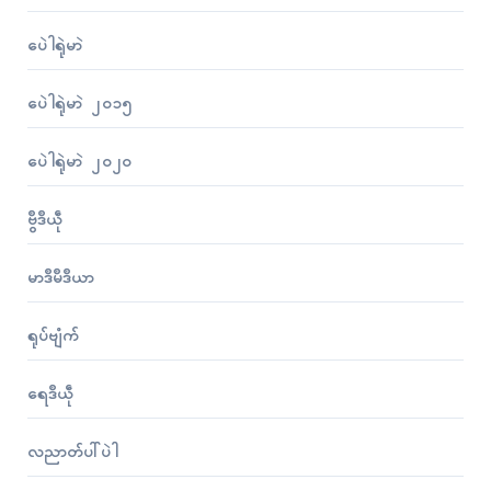
ပေဲါရုဲမာဲ
ပေဲါရုဲမာဲ ၂၀၁၅
ပေဲါရုဲမာဲ ၂၀၂၀
ဗွဳဒဳယဵု
မာဒဳမဳဒဳယာ
ရုပ်ဗျံက်
ရေဒဳယဵု
လညာတ်ပါ်ပဲါ