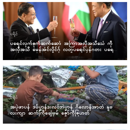
ပရိုၚ်
ပရေၚ်လုက်စုက်ဆက်ဆောံ အကြာအလဵုအသဳသေံ ကဵု
အလဵုအသဳ မေန်အံၚ်လှိုၚ်ဂှ် လတူပရေၚ်ပၠန်ဂတး ပရေၚ်ဇီု
ကပိုက် နွံကၠုၚ်မာန်ဟာ
ပရိုၚ်
အပ္ဍဲဖာပန် ဒပ်ပၞာန်ဒးလဝ်ဘဲပၞာန် ဂိလောန်အာတံ နူဗ
လးကျာ ဆက်ကြဳဖျေံဗုမ် ဇၞော်ကဵုဇြဟတ်