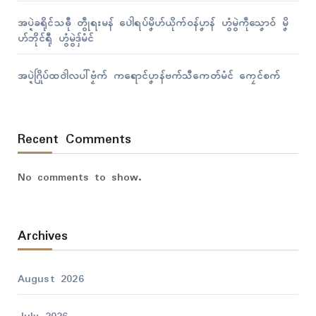
အပ္ဍဲခရိုၚ်သဓီု တွဵုရးမန် ပေါဲရပ်မၞိဟ်ယိုက်ဝန်ပၞာန် ဟွံမွဲကဵုသၞောဝ် မၞိ
ဟ်ဘိုၚ်ရီု ဟွံမွဲဒှ်မံၚ်
အပ္ဍဲဂြိုပ်ထဝါဲလပါ်ဗၟံက် ကရောၚ်ပၞာန်ဗက်သီကေတ်မံၚ် ကၠေၚ်စက်
Recent Comments
No comments to show.
Archives
August 2026