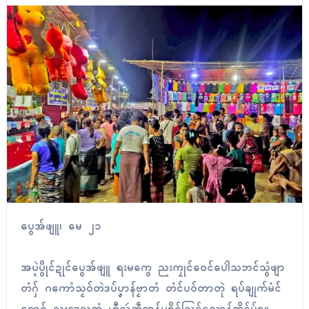
ပွေအ်ဖျူ၊ မေ ၂၁
အပ္ဍဲပွိုၚ်ဍုၚ်ပွေအ်ဖျူ ရးမကွေ ညးကၠုၚ်ဝေင်ပေါဲသဘၚ်သွံဖျာ
တံဂှ် ဂကောံသၟဝ်တဲဒပ်ပၞာန်ဗၟာတံ တံၚ်ပဝ်တာတုဲ ရပ်ချုက်မံၚ်