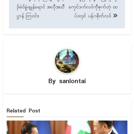
navigation
ဒှ်မံၚ်မွဲဖျုန်ရောၚ် အလဵုအသဳ
ကၠေၚ်ဒက်လဝ်ကဵုဇုက်တုဲ ထ
ပၞာန် တြးဝါဒ
ပ်ဒးဒုၚ် ပန်ဂစိုတ်လဝ်
By
sanlontai
Related Post