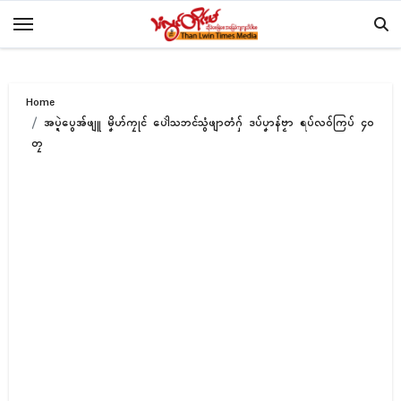
Skip
to
content
Home
အပ္ဍဲပွေအ်ဖျူ မၞိဟ်ကၠုၚ် ပေါဲသဘၚ်သွံဖျာတံဂှ် ဒပ်ပၞာန်ဗၟာ ရပ်လဝ်ကြပ် ၄၀
တၠ