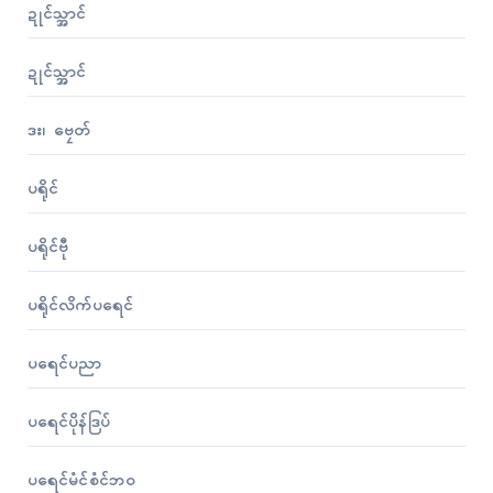
ဍုၚ်သ္အာၚ်
ဍုၚ်သ္အာၚ်
ဒး၊ ဗၠေတ်
ပရိုၚ်
ပရိုၚ်ဗီု
ပရိုၚ်လိက်ပရေၚ်
ပရေၚ်ပညာ
ပရေၚ်ပိုန်ဒြပ်
ပရေၚ်မံၚ်စံၚ်ဘဝ