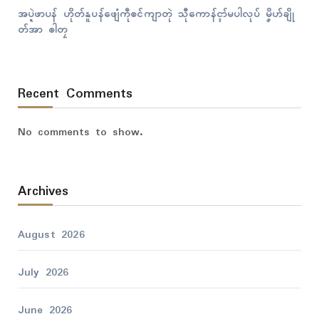
အပ္ဍဲဖာပန် ဟိုတ်နူပန်ဖျေံကဵုၜၚ်ကျာတုဲ သီုကောန်ၚာ်မပါလုပ် မၞိဟ်ချို
တ်အာ ၜါတၠ
Recent Comments
No comments to show.
Archives
August 2026
July 2026
June 2026