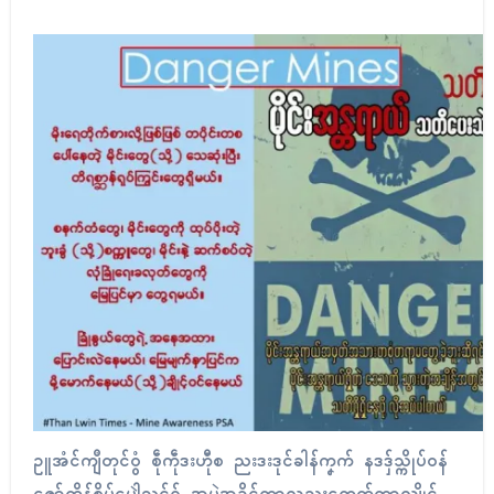
ဥူအံၚ်ကျဳတုၚ်ဝွံ စဵုကဵုဒးဟီုစ ညးဒးဒုၚ်ခါန်ကၞက် နဒဒှ်သ္ကိုပ်ဝန်