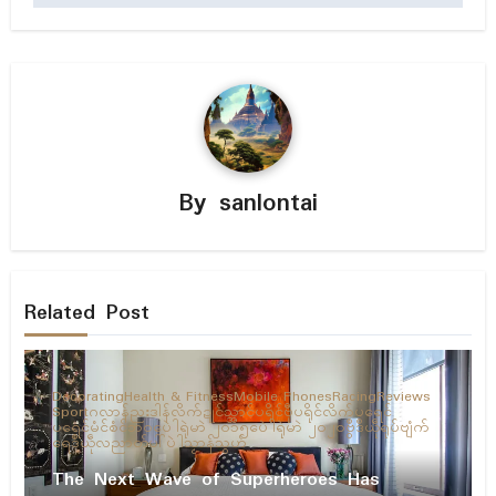
By
sanlontai
Related Post
Decorating
Health & Fitness
Mobile Phones
Racing
Reviews
Sport
ဂလာန်ညးဒါန်လိက်
ဍုၚ်သ္အာၚ်
ပရိုၚ်ဗီု
ပရိုၚ်လိက်ပရေၚ်
ပရေၚ်မံၚ်စံၚ်ဘဝ
ပေဲါရုဲမာဲ ၂၀၁၅
ပေဲါရုဲမာဲ ၂၀၂၀
ဗွဳဒဳယဵု
ရုပ်ဗျံက်
ရေဒဳယဵု
လညာတ်ပါ်ပဲါ
သၟာန်သွဟ်
The Next Wave of Superheroes Has