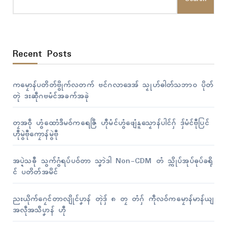
Recent Posts
ကမၠောန်ပတိတ်ဗွိုက်လတက် ဗင်ဂလာဒေအ် သၟုဟ်ဓါတ်သဘာဝ ပိုတ်
တုဲ ဒးဆဵုဂဗမံၚ်အခက်အခုဲ
တၠအဝဵု ဟွံထောံဒဳမဝ်ကရေဇြဳ ဟီုမံၚ်ဟွံဖျေံနူသၟောန်ပါၚ်ဂှ် ဒှ်မံၚ်ဗီုပြၚ်
ဟီုမွဲဗီုကၠောန်မွဲဗီု
အပ္ဍဲသဓီု သွက်ဂွံရပ်ပဝ်တာ သၞာဲဒါ Non-CDM တံ သ္ကိုပ်အုပ်ဓုပ်ခရို
ၚ် ပတိတ်အမိၚ်
ညးယိုက်ဂၠေၚ်တာလျိုၚ်ပၞာန် တုဲဒှ် ၈ တၠ တံဂှ် ကဵုလဝ်ကမၠောန်မာန်ယျ
အလဵုအသဳပၞာန် ဟီု