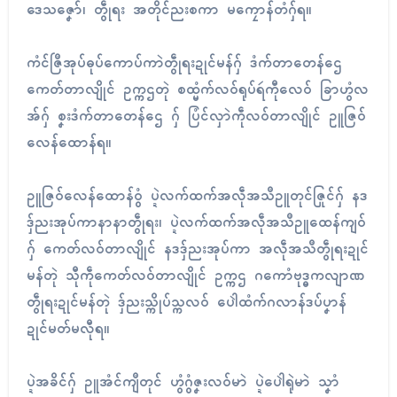
ဒေသဇၞော်၊ တွဵုရး အတိုၚ်ညးစကာ မကၠောန်တံဂှ်ရ။
ကံၚ်ဇြဳအုပ်ဓုပ်ကောပ်ကာဲတွဵုရးဍုၚ်မန်ဂှ် ဒံက်တာတေန်ဌေ
ကေတ်တာလျိုၚ် ဥက္ကဌတုဲ စထ္မံက်လဝ်ရုပ်ရဴကီုလေဝ် ခြာဟွံလ
အ်ဂှ် စၞးဒံက်တာတေန်ဌေ ဂှ် ပြံၚ်လှာဲကဵုလဝ်တာလျိုၚ် ဥူဇြဝ်
လေန်ထောန်ရ။
ဥူဇြဝ်လေန်ထောန်ဝွံ ပ္ဍဲလက်ထက်အလဵုအသဳဥူတုၚ်ဇြုၚ်ဂှ် နဒ
ဒှ်ညးအုပ်ကာနာနာတွဵုရး၊ ပ္ဍဲလက်ထက်အလဵုအသဳဥူထေန်ကျဝ်
ဂှ် ကေတ်လဝ်တာလျိုၚ် နဒဒှ်ညးအုပ်ကာ အလဵုအသဳတွဵုရးဍုၚ်
မန်တုဲ သီုကဵုကေတ်လဝ်တာလျိုၚ် ဥက္ကဌ ဂကောံဗုဒ္ဓကလျာဏ
တွဵုရးဍုၚ်မန်တုဲ ဒှ်ညးသ္ကိုပ်သ္ကလဝ် ပေါဲထံက်ဂလာန်ဒပ်ပၞာန်
ဍုၚ်မတ်မလီုရ။
ပ္ဍဲအခိၚ်ဂှ် ဥူအံၚ်ကျဳတုၚ် ဟွံဂွံဇၞးလဝ်မာဲ ပ္ဍဲပေါဲရုဲမာဲ သၞာံ