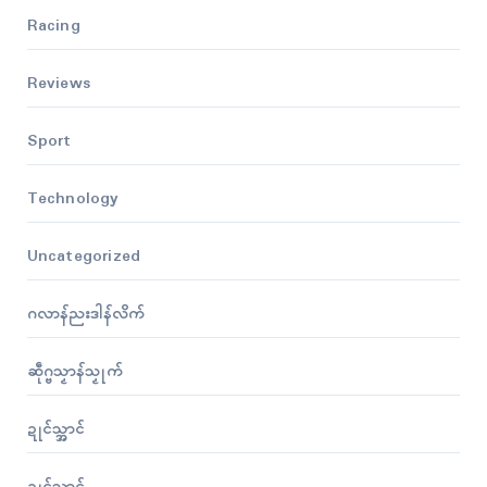
Racing
Reviews
Sport
Technology
Uncategorized
ဂလာန်ညးဒါန်လိက်
ဆဵုဂ္ဗသၟာန်သၟုက်
ဍုၚ်သ္အာၚ်
ဍုၚ်သ္အာၚ်