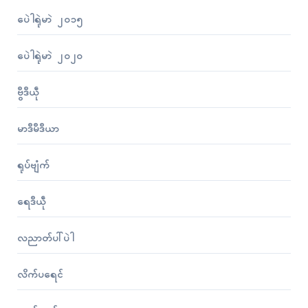
ပေဲါရုဲမာဲ ၂၀၁၅
ပေဲါရုဲမာဲ ၂၀၂၀
ဗွဳဒဳယဵု
မာဒဳမဳဒဳယာ
ရုပ်ဗျံက်
ရေဒဳယဵု
လညာတ်ပါ်ပဲါ
လိက်ပရေၚ်