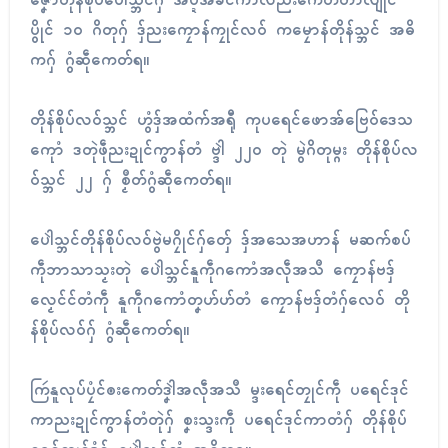
ဇၞော်တိုန်စိုပ်ပေါဲသ္ဘၚ်ဂှ် အပ္ဍဲအခိၚ်ကာလညးကေတ်တာလျိုၚ်
ပွိုၚ် ၁၀ ဂိတုဂှ် ဒှ်ညးကၠောန်ကၠုၚ်လဝ် ကမၠောန်တိုန်သ္ဘၚ် အဓိ
ကဂှ် ဂွံဆဵုကေတ်ရ။
တိုန်စိုပ်လဝ်သ္ဘၚ် ဟွံဒှ်အထံက်အရီု ကုပရေၚ်ဖောအ်ဗြေဝ်ဒေသ
ကေုာံ ဒတုဲဖဵုညးဍုၚ်ကွာန်တံ ဗ္ဒါဲ ၂၂၀ တုဲ မွဲဂိတုမ္ဂး တိုန်စိုပ်လ
ဝ်သ္ဘၚ် ၂၂ ဂှ် စၟဳတ်ဂွံဆဵုကေတ်ရ။
ပေါဲသ္ဘၚ်တိုန်စိုပ်လဝ်ဗွဲမဂၠိုၚ်ဂှ်တှ်ေ ဒှ်အသေအဟာန် မဆက်စပ်
ကဵုဘာသာသၟးတုဲ ပေါဲသ္ဘၚ်နူကဵုဂကောံအလဵုအသဳ ကၠောန်ဗဒှ်
လၟေၚ်ၚ်တံကဵု နူကဵုဂကောံတၞဟ်ဟ်တံ ကၠောန်ဗဒှ်တံဂှ်လေဝ် တို
န်စိုပ်လဝ်ဂှ် ဂွံဆဵုကေတ်ရ။
ကြဴနူလုပ်ပၠံၚ်ၜးကေတ်ဒၞါဲအလဵုအသဳ မ္ဒးရေၚ်တၠုၚ်ကဵု ပရေၚ်ဒုၚ်
ကာညးဍုၚ်ကွာန်တံတုဲဂှ် စၞးသ္ဒးကဵု ပရေၚ်ဒုၚ်ကာတံဂှ် တိုန်စိုပ်