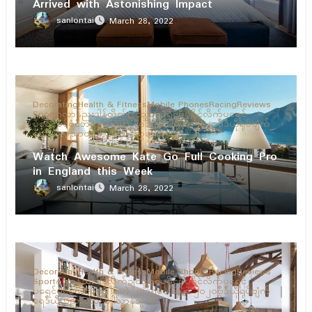
Arrived with Astonishing Impact
sanlontai
March 28, 2022
Decorating
Health & Fitness
Mobile Phones
Racing
Reviews
Sport
ဂလာန်ညးဒါန်လိက်
ဍုၚ်သ္အာၚ်
ပရိုၚ်ဗီု
ပရိုၚ်လိက်ပရေၚ်
ပရေၚ်မံၚ်စံၚ်ဘဝ
ပေဲါရုဲမာဲ ၂၀၁၅
ပေဲါရုဲမာဲ ၂၀၂၀
ဗွဳဒဳယဵု
ရုပ်ဗျံက်
ရေဒဳယဵု
လညာတ်ပါ်ပဲါ
သၟာန်သွဟ်
Watch Awesome Kate Go Full Cooking Pro
in England this Week
sanlontai
March 28, 2022
Decorating
Health & Fitness
Mobile Phones
Racing
Reviews
Sport
ဂလာန်ညးဒါန်လိက်
ဍုၚ်သ္အာၚ်
ပရိုၚ်ဗီု
ပရိုၚ်လိက်ပရေၚ်
ပရေၚ်မံၚ်စံၚ်ဘဝ
ပေဲါရုဲမာဲ ၂၀၁၅
ပေဲါရုဲမာဲ ၂၀၂၀
ဗွဳဒဳယဵု
ရုပ်ဗျံက်
ရေဒဳယဵု
လညာတ်ပါ်ပဲါ
သၟာန်သွဟ်