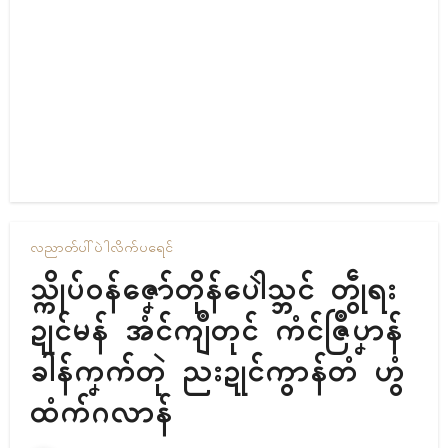
လညာတ်ပါ်ပဲါ
လိက်ပရေၚ်
သ္ကိုပ်ဝန်ဇၞော်တိုန်ပေါဲသ္ဘၚ် တွဵုရး
ဍုၚ်မန် အံၚ်ကျဳတုၚ် ကံၚ်ဇြဳပၞာန်
ခါန်ကၞက်တုဲ ညးဍုၚ်ကွာန်တံ ဟွံ
ထံက်ဂလာန်