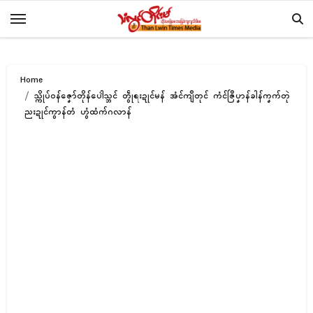
Skip
to
content
Home
သ္ကိုပ်ဝန်ဇၞော်တိုန်ပေါဲသ္ဘၚ် တွဵုရးဍုၚ်မန် အံၚ်ကျဳတုၚ် ကံၚ်ဇြဳပၞာန်ခါန်ကၞက်တုဲ
ညးဍုၚ်ကွာန်တံ ဟွံထံက်ဂလာန်