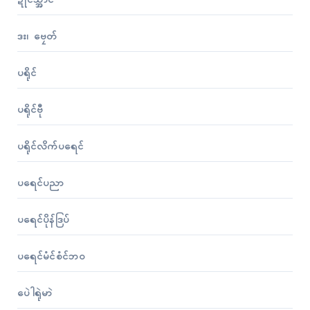
ဒး၊ ဗၠေတ်
ပရိုၚ်
ပရိုၚ်ဗီု
ပရိုၚ်လိက်ပရေၚ်
ပရေၚ်ပညာ
ပရေၚ်ပိုန်ဒြပ်
ပရေၚ်မံၚ်စံၚ်ဘဝ
ပေဲါရုဲမာဲ