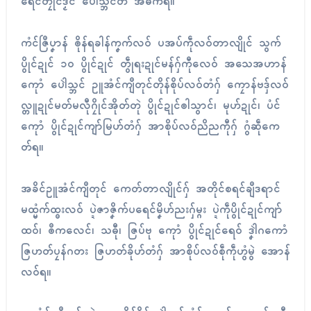
ရေၚ်တၠုၚ်ဒၟံၚ် ပေါဲသ္ဘၚ်တံ အဓိကရ။
ကံၚ်ဇြဳပၞာန် ၜိုန်ရခါန်ကၞက်လဝ် ပအပ်ကဵုလဝ်တာလျိုၚ် သွက်
ပွိုၚ်ဍုၚ် ၁၀ ပွိုၚ်ဍုၚ် တွဵုရးဍုၚ်မန်ဂှ်ကီုလေဝ် အသေအဟာန်
ကေုာံ ပေါဲသ္ဘၚ် ဥူအံၚ်ကျဳတုၚ်တိုန်စိုပ်လဝ်တံဂှ် ကၠောန်ဗဒှ်လဝ်
လ္တူဍုၚ်မတ်မလီုဂၠိုၚ်အိုတ်တုဲ ပွိုၚ်ဍုၚ်ၜါသွာၚ်၊ မုဟ်ဍုၚ်၊ ပံၚ်
ကေုာံ ပွိုၚ်ဍုၚ်ကျာ်မြဟ်တံဂှ် အာစိုပ်လဝ်ညိညကီုဂှ် ဂွံဆဵုကေ
တ်ရ။
အခိၚ်ဥူအံၚ်ကျဳတုၚ် ကေတ်တာလျိုၚ်ဂှ် အတိုၚ်စရၚ်ချဳဒရာၚ်
မထ္မံက်ထ္ၜးလဝ် ပ္ဍဲဇာဇၞိက်ပရေၚ်မၞိဟ်ညးဂှ်မ္ဂး ပ္ဍဲကဵုပွိုၚ်ဍုၚ်ကျာ်
ထဝ်၊ ၜဳကလေၚ်၊ သဓီု၊ ဇြပ်ဗု ကေုာံ ပွိုၚ်ဍုၚ်ရေဝ် ဒၞါဲဂကောံ
ဇြဟတ်ပၠန်ဂတး ဇြဟတ်ခိုဟ်တံဂှ် အာစိုပ်လဝ်စဵုကဵုဟွံမွဲ အောန်
လဝ်ရ။