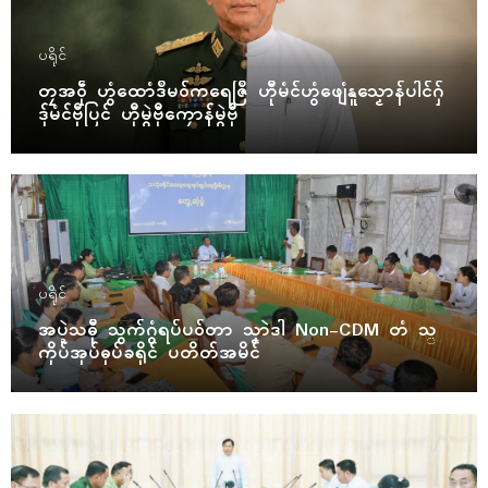
ပရိုၚ်
တၠအဝဵု ဟွံထောံဒဳမဝ်ကရေဇြဳ ဟီုမံၚ်ဟွံဖျေံနူသၟောန်ပါၚ်ဂှ်
ဒှ်မံၚ်ဗီုပြၚ် ဟီုမွဲဗီုကၠောန်မွဲဗီု
ပရိုၚ်
အပ္ဍဲသဓီု သွက်ဂွံရပ်ပဝ်တာ သၞာဲဒါ Non-CDM တံ သ္
ကိုပ်အုပ်ဓုပ်ခရိုၚ် ပတိတ်အမိၚ်