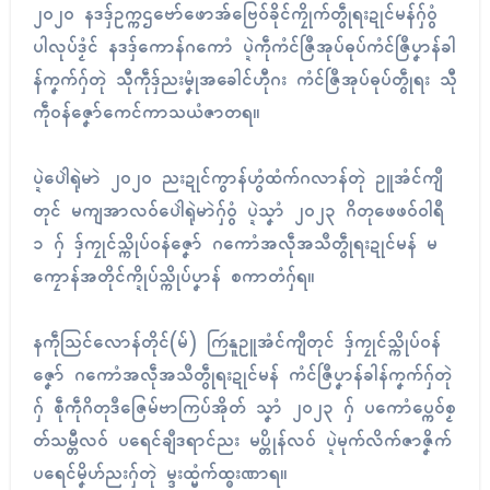
၂၀၂၀ နဒဒှ်ဥက္ကဌဗော်ဖောအ်ဗြေဝ်ခိုၚ်ကၠိုက်တွဵုရးဍုၚ်မန်ဂှ်ဝွံ
ပါလုပ်ဒၟံၚ် နဒဒှ်ကောန်ဂကောံ ပ္ဍဲကဵုကံၚ်ဇြဳအုပ်ဓုပ်ကံၚ်ဇြဳပၞာန်ခါ
န်ကၞက်ဂှ်တုဲ သီုကဵုဒှ်ညးမၞုံအခေါၚ်ဟီုဂး ကံၚ်ဇြဳအုပ်ဓုပ်တွဵုရး သီု
ကဵုဝန်ဇၞော်ကေၚ်ကာသယံဇာတရ။
ပ္ဍဲပေါဲရုဲမာဲ ၂၀၂၀ ညးဍုၚ်ကွာန်ဟွံထံက်ဂလာန်တုဲ ဥူအံၚ်ကျဳ
တုၚ် မကျအာလဝ်ပေါဲရုဲမာဲဂှ်ဝွံ ပ္ဍဲသၞာံ ၂၀၂၃ ဂိတုဖေဖဝ်ဝါရဳ
၁ ဂှ် ဒှ်ကၠုၚ်သ္ကိုပ်ဝန်ဇၞော် ဂကောံအလဵုအသဳတွဵုရးဍုၚ်မန် မ
ကၠောန်အတိုၚ်က္ဍိုပ်သ္ကိုပ်ပၞာန် စကာတံဂှ်ရ။
နကဵုသြၚ်လောန်တိုၚ်(မ်) ကြဴနူဥူအံၚ်ကျဳတုၚ် ဒှ်ကၠုၚ်သ္ကိုပ်ဝန်
ဇၞော် ဂကောံအလဵုအသဳတွဵုရးဍုၚ်မန် ကံၚ်ဇြဳပၞာန်ခါန်ကၞက်ဂှ်တုဲ
ဂှ် စဵုကဵုဂိတုဒဳဇြေမ်ဗာကြပ်အိုတ် သၞာံ ၂၀၂၃ ဂှ် ပကောံပ္ကေဝ်စၟ
တ်သမ္တီလဝ် ပရေၚ်ချဳဒရာၚ်ညး မပ္တိုန်လဝ် ပ္ဍဲမုက်လိက်ဇာဇၞိက်
ပရေၚ်မၞိဟ်ညးဂှ်တုဲ မ္ဒးထ္မံက်ထ္ၜးဏာရ။