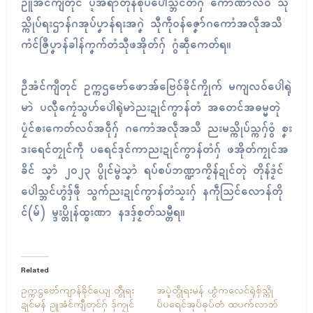
ဥူအံၚ်ကျဳတုၚ် ပ္ဍဲအရာတိုန်စိုပ်ပေါဲသ္ဘၚ်တံဂှ် ကော်ဏာလဝ် သီု
သ္ကိုပ်ရးဌာန်ဂအုပ်ပၞာန်ရးအဂၞဲ သီုကဵုဝန်ဇၞော်ဂကောံအလဵုအသဳ
ကံၚ်ဇြဳပၞာန်ခါန်ကၞက်တံသီုဖအိုတ်ဂှ် ဂွံဆဵုကေတ်ရ။
ဥဳအံၚ်ကျဳတုၚ် ဥက္ကဌဗော်ဖောအ်ဗြေဝ်ခိုၚ်ကၠိုက် မကျလဝ်ပေါဲရုဲ
မာဲ ပလီုကၠေံသွဟ်ပေါဲရုဲမာဲညးဍုၚ်ကွာန်တံ အတေၚ်အဓမ္မတုဲ
ပၠံၚ်ၜးကေတ်လဝ်အဝဵုဂှ် ဂကောံအလဵုအသဳ ညးမသ္ကိုပ်သ္ကဂှ်ဝွံ စၞး
ဒးရေၚ်တၠုၚ်ကဵု ပရေၚ်ဒုၚ်ကာညးဍုၚ်ကွာန်တံဂှ် ဖအိုတ်ကၠုၚ်အ
ခိၚ် သၞာံ ၂၀၂၃ ပွိုၚ်မွဲသၞာံ ရပ်စပ်ဘဏ္ဍာကၟိန်ဍုၚ်တုဲ တိုန်ဒၟံၚ်
ပေါဲသ္ဘၚ်ဟွံဒှ်ဖဵု သွက်ညးဍုၚ်ကွာန်တံသၟးဂှ် နကဵုသြၚ်လောန်တို
ၚ်(မ်) မ္ဒးပ္တိုန်ထ္ၜးဏာ နဒဒှ်စၟတ်သမ္တီရ။
Related
ဥက္ကဋ္ဌဗော်ကျာန်ခိုၚ်ယျေ တွဵုရး
အပ္ဍဲတွဵုရးမန် ဟွံကလေၚ်ရုဲစှ်သ္ကို
ဍုၚ်မန် ဥူအံၚ်ကျဳတုၚ်ဂှ် ဒှ်ကၠုၚ်
ပ်ပရေၚ်အုပ်ဓုပ်တံ ထပက်လာဘ်