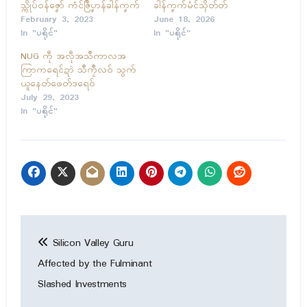
သ္ကိုပ်ဝန်ဇၞော် ကံၚ်ဇြဳပၞာန်ခါန်ကၞက်
ခါန်ကၞက်မံၚ်သ္ၚိတ်တ်
February 3, 2023
June 18, 2026
In "ပရိုၚ်"
In "ပရိုၚ်"
NUG ကဵု အလဵုအသဳကာလအ
ကြာကရေၚ်ဍာဲ သဳကၠဳလဝ် သွက်
ယူနေတ်ဖေတ်ဒရေဝ်
July 29, 2023
In "ပရိုၚ်"
Post
Silicon Valley Guru
navigation
Affected by the Fulminant
Slashed Investments