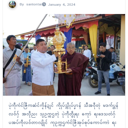
By
sanlontai
January 4, 2024
ပ္ဍဲကဵုကံၚ်ဇြဳကဆံၚ်ကၟိန်ဍုၚ် က္ဍိုပ်သ္ကိုပ်ပၞာန် သီအဝဵုတုဲ မဒက်ပ္တန်
လဝ်ဂှ် အလဵုညး သ္ပဥက္ကဌတုဲ ပ္ဍဲကဵုတွဵုရး ကေုာံ ရးဒေသတံဂှ်
ပအပ်ကဵုလဝ်တာလျိုၚ် ကုဥက္ကဌကံၚ်ဇြဳအုပ်ဓုပ်ကောပ်ကာဲ ရး