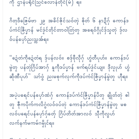
ကဵု ဌာန်ပရိုၚ်သြၚ်လောန်တိုၚ်(မ်) ရ။
ဂိတုဒဳဇြေမ်ဗာ ၂၉ အခိၚ်ဇိုၚ်သဝ်တ္ၚဲ ၜိုတ် ၆ နာဍဳဂှ် ကောန်ဒ
ပ်ကံၚ်ဇြဳပၞာန် မၚ်ဒၟံၚ်တိုၚ်တာဝါတြဴတၠ အရေဝ်ဂၠိုၚ်ဒှ်သၞတုဲ ဒှ်လ
ဝ်ပန်ပှော်ညးသ္ကအ်ရ။
“ဍေံတံကဵုဍေံတံရ ဒှ်ပန်လဝ်။ စဒှ်ဗီုလဵုဂှ် ဟွံတီပုဟ်။ ကောန်ဒပ်
မွဲတၠ ပန်တုဲဂြိပ်အာဂှ် နူကဵုဒပ်ပၞာန် ဗက်ရပ်ဒၟံၚ်ယျ။ ဒဵုလၟုဟ် ဟွံ
ဆဵုဏီပုဟ်” သာ်ဝွံ ညးမစုက်လုက်ကဵုဒပ်ကံၚ်ဇြဳပၞာန်မွဲတၠ ဟီုရ။
အပ္ဍဲပရေၚ်ပန်ပှော်ဏံဂှ် ကောန်ဒပ်ကံၚ်ဇြဳပၞာန်ပိတၠ ချိုတ်တုဲ ၜါ
တၠ ဇီုကပိုက်ကလိဂွံလဝ်ဝပ်တုဲ ကောန်ဒပ်ကံၚ်ဇြဳပၞာန်မွဲတၠ မစ
လဝ်ပရေၚ်ပန်ပှော်ဂှ်တှ်ေ ဂြိပ်တိတ်အာလဝ် သီုကဵုလွဟ်
လက်နက်မကမ်ဂမၠိုၚ်ရ။