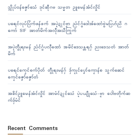
သ္ကိုပ်ဝန်ဇၞော်သေံ ဒုၚ်ဆဵုဂဗ သမ္မတ ဥူမေန်အံၚ်လှိုၚ်
ပရေၚ်လုပ်ပြံက်ဖန်ဖက် အပ္ဍဲဍုၚ်ဗၟာ ညံၚ်ဂွံဒေါအ်ထောံဗွဲမပြဟ်ညိ ဂ
ကောံ SIF အာတ်မိက်အလဵုအသဳကြုက်
အပ္ဍဲတွဵုရးမန် ညံၚ်ဂွံပလီုထောံ အမိၚ်ဒေသန္တရဂှ် ညးဒေသတံ အာတ်
မိက်
ပရေၚ်ကၠေၚ်စက်ပိုတ် တွဵုရးမန်ဂှ် ဒှ်ကၠုၚ်ပၞော်ကၠောန်စ သွက်ဆေၚ်
ကၠေၚ်ဇၞော်ဇၞော်တံ
အခိၚ်ဥူမေန်အံၚ်လှိုၚ် အာမံၚ်ဍုၚ်သေံ ပ္ဍဲပယျဵုသေံ-ဗၟာ ပေါဲဗတိုက်ဆ
က်ဒှ်မံၚ်
Recent Comments