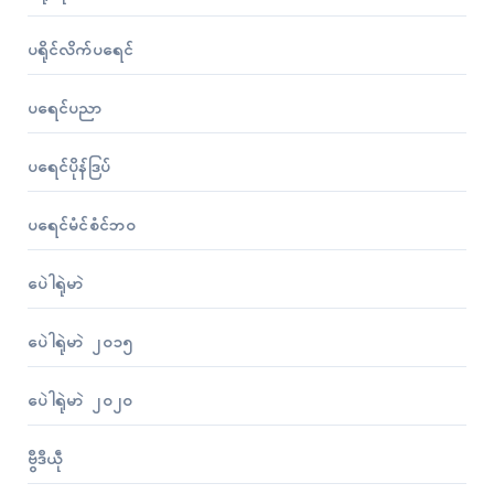
ပရိုၚ်လိက်ပရေၚ်
ပရေၚ်ပညာ
ပရေၚ်ပိုန်ဒြပ်
ပရေၚ်မံၚ်စံၚ်ဘဝ
ပေဲါရုဲမာဲ
ပေဲါရုဲမာဲ ၂၀၁၅
ပေဲါရုဲမာဲ ၂၀၂၀
ဗွဳဒဳယဵု