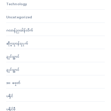
Technology
Uncategorized
ဂလာန်ညးဒါန်လိက်
ဆဵုဂ္ဗသၟာန်သၟုက်
ဍုၚ်သ္အာၚ်
ဍုၚ်သ္အာၚ်
ဒး၊ ဗၠေတ်
ပရိုၚ်
ပရိုၚ်ဗီု