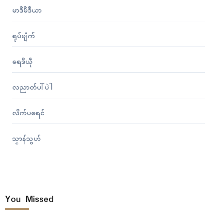
မာဒဳမဳဒဳယာ
ရုပ်ဗျံက်
ရေဒဳယဵု
လညာတ်ပါ်ပဲါ
လိက်ပရေၚ်
သၟာန်သွဟ်
You Missed