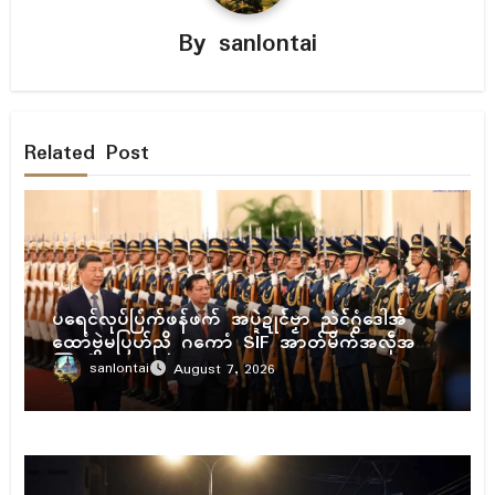
By
sanlontai
Related Post
ပရိုၚ်
ပရေၚ်လုပ်ပြံက်ဖန်ဖက် အပ္ဍဲဍုၚ်ဗၟာ ညံၚ်ဂွံဒေါအ်
ထောံဗွဲမပြဟ်ညိ ဂကောံ SIF အာတ်မိက်အလဵုအသဳ
ကြုက်
sanlontai
August 7, 2026