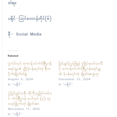
တံရ။
ပရိုၚ်−သြၚ်လောန်တိုၚ်(မ်)
ဗီု− Social Media
Related
ပ္ဍဲလံၚ်လုၚ် ကောန်ဒပ်ကံၚ်ဇြဳပၞာန်
ပွိုၚ်ဍုၚ်(ပွင့်ဖြူ) ပ္ဍဲဗ္ဒိုပ်မေဝ်သလဳ
ရေၚ်သ္ကအ် က္တဵုဒှ်ပန်ပှော်တုဲ ဇီုက
ဂှ် ကောန်ဒပ်ကံၚ်ဇြဳပၞာန်ရေၚ်သ္က
ပိုက်ချိုတ်တံနွံ
အ် ဒှ်ပန်ပှော်တုဲ ချိုတ်အာမွဲတၠ
August 6, 2024
December 13, 2024
In "ပရိုၚ်"
In "ပရိုၚ်"
ပ္ဍဲပွိုၚ်ဍုၚ်သဓီု သီုကဵုဒုသ္ကိုပ်တမ်ဒ
ပ် ကံၚ်ဇြဳပၞာန် မပါလုပ် (၃) တၠ
ဒးဒုၚ်ဗ္တိုက်တုဲ ချိုတ်အာ
November 11, 2022
In "ပရိုၚ်"