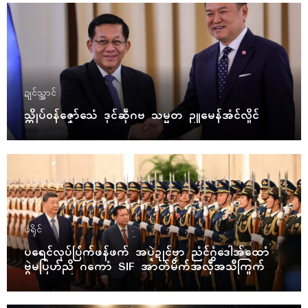
ဍုၚ်သ္အာၚ်
သ္ကိုပ်ဝန်ဇၞော်သေံ ဒုၚ်ဆဵုဂဗ သမ္မတ ဥူမေန်အံၚ်လှိုၚ်
ပရိုၚ်
ပရေၚ်လုပ်ပြံက်ဖန်ဖက် အပ္ဍဲဍုၚ်ဗၟာ ညံၚ်ဂွံဒေါအ်ထောံ
ဗွဲမပြဟ်ညိ ဂကောံ SIF အာတ်မိက်အလဵုအသဳကြုက်