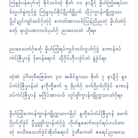
ကြဴနူဒှ်ပန်ပှော်တုဲ ဇိုၚ်သဝ်တ္ၚဲ ၜိုတ် ၁၀ နာဍဳဂှ် မၞိဟ်တြုံမရပ်လ
ဝ်လွဟ်မွဲတၠဂှ်ဝွံ ကြဴနူလုပ်စိုပ်ဍိုက်ဗ္တိုက် သ္ၚိပ္ဍဲကွာန်ကျိုက္ကသာ
ပွိုၚ်ဍုၚ်ကျာ်ထဝ်ဂှ်တုဲဂှ် ကေတ်ဏာလဝ်သြန်ညိညတုဲ မၞိဟ်တံဂှ်
တှ်ေ မုဟွံပဏာလဝ်ပုဟ်ဂှ် ညးဒေသတံ ဟီုရ။
ညးဒေသတံဂှ်တှ်ေ မၞိဟ်တြုံရပ်ကၠုၚ်လဝ်လွဟ်ဂှ်ဝွံ ကောန်ဒပ်
ကံၚ်ဇြဳပၞာန် ဒှ်မာန်ရောၚ် သ္ၚဳဂၠိပ်ဟီုဂးဒၟံၚ်တံ နွံဒၟံၚ်ရ။
တ္ၚဲဏံ ပ္ဍဲဂိတုဒဳဇြေမ်ဗာ ၃၀ အခိၚ်နူဂယး ၜိုတ် ၇ နာဍဳဂှ် နူဒ
ပ်ကံၚ်ဇြဳပၞာန်တံ နကဵုကွဳစက် ၅ ဖ္ဍိုက်ဂှ် ဗက်ဂၠိုက်ဂၠါဲဒၟံၚ် ကောန်
ဒပ်ကံၚ်ဇြဳပၞာန် မဂြိပ်အာလဝ် လ္ပာ်ဗ္ဒါဲကွာန်ကျိုက္ကသာတံဂှ်ရ။
မၞိဟ်တြုံကောန်ကွာန်ကျိုက္ကသာဂမၠိုၚ် နူကဵုဒပ်ကံၚ်ဇြဳပၞာန် မဗက်
ဂၠိုက်ဂၠါဲဒၟံၚ် ပွဳပွူဗ္ဒါဲကွာန်တံဂှ်ဝွံ ဟိုတ်နူဖေက်ဒးဒုၚ်ရပ်ပပဝ်တာ
တုဲ ဒးပါဲဒလေတ်ဒၟံၚ်အိုတ်ရောၚ် ဂွံတီကေတ် ဇရေၚ်ညးဒေသ