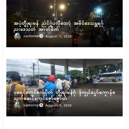
ပရိုၚ်
အပ္ဍဲတွဵုရးမန် ညံၚ်ဂွံပလီုထောံ အမိၚ်ဒေသန္တရဂှ်
ညးဒေသတံ အာတ်မိက်
sanlontai
August 7, 2026
ပရိုၚ်
ပရေၚ်ကၠေၚ်စက်ပိုတ် တွဵုရးမန်ဂှ် ဒှ်ကၠုၚ်ပၞော်ကၠောန်စ
သွက်ဆေၚ်ကၠေၚ်ဇၞော်ဇၞော်တံ
sanlontai
August 7, 2026