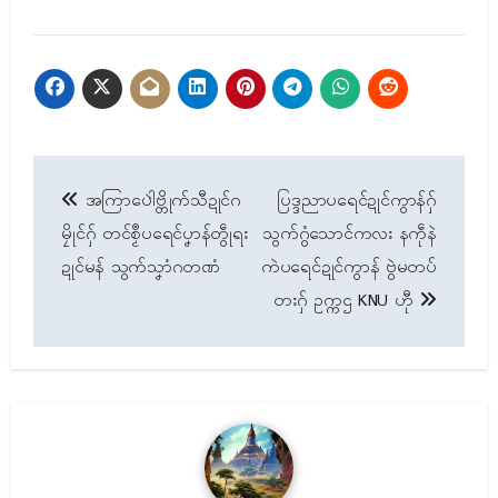
Post
အကြာပေါဲဗ္တိုက်သီဍုၚ်ဂ
ပြဒ္ဒညာပရေၚ်ဍုၚ်ကွာန်ဂှ်
navigation
မၠိုၚ်ဂှ် တၚ်စၟဳပရေၚ်ပၞာန်တွဵုရး
သွက်ဂွံသောၚ်ကလး နကဵုနဲ
ဍုၚ်မန် သွက်သၞာံဂတဏံ
ကဲပရေၚ်ဍုၚ်ကွာန် ဗွဲမတပ်
တးဂှ် ဥက္ကဌ KNU ဟီု