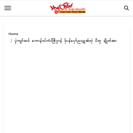
Skip
to
content
Home
ပ္ဍဲကျာ်ထဝ် ကောန်ဒပ်ကံၚ်ဇြဳပၞာန် ဒှ်ပန်ပှော်ညးသ္ကအ်တုဲ ပိတၠ ချိုတ်အာ