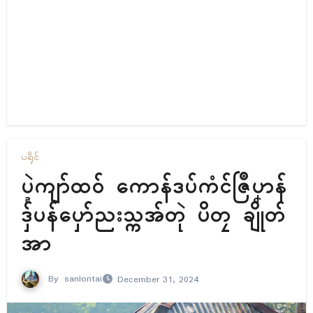
ပရိုၚ်
ပ္ဍဲကျာ်ထဝ် ကောန်ဒပ်ကံၚ်ဇြဳပၞာန်
ဒှ်ပန်ပှော်ညးသ္ကအ်တုဲ ပိတၠ ချိုတ်
အာ
By
sanlontai
December 31, 2024