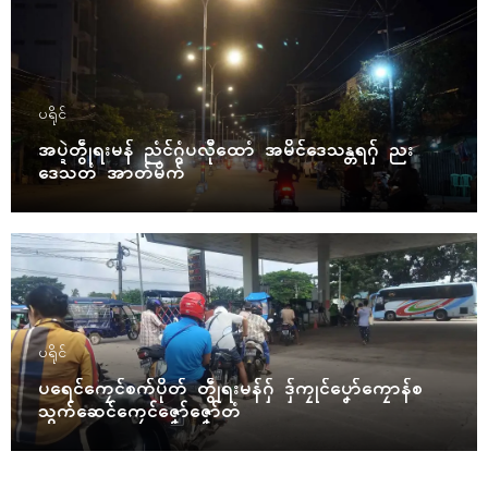
ပရိုၚ်
အပ္ဍဲတွဵုရးမန် ညံၚ်ဂွံပလီုထောံ အမိၚ်ဒေသန္တရဂှ် ညး
ဒေသတံ အာတ်မိက်
ပရိုၚ်
ပရေၚ်ကၠေၚ်စက်ပိုတ် တွဵုရးမန်ဂှ် ဒှ်ကၠုၚ်ပၞော်ကၠောန်စ
သွက်ဆေၚ်ကၠေၚ်ဇၞော်ဇၞော်တံ