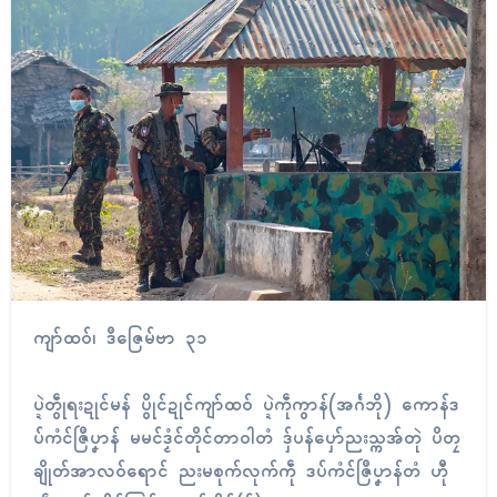
ကျာ်ထဝ်၊ ဒဳဇြေမ်ဗာ ၃၁
ပ္ဍဲတွဵုရးဍုၚ်မန် ပွိုၚ်ဍုၚ်ကျာ်ထဝ် ပ္ဍဲကဵုကွာန်(အၚ်္ဂဘို) ကောန်ဒ
ပ်ကံၚ်ဇြဳပၞာန် မမၚ်ဒၟံၚ်တိုၚ်တာဝါတံ ဒှ်ပန်ပှော်ညးသ္ကအ်တုဲ ပိတၠ
ချိုတ်အာလဝ်ရောၚ် ညးမစုက်လုက်ကဵု ဒပ်ကံၚ်ဇြဳပၞာန်တံ ဟီု