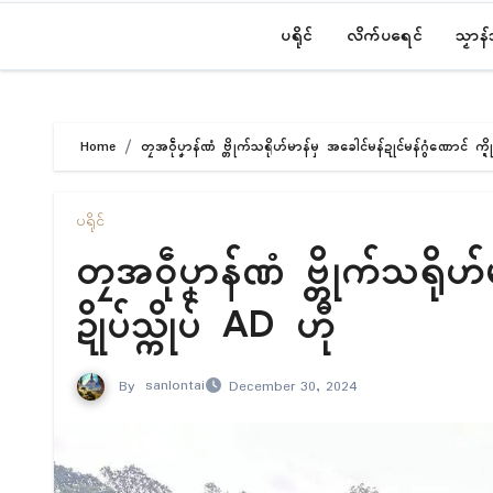
ပရိုၚ်
လိက်ပရေၚ်
သၟာန
Home
တၠအဝဵုပၞာန်ဏံ ဗ္တိုက်သရိုဟ်မာန်မှ အခေါၚ်မန်ဍုၚ်မန်ဂွံဏောၚ် က္ဍို
ပရိုၚ်
တၠအဝဵုပၞာန်ဏံ ဗ္တိုက်သရိုဟ
ဍိုပ်သ္ကိုပ် AD ဟီု
By
sanlontai
December 30, 2024