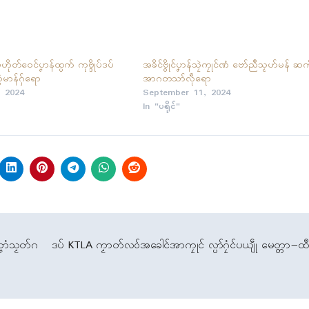
 မူဟိုတ်ဝေၚ်ပၞာန်ထ္ပက် ကုဗ္ဒိုပ်ဒပ်
အခိၚ်ဗွိုၚ်ပၞာန်သၠဲကၠုၚ်ဏံ ဗော်ညဳသၟဟ်မန် ဆ
ွံမာန်ဂှ်ရော
အာဂတသာ်လဵုရော
 2024
September 11, 2024
In "ပရိုၚ်"
်သၞာံသၟတ်ဂ
ဒပ် KTLA ကၟာတ်လဝ်အခေါၚ်အာကၠုၚ် လ္ပာ်ဂၠံၚ်ပယျဵု မေတ္တာ−ထ