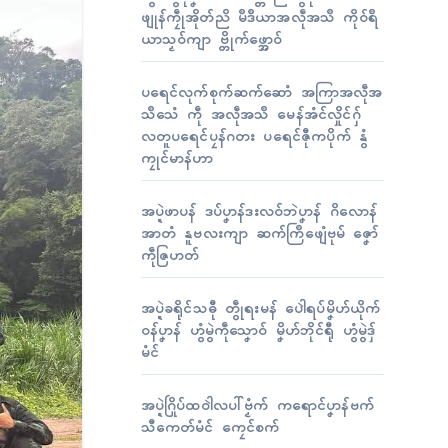
ဖျုန်ကၠဵုအိုတ်ညိ မဳဒဳယာအလဵုအသဳ ကိုဝ်ရဳ
ယာသၟဝ်ကျာ ဗ္တိုက်ဖ္အောဝ်
ပရေၚ်လုက်စုက်ဆက်ဆောံ အကြာအလဵုအ
သဳသေံ ကဵု အလဵုအသဳ မေန်အံၚ်လှိုၚ်ဂှ်
လတူပရေၚ်ပၠန်ဂတး ပရေၚ်ဇီုကပိုက် နွံ
ကၠုၚ်မာန်ဟာ
အပ္ဍဲဖာပန် ဒပ်ပၞာန်ဒးလဝ်ဘဲပၞာန် ဂိလောန်
အာတံ နူဗလးကျာ ဆက်ကြဳဖျေံဗုမ် ဇၞော်
ကဵုဇြဟတ်
အပ္ဍဲခရိုၚ်သဓီု တွဵုရးမန် ပေါဲရပ်မၞိဟ်ယိုက်
ဝန်ပၞာန် ဟွံမွဲကဵုသၞောဝ် မၞိဟ်ဘိုၚ်ရီု ဟွံမွဲဒှ်
မံၚ်
အပ္ဍဲဂြိုပ်ထဝါဲလပါ်ဗၟံက် ကရောၚ်ပၞာန်ဗက်
သီကေတ်မံၚ် ကၠေၚ်စက်