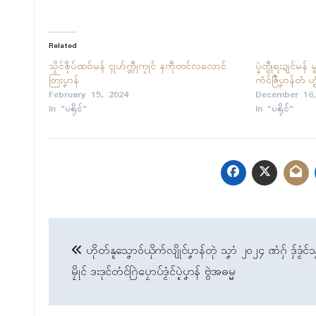
Related
သၟိၚ်ၜိုပ်ထဝ်မန် ၚုဟ်က္တဵုကၠုၚ် နကဵုတၚ်လလောၚ်
ပ္ဍဲတွဵုရးဍုၚ်မန်
တြးပၞာန်
ကံၚ်ဇြဳပၞာန်တံ ဟ
February 15, 2024
December 16,
In "ပရိုၚ်"
In "ပရိုၚ်"
Post
ဟိုတ်နူသၞောဝ်ယိုက်လျိုၚ်ပၞာန်တုဲ သၞာံ ၂၀၂၄ ဏံဂှ် ဒှ်ဒၟံၚ
navigation
မၠိုၚ် ဒးဒုၚ်တံၚ်ဂြဲပၠောပ်ဒၟံၚ်ပ္ဍဲပၞာန် ဗွဲအဓမ္မ