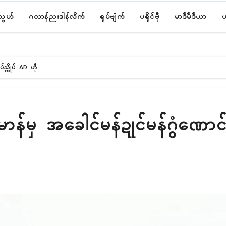
်သွဟ်
ဂလာန်ညးဒါန်လိက်
ရုပ်ဗျံက်
ပရိုၚ်ဗီု
မာဒဳမဳဒဳယာ
ပ
ပ်သ္ကိုပ် AD ဟီု
်မာန်မှ အခေါၚ်မန်ဍုၚ်မန်ဂွံဏောၚ