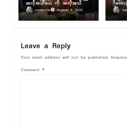
အလဵုအသဳသေံ ကဵု အလဵုအသဳ မေ
ဂိလော
န်အံၚ်လှိုၚ်ဂှ် လတူပရေၚ်ပၠန်ဂတး
ကြဳဖျေံ
sanlontai
sa
August 8, 2026
ပရေၚ်ဇီုကပိုက် နွံကၠုၚ်မာန်ဟာ
Leave a Reply
Your email address will not be published.
Require
Comment
*