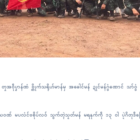
ဝဵုပၞာန်ဏံ ဗ္တိုက်သရိုဟ်မာန်မှ အခေါၚ်မန် ဍုၚ်မန်ဂွံဏောၚ် သာ်ဝွံ က္ဍိ
လိက်သဝဏ် မပလံၚ်ဗစိုပ်လဝ် သွက်တ္ၚဲသၟတ်မန် မရနုက်ကဵု ၁၃ ဝါ ပ္ဍဲဂိတုဒဳ