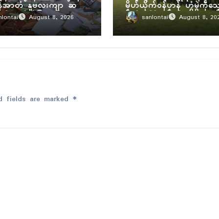
န်အာတံ နူဗလးကျာ ဆက်
မၞိဟ်ယိုက်ဝန်ပၞာန် ဟွံမွဲကဵုသၞ
ဗုမ် ဇၞော်ကဵုဇြဟတ်
မၞိဟ်ဘိုၚ်ရီု ဟွံမွဲဒှ်မံၚ်
nlontai
sanlontai
August 8, 2026
August 8, 20
d fields are marked
*