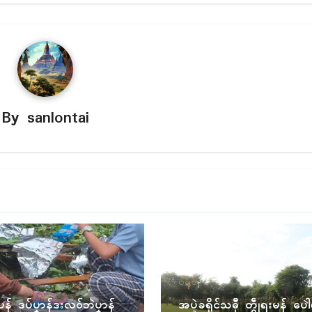
By
sanlontai
ပရိုၚ်
ပန် ဒပ်ပၞာန်ဒးလဝ်ဘဲပၞာန်
အပ္ဍဲခရိုၚ်သဓီု တွဵုရးမန် ပေါ