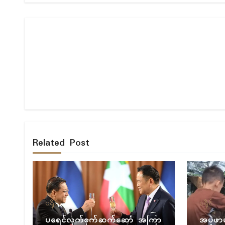
Related Post
ပရိုၚ်
ပရိုၚ်
ပရေၚ်လုက်စုက်ဆက်ဆောံ အကြာ
အပ္ဍဲဖာ