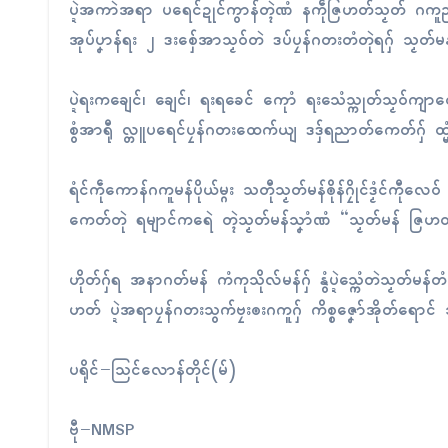
ပ္ဍဲအကာဲအရာ ပရေၚ်ဍုၚ်ကွာန်တ္ၚဲဏံ နကဵုဇြဟတ်သၟတ် ဂကူည
အုပ်ပၞာန်ရး ၂ ဒးစှ်ေအာသၟဝ်တဲ ဒပ်ပၠန်ဂတးတံတုဲရဂှ် သၟတ်
ပ္ဍဲရးကချေၚ်၊ ချေၚ်၊ ရးရခေၚ် ကေုာံ ရးသေံသ္ကုတ်သၟဝ်ကျာတ
စွံအာရီု လ္တူပရေၚ်ပၠန်ဂတးထေက်ယျ ဒဒှ်ရညာတ်ကေတ်ဂှ် ထ္မံ
ရံၚ်ကဵုကောန်ဂကူမန်ပိုယ်မ္ဂး သတီုသၟတ်မန်ၜိုန်ဂၠိုၚ်ဒၟံၚ်ကီုလ
ကေတ်တုဲ ရမျာၚ်ကရေဲ တ္ၚဲသၟတ်မန်သၞာံဏံ “သၟတ်မန် ဇြဟတ
ဟိုတ်ဂှ်ရ အနာဂတ်မန် ကံကုသိုလ်မန်ဂှ် နွံပ္ဍဲသ္ကေံတဲသၟတ်မန်
ဟတ် ပ္ဍဲအရာပၠန်ဂတးသွက်ဗၠးၜးဂကူဂှ် ကိစ္စဇၞော်အိုတ်ရောၚ် သာ
ပရိုၚ်−သြၚ်လောန်တိုၚ်(မ်)
ဗီု−NMSP