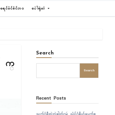
ရေၚ်မံၚ်စံၚ်ဘဝ
ပေဲါရုဲမာဲ
Search
် က္
Search
Recent Posts
သွက်ဂွံစဵုဒၞာဲဘဲဓါတ်ဂမ္တဴ ညံၚ်ဂွံၜိုဟ်ပေက်စ