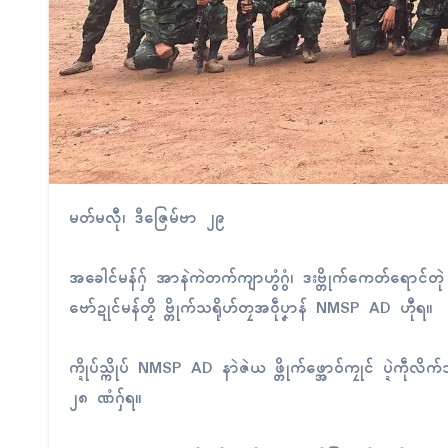
မတ်မလီု၊ ဒဳဇြေမ်ဗာ ၂၉
အခေါၚ်မန်ဂှ် အာနဲကဲတက်ကျာဟွံဂွံ၊ ဒးဗ္တိုက်ကေတ်ရောၚ်တုဲ တၠအ
ဗော်ဍုၚ်မန်တၟိ ဗ္တိုက်သရိုဟ်တၠအဝဵုပၞာန် NMSP AD ဟီုရ။
က္ဍိုပ်သ္ကိုပ် NMSP AD နာဲဇဲယ ဖ္တိုက်ဖ္အောဝ်ကၠုၚ် ပ္ဍဲကဵု
၂၈ ဏံဂှ်ရ။