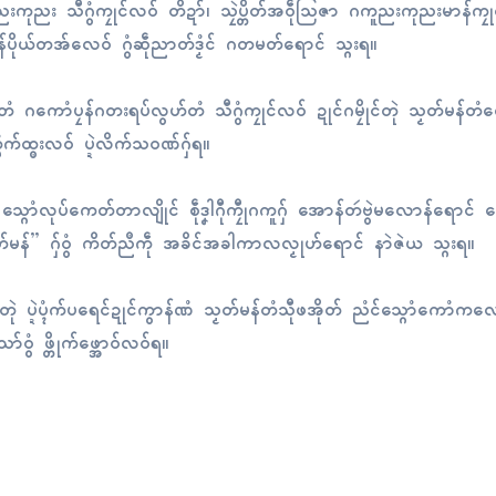
းကုညး သီဂွံကၠုၚ်လဝ် တိဍာ်၊ သၠဲပ္တိတ်အဝဵုသြဇာ ဂကူညးကုညးမာန်ကၠုၚ
မန်ပိုယ်တအ်လေဝ် ဂွံဆဵုညာတ်ဒၟံၚ် ဂတမတ်ရောၚ် သ္ဂးရ။
ေံ ဂကောံပၠန်ဂတးရပ်လွဟ်တံ သီဂွံကၠုၚ်လဝ် ဍုၚ်ဂမၠိုၚ်တုဲ သၟတ်မန်တံလ
က်ထ္ၜးလဝ် ပ္ဍဲလိက်သဝဏ်ဂှ်ရ။
ေဝ် သ္ဂောံလုပ်ကေတ်တာလျိုၚ် စဵုဒၞါဂီုကၠီုဂကူဂှ် အောန်တဴဗွဲမလောန်ရောၚ် သ္
်မန်” ဂှ်ဝွံ ကိတ်ညဳကဵု အခိၚ်အခါကာလလၟုဟ်ရောၚ် နာဲဇဲယ သ္ဂးရ။
တံတုဲ ပ္ဍဲပ္ၚံက်ပရေၚ်ဍုၚ်ကွာန်ဏံ သၟတ်မန်တံသီုဖအိုတ် ညံၚ်သ္ဂောံကောံကလေ
်ဝွံ ဖ္တိုက်ဖ္အောဝ်လဝ်ရ။