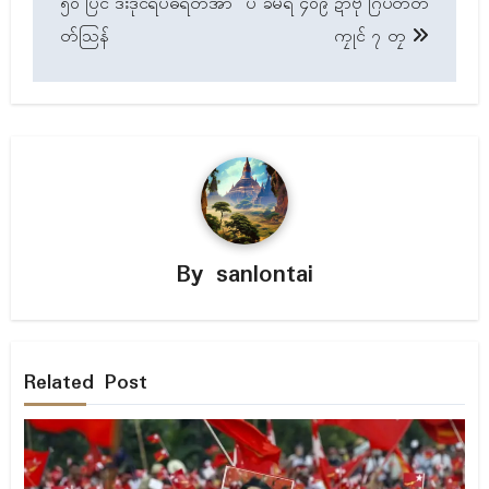
၅၀ ပြၚ် ဒးဒုၚ်ရပ်ဓရတ်အာ
ပ် ခမရ ၄၀၉ ဍာ်ဗု ဂြိပ်တိတ်
တ်သြန်
ကၠုၚ် ၇ တၠ
By
sanlontai
Related Post