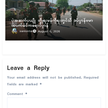
ပရိုၚ်
ပ္ဍဲအဆက်ပယျဵု တွဵုရးမန်ကဵုရးတၞၚ်သဳ ဒပ်ပၞာန်ဗမာ
ထပက်မံၚ်ကရောၚ်ပၞာန်
sanlontai
August 6, 2026
Leave a Reply
Your email address will not be published.
Required
fields are marked
*
Comment
*