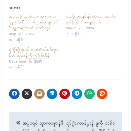
Related
အပ္ဍဲသဓီု သၟတ် ၁၀ တၠ ဂကောံ
ပ္ဍဲသဓီု ပရေၚ်ရပ်ပဝ်တာ အာတ်ဓ
ပျူသဝ်ထဳ ကဵု ဒပ်ပၞာန်တံရပ်လဝ်
ရတ်သြန် ပဵုပရေအ်တိုန်
ဂှ် ချုက်စုတ်လဝ် ထုက်တုၚ်
March 20, 2026
July 30, 2026
In "ပရိုၚ်"
In "ပရိုၚ်"
ပ္ဍဲကဵုတွဵုရးမန် ဂကောံဒပ်မၚ်ကွာ
န်တံ သ္ပမာန်ကြီုကြဂၠိုၚ်တိုန်
December 6, 2025
In "ပရိုၚ်"
Post
အပ္ဍဲရေဝ် သၟာကမၠောန်ၜဳ
ရပ်ဂွံကောန်ပၞာန် နူကဵု တမ်ဒ
navigation