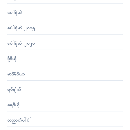
ပေဲါရုဲမာဲ
ပေဲါရုဲမာဲ ၂၀၁၅
ပေဲါရုဲမာဲ ၂၀၂၀
ဗွဳဒဳယဵု
မာဒဳမဳဒဳယာ
ရုပ်ဗျံက်
ရေဒဳယဵု
လညာတ်ပါ်ပဲါ