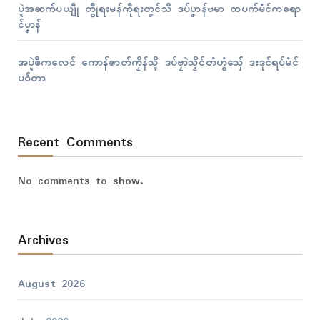
ပ္ဍဲအဆက်ပယျဵု တွဵုရးမန်ကဵုရးတၞၚ်သဳ ဒပ်ပၞာန်ဗမာ ထပက်မံၚ်ကရော
ၚ်ပၞာန်
အပ္ဍဲၜဳကလေၚ် ကောန်ဇာတ်ကၟိန်သ္ၚိ ဒပ်ဗၠာဲသၟိၚ်တံဟွံသှ်ေ ဒးဒုၚ်ရပ်မံၚ်
ပဝ်တာ
Recent Comments
No comments to show.
Archives
August 2026