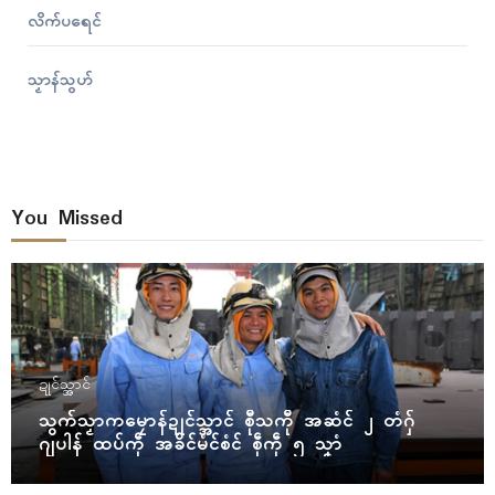
လိက်ပရေၚ်
သၟာန်သွဟ်
You Missed
ဍုၚ်သ္အာၚ်
သွက်သၟာကမၠောန်ဍုၚ်သ္အာၚ် စီုသကီု အဆံၚ် ၂ တံဂှ်
ဂျပါန် ထပ်ကဵု အခိၚ်မံၚ်စံၚ် စဵုကဵု ၅ သၞာံ