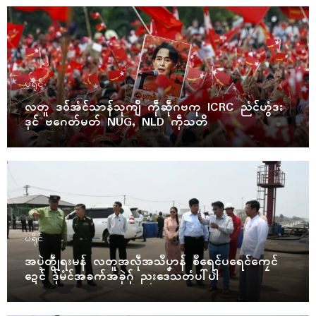
ပရိုၚ်
လတူ ဒဝ်အံၚ်သာန်သုကျဳ ကဵုဆဵုဂဗကု ICRC ညံၚ်ဟွံဒး
ဒုၚ် ဗဂေတ်မတ် NUG, NLD ကဵုသတိ
ပရိုၚ်
အပ္ဍဲတွဵုရးမန် လတူအလဵုအသဳပၞာန် စဳရေၚ်ပရေၚ်ကၠေၚ်
ဍေၚ် ဒှ်မံၚ်အခက်အခုဲဂှ် ညးဒေသတံပါ်ပါဲ