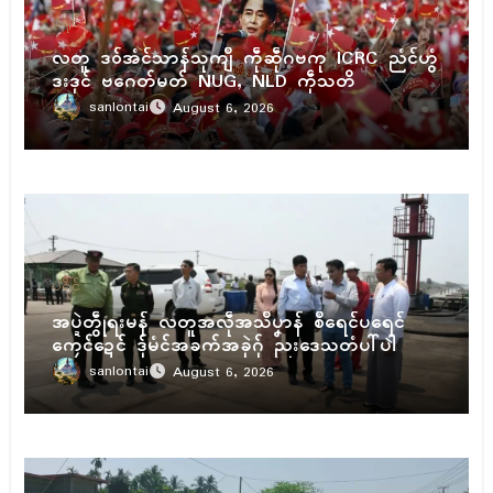
ပရိုၚ်
လတူ ဒဝ်အံၚ်သာန်သုကျဳ ကဵုဆဵုဂဗကု ICRC ညံၚ်ဟွံ
ဒးဒုၚ် ဗဂေတ်မတ် NUG, NLD ကဵုသတိ
sanlontai
August 6, 2026
ပရိုၚ်
အပ္ဍဲတွဵုရးမန် လတူအလဵုအသဳပၞာန် စဳရေၚ်ပရေၚ်
ကၠေၚ်ဍေၚ် ဒှ်မံၚ်အခက်အခုဲဂှ် ညးဒေသတံပါ်ပါဲ
sanlontai
August 6, 2026