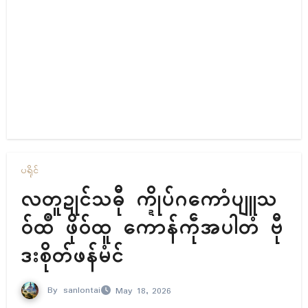
ပရိုၚ်
လတူဍုၚ်သဓီု က္ဍိုပ်ဂကောံပျူသ
ဝ်ထဳ ဖိုဝ်ထူ ကောန်ကဵုအပါတံ ဗီု
ဒးစိုတ်ဖန်မံၚ်
By
sanlontai
May 18, 2026