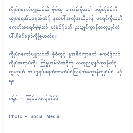
က္ဍိုပ်ဂကောံပျူသဝ်ထဳ ဖိုဝ်ထူ ကောန်ကဵုအပါ ဒယှ်တှ်မံၚ်ကဵု
ယၟုပရေအ်ပရေအ်ဏံဂှ် နူလပါ်အလဵုအသဳပၞာန် ပရေၚ်ကဵုသတိ၊
ကေတ်အရေဝ်မွဲမွဲသာ် ဟၟဲမံၚ်ဂှ်တှ်ေ ညးဍုၚ်ကွာန်လတူဍုၚ်တံ
ပါ်ပါဲမံၚ်ဇၞော်ကဵုဇြဟတ်ရ။
က္ဍိုပ်ဂကောံပျူသဝ်ထဳ ဖိုဝ်ထူဂှ် နူအခိၚ်ကၠာတေံ ကေၚ်ဒှ်လဝ်
က္ဍိုပ်အရာပ်ကီု၊ ကြဴနူပၞာန်သီအဝဵုတုဲ လတူညးဍုၚ်ကွာန်တံဂှ်
ထ္ၜးလွဟ် ဘပဠရပ်ဓရတ်အာတ်မံၚ်သြန်တံကၠောန်ကၠုၚ်မံၚ် မဒှ်
ရ။
ပရိုၚ် – သြၚ်လောန်တိုၚ်မ်
Photo – Social Media