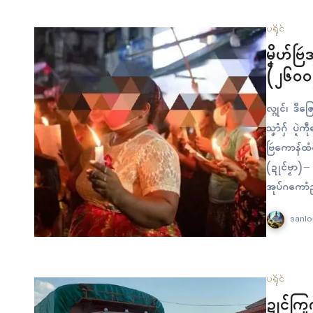
ပရိုၚ်
မၞိဟ်ဗြဴ
(၂၆၀၀)
လ္ဂုၚ်၊ ဒဳဇ
သၞာံဂှ် ပ္ဍ
ဗြဴကောန်ထံၚ
(ဍုၚ်ဗၟာ)
အုပ်ဂကောံည
sanlo
ပရိုၚ်
ဍုၚ်ကြု