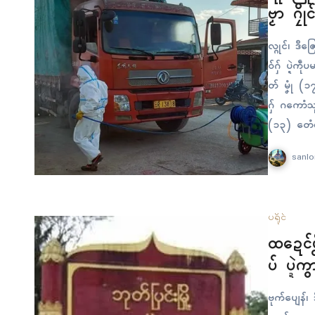
ဗၟာ ဂၠို
လ္ဂုၚ်၊ ဒ
ဝ်ဂှ် ပ္ဍဲက
တ် မၞုံ (၁
ဂှ် ဂကောံ
(၁၃) တေံရ။
sanlo
ပရိုၚ်
ထဍေၚ်ပ
ပ် ပ္ဍဲ
ဗုက်ပျေန်၊