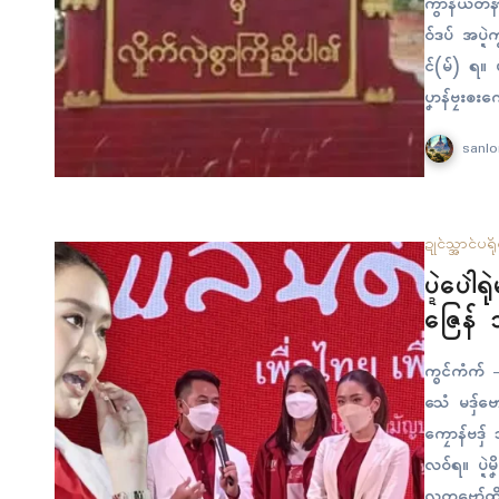
ကွာန်ယတနာပ
ဝ်ဒပ် အပ္ဍ
ၚ်(မ်) ရ။ 
ပၞာန်ဗၠးၜးက
န်…
sanlo
ဍုၚ်သ္အာၚ်
ပရို
ပ္ဍဲပေါ
ဇြေန် သွ
က္ၜၚ်ကံက် –
သေံ မဒှ်ဗော
ကၠောန်ဗဒှ် 
လဝ်ရ။ ပ္ဍဲမ
လတူဗော်ထိုၚ