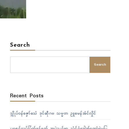
Search
Search
Recent Posts
သ္ကိုပ်ဝန်ဇၞော်သေံ ဒုၚ်ဆဵုဂဗ သမ္မတ ဥူမေန်အံၚ်လှိုၚ်
ပရေၚ်လုပ်ပြံက်ဖန်ဖက် အပ္ဍဲဍုၚ်ဗၟာ ညံၚ်ဂွံဒေါအ်ထောံဗွဲမပြ