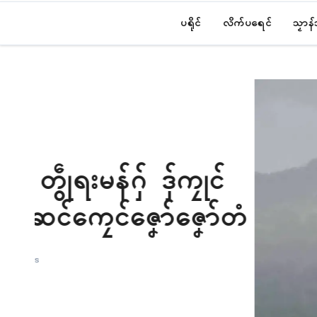
ပရိုၚ်
လိက်ပရေၚ်
သၟာန
်
်တံ