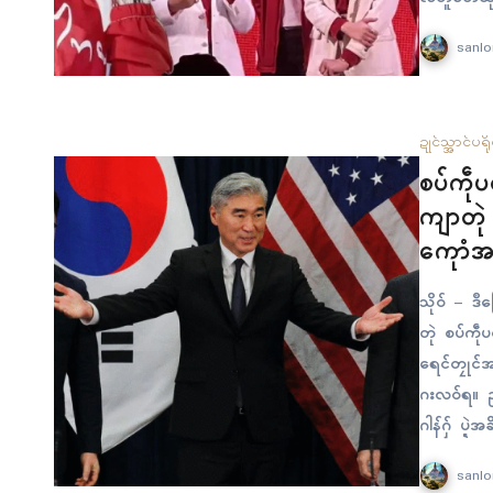
မာန် နွံဒၟံ
sanlo
ဍုၚ်သ္အာၚ်
ပရို
စပ်ကဵု
ကျာတုဲ
ကေုာံအ
သိုဝ် – ဒဳ
တုဲ စပ်ကဵုပ
ရေၚ်တၠုၚ်အ
ဂးလဝ်ရ။ ညး
ဂါန်ဂှ် ပ္
အာၚ် ဂျပါန
sanlo
သၟဝ်ကျာဂှ် 