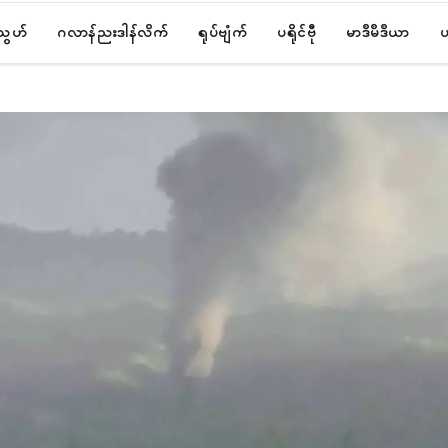
်သွဟ်
ဂလာန်ညးဒါန်လိက်
ရုပ်ဗျံက်
ပရိုၚ်ဗီု
မာဒဳမဳဒဳယာ
ပ
ပရိုၚ်
အခိၚ်ဥူမေန်အံၚ်
ယျဵုသေံ-ဗၟာ ပေ
sanlontai
August 7, 2026