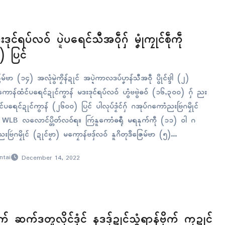
ဒးဒုၚ်ရပ်လဝ် ပ္ဍဲပရေၚ်သီအဝဵုဂှ် မၞုံကၠုၚ်စဵုကဵု
 ပြၚ်
ြေမ်ဗာ (၁၄) အလုံမွဲကၟိန်ဍုၚ် အပ္ဍဲကာလဒပ်ပၞာန်သီအဝဵု ပွိုၚ်ဗ္ဒါဲ (၂)
ဲကဵုကောန်ထံၚ်ပရေၚ်ဍုၚ်ကွာန် မဒးဒုၚ်ရပ်လဝ် ဟွံဗဗွဲဓဝ် (၁၆,၃၀၀) ဂှ် ညး
်ပရေၚ်ဍုၚ်ကွာန် (၂၆၀၀) ပြၚ် ပါလုပ်ဒၟံၚ်ဂှ် ဂအုပ်ဂကောံညးဗြဴဂမၠိုၚ်
− WLB လလောၚ်ပ္တိတ်လဝ်ရ။ ကြဴနူကောံဓရီု မရနုက်ကဵု (၁၁) ဝါ ဂ
းဗြဴဂမၠိုၚ် (ဍုၚ်ဗၟာ) မကၠောန်ဗဒှ်လဝ် နူဂိတုဒဳဇြေမ်ဗာ (၅)…
ntai
December 14, 2022
က် ဆက်ဒတူလိုၚ်ဒၟံၚ် နဒဒှ်ဍုၚ်သွံရာန်ဗၞိက် ကုဍုၚ်