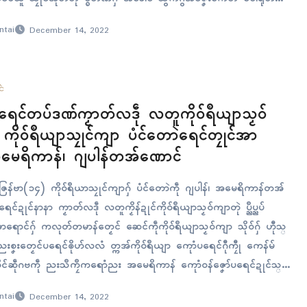
ၚ်ဂၠိုၚ်အိုတ်ရဂှ် ညးက္ဍိုက်က္ဍိုပ်ကံၚ်တၚ်ဂၞၚ် National Institute…
ntai
December 14, 2022
ၚ်
ပရေၚ်တပ်ဒဏ်ကၟာတ်လဒဵု လတူကိုဝ်ရဳယျာသၟဝ်
 ကိုဝ်ရဳယျာသၠုၚ်ကျာ ပံၚ်တောဲရေၚ်တၠုၚ်အာ
မေရိကာန်၊ ဂျပါန်တအ်ဏောၚ်
ဇြေန်ဗာ(၁၄) ကိုဝ်ရဳယာသၠုၚ်ကျာဂှ် ပံၚ်တောဲကဵု ဂျပါန်၊ အမေရိကာန်တအ်
ရေၚ်ဍုၚ်နာနာ ကၟာတ်လဒဵု လတူကၟိန်ဍုၚ်ကိုဝ်ရဳယျာသၟဝ်ကျာတုဲ ပ္ညဳပ္ညပ်
ာရောၚ်ဂှ် ကလုတ်တမာန်တၟေၚ် ဆေၚ်ကဵုကိုဝ်ရဳယျာသၟဝ်ကျာ သိုဝ်ဂှ် ဟီုသ္
စၞးတၟေၚ်ပရေၚ်ၜိုဟ်လလံ တ္ကအ်ကိုဝ်ရဳယျာ ကေုာံပရေၚ်ဂီုကၠီု ကေန်မ်
ဍဲအခိၚ်ဆဵုဂဗကဵု ညးသဳကၠဳကရောံညး အမေရိကာန် ကေုာံဝန်ဇၞော်ပရေၚ်ဍုၚ်သ္
် ပ္ဍဲဍုၚ်ဂျာကာတာ ကၟိန်ဍုၚ်အေန်ဒေါနဳယှာဂှ် ပရေၚ်ဘပဠနျူကိုဝ်ရဳယျာ
ntai
December 14, 2022
သာတုဲသ္ကာတ်မြဟ်ကၠုၚ်ဒၟံၚ်ရဂှ် ဟီုသ္ဂးလဝ်ရ။ “ပွကိုဝ်ရဳယျာသၟဝ်ကျာဂၠာဲ