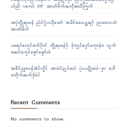
ဟ်ညိ ဂကောံ SIF အာတ်မိက်အလဵုအသဳကြုက်
အပ္ဍဲတွဵုရးမန် ညံၚ်ဂွံပလီုထောံ အမိၚ်ဒေသန္တရဂှ် ညးဒေသတံ
အာတ်မိက်
ပရေၚ်ကၠေၚ်စက်ပိုတ် တွဵုရးမန်ဂှ် ဒှ်ကၠုၚ်ပၞော်ကၠောန်စ သွက်
ဆေၚ်ကၠေၚ်ဇၞော်ဇၞော်တံ
အခိၚ်ဥူမေန်အံၚ်လှိုၚ် အာမံၚ်ဍုၚ်သေံ ပ္ဍဲပယျဵုသေံ-ဗၟာ ပေါဲ
ဗတိုက်ဆက်ဒှ်မံၚ်
Recent Comments
No comments to show.