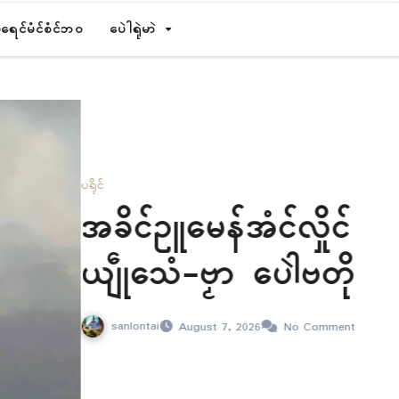
ရေၚ်မံၚ်စံၚ်ဘဝ
ပေဲါရုဲမာဲ
လှိုၚ် အာမံၚ်ဍုၚ်သေံ ပ္ဍဲပ
ါဲဗတိုက်ဆက်ဒှ်မံၚ်
No Comments