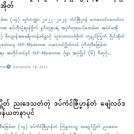
ၚ်အိုတ်
ဳဇြေမ်ဗာ (၁၄) သၞာံဘဏ္ဍာ ၂၀၂၂−၂၀၂၃ ကံၚ်ဇြဳပၞာန် မကလေၚ်ပလေဝ်လ
ဵုပမာဏ စပ်ကဵုသွံရာန်ဗၞိက် နူဂိတုဨပရဴ အပ္ဍဲဂိတုသေပ်တေမ်ဗာ အပံၚ်ဖအို
၇) ဗဳလျာန်အမေရိကာန်ဒဝ်ဠာဂှ် သၠာဲဂတးလဝ်ဗၞိက် ကုဍုၚ်ကြုက် ဂၠိုၚ်အိုတ်
သုတေသန ISP-Myanmar လလောၚ်ပ္တိတ်လဝ် ပ္ဍဲဂိတုဒဳဇြေမ်ဗာ
 အတိုၚ်တၚ်နၚ် ISP-Myanmar ဂှ်မ္ဂး အပ္ဍဲပွိုၚ် (၆) ဂိတုဂှ်…
ntai
December 14, 2022
္တိတ် ညးဒေသတံတုဲ ဒပ်ကံၚ်ဇြဳပၞာန်တံ ဖျေံလဝ်ဒ
ကွာန်ယတနာပုၚ်
 ဒဳဇြေမ်ဗာ (၁၄) ဒပ်ကံၚ်ဇြဳပၞာန်တံ ကြဴနူဘပဠ ထဍေၚ်ပ္တိတ် ညးဒေသ