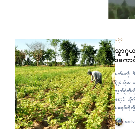
ပရိုၚ်
သၟာဂူယ
ဒကောၚ်
မတ်မလီု၊ ဒဳ
ဂၠိုၚ်ကဵုဆ 
သွက်ဂွံတဵု
ရောၚ် ဟီုက
ပရေၚ်တဵုလွဳတ
ၚုဟ်တိုန်ကၠ
sanlo