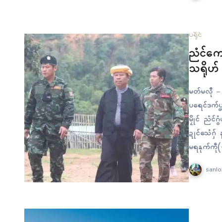
သၞတၞဟ်သ္အာၚ
ပရိုၚ်
ညံၚ်ကော
သရိုဟ် 
မတ်မလီု – ဒ
ပရေၚ်ဒက်ပ္တ
မၠိုၚ် ညံၚ်
ဍုၚ်သေံဂှ်
မရနုက်ကဵု
ညးဍုၚ်ကွာန
sanlo
ပိုတ် သၞော
ရေဇြဳတအ်ဂှ