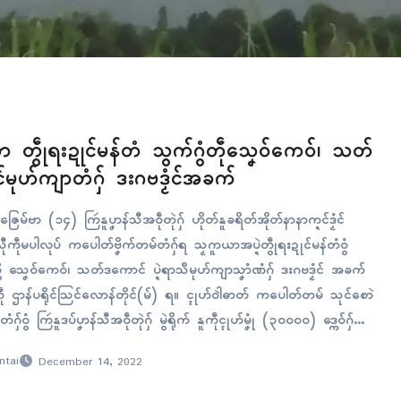
ာ တွဵုရးဍုၚ်မန်တံ သွက်ဂွံတဵုသၞေဝ်ကေဝ်၊ သတ်
မုဟ်ကျာတံဂှ် ဒးဂဗဒၟံၚ်အခက်
ဇြေမ်ဗာ (၁၄) ကြဴနူပၞာန်သီအဝဵုတုဲဂှ် ဟိုတ်နူခရိတ်အိုတ်နာနာက္ဍၚ်ဒၟံၚ်
သီုကဵုမပါလုပ် ကပေါတ်ဗၞိက်တမ်တံဂှ်ရ သၟဂူာယာအပ္ဍဲတွဵုရးဍုၚ်မန်တံဝွံ
လွဳ သၞေဝ်ကေဝ်၊ သတ်ဒကောၚ် ပ္ဍဲရာသဳမုဟ်ကျာသၞာံဏံဂှ် ဒးဂဗဒၟံၚ် အခက်
ဵု ဌာန်ပရိုၚ်သြၚ်လောန်တိုၚ်(မ်) ရ။ ၚုဟ်ဝါဲဓာတ် ကပေါတ်တမ် သုၚ်စောဲ
ံဂှ်ဝွံ ကြဴနူဒပ်ပၞာန်သီအဝဵုတုဲဂှ် မွဲရိုက် နူကဵုၚုဟ်မၞုံ (၃၀၀၀၀) ဒ္ကေဝ်ဂှ်
ုၚ် စဵုကဵု (၁၅၀,၀၀၀) ဒ္ကေဝ်…
ntai
December 14, 2022