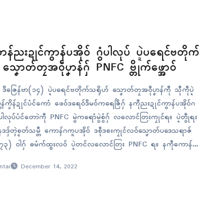
်ပၠန်ဂှ်…
န်ညးဍုၚ်ကွာန်ပအိုဝ် ဂွံပါလုပ် ပ္ဍဲပရေၚ်ဗတိုက်
သၞောတ်တၠအဝဵုပၞာန်ဂှ် PNFC ဗ္တိုက်ဖ္အောဝ်
ဳဇြေန်ဗာ(၁၄) ပ္ဍဲပရေၚ်ဗတိုက်သရိုဟ် သၞောတ်တၠအဝဵုပၞာန်ကီု သီုကဵုပ္ဍဲ
န်ကၟိန်ဍုၚ်ပံၚ်ကောံ ဖေဝ်ဒရေဝ်ဒဳမဝ်ကရေဇြဳဂှ် နကဵုညးဍုၚ်ကွာန်ပအိုဝ်ဂ
ဂွံပါလုပ်ပံၚ်တောဲကဵု PNFC မွဲကရောံမွဲစွံဂှ် လလောၚ်တြးကၠုၚ်ရ။ ပ္ဍဲတွဵုရး
 နဒဒှ်တ္ၚဲစၟတ်သမ္တီ ကောန်ဂကူပအိုဝ် ဒစဵုဒစးကၠုၚ်လဝ်သၞောတ်ပဒေသရာဇ်
(၇၃) ဝါဂှ် ဓမံက်ထ္ၜးလဝ် ပ္ဍဲတၚ်လလောၚ်တြး PNFC ရ။ နကဵုကောန်
်ပအိုဝ်ဂမၠိုၚ် ပ္ဍဲပရေၚ်ဗၠးၜးကောန်ဂကူပအိုဝ်၊ ပရေၚ်ဗတိုက်သရိုဟ်ကုတ်ဗ
ntai
December 14, 2022
တ်တၠအဝဵုပၞာန် ကေုာံပရေၚ်ဒက်ပ္တန်ကၟိန်ဍုၚ်ပံၚ်ကောံ ဖေတ်ဒရေဝ်ဒဳမဝ်က
် ဖ္အောဝ်ဗတိုက်လဝ် သွက်ဂွံပါလုပ်ပံၚ်တောဲကဵု…