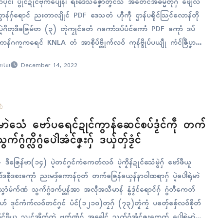
ုၚ်၊ ပွိုၚ်ဍုၚ်ဗုက်ပျေန်၊ ရးဒေသဇၞော်တၞၚ်သဳ အတေၚ်အဓမ္မတုဲဂှ် ဖျေံလ
ဲကွာန်ဂှ်ရောၚ် ညးတာလျိုၚ် PDF ဒေသတံ ဟီုကဵု ဌာန်ပရိုၚ်သြၚ်လောန်တို
ပ္ဍဲဂိတုဒဳဇြေမ်ဗာ (၃) တုဲကၠုၚ်တေံ ဂကောံဒပ်ပံၚ်ကောံ PDF ကေုာံ ဒပ်
ောန်ဂကူကရေၚ် KNLA တံ အာစိုပ်ဗ္တိုက်လဝ် ကုန်ဗ္ဒိုပ်ပယျဵု ကံၚ်ဇြဳပၞာ
ntai
December 14, 2022
ၚ်
ဲရုဲမာဲသေံ ဗော်ပရေၚ်ဍုၚ်ကွာန်ဆေၚ်စပ်ဒၟံၚ်ကဵု တက်
က်ဂွံက္လိဂွံပေါဲအံၚ်ဇၞးဂှ် ဒယှ်တှ်ဒၟံၚ်
 ဒဳဇြေန်ဗာ(၁၄) ပ္ဍဲတၚ်ဂၞၚ်ကံကေတ်လဝ် ပ္ဍဲကၟိန်ဍုၚ်သေံမွဲဂှ် ဗော်ဖဳယူ
်ဒစဵုဒစးကေုာံ ညးမဒှ်ကောန်ဝုတ် တက်ဇြေန်ယှေန်နာဝါထရာဂှ် ပ္ဍဲပေါဲရုဲမာဲ
သၞာံမံက်ဏံ သွက်ဂွံဒက်ပ္တန်အာ အလဵုအသဳမာန် နွံဒၟံၚ်ရောၚ်ဂှ် ဂွံတီကေတ်
ၞိဟ် ဒုၚ်ကံက်လဝ်တၚ်ဂၞၚ် ပံၚ်(၁၂၁၀)တၠဂှ် (၇၃)တၟံကၠံ ပတှ်ေစှ်ေလဝ်စိုတ်
်ဖဳယူ သၠုၚ်အိုတ်တုဲ ဗ္ၜတ်ဏံဂှ် အခေါၚ် သွက်ဂွံအံၚ်ဇၞးကေတ် ပေါဲရုဲမာဲ