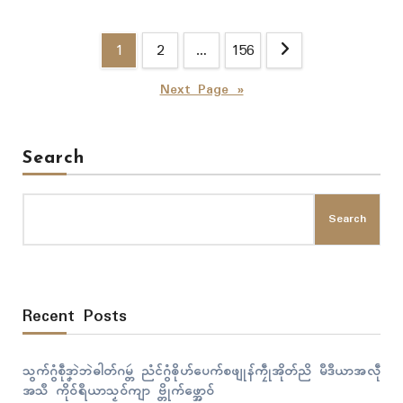
Posts
1
2
…
156
pagination
Next Page »
Search
Search
Recent Posts
သွက်ဂွံစဵုဒၞာဲဘဲဓါတ်ဂမ္တဴ ညံၚ်ဂွံၜိုဟ်ပေက်စဖျုန်ကၠဵုအိုတ်ညိ မဳဒဳယာအလဵု
အသဳ ကိုဝ်ရဳယာသၟဝ်ကျာ ဗ္တိုက်ဖ္အောဝ်