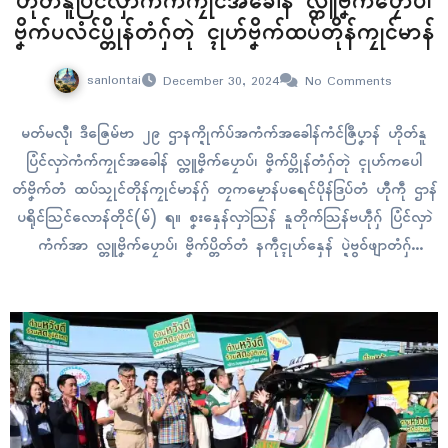
ဟိုတ်နူပြံၚ်လှာဲကံက်ကၠုၚ်အခေါန် လ္တူဗၞိက်ပၠောပ်၊
ဗၞိက်ပလံၚ်ပ္တိုန်တံဂှ်တုဲ ၚုဟ်ဗၞိက်ထပ်တိုန်ကၠုၚ်မာန်
sanlontai
December 30, 2024
No Comments
မတ်မလီု၊ ဒဳဇြေမ်ဗာ ၂၉ ဌာနက္ဍိုက်ပ်အကံက်အခေါန်ကံၚ်ဇြဳပၞာန် ဟိုတ်နူ
ပြံၚ်လှာဲကံက်ကၠုၚ်အခေါန် လ္တူဗၞိက်ပၠောပ်၊ ဗၞိက်ပ္တိုန်တံဂှ်တုဲ ၚုဟ်ကပေါ
တ်ဗၞိက်တံ ထပ်သၠုၚ်တိုန်ကၠုၚ်မာန်ဂှ် တၠကမၠောန်ပရေၚ်ပိုန်ဒြပ်တံ ဟီုကဵု ဌာန်
ပရိုၚ်သြၚ်လောန်တိုၚ်(မ်) ရ။ စၞးနှေန်လှာဲသြန် နူတိုက်သြန်ဗဟဵုဂှ် ပြံၚ်လှာဲ
ကံက်အာ လ္တူဗၞိက်ပၠောပ်၊ ဗၞိက်ပ္တိတ်တံ နကဵုၚုဟ်နှေန် ပ္ဍဲဗွဝ်ဖျာတံဂှ်
ဏောၚ်ဂှ် ဌာနက္ဍိုက်ပ်အကံက်အခေါန်ကံၚ်ဇြဳပၞာန် လလောၚ်တြးကၠုၚ် နကဵု
စၟတ်တ္ၚဲ ဂိတုဒဳဇြေမ်ဗာ ၂၇ တေံရ။ အတိုၚ်တၚ်လလောၚ်တြး ဌာနက္ဍိုက်
ပ်အကံက်အခေါန်ဂှ်မ္ဂး တၠကမၠောန်ဗၞိက်ပၠောပ်၊ ဗၞိက်ပ္တိတ်တံဂှ်ဝွံ…