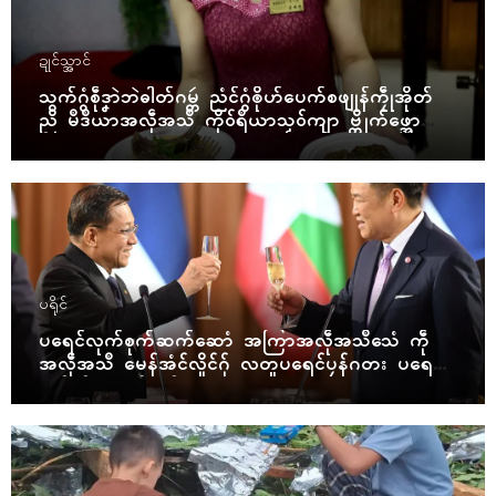
ဍုၚ်သ္အာၚ်
သွက်ဂွံစဵုဒၞာဲဘဲဓါတ်ဂမ္တဴ ညံၚ်ဂွံၜိုဟ်ပေက်စဖျုန်ကၠဵုအိုတ်
ညိ မဳဒဳယာအလဵုအသဳ ကိုဝ်ရဳယာသၟဝ်ကျာ ဗ္တိုက်ဖ္အော
ဝ်
ပရိုၚ်
ပရေၚ်လုက်စုက်ဆက်ဆောံ အကြာအလဵုအသဳသေံ ကဵု
အလဵုအသဳ မေန်အံၚ်လှိုၚ်ဂှ် လတူပရေၚ်ပၠန်ဂတး ပရေၚ်ဇီု
ကပိုက် နွံကၠုၚ်မာန်ဟာ