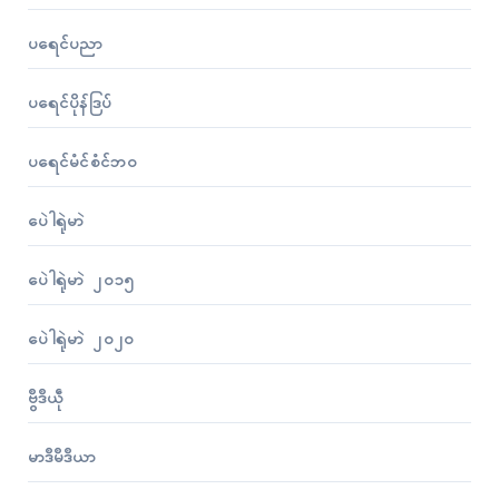
ပရေၚ်ပညာ
ပရေၚ်ပိုန်ဒြပ်
ပရေၚ်မံၚ်စံၚ်ဘဝ
ပေဲါရုဲမာဲ
ပေဲါရုဲမာဲ ၂၀၁၅
ပေဲါရုဲမာဲ ၂၀၂၀
ဗွဳဒဳယဵု
မာဒဳမဳဒဳယာ