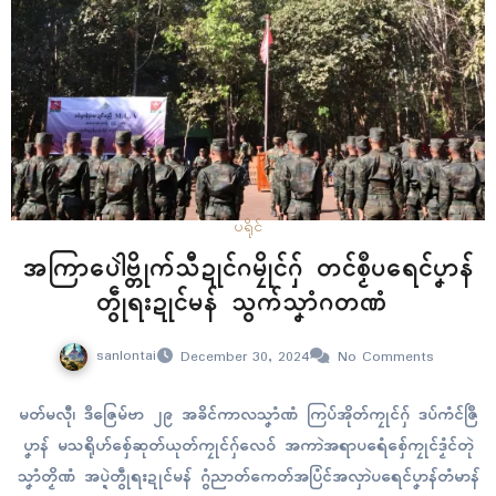
ပရိုၚ်
အကြာပေါဲဗ္တိုက်သီဍုၚ်ဂမၠိုၚ်ဂှ် တၚ်စၟဳပရေၚ်ပၞာန်
တွဵုရးဍုၚ်မန် သွက်သၞာံဂတဏံ
sanlontai
December 30, 2024
No Comments
မတ်မလီု၊ ဒဳဇြေမ်ဗာ ၂၉ အခိၚ်ကာလသၞာံဏံ ကြပ်အိုတ်ကၠုၚ်ဂှ် ဒပ်ကံၚ်ဇြဳ
ပၞာန် မသရိုဟ်စှ်ေဆုတ်ယုတ်ကၠုၚ်ဂှ်လေဝ် အကာဲအရာပရေံစှ်ေကၠုၚ်ဒၟံၚ်တုဲ
သၞာံတၟိဏံ အပ္ဍဲတွဵုရးဍုၚ်မန် ဂွံညာတ်ကေတ်အပြံၚ်အလှာဲပရေၚ်ပၞာန်တံမာန်