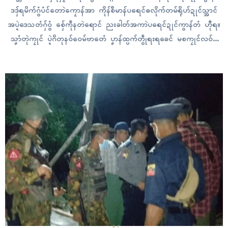
ဒဒှ်ရမိက်ဂွံပံၚ်တောဲကၠောန်အာ ကိုန်စဳမာန်ပရေၚ်ဓလိုက်တမ်ရိုဟ်ဍုၚ်သ္အာၚ်
အပ္ဍဲဒေသတံဂှ်ဝွံ စှ်ေကဵုနတဲရောၚ် ညးခါတ်အကာဲပရေၚ်ဍုၚ်ကွာန်တံ ဟီုရ။
သၞာံတုဲကၠုၚ် ပ္ဍဲဂိတုနဝ်ဝေမ်ဗာတေံ ပၞာန်ထ္ပက်တွဵုရးရခေၚ် မစကၠုၚ်လဝ်ဂှ်
ဝွံ အခိၚ်လၟုဟ် AA သီဂွံလဝ် ၁၄ ပွိုၚ်ဍုၚ် ဒၞါဲဌာန်ဂအုပ်ပၞာန်ရးပလိုတ်တံနွံ
သီုကဵုဗ္ဒိုပ်ဒပ် ကေုာံ ရုၚ်အုပ်ဓုပ်တံ နွံဂှ်တုဲ…