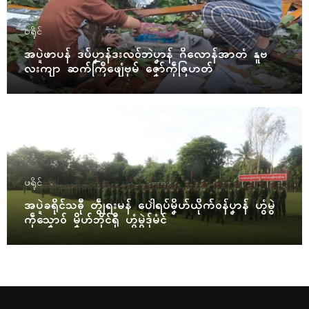
ပရိုၚ်
အပ္ဍဲဖာပန် ဒပ်ပၞာန်ဒးလဝ်ဘဲပၞာန် ဂိလောန်အာတံ နူဗ
လးကျာ ဆက်ကြဳဖျေံဗုမ် ဇၞော်ကဵုဇြဟတ်
ပရိုၚ်
အပ္ဍဲခရိုၚ်သဓီု တွဵုရးမန် ပေါဲရပ်မၞိဟ်ယိုက်ဝန်ပၞာန် ဟွံမွဲ
ကဵုသၞောဝ် မၞိဟ်ဘိုၚ်ရီု ဟွံမွဲဒှ်မံၚ်