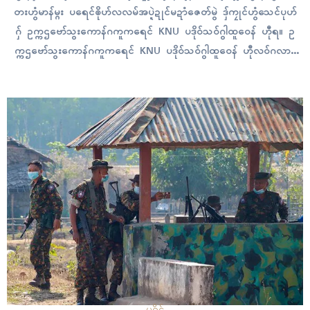
တးဟွံမာန်မ္ဂး ပရေၚ်ၜိုဟ်လလမ်အပ္ဍဲဍုၚ်မဍာံဇေတ်မွဲ ဒှ်ကၠုၚ်ဟွံသေၚ်ပုဟ်
ဂှ် ဥက္ကဌဗော်သွးကောန်ဂကူကရေၚ် KNU ပဒိုဝ်သဝ်ဂွါထူဝေန် ဟီုရ။ ဥ
က္ကဌဗော်သွးကောန်ဂကူကရေၚ် KNU ပဒိုဝ်သဝ်ဂွါထူဝေန် ဟီုလဝ်ဂလာန်
တ္ၚဲကၠောံသၞာံကရေၚ် သၞာံ ၂၇၆၄ ပ္ဍဲဂိတုဒဳဇြေမ်ဗာ ၃၀ ဂှ်ရ။ ညးမအုပ်ဓုပ်
ကၠုၚ်ကၟိန်ဍုၚ်ခေတ်အဆက်က်တံဂှ် ဟွံသ္ပစၟတ်သမ္တီ ကုပရေၚ်ကဆံၚ်တုပ်
သၟဟ်ကောန်ဂကူတံဂှ်မွဲသာ် ဍဵုဍိုက်တုဲအုပ်ဓုပ်ကၠုၚ်၊ ဟွံမွဲကဵုဗဗွဲဓဝ်တံဂှ်တုဲ အ
ကြာဂကူမွဲကုမွဲ၊…
ပရိုၚ်