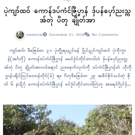
ပ္ဍဲကျာ်ထဝ် ကောန်ဒပ်ကံၚ်ဇြဳပၞာန် ဒှ်ပန်ပှော်ညးသ္က
အ်တုဲ ပိတၠ ချိုတ်အာ
sanlontai
December 31, 2024
No Comments
ကျာ်ထဝ်၊ ဒဳဇြေမ်ဗာ ၃၁ ပ္ဍဲတွဵုရးဍုၚ်မန် ပွိုၚ်ဍုၚ်ကျာ်ထဝ် ပ္ဍဲကဵုကွာ
န်(အၚ်္ဂဘို) ကောန်ဒပ်ကံၚ်ဇြဳပၞာန် မမၚ်ဒၟံၚ်တိုၚ်တာဝါတံ ဒှ်ပန်ပှော်ညးသ္က
အ်တုဲ ပိတၠ ချိုတ်အာလဝ်ရောၚ် ညးမစုက်လုက်ကဵု ဒပ်ကံၚ်ဇြဳပၞာန်တံ ဟီုကဵု
ဌာန်ပရိုၚ်သြၚ်လောန်တိုၚ်(မ်) ရ။ ဂိတုဒဳဇြေမ်ဗာ ၂၉ အခိၚ်ဇိုၚ်သဝ်တ္ၚဲ ၜို
တ် ၆ နာဍဳဂှ် ကောန်ဒပ်ကံၚ်ဇြဳပၞာန် မၚ်ဒၟံၚ်တိုၚ်တာဝါတြဴတၠ အရေဝ်ဂၠိုၚ်ဒှ်သၞ
တုဲ ဒှ်လဝ်ပန်ပှော်ညးသ္ကအ်ရ။ “ဍေံတံကဵုဍေံတံရ ဒှ်ပန်လဝ်။ စဒှ်ဗီုလဵုဂှ် ဟွံ
တီပုဟ်။…