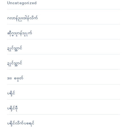
Uncategorized
ဂလာန်ညးဒါန်လိက်
ဆဵုဂ္ဗသၟာန်သၟုက်
ဍုၚ်သ္အာၚ်
ဍုၚ်သ္အာၚ်
ဒး၊ ဗၠေတ်
ပရိုၚ်
ပရိုၚ်ဗီု
ပရိုၚ်လိက်ပရေၚ်