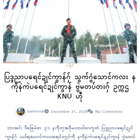
ပရိုၚ်
ပြဒ္ဒညာပရေၚ်ဍုၚ်ကွာန်ဂှ် သွက်ဂွံသောၚ်ကလး န
ကဵုနဲကဲပရေၚ်ဍုၚ်ကွာန် ဗွဲမတပ်တးဂှ် ဥက္ကဌ
KNU ဟီု
sanlontai
December 31, 2024
No Comments
ဘာအၚ်၊ ဒဳဇြေမ်ဗာ ၃၁ နကဵုတၠအဝဵုမဟာဝါဒဂကူတံ ပြဒ္ဒညာပရေၚ်ဍုၚ်
ကွာန်ဂှ် ယဝ်ရသောၚ်ကလးရေၚ်တၠုၚ်ကဵု နကဵုနဲကဲပရေၚ်ဍုၚ်ကွာန် ဗွဲမတပ်