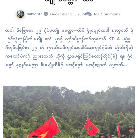
sanlontai
December 30, 2024
No Comments
ထဝါဲ၊ ဒဳဇြေမ်ဗာ ၂၉ ဂၠံၚ်ပယျဵု မေတ္တာ−ထဳခဳ ပွိုၚ်ဍုၚ်ထဝါဲ ရးတၞၚ်သဳ ဒှ်
ဂၠံၚ်သွံရာန်ဗၞိက်ပယျဵု သေံ−ဗၟာဂှ် လ္ပာ်ဒပ်ပၞာန်ကဝ်တူလေဝ် KTLA ပပ္တံနူ
ဂိတုဒဳဇြေမ်ဗာ ၂၇ တုဲ ကၟာတ်လဒဵုကၠုၚ်အခေါၚ်အာကၠုၚ်ဂၠံၚ်ဏံ ဟွံတီကဵုတ္ၚဲ
ကလေၚ်ပံက်ဂှ် ညးဒေသတံ ဟီုကဵု ဌာန်ပရိုၚ်သြၚ်လောန်တိုၚ်(မ်) ရ။ ဂၠံၚ်
ဇၞော် နူဍုၚ်မေတ္တာ စဵုပယျဵုထဳခဳဂှ် ယာန်ဇၞော်၊ ယာန်ဍောတ် လ္ပတတ်ကၠောံ
အာကၠုၚ်ဂှ် ဌာန်ဂအုပ်ဆာခဳလာ ၝောံဒပ်သာကသဝ် ဒပ်ပၞာန်ကဝ်တူလေဝ်
KTLA…