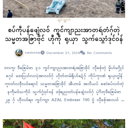
ဍုၚ်သ္အာၚ်
စပ်ကဵုပန်ဖျေံလဝ် က္ၜၚ်ကျာညးအာတရဴတံဂှ်တုဲ
သမ္မတအဇြာဗိုၚ် ဟီုကဵု ရုယှာ သွက်သ္ဂောံဒုၚ်ဝန်
sanlontai
December 31, 2024
No Comments
ဘာကူ၊ ဒဳဇြေမ်ဗာ ၃၁ က္ၜၚ်ကျာညးအာတရဴအဇြာဗိုၚ် လီုစှ်ေတုဲ မၞိဟ်မဂၠိုၚ်
ဂၠေၚ် မဒးပြဟ်လလုဲအာလဝ်ဂှ် ဟိုတ်တမ်ရိုဟ်ဍေံဂှ် ကိုပ်ကၠာဏံ ရုယှာဂ္စါန်
ကၟာတ်လဒဵုလဝ်ရောၚ် သမ္မတအဇြာဗိုၚ် အဳဟာမ် အလဳယပ် စောဲစပ်လဝ်တုဲ
နကဵုမဝ်သကိုဝ် သွက်ဂွံဒုၚ်ဝန် ဒဒှ်ရညးတံပန်ဖျေံလဝ်ဂှ် ပ္ဍဲဂိတုဒဳဇြေမ်ဗာ
၂၉ ဂှ် ဟီုလဝ်ရ။ က္ၜၚ်ကျာ AZAL Embraer 190 ဝွံ လီုစှ်ေအာလဝ် ပ္ဍဲ
ဍုၚ်ကာဇြက်သတာန်တုဲ ပ္ဍဲကဵုမၞိဟ်မပါကၠုၚ်လ္တူက္ၜၚ်ကျာ ၆၇…