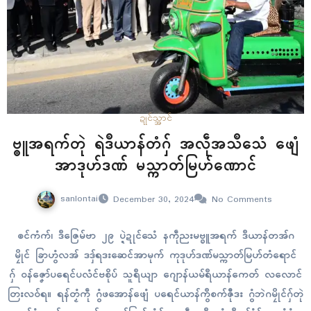
ဍုၚ်သ္အာၚ်
ဗ္ၜူအရက်တုဲ ရဲဒဳယာန်တံဂှ် အလဵုအသဳသေံ ဖျေံ
အာဒုဟ်ဒဏ် မသ္ကာတ်မြဟ်ဏောၚ်
sanlontai
December 30, 2024
No Comments
ၜၚ်ကံက်၊ ဒဳဇြေမ်ဗာ ၂၉ ပ္ဍဲဍုင်သေံ နကဵုညးမဗ္ၜူအရက် ဒဳယာန်တအ်ဂ
မၠိုၚ် ခြာဟွံလအ် ဒဒှ်ရဒးဆေၚ်အာမုက် ကုဒုဟ်ဒဏ်မသ္ကာတ်မြဟ်တံရောၚ်
ဂှ် ဝန်ဇၞော်ပရေၚ်ပလံၚ်ဗစိုပ် သူရဳယျာ ဂျောန်ယမ်ရဳယာန်ကေတ် လလောၚ်
တြးလဝ်ရ။ ရန်တၟံကဵု ဂွံဖအောန်ဖျေံ ပရေၚ်ယာန်ကွဳစက်ဇီုဒး ဂွံဘဲဂမၠိုၚ်ဂှ်တုဲ