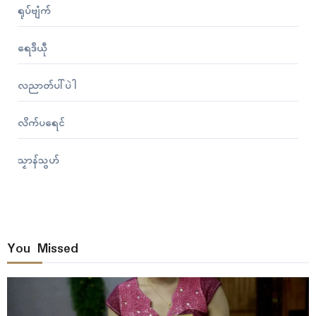
ရုပ်ဗျံက်
ရေဒဳယဵု
လညာတ်ပါ်ပဲါ
လိက်ပရေၚ်
သၟာန်သွဟ်
You Missed