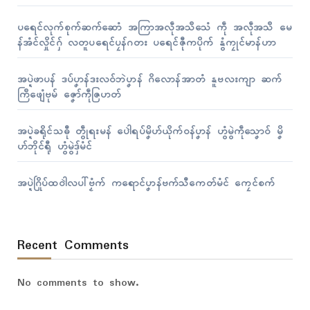
ပရေၚ်လုက်စုက်ဆက်ဆောံ အကြာအလဵုအသဳသေံ ကဵု အလဵုအသဳ မေ
န်အံၚ်လှိုၚ်ဂှ် လတူပရေၚ်ပၠန်ဂတး ပရေၚ်ဇီုကပိုက် နွံကၠုၚ်မာန်ဟာ
အပ္ဍဲဖာပန် ဒပ်ပၞာန်ဒးလဝ်ဘဲပၞာန် ဂိလောန်အာတံ နူဗလးကျာ ဆက်
ကြဳဖျေံဗုမ် ဇၞော်ကဵုဇြဟတ်
အပ္ဍဲခရိုၚ်သဓီု တွဵုရးမန် ပေါဲရပ်မၞိဟ်ယိုက်ဝန်ပၞာန် ဟွံမွဲကဵုသၞောဝ် မၞိ
ဟ်ဘိုၚ်ရီု ဟွံမွဲဒှ်မံၚ်
အပ္ဍဲဂြိုပ်ထဝါဲလပါ်ဗၟံက် ကရောၚ်ပၞာန်ဗက်သီကေတ်မံၚ် ကၠေၚ်စက်
Recent Comments
No comments to show.