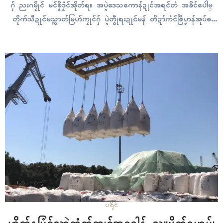
ဂှ် ညးဂမၠိုၚ် မၚ်စၟဳဒၟံၚ်အိုတ်ရ။ အပ္ဍဲဒေသကောန်ဍုၚ်အရၚ်တံ အခိၚ်ပေါဲဗ္
တိုက်သီဍုၚ်မသ္ကာတ်မြဟ်ကၠုၚ်ဂှ် ပ္ဍဲတွဵုရးဍုၚ်မန် တိဍာ်ကံၚ်ဇြဳပၞာန်အုပ်ဓ
လီုဇြဟတ်ခိုဟ်ဒၟံၚ်ဂှ်တှ်ေ သၞာံဂတဏံ သၠုၚ်ပ္တိုန်အာအသိၚ်ပေါဲဗ္တိုက်ဏောၚ်
ဂှ် ဂကောံပၠန်ဂတးအပ္ဍဲဒေသတံ ဟီုရ။ ညးဒုၚ်တာလျိုၚ်ခရိုၚ်သဓီု ဒပ်ပၞာန်စဵု
ဒၞါညးဍုၚ်ကွာန် ကိုဝ်အေမေန်ထောန်ဂှ်တှ်ေ ဂွံသၠုၚ်ပ္တိုန်အသိၚ်ပရေၚ်ပၞာန်နွံ
ဒၟံၚ်တုဲ နကဵုညးဍုၚ်ကွာန်တံ ဟွံမွဲပၟိက်မွဲသာ် လ္ပအာတရဴ၊ လ္ပမံၚ်ကရပ်ကံၚ်
ဇြဳပၞာန်တံဂှ် ဟီုကဵု…
ပရိုၚ်