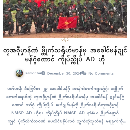
ပရိုၚ်
တၠအဝဵုပၞာန်ဏံ ဗ္တိုက်သရိုဟ်မာန်မှ အခေါၚ်မန်ဍုၚ်
မန်ဂွံဏောၚ် က္ဍိုပ်သ္ကိုပ် AD ဟီု
sanlontai
December 30, 2024
No Comments
မတ်မလီု၊ ဒဳဇြေမ်ဗာ ၂၉ အခေါၚ်မန်ဂှ် အာနဲကဲတက်ကျာဟွံဂွံ၊ ဒးဗ္တိုက်
ကေတ်ရောၚ်တုဲ တၠအဝဵုပၞာန်ဏံ ဗ္တိုက်သရိုဟ်မာန်မှ အခေါၚ်မန် ဍုၚ်မန်ဂွံ
ဏောၚ် သာ်ဝွံ က္ဍိုပ်သ္ကိုပ် ဗော်ဍုၚ်မန်တၟိ ဗ္တိုက်သရိုဟ်တၠအဝဵုပၞာန်
NMSP AD ဟီုရ။ က္ဍိုပ်သ္ကိုပ် NMSP AD နာဲဇဲယ ဖ္တိုက်ဖ္အောဝ်
ကၠုၚ် ပ္ဍဲကဵုလိက်သဝဏ် မပလံၚ်ဗစိုပ်လဝ် သွက်တ္ၚဲသၟတ်မန် မရနုက်ကဵု
၁၃ ဝါ ပ္ဍဲဂိတုဒဳဇြေမ်ဗာ ၂၈…