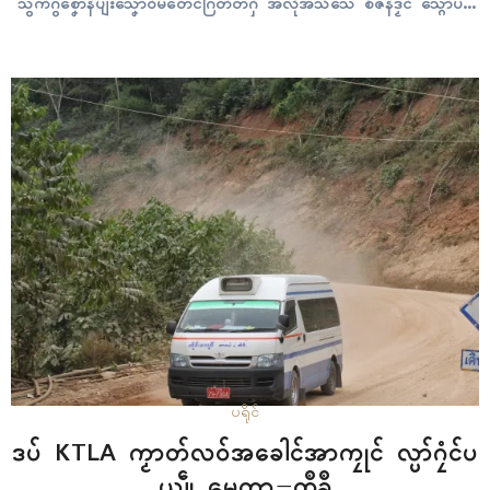
သွက်ဂွံစၞောန်ပျးသၞောဝ်မတေၚ်ဂြတ်တံဂှ် အလဵုအသဳသေံ စဳဇန်ဒၟံၚ် သ္ဂောံပံၚ်
တောဲရေၚ်တၠုၚ်အာကဵု ဌာနဝန်ဇၞော်ကာအပ္ဍဲဍုၚ်ရ။ ဗွဲတၟေၚ် ဗ္ၜူအရက်တုဲ
ဒဳယာန်ကီု၊ ဟိုတ်နူသမာတ်ဖုၚ်တုဲ အာရီုပြးသတိပြးအာဂှ်ကီု၊ အခိၚ်ဒဳဒၟံၚ်ယာန်
မတ်ဒကုဲကီု၊ ဒဳအသိၚ်မလောန်ကဵုဗၞတ်ဂှ်ကီု…
ပရိုၚ်
ဒပ် KTLA ကၟာတ်လဝ်အခေါၚ်အာကၠုၚ် လ္ပာ်ဂၠံၚ်ပ
ယျဵု မေတ္တာ−ထဳခဳ