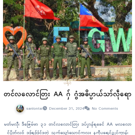
ပရိုၚ်
တၚ်လလောၚ်တြး AA ဂှ် ဂွံအဓိပ္ပာယ်သာ်လဵုရော
sanlontai
December 31, 2024
No Comments
မတ်မလီု၊ ဒဳဇြေမ်ဗာ ၃၁ တၚ်လလောၚ်တြး ဒပ်ပၞာန်ရခေၚ် AA မလလော
ၚ်ပ္တိတ်လဝ် ဒဒှ်ရဒှ်ဒၟံၚ်ဒတုဲ သွက်သ္ဂောံသောၚ်ကလး နကဵုပရေၚ်ဍုၚ်ကွာန်၊