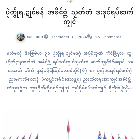
ပရိုၚ်
ပ္ဍဲတွဵုရးဍုၚ်မန် အခိၚ်ဗ္တံ သၟတ်တံ ဒးဒုၚ်ရပ်ဆက်
ကၠုၚ်
sanlontai
December 31, 2024
No Comments
မတ်မလီု၊ ဒဳဇြေမ်ဗာ ၃၁ ပ္ဍဲတွဵုရးဍုၚ်မန်ဂှ် အပ္ဍဲဂိတုဏံ ကံၚ်ဇြဳပၞာန် ထ္ၜး
ဟိုတ်နာနာသာ်တုဲ အခိၚ်ဗ္တံ ရပ်ဒက်ကၠုၚ်သၟတ်တံ ဆက်ကၠုၚ်ဒၟံၚ်ရောၚ် ညး
ဒေသတံ ဟီုကဵု ဌာန်ပရိုၚ်သြၚ်လောန်တိုၚ်(မ်) ရ။ ပ္ဍဲကဵုပရေၚ်ရပ်ဒက်ဂှ်
ညးမကလိလောန် ဖံက်ပ္ကဝ်အမိၚ်ဒေသန္တရ၊ ညးတိတ်မ္ၚးအာကၠုၚ်အခိၚ်ဗ္တံ
တံသၟးဟွံက ထ္ၜးဟိုတ်ကဵုစရၚ်ကၟုဲတုဲ လုပ်စိုပ်ရပ်ဒက်ကၠုၚ် စဵုကဵုအပ္ဍဲသ္ၚိတံ
နွံကၠုၚ်ရ။ အတိုၚ်သြၚ်လောန်တိုၚ်(မ်) ဂၠိုက်ဂၠါဲစၟဳတ်ဂွံဂှ်မ္ဂး ရပ်ဒက်ကၠုၚ်သာ်
ဏံဂှ်ဝွံ က္တဵုဒှ်ဒၟံၚ် ပ္ဍဲတွဵုရးဍုၚ်မန် သီု ၁၀ ပွိုၚ်ဍုၚ်ဂှ်ဏောၚ်တုဲ…