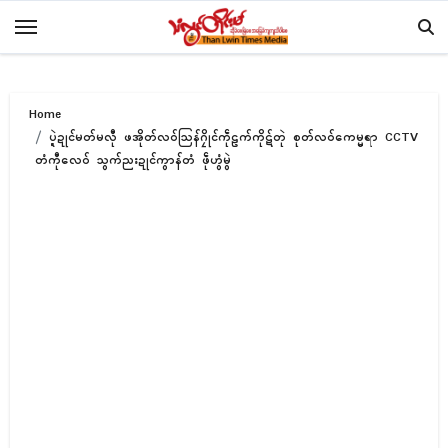
Skip
to
content
Home
ပ္ဍဲဍုၚ်မတ်မလီု ဖအိုတ်လဝ်သြန်ဂၠိုၚ်ကဵုဠက်ကိုဋ်တုဲ စုတ်လဝ်ကေမ္မရာ CCTV
တံကီုလေဝ် သွက်ညးဍုၚ်ကွာန်တံ ဖဵုဟွံမွဲ