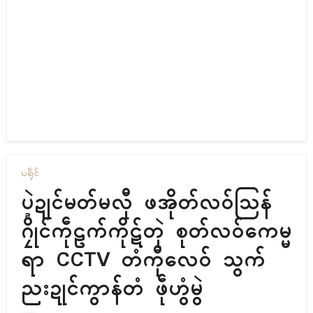
ပရိုၚ်
ပ္ဍဲဍုၚ်မတ်မလီု ဖအိုတ်လဝ်သြန်
ဂၠိုၚ်ကဵုဠက်ကိုဋ်တုဲ စုတ်လဝ်ကေမ္မ
ရာ CCTV တံကီုလေဝ် သွက်
ညးဍုၚ်ကွာန်တံ ဖဵုဟွံမွဲ