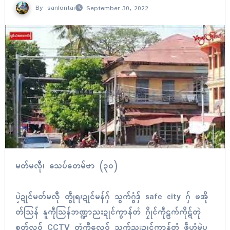
By
sanlontai
September 30, 2022
မတ်မလီု၊ သေပ်တေမ်ဗာ (၃၀)
ပ္ဍဲဍုၚ်မတ်မလီု တွဵုရးဍုၚ်မန်ဂှ် သွက်ဂွံဒှ် safe city ဂှ် ဖအို
တ်သြန် နူကဵုသြန်ဘဏ္ဍာညးဍုၚ်ကွာန်တံ ဂၠိုၚ်ကဵုဠက်ကိုဋ်တုဲ
စုတ်လဝ် CCTV တံကီုလေဝ် သွက်ညးဍုၚ်ကွာန်တံ ဖဵုဟွံမွဲပု