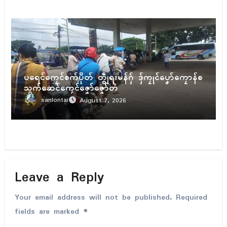
ပရိုၚ်
ပရေၚ်ကၠေၚ်စက်ပိုတ် တွဵုရးမန်ဂှ် ဒှ်ကၠုၚ်ပၞော်ကၠောန်စ
သွက်ဆေၚ်ကၠေၚ်ဇၞော်ဇၞော်တံ
sanlontai
August 7, 2026
Leave a Reply
Your email address will not be published.
Required
fields are marked
*