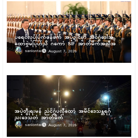
ပရိုၚ်
ပရေၚ်လုပ်ပြံက်ဖန်ဖက် အပ္ဍဲဍုၚ်ဗၟာ ညံၚ်ဂွံဒေါအ်
ထောံဗွဲမပြဟ်ညိ ဂကောံ SIF အာတ်မိက်အလဵုအသဳ
ကြုက်
sanlontai
August 7, 2026
ပရိုၚ်
အပ္ဍဲတွဵုရးမန် ညံၚ်ဂွံပလီုထောံ အမိၚ်ဒေသန္တရဂှ်
ညးဒေသတံ အာတ်မိက်
sanlontai
August 7, 2026