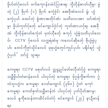
မၞိဟ်တံဂှ်လေဝ် ဗက်ကၠောန်ဒးမံၚ်ပြးဇးရ၊ ကွဳလိုန်ဓာတ်ဟီုမ္ဂး မွဲ
တ္ၚဲ (၂) ဖ္ဍိုက် (၁) ဖ္ဍိုက် ကၠေံဒၟံၚ်၊ အေဗီုဏံလေဝ် နွံ၊ ဟွံ
ကၠေံပုဟ် ထေၚ်တုဲ စွံဏာအတိုၚ်ဏံ၊ သတိဗလးအာ သာ်ဏံတုဲ
မ္ဂး မၞိဟ်ကၠတ်ဂှ်တှ်ေ မၚ်ကျောဝ်ဒၟံၚ်တုဲ ကၠတ်ဏာဟဂှ်ရ၊ အေဗီု
ဏံ ကွဳလိုန်ဓာတ်ကၠေံတံ မုတံဟီုတှ်ေ ဇကုဂှ် ဟွံစွံသတိပုဟ်လေ
ဝ်၊ CCTV ဂှ်လေဝ် လက္ကရဴဏံမှ ကလေၚ်ဆဵုတှ်ေ ဖဵုဟွံမွဲပု
ဟ်၊ တေၚ်ကဵုဗၠာဲသၟိၚ်လေဝ် မုမှဟွံတၟေၚ်ကၠုၚ်ပုဟ်၊ ပရိုၚ်ရဂှ် ဟွံ
ဂွံပုဟ်” သာ်ဝွံ သ္ဂးရ။
ကေမ္မရာ CCTV မစုတ်လဝ် လ္တူဍုၚ်မတ်မလီုတံဂှ်ဝွံ ကေမ္မရာ
သမ္တီမၞိဟ်တံမာန်လေဝ် ပါလုပ်တုဲ ကေမ္မရာ ဗှ်ဂၞန်ကွဳစက်ကာ ဂွံ
တံသၟးဟွံက ကေမ္မရာ ဂေတ်ကျောဝ် (၃၆၀) ဂွံတံ ကေုာံ
ကေမ္မရာ ကေတ်စၟတ်သမ္တီမာန်တံ ပါလုပ်တုဲ ပၟတ်ပိုတ်အာမ္ဂး
လေဝ် နူကဵုသေန်တာထိၚ်ဒဝ်တံဂှ် မၚ်ကျောဝ် (၂၄) နာဍဳမာန်
ရ။