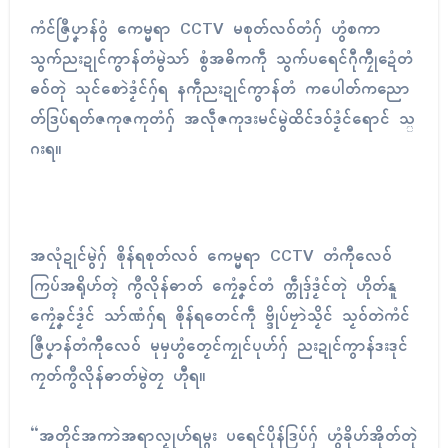
ကံၚ်ဇြဳပၞာန်ဝွံ ကေမ္မရာ CCTV မစုတ်လဝ်တံဂှ် ဟွံစကာ
သွက်ညးဍုၚ်ကွာန်တံမွဲသာ် စွံအဓိကကဵု သွက်ပရေၚ်ဂီုကၠီုဍေံတံ
ဓဝ်တုဲ သုၚ်စောဲဒၟံၚ်ဂှ်ရ နကဵုညးဍုၚ်ကွာန်တံ ကပေါတ်ကညော
တ်ဒြပ်ရတ်ဇကုဇကုတံဂှ် အလဵုဇကုဒးမၚ်မွဲထိၚ်ဒဝ်ဒၟံၚ်ရောၚ် သ္
ဂးရ။
အလုံဍုၚ်မွဲဂှ် ၜိုန်ရစုတ်လဝ် ကေမ္မရာ CCTV တံကီုလေဝ်
ကြပ်အရိုဟ်တ္ၚဲ ကွဳလိုန်ဓာတ် ကၠေံခၞၚ်တံ က္တဵုဒှ်ဒၟံၚ်တုဲ ဟိုတ်နူ
ကၠေံခၞၚ်ဒၟံၚ် သာ်ဏံဂှ်ရ ၜိုန်ရတေၚ်ကဵု ဗ္ဒိုပ်ဗၠာဲသၟိၚ် သၟဝ်တဲကံၚ်
ဇြဳပၞာန်တံကီုလေဝ် မုမှဟွံတၟေၚ်ကၠုၚ်ပုဟ်ဂှ် ညးဍုၚ်ကွာန်ဒးဒုၚ်
ကၠတ်ကွဳလိုန်ဓာတ်မွဲတၠ ဟီုရ။
“အတိုၚ်အကာဲအရာလၟုဟ်ရမ္ဂး ပရေၚ်ပိုန်ဒြပ်ဂှ် ဟွံခိုဟ်အိုတ်တုဲ