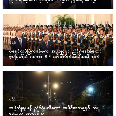
သ္ကိုပ်ဝန်ဇၞော်သေံ ဒုၚ်ဆဵုဂဗ သမ္မတ ဥူမေန်အံၚ်လှိုၚ်
ပရိုၚ်
ပရေၚ်လုပ်ပြံက်ဖန်ဖက် အပ္ဍဲဍုၚ်ဗၟာ ညံၚ်ဂွံဒေါအ်ထောံ
ဗွဲမပြဟ်ညိ ဂကောံ SIF အာတ်မိက်အလဵုအသဳကြုက်
ပရိုၚ်
အပ္ဍဲတွဵုရးမန် ညံၚ်ဂွံပလီုထောံ အမိၚ်ဒေသန္တရဂှ် ညး
ဒေသတံ အာတ်မိက်