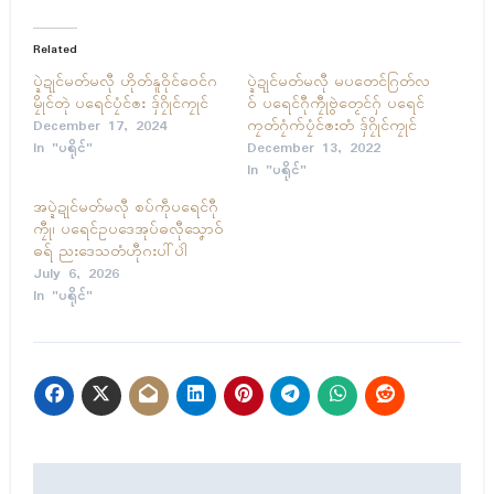
Related
ပ္ဍဲဍုၚ်မတ်မလီု ဟိုတ်နူဝိုၚ်ဝေၚ်ဂ
ပ္ဍဲဍုၚ်မတ်မလီု မပတေၚ်ဂြတ်လ
မၠိုၚ်တုဲ ပရေၚ်ပၠံၚ်ၜး ဒှ်ဂၠိုၚ်ကၠုၚ်
ဝ် ပရေၚ်ဂီုကၠီုဗွဲတၟေၚ်ဂှ် ပရေၚ်
December 17, 2024
ကၠတ်ဂၠံက်ပၠံၚ်ၜးတံ ဒှ်ဂၠိုၚ်ကၠုၚ်
In "ပရိုၚ်"
December 13, 2022
In "ပရိုၚ်"
အပ္ဍဲဍုၚ်မတ်မလီု စပ်ကဵုပရေၚ်ဂီု
ကၠီု၊ ပရေၚ်ဥပဒေအုပ်ဓလီုသၞောဝ်
ဓရ် ညးဒေသတံဟီုဂးပါ်ပါဲ
July 6, 2026
In "ပရိုၚ်"
Post