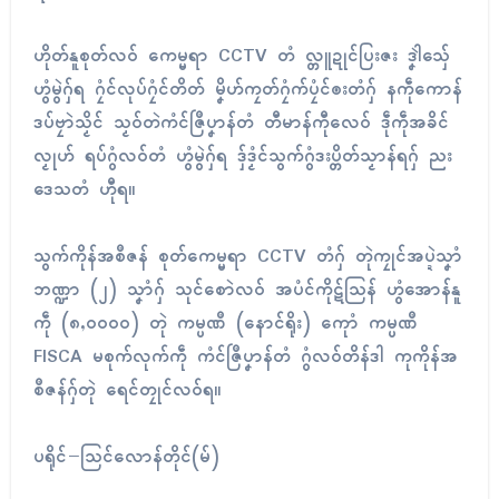
ဟိုတ်နူစုတ်လဝ် ကေမ္မရာ CCTV တံ လ္တူဍုၚ်ပြးဇး ဒၞါဲသှ်ေ
ဟွံမွဲဂှ်ရ ဂၠံၚ်လုပ်ဂၠံၚ်တိတ် မၞိဟ်ကၠတ်ဂၠံက်ပၠံၚ်ၜးတံဂှ် နကဵုကောန်
ဒပ်ဗၠာဲသၟိၚ် သၟဝ်တဲကံၚ်ဇြဳပၞာန်တံ တီမာန်ကီုလေဝ် ဒဵုကဵုအခိၚ်
လၟုဟ် ရပ်ဂွံလဝ်တံ ဟွံမွဲဂှ်ရ ဒှ်ဒၟံၚ်သွက်ဂွံဒးပ္တိတ်သၟာန်ရဂှ် ညး
ဒေသတံ ဟီုရ။
သွက်ကိုန်အစဳဇန် စုတ်ကေမ္မရာ CCTV တံဂှ် တုဲကၠုၚ်အပ္ဍဲသၞာံ
ဘဏ္ဍာ (၂) သၞာံဂှ် သုၚ်စောဲလဝ် အပံၚ်ကိုဋ်သြန် ဟွံအောန်နူ
ကဵု (၈,၀၀၀၀) တုဲ ကမ္ပဏဳ (နောၚ်ရိုး) ကေုာံ ကမ္ပဏဳ
FISCA မစုက်လုက်ကဵု ကံၚ်ဇြဳပၞာန်တံ ဂွံလဝ်တိန်ဒါ ကုကိုန်အ
စဳဇန်ဂှ်တုဲ ရေၚ်တၠုၚ်လဝ်ရ။
ပရိုၚ်−သြၚ်လောန်တိုၚ်(မ်)