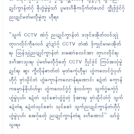
ဍုၚ်ကွာန်တံဂှ် ဖဵုဟွံမွဲမွဲသာ် ပွမဒးဂိဇီုကပိုက်တံဟေၚ် က္တဵုဒှ်ဒၟံၚ်ဂှ်
ညးဍုၚ်မတ်မလီုမွဲတၠ ဟီုရ။
“သွက် CCTV ဏံဂှ် ညးဍုၚ်ကွာန်တံ ဒးဒုၚ်ဖအိုတ်လဝ်သၠုဲ
တၟာဂလိုၚ်ကီုလေဝ် ဍာံဍာံဂှ် CCTV တံဏံ ဒှ်ကၠုၚ်မးမးအိုတ်
ရ၊ သြန်သၠုဲညးဍုၚ်ကွာန်တံ ဒးဆောံလေၚ်အာ တၟာဂလိုၚ်ရ၊
ဒးဂိအာသၟးရ၊ ပ္ဍဲမတ်မလီုဂှ်တှ်ေ CCTV ဂၠိုၚ်ဒၟံၚ် ကြပ်အလုံမွဲ
ဍုၚ်ရ၊ ဆ္ဂး ကွဳလိုန်ဓာတ်တံ မုတံကၠေံဟီုမ္ဂး ဟွံကလေၚ်ဂွံပုဟ်
ဟီုဂှ် ဗၠာဲသၟိၚ်တံ ဟွံကၠောန်ကလောန်ရဏောၚ်၊ ဍေံတံ ကၠောန်
ကမၠောန်ခိုဟ်ဟ်မ္ဂး ဟွံကလေၚ်ဂွံဂှ် စွံလဝ်ကၠာ သွက်ဂွံကၠေံဂှ်
ဟွံမွဲပုဟ်၊ ဍေံတံ သုၚ်စောဲဟွံဂွံတုဲ ဒှ်အာရ၊ ဗၠာဲသၟိၚ်တံဂှ် သွက်
ဍေံတံရ ဍေံတံသုၚ်စောဲ၊ သုၚ်စောဲ သွက်ညးဍုၚ်ကွာန်တံဟီုဂှ်
ဟွံမွဲပုဟ်၊ အေဂှ်တှ်ေ ညးဍုၚ်ကွာန်တံရ ဒးဂိဏောၚ်” သာ်ဝွံ
သ္ဂးရ။