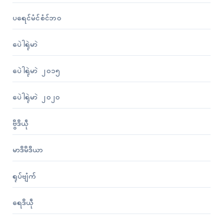
ပရေၚ်မံၚ်စံၚ်ဘဝ
ပေဲါရုဲမာဲ
ပေဲါရုဲမာဲ ၂၀၁၅
ပေဲါရုဲမာဲ ၂၀၂၀
ဗွဳဒဳယဵု
မာဒဳမဳဒဳယာ
ရုပ်ဗျံက်
ရေဒဳယဵု