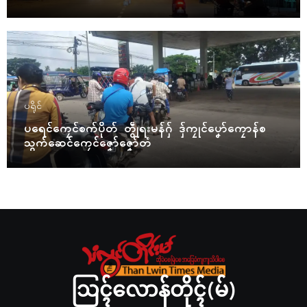
ပရိုၚ်
ပရေၚ်ကၠေၚ်စက်ပိုတ် တွဵုရးမန်ဂှ် ဒှ်ကၠုၚ်ပၞော်ကၠောန်စ
သွက်ဆေၚ်ကၠေၚ်ဇၞော်ဇၞော်တံ
ဩၚ်လောန်တိုၚ်(မ်)