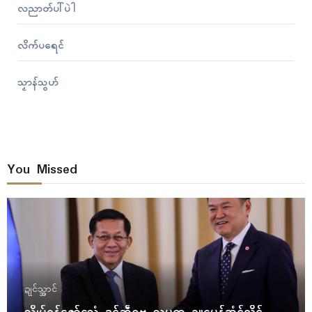
လညာတ်ပါ်ပဲါ
လိက်ပရေၚ်
သၟာန်သွဟ်
You Missed
ဍုၚ်သ္အာၚ်