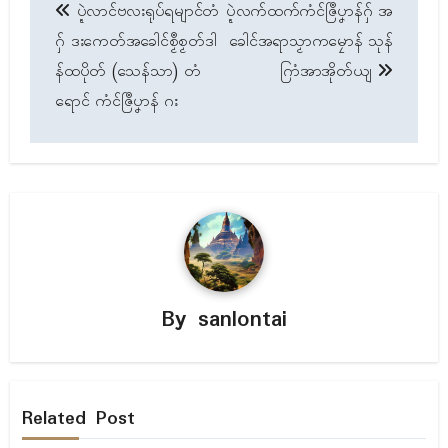
ပ္ဍဲလာၚ်ဗလးရုပ်ရမျာၚ်တံ
ပ္ဍဲလက်ထက်ကံၚ်ဇြဳပၞာန်ဂှ် အ
navigation
ဂှ် ဒးကေတ်အခေါၚ်စၟဳစၟတ်ဒါ
ခေါၚ်အရာသၟာကမၠောန် သုန်
န်ထပိုတ် (သေန်သာ) တံ
ဂြာံအာအိုတ်ယျ
ရောၚ် ကံၚ်ဇြဳပၞာန် ဂး
By
sanlontai
Related Post