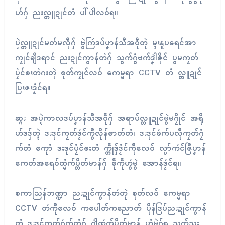
ဟ်ဂှ် ညးလ္တူဍုၚ်တံ ပါ်ပါဲလဝ်ရ။
ပ္ဍဲလ္တူဍုၚ်မတ်မလီုဂှ် ဗွဲကြဴဒပ်ပၞာန်သီအဝဵုတုဲ မ္ၚးနူပရေၚ်အာ
ကၠုၚ်ချဳဒရာၚ် ညးဍုၚ်ကွာန်တံဂှ် သွက်ဂွံဗက်ဒၞါဲဇိုၚ် ပွမကၠတ်
ပၠံၚ်ၜးတံဂးတုဲ စုတ်ကၠုၚ်လဝ် ကေမ္မရာ CCTV တံ လ္တူဍုၚ်
ပြးဇးဒၟံၚ်ရ။
ဆ္ဂး အပ္ဍဲကာလဒပ်ပၞာန်သီအဝဵုဂှ် အရာပ်လ္တူဍုၚ်ဗွဲမဂၠိုၚ် အရို
ဟ်ဒဒှ်တ္ၚဲ ဒးဒုၚ်ကၠတ်ဒၟံၚ်ကွဳလိုန်ဓာတ်တံ၊ ဒးဒုၚ်ဖံက်ပလီုကၠတ်ဂၠံ
က်တံ ကေုာံ ဒးဒုၚ်ပၠံၚ်ၜးတံ က္တဵုဒှ်ဒၟံၚ်ကီုလေဝ် လ္ပာ်ကံၚ်ဇြဳပၞာန်
ကေတ်အရေဝ်ထ္မံက်ပ္တိတ်မာန်ဂှ် စဵုကဵုဟွံမွဲ အောန်ဒၟံၚ်ရ။
စကာသြန်ဘဏ္ဍာ ညးဍုၚ်ကွာန်တံတုဲ စုတ်လဝ် ကေမ္မရာ
CCTV တံကီုလေဝ် ကပေါတ်ကညောတ် ပိုန်ဒြပ်ညးဍုၚ်ကွာန်
တံ ဒးဒုၚ်ကၠတ်ဂၠံက်တံဂှ် ဂၠါဲထ္မံက်ပ္တိတ်မာန် ဟွံမွဲဂှ်ရ သွက်ညး