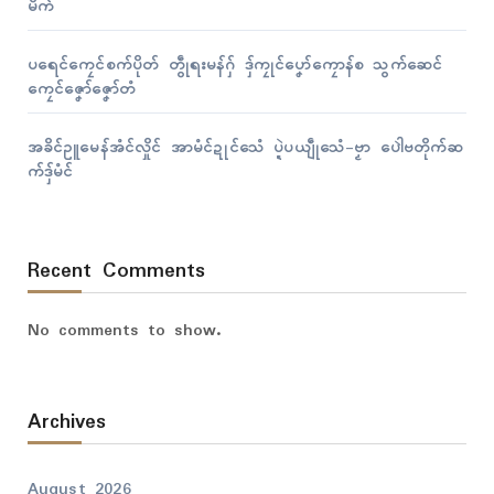
မိက်
ပရေၚ်ကၠေၚ်စက်ပိုတ် တွဵုရးမန်ဂှ် ဒှ်ကၠုၚ်ပၞော်ကၠောန်စ သွက်ဆေၚ်
ကၠေၚ်ဇၞော်ဇၞော်တံ
အခိၚ်ဥူမေန်အံၚ်လှိုၚ် အာမံၚ်ဍုၚ်သေံ ပ္ဍဲပယျဵုသေံ-ဗၟာ ပေါဲဗတိုက်ဆ
က်ဒှ်မံၚ်
Recent Comments
No comments to show.
Archives
August 2026