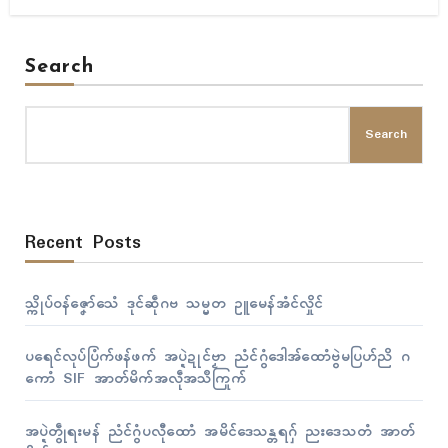
Search
Search
Recent Posts
သ္ကိုပ်ဝန်ဇၞော်သေံ ဒုၚ်ဆဵုဂဗ သမ္မတ ဥူမေန်အံၚ်လှိုၚ်
ပရေၚ်လုပ်ပြံက်ဖန်ဖက် အပ္ဍဲဍုၚ်ဗၟာ ညံၚ်ဂွံဒေါအ်ထောံဗွဲမပြဟ်ညိ ဂ
ကောံ SIF အာတ်မိက်အလဵုအသဳကြုက်
အပ္ဍဲတွဵုရးမန် ညံၚ်ဂွံပလီုထောံ အမိၚ်ဒေသန္တရဂှ် ညးဒေသတံ အာတ်