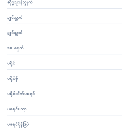
ဆဵုဂ္ဗသၟာန်သၟုက်
ဍုၚ်သ္အာၚ်
ဍုၚ်သ္အာၚ်
ဒး၊ ဗၠေတ်
ပရိုၚ်
ပရိုၚ်ဗီု
ပရိုၚ်လိက်ပရေၚ်
ပရေၚ်ပညာ
ပရေၚ်ပိုန်ဒြပ်