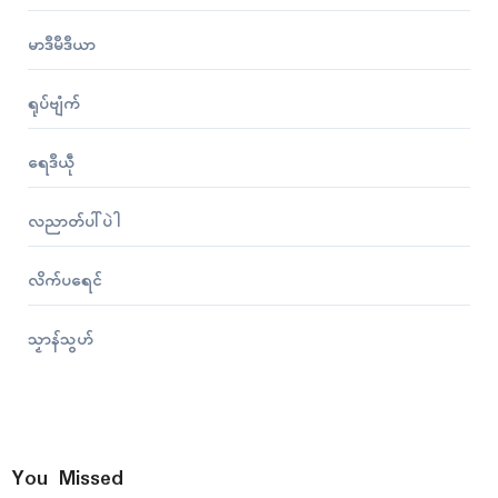
မာဒဳမဳဒဳယာ
ရုပ်ဗျံက်
ရေဒဳယဵု
လညာတ်ပါ်ပဲါ
လိက်ပရေၚ်
သၟာန်သွဟ်
You Missed