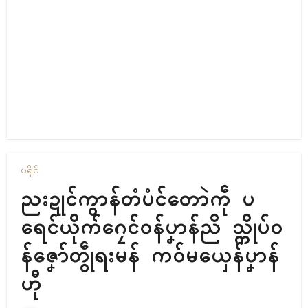
ပရိုၚ်
ညးဍုၚ်ကွာန်တံပံၚ်တောဲကဵု ပ
ရေၚ်ယိုက်ဂၠေၚ်ဝန်ပၞာန်ညိ သ္ကိုပ်ဝ
န်ဇၞော်တွဵုရးမန် ကဝ်မယှေန်ပၞာန်
ဟီု