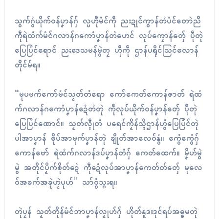
သွက်ဂွံယိုက်ဝန်ပၞာန်ဂှ် လ္ပဟီုမံၚ်ကဵု ညးဍုၚ်ကွာန်တံပံၚ်တောဲညိ
ကဵုရဲထံက်မံၚ်ဂလာန်ဂကောံပၞာန်တံဟေၚ် လုပ်ကၠောန်တှ်ေ ပဵုတုဲ
ပြေပြံၚ်ရောၚ် ညးဒေသမန်မွဲတၠ ဟီုကဵု ဌာန်ပရိုၚ်သြၚ်လောန်
တိုၚ်မ်ရ။
“မုပဗက်ကော်မံၚ်သၟတ်တံရော ကော်ကေတ်ကောန်ဇာတ် ရဲထံ
က်ဂလာန်ဂကောံပၞာန်ဍေံတံတုဲ ကဵုလုပ်ယိုက်ဝန်ပၞာန်တှ်ေ ပဵုတုဲ
ပြေပြံၚ်ဏောၚ်။ သၟတ်လ္ၚဵုတံ ပရေၚ်ကၟိန်သ္ၚိဌာန်ဟွံပြေပြံၚ်တုဲ
ပါအာပၞာန် စိုပ်အာမုက်ပၞာန်တုဲ ချိုတ်အာလေဝ်နွံ။ ကွေံကွေံဂှ်
ကောန်ဗော် ရဲထံက်ဂလာန်ဒပ်ပၞာန်တံဂှ် ကေတ်ထေက်။ မၞိဟ်မွဲ
မွဲ အတိုၚ်ပၟိက်စိုတ်ဍေံ ကဵုဍေံလုပ်အာပၞာန်ကေတ်တ်တှ်ေ မုလေ
ဝ်အခက်အခုဲဟၟဲပုဟ်” သာ်ဝွံသ္ဂးရ။
တုဲပၠန် သၟတ်တိုန်မံၚ်ဘာပၞာန်လၟုဟ်ဂှ် ဟိုတ်နူဒးဒုၚ်ရပ်အဓ္ဓမတုဲ