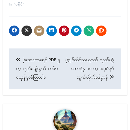
In "ပရိုၚ်"
Post
ပ္ဍဲဒေသကရေၚ် PDF ၅
ပ္ဍဲဍုၚ်တိၚ်သယျာတ် သၟတ်ဟွံ
navigation
တၠ ကၠုၚ်ဖျေံလွဟ် ကဝ်မ
အောန်နူ ၁၀ တၠ ဒးဒုၚ်ရပ်
ယှေန်ပၞာန်တြးဝါဒ
သွက်ယိုက်ဝန်ပၞာန်