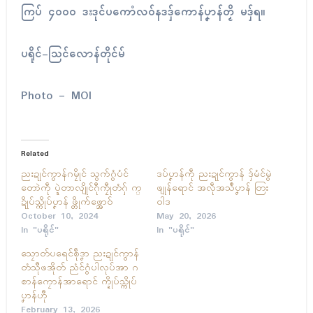
ကြပ် ၄၀၀၀ ဒးဒုၚ်ပကောံလဝ်နဒဒှ်ကောန်ပၞာန်တၟိ မဒှ်ရ။
ပရိုၚ်-သြၚ်လောန်တိုၚ်မ်
Photo – MOI
Related
ညးဍုၚ်ကွာန်ဂမၠိုၚ် သွက်ဂွံပံၚ်
ဒပ်ပၞာန်ကဵု ညးဍုၚ်ကွာန် ဒှ်မံၚ်မွဲ
တောဲကဵု ပ္ဍဲတာလျိုၚ်ဂီုကၠီုတံဂှ် က္
ဖျုန်ရောၚ် အလဵုအသဳပၞာန် တြး
ဍိုပ်သ္ကိုပ်ပၞာန် ဖ္တိုက်ဖ္အောဝ်
ဝါဒ
October 10, 2024
May 20, 2026
In "ပရိုၚ်"
In "ပရိုၚ်"
သၠောတ်ပရေၚ်စဵုဒၞာ ညးဍုၚ်ကွာန်
တံသီုဖအိုတ် ညံၚ်ဂွံပါလုပ်အာ ဂ
စာန်ကၠောန်အာရောၚ် က္ဍိုပ်သ္ကိုပ်
ပၞာန်ဟီု
February 13, 2026