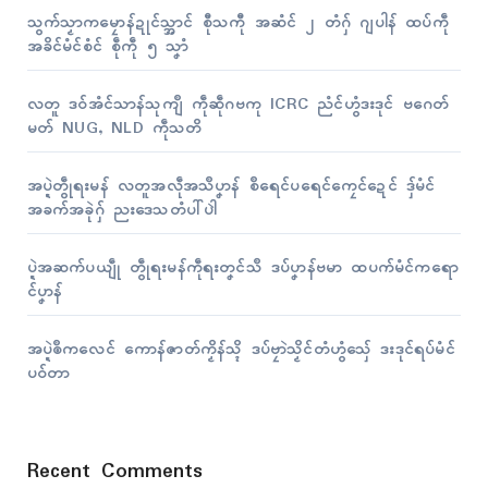
သွက်သၟာကမၠောန်ဍုၚ်သ္အာၚ် စီုသကီု အဆံၚ် ၂ တံဂှ် ဂျပါန် ထပ်ကဵု
အခိၚ်မံၚ်စံၚ် စဵုကဵု ၅ သၞာံ
လတူ ဒဝ်အံၚ်သာန်သုကျဳ ကဵုဆဵုဂဗကု ICRC ညံၚ်ဟွံဒးဒုၚ် ဗဂေတ်
မတ် NUG, NLD ကဵုသတိ
အပ္ဍဲတွဵုရးမန် လတူအလဵုအသဳပၞာန် စဳရေၚ်ပရေၚ်ကၠေၚ်ဍေၚ် ဒှ်မံၚ်
အခက်အခုဲဂှ် ညးဒေသတံပါ်ပါဲ
ပ္ဍဲအဆက်ပယျဵု တွဵုရးမန်ကဵုရးတၞၚ်သဳ ဒပ်ပၞာန်ဗမာ ထပက်မံၚ်ကရော
ၚ်ပၞာန်
အပ္ဍဲၜဳကလေၚ် ကောန်ဇာတ်ကၟိန်သ္ၚိ ဒပ်ဗၠာဲသၟိၚ်တံဟွံသှ်ေ ဒးဒုၚ်ရပ်မံၚ်
ပဝ်တာ
Recent Comments