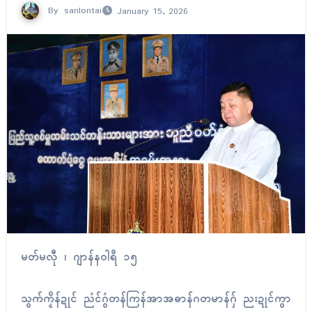
By
sanlontai
January 15, 2026
မတ်မလီု ၊ ဂျာန်နဝါရဳ ၁၅
သွက်ကၟိန်ဍုၚ် ညံၚ်ဂွံတန်ကြန်အာအဓာန်ဂတမာန်ဂှ် ညးဍုၚ်ကွာ