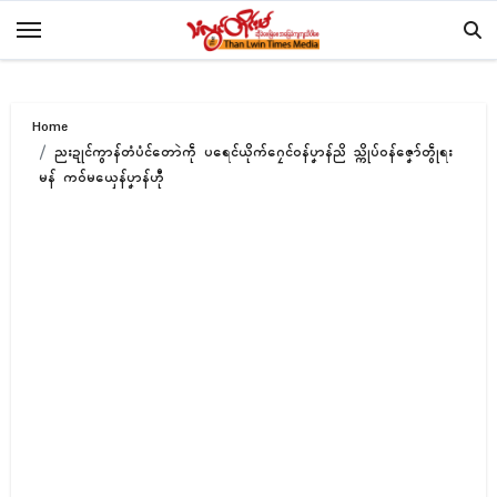
Skip
to
content
Home
ညးဍုၚ်ကွာန်တံပံၚ်တောဲကဵု ပရေၚ်ယိုက်ဂၠေၚ်ဝန်ပၞာန်ညိ သ္ကိုပ်ဝန်ဇၞော်တွဵုရး
မန် ကဝ်မယှေန်ပၞာန်ဟီု