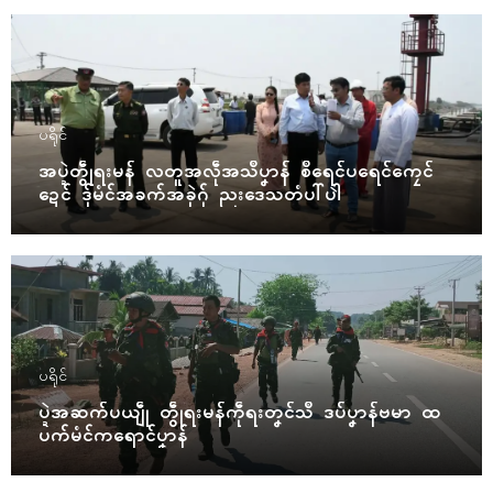
ပရိုၚ်
အပ္ဍဲတွဵုရးမန် လတူအလဵုအသဳပၞာန် စဳရေၚ်ပရေၚ်ကၠေၚ်
ဍေၚ် ဒှ်မံၚ်အခက်အခုဲဂှ် ညးဒေသတံပါ်ပါဲ
ပရိုၚ်
ပ္ဍဲအဆက်ပယျဵု တွဵုရးမန်ကဵုရးတၞၚ်သဳ ဒပ်ပၞာန်ဗမာ ထ
ပက်မံၚ်ကရောၚ်ပၞာန်