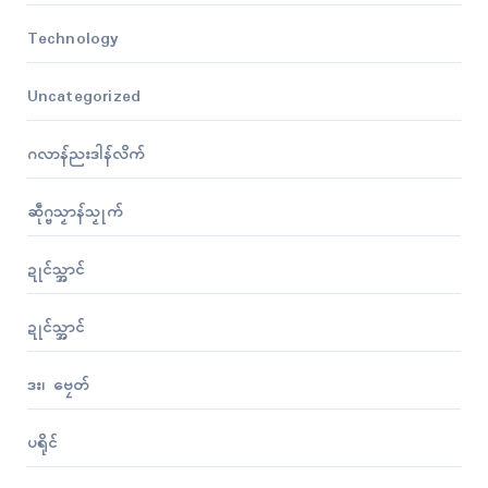
Technology
Uncategorized
ဂလာန်ညးဒါန်လိက်
ဆဵုဂ္ဗသၟာန်သၟုက်
ဍုၚ်သ္အာၚ်
ဍုၚ်သ္အာၚ်
ဒး၊ ဗၠေတ်
ပရိုၚ်