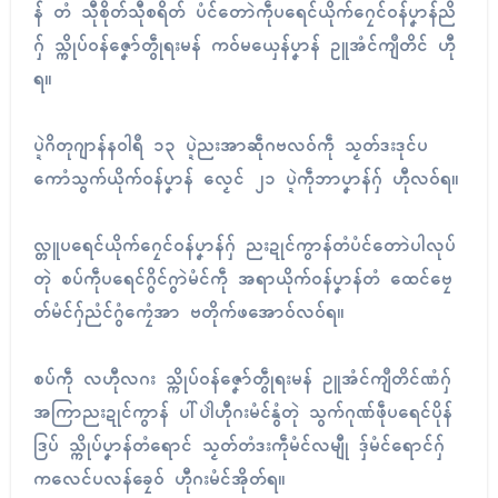
န် တံ သီုစိုတ်သီုစရိတ် ပံၚ်တောဲကဵုပရေၚ်ယိုက်ဂၠေၚ်ဝန်ပၞာန်ညိ
ဂှ် သ္ကိုပ်ဝန်ဇၞော်တွဵုရးမန် ကဝ်မယှေန်ပၞာန် ဥူအံၚ်ကျဳတိၚ် ဟီု
ရ။
ပ္ဍဲဂိတုဂျာန်နဝါရဳ ၁၃ ပ္ဍဲညးအာဆဵုဂဗလဝ်ကဵု သၟတ်ဒးဒုၚ်ပ
ကောံသွက်ယိုက်ဝန်ပၞာန် လၟေၚ် ၂၁ ပ္ဍဲကဵုဘာပၞာန်ဂှ် ဟီုလဝ်ရ။
လ္တူပရေၚ်ယိုက်ဂၠေၚ်ဝန်ပၞာန်ဂှ် ညးဍုၚ်ကွာန်တံပံၚ်တောဲပါလုပ်
တုဲ စပ်ကဵုပရေၚ်ဂွိၚ်ဂွာဲမံၚ်ကဵု အရာယိုက်ဝန်ပၞာန်တံ ထေၚ်ဗၠေ
တ်မံၚ်ဂှ်ညံၚ်ဂွံကၠေံအာ ဗတိုက်ဖအောဝ်လဝ်ရ။
စပ်ကဵု လဟီုလဂး သ္ကိုပ်ဝန်ဇၞော်တွဵုရးမန် ဥူအံၚ်ကျဳတိၚ်ဏံဂှ်
အကြာညးဍုၚ်ကွာန် ပါ်ပါဲဟီုဂးမံၚ်နွံတုဲ သွက်ဂုဏ်ဖဵုပရေၚ်ပိုန်
ဒြပ် သ္ကိုပ်ပၞာန်တံရောၚ် သၟတ်တံဒးကဵုမံၚ်လမျီု ဒှ်မံၚ်ရောၚ်ဂှ်
ကလေၚ်ပလန်ခၠေဝ် ဟီုဂးမံၚ်အိုတ်ရ။