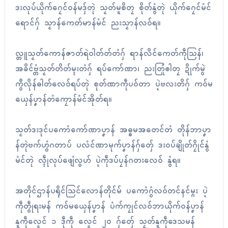
ဒးလုပ်ယိုက်ဂၠေၚ်ဝန်မဒှ်တုဲ သၟတ်မူစိတၠ စိုတ်နွံတုဲ ယိုက်ဂၠေၚ်မံၚ်
ရောၚ်ဂှ် သၟာန်ကေတ်မာန်မံၚ် ညးသၟာန်လဝ်ရ။
လ္တူသၟတ်ကောန်ဇာတ်ရဲဝါတ်တ်တံဂှ် ရာန်လိၚ်ကေတ်ကဵုသြန်၊
အခိၚ်ဗ္တံသၟတ်တိတ်မ္ၚးတံဂှ် ရပ်ကော်ဏာ၊ ညးတြုံၜါတၠ ဍိုက်မွဲ
ကွဳလိုန်ဓါတ်လေဝ်ရပ်တုဲ စုတ်ဏာကဵုပဝ်တာ ပ္ဍဲဗလးတိဂှ် ကဝ်မ
ယှေန်ပၞာန်တံကၠောန်မံၚ်အိုတ်ရ။
သၟတ်ဒးဒုၚ်ပကောံကော်ဏာပၞာန် အဓ္ဓမအတေၚ်တံ တိုန်ဘာပၞာ
န်တုဲဗက်ဟွံဂတာပ် ပလံၚ်ဏာမုက်ပၞာန်ဂှ်တှ်ေ ဒးဝပ်ချိုတ်ဂၠိုၚ်နွံ
မံၚ်တုဲ လ္ၚဵုလုပ်ဖျေံလွဟ် ပ္ဍဲကဵုဒပ်ပၠန်ဂတးလေဝ် နွံရ။
အတိုၚ်ဌာန်ပရိုၚ်သြၚ်လောန်တိုၚ်မ် ပကောံဂွံလဝ်တၚ်နၚ်မ္ဂး ပ္ဍဲ
ကဵုတွဵုရးမန် ကဝ်မယှေန်ပၞာန် ပံက်ကၠုၚ်လဝ်ဘာယိုက်ဝန်ပၞာန်
နူကဵုလၟေၚ် ၁ ဒဵုကဵု လၟေၚ် ၂၀ ဂှ်တှ်ေ သၟတ်နူကဵုဒေသမန်