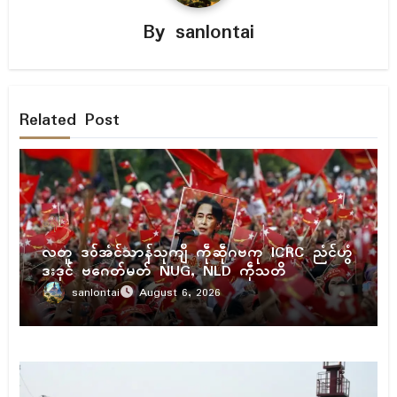
By
sanlontai
Related Post
ပရိုၚ်
လတူ ဒဝ်အံၚ်သာန်သုကျဳ ကဵုဆဵုဂဗကု ICRC ညံၚ်ဟွံ
ဒးဒုၚ် ဗဂေတ်မတ် NUG, NLD ကဵုသတိ
sanlontai
August 6, 2026