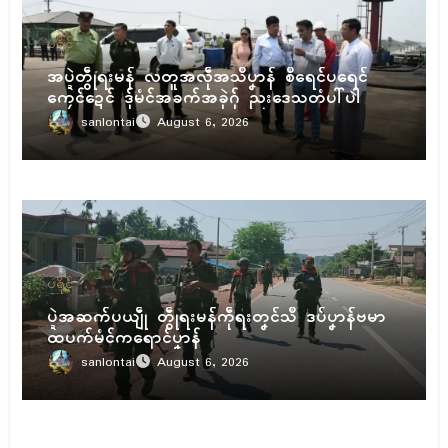
ပရိုၚ်
အပ္ဍဲတွဵုရးမန် လတူအလဵုအသဳပၞာန် စဳရေၚ်ပရေၚ်
ကၠေၚ်ဍေၚ် ဒှ်မံၚ်အခက်အခုဲဂှ် ညးဒေသတံပါ်ပါဲ
sanlontai
August 6, 2026
ပရိုၚ်
ပ္ဍဲအဆက်ပယျဵု တွဵုရးမန်ကဵုရးတၞၚ်သဳ ဒပ်ပၞာန်ဗမာ
ထပက်မံၚ်ကရောၚ်ပၞာန်
sanlontai
August 6, 2026