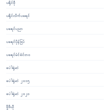
ပရိုၚ်ဗီု
ပရိုၚ်လိက်ပရေၚ်
ပရေၚ်ပညာ
ပရေၚ်ပိုန်ဒြပ်
ပရေၚ်မံၚ်စံၚ်ဘဝ
ပေဲါရုဲမာဲ
ပေဲါရုဲမာဲ ၂၀၁၅
ပေဲါရုဲမာဲ ၂၀၂၀
ဗွဳဒဳယဵု