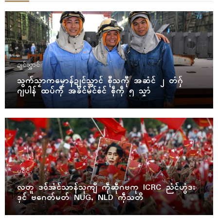
ဍုၚ်သ္အာၚ်
သွက်သၟာကမၠောန်ဍုၚ်သ္အာၚ် စီုသကီု အဆံၚ် ၂ တံဂှ်
ဂျပါန် ထပ်ကဵု အခိၚ်မံၚ်စံၚ် စဵုကဵု ၅ သၞာံ
ပရိုၚ်
လတူ ဒဝ်အံၚ်သာန်သုကျဳ ကဵုဆဵုဂဗကု ICRC ညံၚ်ဟွံဒး
ဒုၚ် ဗဂေတ်မတ် NUG, NLD ကဵုသတိ