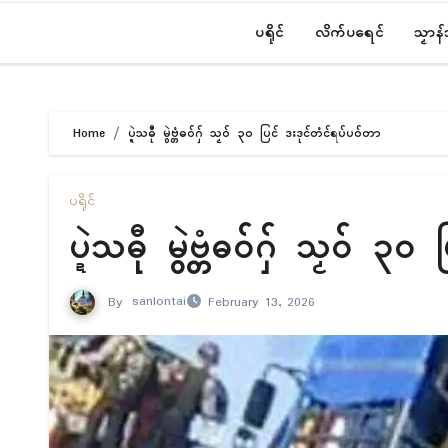
ပရိုၚ်
လိက်ပရေၚ်
သၟာန
Home
ပ္ဍဲသဓီု မွဲဗ္တံဓဝ်ဂှ် သၟဝ် ၃၀ ပြၚ် ဒးဒုၚ်တံၚ်ရပ်ပဝ်တာ
ပရိုၚ်
ပ္ဍဲသဓီု မွဲဗ္တံဓဝ်ဂှ် သၟဝ် 
By
sanlontai
February 13, 2026