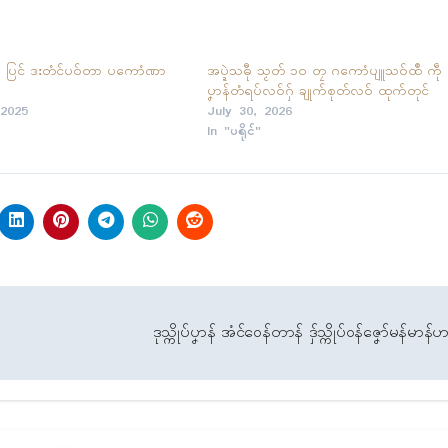
 ၃၀ ပြၚ် ဒးတံၚ်ပဝ်တာ ပကောံဏာ
အပ္ဍဲသဓီု သၟတ် ၁၀ တၠ ဂကောံပျူသဝ်ထဳ ကဵု 
ပၞာန်တံရပ်လဝ်ဂှ် ချုက်စုတ်လဝ် ထုက်တုၚ်
2025
July 30, 2026
In "ပရိုၚ်"
ဒုသ္ကိုပ်ပၞာန် အံၚ်ဝေန်တာန် ဒှ်သ္ကိုပ်ဝန်ဇၞော်မန်မာန