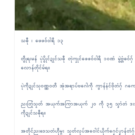
သဓီု ၊ ဖေဖဝ်ဝါရဳ ၁၃
တွဵုရးမန် ပ္ဍဲပွိုၚ်ဍုၚ်သဓီု တုဲကၠုၚ်ဖေဖဝ်ဝါရဳ ၁၀ဏံ မွဲဗ္တ
လောန်တိုၚ်မ်ရ။
ပ္ဍဲကဵုဍုၚ်သုဝဏ္ဏဝတဳ အုံအရာပ်ဗဂေါကဵု ကွာန်နံၚ်ဗိုတံဂှ်
ညးတြုံသၟတ် အယုက်အကြာအယုက် ၂၀ ကဵု ၃၅ သၞာံတံ ဒးဒုၚ်ရပ်
ကဵုဍုၚ်သဓီုရ။
အတိုၚ်ညးဒေသတံဟီုမ္ဂး သၟတ်လုပ်အဝေါၚ်ယိုက်ဂၠေၚ်ပၞာန်တံဂ