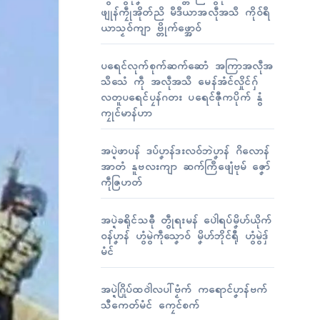
ဖျုန်ကၠဵုအိုတ်ညိ မဳဒဳယာအလဵုအသဳ ကိုဝ်ရဳ
ယာသၟဝ်ကျာ ဗ္တိုက်ဖ္အောဝ်
ပရေၚ်လုက်စုက်ဆက်ဆောံ အကြာအလဵုအ
သဳသေံ ကဵု အလဵုအသဳ မေန်အံၚ်လှိုၚ်ဂှ်
လတူပရေၚ်ပၠန်ဂတး ပရေၚ်ဇီုကပိုက် နွံ
ကၠုၚ်မာန်ဟာ
အပ္ဍဲဖာပန် ဒပ်ပၞာန်ဒးလဝ်ဘဲပၞာန် ဂိလောန်
အာတံ နူဗလးကျာ ဆက်ကြဳဖျေံဗုမ် ဇၞော်
ကဵုဇြဟတ်
အပ္ဍဲခရိုၚ်သဓီု တွဵုရးမန် ပေါဲရပ်မၞိဟ်ယိုက်
ဝန်ပၞာန် ဟွံမွဲကဵုသၞောဝ် မၞိဟ်ဘိုၚ်ရီု ဟွံမွဲဒှ်
မံၚ်
အပ္ဍဲဂြိုပ်ထဝါဲလပါ်ဗၟံက် ကရောၚ်ပၞာန်ဗက်
သီကေတ်မံၚ် ကၠေၚ်စက်