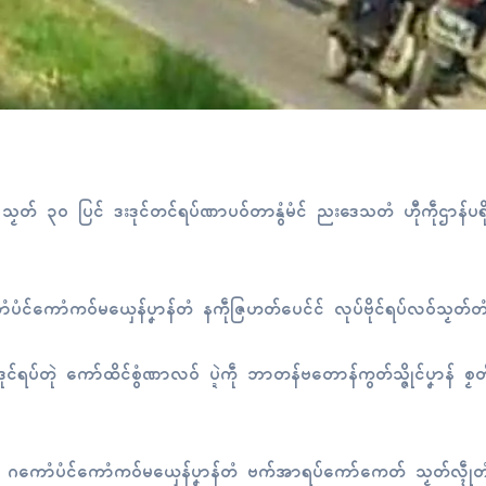
ံဓဝ်ဂှ် သၟတ် ၃၀ ပြၚ် ဒးဒုၚ်တၚ်ရပ်ဏာပဝ်တာနွံမံၚ် ညးဒေသတံ ဟီုကဵုဌာန်ပရိ
 ဂကောံပံၚ်ကောံကဝ်မယှေန်ပၞာန်တံ နကဵုဇြဟတ်ပေၚ်ၚ် လုပ်ဗိုၚ်ရပ်လဝ်သၟတ
တုဲ ကော်ထိၚ်စွံဏာလဝ် ပ္ဍဲကဵု ဘာတန်ဗတောန်ကွတ်သ္ဇိုၚ်ပၞာန် စၟတ်
ှ် ဂကောံပံၚ်ကောံကဝ်မယှေန်ပၞာန်တံ ဗက်အာရပ်ကော်ကေတ် သၟတ်လ္ၚဵုတံနူ