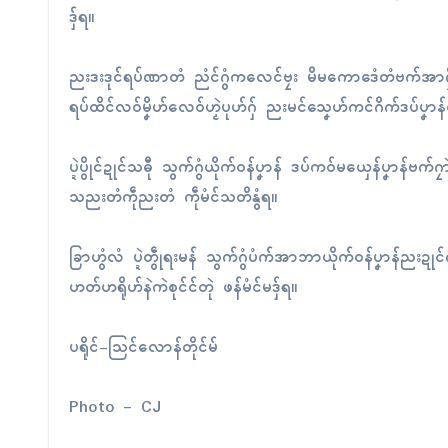
ဒှ်ရ။
ညးဒးဒုၚ်ရပ်ဏာတံ ညံၚ်ဂွံကလေၚ်ဗၠး မိမကောဒေံတံဗက်အာဂၠိုက်
ရပ်ထိၚ်လဝ်မၞိဟ်လေဝ်ဟၟဲပုဟ်ဂှ် ညးမၚ်သၞေဟ်ကၚ်ဂိက်ဒပ်ပၞ
ပ္ဍဲပွိုၚ်ဍုၚ်သဓီု သွက်ဂွံယိုက်ဝန်ပၞာန် ဒပ်ကဝ်မယှေန်ပၞာန်ဗက်ဂၠာ
သညးတံကဵုညးတံ ကဵုမံၚ်သတိနွံရ။
ခြာဟွံလံ ပ္ဍဲတွဵုရးမန် သွက်ဂွံပံက်အာဘာယိုက်ဝန်ပၞာန်ညးဍုၚ
ဟတ်ဟရိုဟ်နဲကဲစုၚ်ၚ်တုဲ ဖန်မံၚ်မဒှ်ရ။
ပရိုၚ်-သြၚ်လောန်တိုၚ်မ်
Photo – CJ