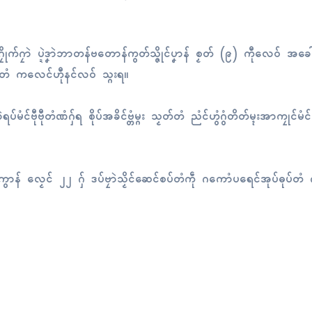
ဂၠာဲ ပ္ဍဲဒၞာဲဘာတန်ဗတောန်ကွတ်သ္ဇိုၚ်ပၞာန် စၟတ် (၉) ကီုလေဝ် အခေါၚ်
ာန်တံ ကလေၚ်ဟီုနၚ်လဝ် သ္ဂးရ။
ဲရပ်မံၚ်ဗီုဗီုတံဏံဂှ်ရ စိုပ်အခိၚ်ဗ္တံမ္ဂး သၟတ်တံ ညံၚ်ဟွံဂွံတိတ်မ္ၚးအာကၠုၚ်မံ
်ကွာန် လၟေၚ် ၂၂ ဂှ် ဒပ်ဗၠာဲသၟိၚ်ဆေၚ်စပ်တံကဵု ဂကောံပရေၚ်အုပ်ဓုပ်တံ က