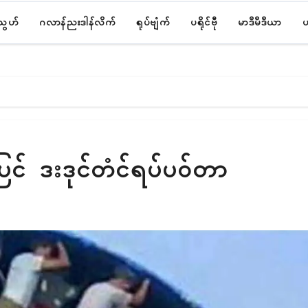
်သွဟ်
ဂလာန်ညးဒါန်လိက်
ရုပ်ဗျံက်
ပရိုၚ်ဗီု
မာဒဳမဳဒဳယာ
ပ
၃၀ ပြၚ် ဒးဒုၚ်တံၚ်ရပ်ပဝ်တာ