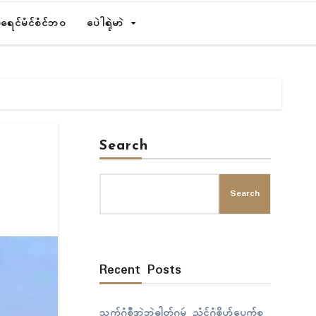
ရေၚ်မံၚ်စံၚ်ဘဝ
ပေဲါရုဲမာဲ
Search
Search
Recent Posts
သွက်ဂွံစဵုဒၞာဲဘဲဓါတ်ဂမ္တဴ ညံၚ်ဂွံၜိုဟ်ပေက်စ