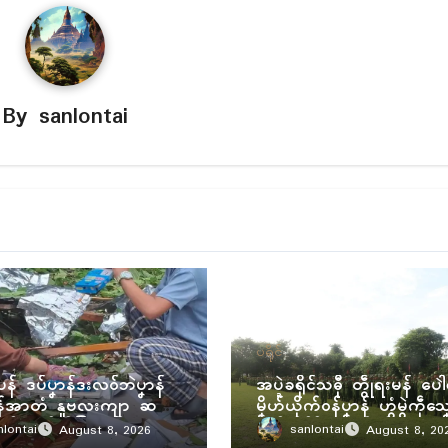
By
sanlontai
ပရိုၚ်
ပန် ဒပ်ပၞာန်ဒးလဝ်ဘဲပၞာန်
အပ္ဍဲခရိုၚ်သဓီု တွဵုရးမန် ပေါ
န်အာတံ နူဗလးကျာ ဆက်
မၞိဟ်ယိုက်ဝန်ပၞာန် ဟွံမွဲကဵုသၞ
ဗုမ် ဇၞော်ကဵုဇြဟတ်
မၞိဟ်ဘိုၚ်ရီု ဟွံမွဲဒှ်မံၚ်
nlontai
sanlontai
August 8, 2026
August 8, 20