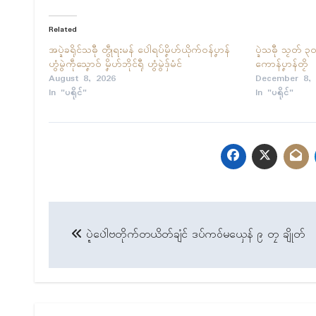
Related
အပ္ဍဲခရိုၚ်သဓီု တွဵုရးမန် ပေါဲရပ်မၞိဟ်ယိုက်ဝန်ပၞာန်
ပ္ဍဲသဓီု သၟတ်
ဟွံမွဲကဵုသၞောဝ် မၞိဟ်ဘိုၚ်ရီု ဟွံမွဲဒှ်မံၚ်
ကောန်ပၞာန်တၟိ
August 8, 2026
December 8, 
In "ပရိုၚ်"
In "ပရိုၚ်"
Post
ပ္ဍဲပေါဲဗတိုက်တယိတ်ချံၚ် ဒပ်ကဝ်မယှေန် ၉ တၠ ချိုတ်
navigation