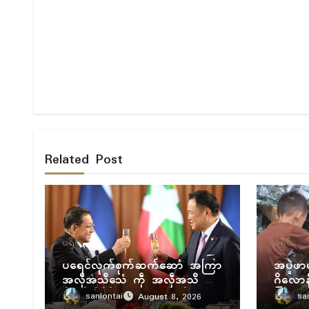
Related Post
ပရိုၚ်
ပရိုၚ်
ပရေၚ်လုက်စုက်ဆက်ဆောံ အကြာ
အပ္ဍဲဖာ
အလဵုအသဳသေံ ကဵု အလဵုအသဳ မေ
ဂိလော
န်အံၚ်လှိုၚ်ဂှ် လတူပရေၚ်ပၠန်ဂတး
ကြဳဖျေံ
sanlontai
sa
August 8, 2026