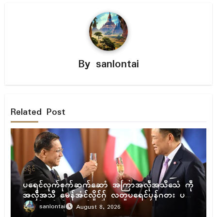
By
sanlontai
Related Post
ပရိုၚ်
ပရေၚ်လုက်စုက်ဆက်ဆောံ အကြာအလဵုအသဳသေံ ကဵု
အလဵုအသဳ မေန်အံၚ်လှိုၚ်ဂှ် လတူပရေၚ်ပၠန်ဂတး ပ
ရေၚ်ဇီုကပိုက် နွံကၠုၚ်မာန်ဟာ
sanlontai
August 8, 2026