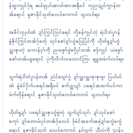
န်ထ္ၜးကၠုၚ်ဂှ်ရ ဆဝ်မ္ၚုဟ်အာတ်ဏာအရီုဗၚ် ကုညးဍုၚ်ကွာန်တ
အ်ရောၚ် နူဇာဖိုၚ်သၟတ်လေဝ်ကေကဝ် သ္ဂးလဝ်ရ။
အခိၚ်လၟုဟ်ဏံ ဍာ်ကြုၚ်သြၚ်ရေၚ် ကၠိခန်ကၠုၚ်တုဲ ရဲပါဲဘဲပၞာန်
နွံဇိုၚ်ကြုၚ်တအ်ဂှ်တှ်ေ သုၚ်စောဲဍာ်ဟွံပြေပြံၚ်ကီု ဟိုတ်နူဍာ်ဟွံ
သ္အးဇ္ၚးတုဲ ကောန်င္ၚာ်ကဵု ညးဇၞော်ဗွဲမဂၠိုၚ်တအ် စဒှ်ကၠုၚ် ယဲခၞော်
စော်တအ်ယျရောၚ် ပ္ဍဲကဵုလိက်လလောၚ်တြး ချူထမံက်လဝ်ရ။
သွက်ရဲပါဲဘဲပၞာန်တအ် ညံၚ်သ္ဂောံဂွံ ဍာ်သ္အးသ္အးဇ္ၚးဇ္ၚးမ္ဂး ပြဟ်ဟ်
ဏံ နွံမံၚ်ပၟိက်ပရေၚ်အရီုဗၚ် စက်သ္အးဍာ် ပရေၚ်အထက်ပၚ်ကာ
မံက်တိုန်ရောၚ် နူဇာဖိုၚ်သၟတ်လေဝ်ကေကဝ် သ္ဂးလဝ်ရ။
ဟိုတ်နူဍာ် ပရေၚ်သ္အးဇ္ၚးဟွံမွဲတုဲ သွက်ဍာ်သုၚ်၊ ဍာ်သုၚ်စောဲ
ကေုာံ ဍာ်တောမ်ပုၚ်တအ်ဂှ်လေဝ် ဒှ်မံၚ်အခက်အခုဲဍာ်ကွေံကွေံ
ရောၚ် နူဇာဖိုၚ်သၟတ် လေဝ်ကေကဝ် နဝ်ဂျက် ဟီုလဴကဵု ဌာန်ပ