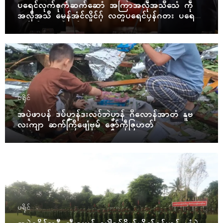
ပရေၚ်လုက်စုက်ဆက်ဆောံ အကြာအလဵုအသဳသေံ ကဵု
အလဵုအသဳ မေန်အံၚ်လှိုၚ်ဂှ် လတူပရေၚ်ပၠန်ဂတး ပရေၚ်ဇီု
ကပိုက် နွံကၠုၚ်မာန်ဟာ
ပရိုၚ်
အပ္ဍဲဖာပန် ဒပ်ပၞာန်ဒးလဝ်ဘဲပၞာန် ဂိလောန်အာတံ နူဗ
လးကျာ ဆက်ကြဳဖျေံဗုမ် ဇၞော်ကဵုဇြဟတ်
ပရိုၚ်