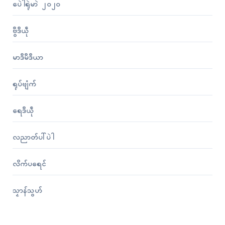
ပေဲါရုဲမာဲ ၂၀၂၀
ဗွဳဒဳယဵု
မာဒဳမဳဒဳယာ
ရုပ်ဗျံက်
ရေဒဳယဵု
လညာတ်ပါ်ပဲါ
လိက်ပရေၚ်
သၟာန်သွဟ်