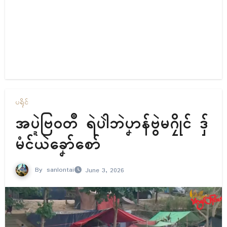
ပရိုၚ်
အပ္ဍဲဗြဝတဳ ရဲပါဲဘဲပၞာန်ဗွဲမဂၠိုၚ် ဒှ်
မံၚ်ယဲခၞော်စော်
By
sanlontai
June 3, 2026