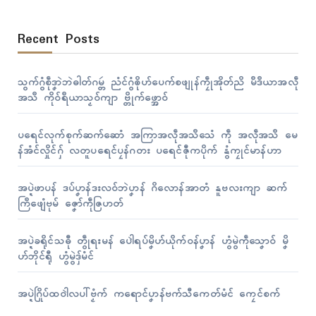
Recent Posts
သွက်ဂွံစဵုဒၞာဲဘဲဓါတ်ဂမ္တဴ ညံၚ်ဂွံၜိုဟ်ပေက်စဖျုန်ကၠဵုအိုတ်ညိ မဳဒဳယာအလဵု
အသဳ ကိုဝ်ရဳယာသၟဝ်ကျာ ဗ္တိုက်ဖ္အောဝ်
ပရေၚ်လုက်စုက်ဆက်ဆောံ အကြာအလဵုအသဳသေံ ကဵု အလဵုအသဳ မေ
န်အံၚ်လှိုၚ်ဂှ် လတူပရေၚ်ပၠန်ဂတး ပရေၚ်ဇီုကပိုက် နွံကၠုၚ်မာန်ဟာ
အပ္ဍဲဖာပန် ဒပ်ပၞာန်ဒးလဝ်ဘဲပၞာန် ဂိလောန်အာတံ နူဗလးကျာ ဆက်
ကြဳဖျေံဗုမ် ဇၞော်ကဵုဇြဟတ်
အပ္ဍဲခရိုၚ်သဓီု တွဵုရးမန် ပေါဲရပ်မၞိဟ်ယိုက်ဝန်ပၞာန် ဟွံမွဲကဵုသၞောဝ် မၞိ
ဟ်ဘိုၚ်ရီု ဟွံမွဲဒှ်မံၚ်
အပ္ဍဲဂြိုပ်ထဝါဲလပါ်ဗၟံက် ကရောၚ်ပၞာန်ဗက်သီကေတ်မံၚ် ကၠေၚ်စက်