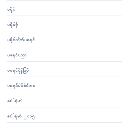
ပရိုၚ်
ပရိုၚ်ဗီု
ပရိုၚ်လိက်ပရေၚ်
ပရေၚ်ပညာ
ပရေၚ်ပိုန်ဒြပ်
ပရေၚ်မံၚ်စံၚ်ဘဝ
ပေဲါရုဲမာဲ
ပေဲါရုဲမာဲ ၂၀၁၅