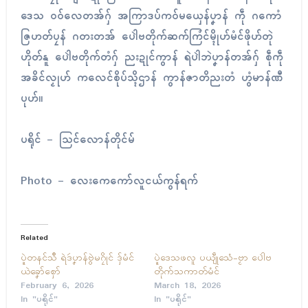
ဒေသ ဝဝ်လေတအ်ဂှ် အကြာဒပ်ကဝ်မယှေန်ပၞာန် ကဵု ဂကောံ
ဇြဟတ်ပၠန် ဂတးတအ် ပေါဲဗတိုက်ဆက်ကြံၚ်မ္ၚိုဟ်မံၚ်ဖိုဟ်တုဲ
ဟိုတ်နူ ပေါဲဗတိုက်တံဂှ် ညးဍုၚ်ကွာန် ရဲပါဲဘဲပၞာန်တအ်ဂှ် စဵုကဵု
အခိၚ်လၟုဟ် ကလေၚ်စိုပ်သ္ၚိဌာန် ကွာန်ဇာတိညးတံ ဟွံမာန်ဏီ
ပုဟ်။
ပရိုၚ် – သြင်လောန်တိုၚ်မ်
Photo – လေးကေကော်လူငယ်ကွန်ရက်
Related
ပ္ဍဲတနၚ်သဳ ရဲဒဴပၞာန်ဗွဲမဂၠိုၚ် ဒှ်မံၚ်
ပ္ဍဲဒေသဖလူ ပယျဵုသေံ-ဗၟာ ပေါဲဗ
ယဲခၞော်စှော်
တိုက်သကာတ်မံၚ်
February 6, 2026
March 18, 2026
In "ပရိုၚ်"
In "ပရိုၚ်"