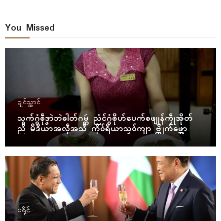
You Missed
ဍုၚ်သ္အာၚ်
သွက်ဂွံစဵုဒၞာဲဘဲဓါတ်ဂမ္တဴ ညံၚ်ဂွံၜိုဟ်ပေက်စဖျုန်ကၠဵုအိုတ်
ညိ မဳဒဳယာအလဵုအသဳ ကိုဝ်ရဳယာသၟဝ်ကျာ ဗ္တိုက်ဖ္အော
ဝ်
ပရိုၚ်