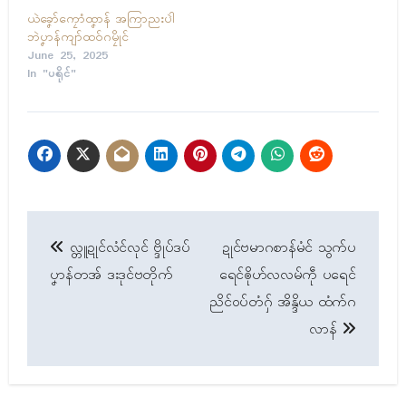
ယဲခၞော်ကၠောံထၞာန် အကြာညးပါဲ
ဘဲပၞာန်ကျာ်ထဝ်ဂမၠိုၚ်
June 25, 2025
In "ပရိုၚ်"
Post
လ္တူဍုၚ်လံၚ်လုၚ် ဗ္ဒိုပ်ဒပ်
ဍုၚ်ဗမာဂစာန်မံၚ် သွက်ပ
navigation
ပၞာန်တအ် ဒးဒုၚ်ဗတိုက်
ရေၚ်ၜိုဟ်လလမ်ကဵု ပရေၚ်
ညိၚ်ဝပ်တံဂှ် အိန္ဒိယ ထံက်ဂ
လာန်