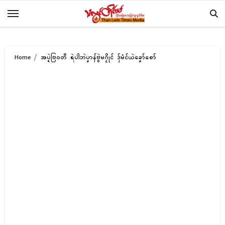
Skip
to
content
Home
အပ္ဍဲဗြဝတဳ ရဲပါဲဘဲပၞာန်ဗွဲမဂၠိုၚ် ဒှ်မံၚ်ယဲခၞော်စော်