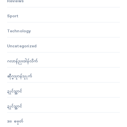
Reviews
Sport
Technology
Uncategorized
ဂလာန်ညးဒါန်လိက်
ဆဵုဂ္ဗသၟာန်သၟုက်
ဍုၚ်သ္အာၚ်
ဍုၚ်သ္အာၚ်
ဒး၊ ဗၠေတ်