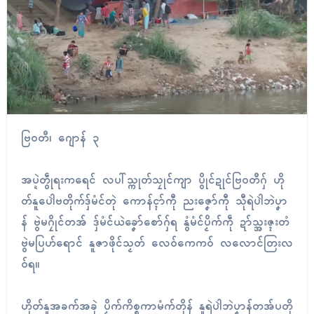
ဗြဝတဳ၊ ဂျောန် ၃
အပ္ဍဲတွဵုရးကရေၚ် လပါ်သ္ကုတ်သၠုၚ်ကျာ ပွိုၚ်ဍုၚ်ဗြဝတဳဂှ် ဟို
တ်နူပေါဲဗတိုက်ဒှ်မံၚ်တုဲ ကောန်င္ၚာ်ကီု ညးဇၞော်ကီု သီုရဲပါဲဘဲပၞာ
န် ဗွဲမဂၠိုၚ်တအ် ဒှ်မံၚ်ယဲခၞော်စော်ဂှ်ရ နွံမံၚ်ပၟိက်ကဵု ဍာ်သ္အးဇ္ၚးတံ
ဗွဲမပြဟ်ရောၚ် နူဇာဖိုၚ်သၟတ် လေဝ်ကေကဝ် လလောၚ်တြးလ
ဝ်ရ။
ဟိုတ်နူအခက်အခုဲ ပၟိက်ကိစ္စကာမံက်တိုန် နူရဲပါဲဘဲပၞာန်တအ်ပတို