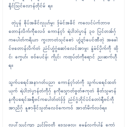
ရိုၚ်သြင်လောန်တိုၚ်မ် ရ။
တုဲပၠန် စိုပ်အခိၚ်လၟုဟ်မ္ဂး ဒှ်မံၚ်အခိၚ် ကလေၚ်ပံက်ဘာဗ
တောန်လိက်ကီုလေဝ် ကောန်င္ၚာ် ရဲပါဲဘဲပၞာန် ၃၀ ပြၚ်တအ်ဂှ်
ကပေါတ်ကရိယာ ကွးဘာတံသုၚ်စောဲ ဟွံဍာ်ပေၚ်ဏီတုဲ အခေါ
ၚ်ဗတောန်လိက်တံ ညံၚ်ဟွံဂွံဆောံလေၚ်အာမ္ဂး နွံမံၚ်ပၟိက်ကဵု ထို
ၚ်၊ ကၞေဟ်၊ ဗဝ်ပေၚ်န်၊ က္ဍိုၚ်၊ ကထုပ်တံကီုရောၚ် ညးဆက်ဟီု
ရ။
သွက်ပရေၚ်အနာဂတ်ပညာ ကောန်င္ၚာ်တံကီု သွက်ပရေၚ်ထတ်
ယုက် ရဲပါဲဘဲပၞာန်တံကီုဂှ် နကဵုသၞောတ်ဗ္ၜတ်ဇကုတံ ၜိုတ်သ္ပမာန်
နကဵုပရေၚ်အရီုဗၚ်ကပေါတ်တံဒှ်ဒှ် ညံၚ်ဂွံဘိုၚ်ပံၚ်တောဲရီုဗၚ်ကဵု
အာညိဂှ် နူဇာဖိုၚ်သၟတ်လေဝ်ကေကဝ် အာတ်မိက်လဝ်ရ။
လပါ်သၠုၚ်ကျာ ဍုၚ်ဗြဝတဳ ဒေသဖလူ၊ မေန်လက်ပါန် ကေုာံ