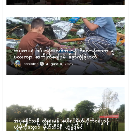
ပရိုၚ်
အပ္ဍဲဖာပန် ဒပ်ပၞာန်ဒးလဝ်ဘဲပၞာန် ဂိလောန်အာတံ နူ
ဗလးကျာ ဆက်ကြဳဖျေံဗုမ် ဇၞော်ကဵုဇြဟတ်
sanlontai
August 8, 2026
ပရိုၚ်
အပ္ဍဲခရိုၚ်သဓီု တွဵုရးမန် ပေါဲရပ်မၞိဟ်ယိုက်ဝန်ပၞာန်
ဟွံမွဲကဵုသၞောဝ် မၞိဟ်ဘိုၚ်ရီု ဟွံမွဲဒှ်မံၚ်