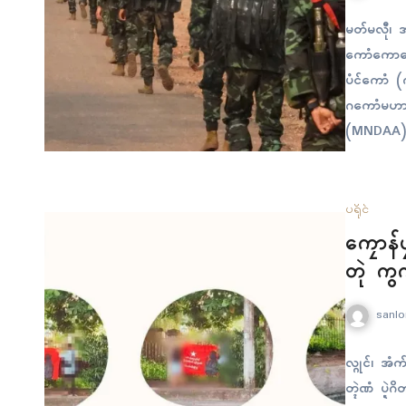
မတ်မလီု၊ အ
ကောံကောဒေ
ပံၚ်ကောံ 
ဂကောံမဟာ
(MNDAA) 
လၞိန်ဗပိန်…
ပရိုၚ်
ကၠောန်ပ
တုဲ ကွ
sanlo
လ္ဂုၚ်၊ အံက
တ္ၚဲဏံ ပ္