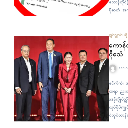
လောန်တိုၚ်
ဗီုဓာတ် အက
တံ…
ဍုၚ်သ္အာၚ်
ပရို
ကောန်ဝုတ
ဝဵုသေံ
sanlo
ၜၚ်ကံက်၊ အ
ထရာ ညးတၠဓနဗ
နဒဒှ်က္ဍိုပ
လုပ်စိုပ်ကၠ
ဝ်တုၚ်တာန်
သ္ကိုပ်တၟိရ