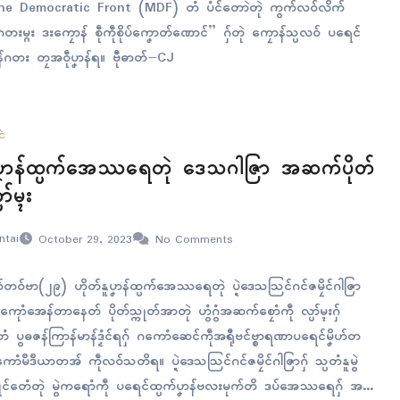
e Democratic Front (MDF) တံ ပံၚ်တောဲတုဲ ကွက်လဝ်လိက်
်ဂတးမ္ဂး ဒးကၠောန် စဵုကဵုစိုပ်ကၞောတ်ဏောၚ်” ဂှ်တုဲ ကၠောန်သ္ပလဝ် ပရေၚ်
ၠန်ဂတး တၠအဝဵုပၞာန်ရ။ ဗီုဓာတ်−CJ
ၚ်
ူပၞာန်ထ္ပက်အေဿရေတုဲ ဒေသဂါဇြာ အဆက်ပိုတ်
ာ်မ္ၚး
ntai
October 29, 2023
No Comments
်တဝ်ဗာ(၂၉) ဟိုတ်နူပၞာန်ထ္ပက်အေဿရေတုဲ ပ္ဍဲဒေသသြၚ်ဂၚ်ဇမၠိၚ်ဂါဇြာ
ၚ် ကေုာံအေန်တာနေတ် ပိုတ်သ္ကုတ်အာတုဲ ဟွံဂွံအဆက်စၠောံကဵု လ္ပာ်မ္ၚးဂှ်
ထောံ ပွဓဇန်ကြာန်မာန်ဒၟံၚ်ရဂှ် ဂကောံဆေၚ်ကဵုအရီုဗၚ်ဗ္စာရဏာပရေၚ်မၞိဟ်တ
ကောံမဳဒဳယာတအ် ကဵုလဝ်သတိရ။ ပ္ဍဲဒေသသြၚ်ဂၚ်ဇမၠိၚ်ဂါဇြာဂှ် သ္ပတံနူမွဲ
ကၠုၚ်တေံတုဲ မွဲကရောံကဵု ပရေၚ်ထ္ပက်ပၞာန်ဗလးမုက်တိ ဒပ်အေဿရေဂှ် အ