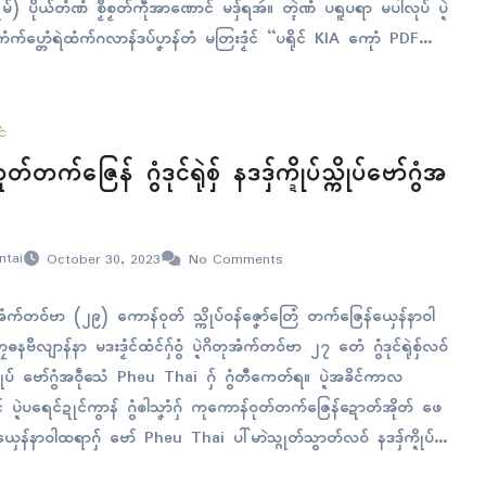
(မ်) ပိုယ်တံဏံ စၟဳစၟတ်ကဵုအာဏောၚ် မဒှ်ရအဴ။ တ္ၚဲဏံ ပရူပရာ မပါလုပ် ပ္ဍဲ
ံက်ပ္တောံရဲထံက်ဂလာန်ဒပ်ပၞာန်တံ မတြးဒၟံၚ် “ပရိုၚ် KIA ကေုာံ PDF
ၚ်
်တက်ဇြေန် ဂွံဒုၚ်ရုဲစှ် နဒဒှ်က္ဍိုပ်သ္ကိုပ်ဗော်ဂွံအ
ntai
October 30, 2023
No Comments
ံက်တဝ်ဗာ (၂၉) ကောန်ဝုတ် သ္ကိုပ်ဝန်ဇၞော်တြေံ တက်ဇြေန်ယှေန်နာဝါ
ဳလျာန်နာ မဒးဒၟံၚ်ထံၚ်ဂှ်ဝွံ ပ္ဍဲဂိတုအံက်တဝ်ဗာ ၂၇ တေံ ဂွံဒုၚ်ရုဲစှ်လဝ်
်သ္ကိုပ် ဗော်ဂွံအဝဵုသေံ Pheu Thai ဂှ် ဂွံတီကေတ်ရ။ ပ္ဍဲအခိၚ်ကာလ
ုၚ် ပ္ဍဲပရေၚ်ဍုၚ်ကွာန် ဂွံၜါသၞာံဂှ် ကုကောန်ဝုတ်တက်ဇြေန်ဍောတ်အိုတ် ဖေ
ယှေန်နာဝါထရာဂှ် ဗော် Pheu Thai ပါ်မာဲသ္ဂုတ်သွာတ်လဝ် နဒဒှ်က္ဍိုပ်
။ “ ဂကောံအုပ်ဓုပ်တၟိ…