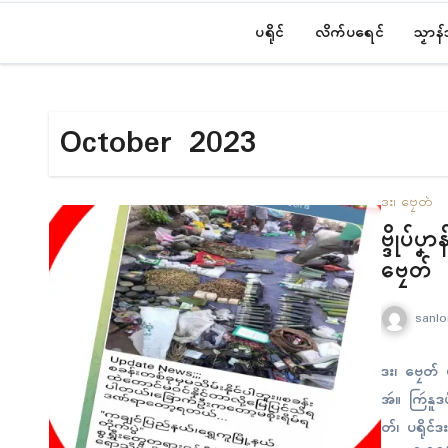
ပရိုၚ်
လိက်ပရေၚ်
သၟာန
October 2023
ဒး၊ ဗၠေတ်
ဗ္ဒိုပ်ပ
ဗၠေတ်
sanlo
ဒး၊ ဗၠေတ် 
အဴ။ ကြဴနူဒပ
တ်၊ ပရိုၚ်ဒ