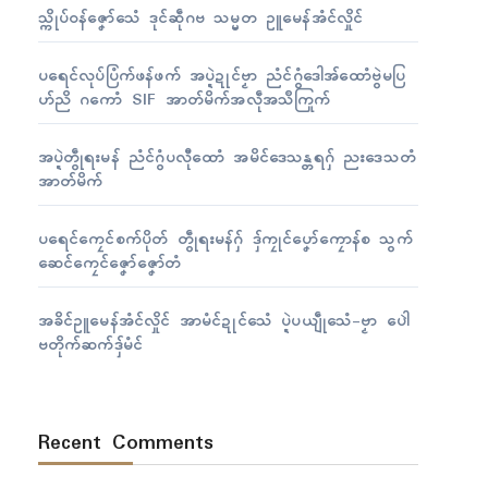
သ္ကိုပ်ဝန်ဇၞော်သေံ ဒုၚ်ဆဵုဂဗ သမ္မတ ဥူမေန်အံၚ်လှိုၚ်
ပရေၚ်လုပ်ပြံက်ဖန်ဖက် အပ္ဍဲဍုၚ်ဗၟာ ညံၚ်ဂွံဒေါအ်ထောံဗွဲမပြ
ဟ်ညိ ဂကောံ SIF အာတ်မိက်အလဵုအသဳကြုက်
အပ္ဍဲတွဵုရးမန် ညံၚ်ဂွံပလီုထောံ အမိၚ်ဒေသန္တရဂှ် ညးဒေသတံ
အာတ်မိက်
ပရေၚ်ကၠေၚ်စက်ပိုတ် တွဵုရးမန်ဂှ် ဒှ်ကၠုၚ်ပၞော်ကၠောန်စ သွက်
ဆေၚ်ကၠေၚ်ဇၞော်ဇၞော်တံ
အခိၚ်ဥူမေန်အံၚ်လှိုၚ် အာမံၚ်ဍုၚ်သေံ ပ္ဍဲပယျဵုသေံ-ဗၟာ ပေါဲ
ဗတိုက်ဆက်ဒှ်မံၚ်
Recent Comments