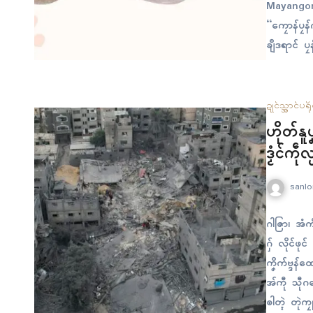
Mayangon
“ကၠောန်ပၠန
ချဳဒရာၚ် ပ
ဍုၚ်သ္အာၚ်
ပရို
ဟိုတ်န
ဒၟံၚ်ကဵုလ္ပ
sanlo
ဂါဇြာ၊ အံက
ဂှ် လိုၚ်ဖု
ကၞိက်ဗ္ဒန်
အ်ကီု သီုဂ
ၜါတ္ၚဲ တုဲ