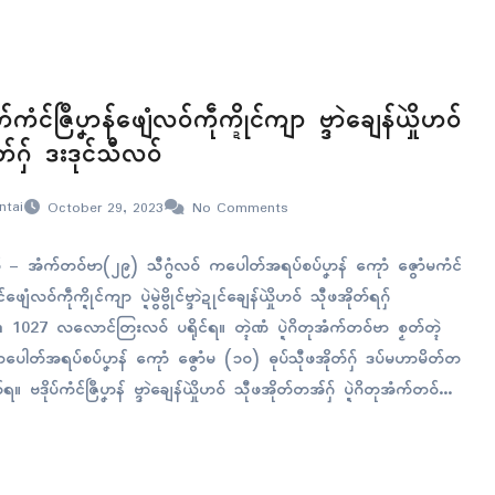
ာံဖျေံဗုမ်တုဲဂှ် ကောန်ပါလေတ်သတိုၚ် မၞုံပ္ဍဲဂါဇြာတအ် ဟွံဂွံအဆက်ကဵု
မ္ၚးရ။ ဂျဝ်ဝေဝ်လ် မဒှ်ညးရေၚ်ဒုၚ်ဒၟံၚ်ကာ တေဝ်လဳကောန် ပါလေတ်သတိုၚ်
ဟိုတ်နူအေဿရေ…
ံၚ်ဇြဳပၞာန်ဖျေံလဝ်ကဵုက္ဍိုၚ်ကျာ ဗ္ဒာဲချေန်ယှိုဲဟဝ်
တ်ဂှ် ဒးဒုၚ်သီလဝ်
ntai
October 29, 2023
No Comments
ဟဝ် – အံက်တဝ်ဗာ(၂၉) သီဂွံလဝ် ကပေါတ်အရပ်စပ်ပၞာန် ကေုာံ ဇွောံမကံၚ်
်ဖျေံလဝ်ကဵုက္ဍိုၚ်ကျာ ပ္ဍဲမွဲဗွိုၚ်ဗ္ဒာဲဍုၚ်ချေန်ယှိုဲဟဝ် သီုဖအိုတ်ရဂှ်
1027 လလောၚ်တြးလဝ် ပရိုၚ်ရ။ တ္ၚဲဏံ ပ္ဍဲဂိတုအံက်တဝ်ဗာ စၟတ်တ္ၚဲ
ပေါတ်အရပ်စပ်ပၞာန် ကေုာံ ဇွောံမ (၁၀) ဓုပ်သီုဖအိုတ်ဂှ် ဒပ်မဟာမိတ်တ
။ ဗဒိုပ်ကံၚ်ဇြဳပၞာန် ဗ္ဒာဲချေန်ယှိုဲဟဝ် သီုဖအိုတ်တအ်ဂှ် ပ္ဍဲဂိတုအံက်တဝ်