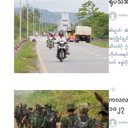
ရုပ်သီအမ
sanlo
ၜါသွာၚ်၊ အ
အပ္ဍဲပွိုၚ်
သီလဝ်ဂှ် ဂ
ဟိုတ်ပရေၚ်ဂ
လဝ် ၝောံပိုဒ
ဂှ်…
ပရိုၚ်
ကလလတ က
၁၀၂၇ 
sanlo