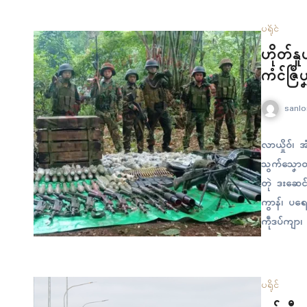
ပရိုၚ်
ဟိုတ်န
ကံၚ်ဇြဳပ
sanlo
လာယှိုဝ်၊ 
သွက်သၞောတ်တၠ
တုဲ ဒးဆေၚ်ဒ
ကွာန်၊ ပရေၚ
ကဵုဒပ်ကျာ၊
လုပ်သီုကဵု
လၞိန်ဗပိန် က
ပရိုၚ်