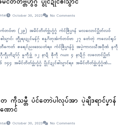
ိၚ်တိတ်ဗ္တံဟွံဂွံ ပွိုၚ်ဍုၚ်ၜါသွာၚ်
ntai
October 30, 2023
No Comments
ံက်တဝ်ဗာ (၂၉) အမိၚ်တိတ်ဗ္တံဟွံဂွံ ကံၚ်ဇြဳပၞာန် မလလောၚ်ပ္တိတ်လဝ်
ဍုၚ်ၜါသွာၚ်၊ တွဵုရးဍုၚ်မန်ဂှ် စနူဂိတုအံက်တဝ်ဗာ ၂၇ တေံတုဲ ကလေၚ်ရုပ်
ွံတီကေတ် ဇရေၚ်ညးဒေသတံရ။ ကံၚ်ဇြဳပၞာန်ဝွံ အပ္ဍဲကာလသီအဝဵုဏံ နကဵု
ီုကၠီုတိဍာ်ဂှ် နူကဵုဗ္တံ ၁၂ နာဍဳ စဵုကဵု ဂယး ၄ နာဍဳဂှ် လလောၚ်ပ္တိတ်
် ၁၄၄ အမိၚ်တိတ်ဗ္တံဟွံဂွံ ပွိုၚ်ဍုၚ်ၜါသွာၚ်ရ။ အမိၚ်တိတ်ဗ္တံဟွံဂွံဏံ
ဵုသမ္တီ ပံၚ်တောဲပါလုပ်အာ ပ္ဍဲချဳဒရာၚ်ပၞာန်
ဏောၚ်
ntai
October 30, 2023
No Comments