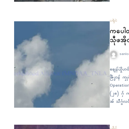
ခိၚ်ဂြာတ်ထေ
တိဍာ်လ္ပာ်
မွဲတၠဂှ် 
ပရိုၚ်
ကပေါတ်က
သီုဖအို
sanlo
ချေန်ယှိုဲ
ဇြဳပၞာန် ကၠုၚ
Operation 
(၂၈) ဂှ် က
အ် သီဂွံလဝ်ရ
ဗာ…
ပရိုၚ်