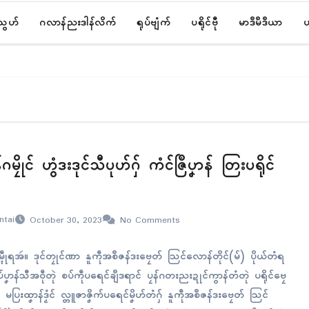
်သွဟ်
ဂလာန်ညးဒါန်လိက်
ရုပ်ဗျံက်
ပရိုၚ်ဗီု
မာဒဳမဳဒဳယာ
ပ
ၞာန်ဂမၠိုၚ် ဟွံဒးဒုၚ်သီပုဟ်ဂှ် ကံၚ်ဇြဳပၞာန် တြးပရိုၚ်
ntai
October 30, 2023
No Comments
မ္ၚဵုရအဴ။ ဒုၚ်တၠုၚ်ဏာ နူကဵုအစဳဇန်ဒးဗၠေတ် သြၚ်လောန်တိုၚ်(မ်) ပိုယ်တံရ
်ပၞာန်သီအဝဵုတုဲ စပ်ကဵုပရေၚ်ချဳဒရာၚ် ပၠန်ဂတးညးဍုၚ်ကွာန်တံတုဲ ပရိုၚ်ဗၠေ
း မပြးထၞာန်ဒၟံၚ် လ္တူဇာဇၞိက်ပရေၚ်မၞိဟ်တံဂှ် နူကဵုအစဳဇန်ဒးဗၠေတ် သြၚ်