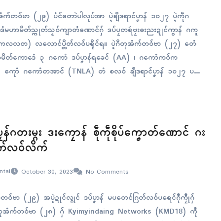
ံက်တဝ်ဗာ (၂၉) ပံၚ်တောဲပါလုပ်အာ ပ္ဍဲချဳဒရာၚ်ပၞာန် ၁၀၂၇ ပ္ဍဲကဵုဂ
ံမဟာမိတ်သ္ကုတ်သၟဝ်ကျာတံဏောၚ်ဂှ် ဒပ်ပၠတရဴဗၠးၜးညးဍုၚ်ကွာန် ဂကူ
(ကလလတ) လလောၚ်ပ္တိတ်လဝ်ပရိုၚ်ရ။ ပ္ဍဲဂိတုအံက်တဝ်ဗာ (၂၇) တေံ
မိတ်ကောဒေံ ၃ ဂကောံ ဒပ်ပၞာန်ရခေၚ် (AA) ၊ ဂကောံကဝ်က
ကေုာံ ဂကောံတအာၚ် (TNLA) တံ စလဝ် ချဳဒရာၚ်ပၞာန် ၁၀၂၇ ပရေၚ်
ၠန်ဂတးမ္ဂး ဒးကၠောန် စဵုကဵုစိုပ်ကၞောတ်ဏောၚ် ဂး
က်လဝ်လိက်
ntai
October 30, 2023
No Comments
်တဝ်ဗာ (၂၉) အပ္ဍဲဍုၚ်လ္ဂုၚ် ဒပ်ပၞာန် မပတေၚ်ဂြတ်လဝ်ပရေၚ်ဂီုကၠီုဂှ်
ဍဲဂိတုအံက်တဝ်ဗာ (၂၈) ဂှ် Kyimyindaing Networks (KMD18) ကဵု